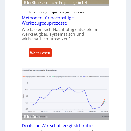
i
w
Bild: Rico Elastomere Projecting GmbH
t
f
Forschungsprojekt abgeschlossen
e
ü
Methoden für nachhaltige
r
h
Werkzeugbauprozesse
r
Wie lassen sich Nachhaltigkeitsziele im
t
Werkzeugbau systematisch und
wirtschaftlich umsetzen?
A
n
k
:
Weiterlesen
a
M
u
e
f
t
v
h
o
o
n
d
I
e
n
n
d
f
u
ü
Bild: Ifo Institut
s
r
t
Deutsche Wirtschaft zeigt sich robust
n
r