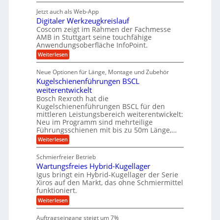
P
i
b
t
r
g
g
e
Jetzt auch als Web-App
r
ä
s
i
e
f
Digitaler Werkzeugkreislauf
z
e
e
i
Coscom zeigt im Rahmen der Fachmesse
r
ü
b
s
i
AMB in Stuttgart seine touchfähige
S
r
e
i
Anwendungsoberfläche InfoPoint.
n
f
t
r
o
ü
:
g
Weiterlesen
n
e
a
r
D
f
a
l
u
p
i
ü
Neue Optionen für Länge, Montage und Zubehör
n
r
g
l
e
r
ä
Kugelschienenführungen BSCL
i
g
A
e
U
z
t
weiterentwickelt
u
i
n
m
a
t
Bosch Rexroth hat die
s
l
o
g
Kugelschienenführungen BSCL für den
e
e
m
e
mittleren Leistungsbereich weiterentwickelt:
H
r
o
Neu im Programm sind mehrteilige
u
b
W
t
b
Führungsschienen mit bis zu 50m Länge,…
e
i
u
b
r
v
:
Weiterlesen
n
e
k
e
K
w
z
g
u
u
e
Schmierfreier Betrieb
e
n
e
g
g
u
d
Wartungsfreies Hybrid-Kugellager
e
n
u
g
M
l
Igus bringt ein Hybrid-Kugellager der Serie
n
k
a
s
Xiros auf den Markt, das ohne Schmiermittel
g
r
s
c
funktioniert.
e
e
c
h
n
i
h
:
Weiterlesen
i
s
i
W
e
l
n
a
n
Auftragseingang steigt um 7%
a