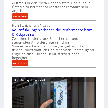
h
s
f
erstmals in den Niederlanden statt. Und auch in
r
i
o
Österreich baut der Veranstalter Easyfairs sein
t
o
n
Angebot…
r
z
e
z
g
:
Weiterlesen
e
n
e
u
A
i
b
n
s
Mehr Steifigkeit und Präzision
l
g
a
g
Rollenführungen erhöhen die Performance beim
s
l
t
u
e
Drückprozess
A
e
-
s
Zwischen Kostendruck, Unsicherheit und
n
b
B
steigenden Anforderungen sind im
i
t
o
Sondermaschinenbau Lösungen gefragt, die
e
s
c
u
flexibel, wirtschaftlich und technisch überzeugend
s
p
h
t
zugleich sind. Diesen Herausforderungen
t
a
begegnet…
A
r
e
n
u
o
:
Weiterlesen
l
n
t
R
b
l
t
o
o
u
u
s
m
l
s
n
i
Bild: Koenig & Bauer AG
a
l
g
t
c
t
e
e
h
i
n
n
i
o
f
5
m
n
ü
%
J
e
h
ü
u
x