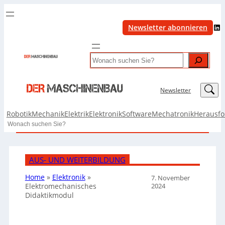
LinkedIn
Newsletter abonnieren
Search
LinkedIn
Newsletter
Robotik
Mechanik
Elektrik
Elektronik
Software
Mechatronik
Herausf
Search
AUS- UND WEITERBILDUNG
Home
»
Elektronik
»
7. November
2024
Elektromechanisches
Didaktikmodul