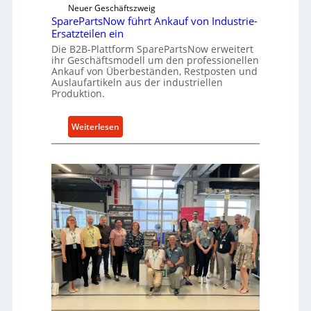
e
i
Neuer Geschäftszweig
k
SparePartsNow führt Ankauf von Industrie-
c
t
Ersatzteilen ein
k
e
Die B2B-Plattform SparePartsNow erweitert
e
ihr Geschäftsmodell um den professionellen
A
l
Ankauf von Überbeständen, Restposten und
n
t
Auslaufartikeln aus der industriellen
t
Produktion.
X
r
6
i
0
:
Weiterlesen
e
-
S
b
P
p
e
l
a
a
r
t
e
t
P
f
a
o
r
r
t
m
s
w
N
e
o