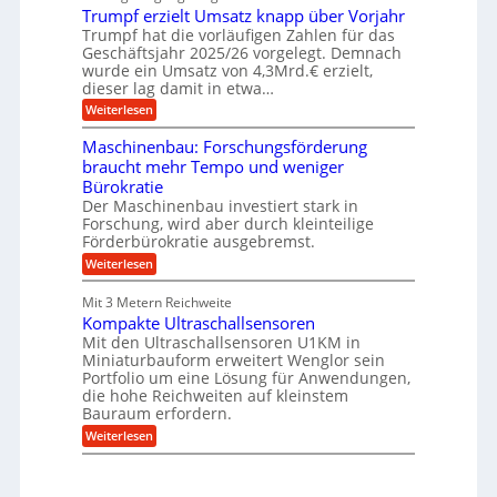
e
r
e
u
Trumpf erzielt Umsatz knapp über Vorjahr
n
t
n
f
b
u
Trumpf hat die vorläufigen Zahlen für das
f
a
n
ü
Geschäftsjahr 2025/26 vorgelegt. Demnach
u
g
h
wurde ein Umsatz von 4,3Mrd.€ erzielt,
s
r
dieser lag damit in etwa…
f
u
:
r
Weiterlesen
n
T
e
g
r
i
e
Maschinenbau: Forschungsförderung
u
e
n
braucht mehr Tempo und weniger
m
s
B
Bürokratie
p
H
S
f
y
Der Maschinenbau investiert stark in
C
e
b
L
Forschung, wird aber durch kleinteilige
r
r
w
Förderbürokratie ausgebremst.
z
i
e
:
Weiterlesen
i
d
i
M
e
-
t
a
l
K
e
Mit 3 Metern Reichweite
s
t
u
r
Kompakte Ultraschallsensoren
c
U
g
e
h
Mit den Ultraschallsensoren U1KM in
m
e
n
i
s
l
Miniaturbauform erweitert Wenglor sein
t
n
a
l
Portfolio um eine Lösung für Anwendungen,
w
e
t
a
i
die hohe Reichweiten auf kleinstem
n
z
g
c
Bauraum erfordern.
b
k
e
k
a
:
n
r
Weiterlesen
e
u
K
a
l
:
o
p
t
F
m
p
o
p
ü