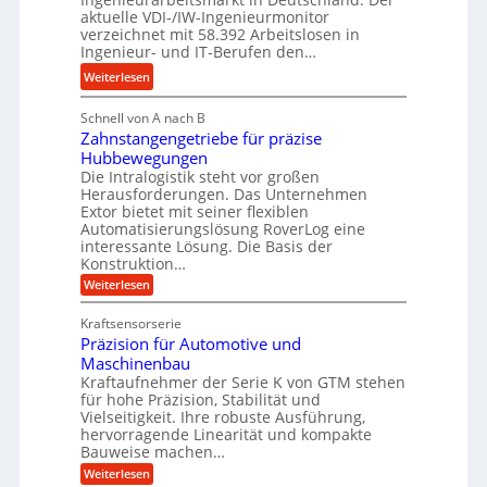
d
s
g
aktuelle VDI-/IW-Ingenieurmonitor
r
s
verzeichnet mit 58.392 Arbeitslosen in
l
a
t
Ingenieur- und IT-Berufen den…
e
u
e
:
b
Weiterlesen
l
i
M
i
i
g
Schnell von A nach B
e
g
k
e
Zahnstangengetriebe für präzise
h
e
i
r
Hubbewegungen
r
K
m
t
Die Intralogistik steht vor großen
A
u
Herausforderungen. Das Unternehmen
V
U
r
g
Extor bietet mit seiner flexiblen
e
m
b
e
Automatisierungslösung RoverLog eine
r
s
e
l
interessante Lösung. Die Basis der
g
a
Konstruktion…
i
g
l
t
t
e
:
Weiterlesen
e
z
Z
s
w
a
i
u
Kraftsensorserie
l
i
h
c
n
Präzision für Automotive und
o
n
n
h
d
s
Maschinenbau
s
d
t
A
Kraftaufnehmer der Serie K von GTM stehen
e
e
a
für hohe Präzision, Stabilität und
u
n
,
t
Vielseitigkeit. Ihre robuste Ausführung,
g
f
w
r
hervorragende Linearität und kompakte
e
t
e
i
Bauweise machen…
n
r
g
n
e
:
Weiterlesen
e
a