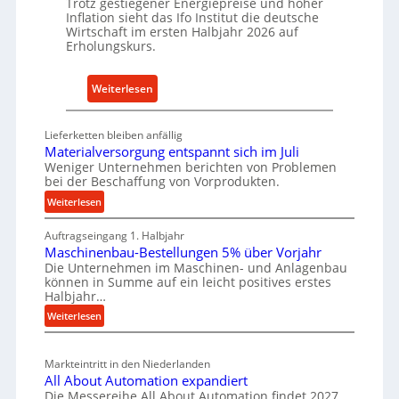
Trotz gestiegener Energiepreise und hoher
a
Inflation sieht das Ifo Institut die deutsche
i
c
Wirtschaft im ersten Halbjahr 2026 auf
e
h
Erholungskurs.
-
h
E
a
:
Weiterlesen
r
l
D
s
t
e
a
i
Lieferketten bleiben anfällig
u
t
Materialversorgung entspannt sich im Juli
g
t
Weniger Unternehmen berichten von Problemen
z
e
bei der Beschaffung von Vorprodukten.
s
t
W
c
:
Weiterlesen
e
e
M
h
i
r
Auftragseingang 1. Halbjahr
a
e
l
k
Maschinenbau-Bestellungen 5% über Vorjahr
t
W
e
z
Die Unternehmen im Maschinen- und Anlagenbau
e
i
n
können in Summe auf ein leicht positives erstes
e
r
r
Halbjahr…
e
i
u
t
:
Weiterlesen
i
a
g
s
M
n
l
b
a
c
v
a
Markteintritt in den Niederlanden
s
h
e
u
All About Automation expandiert
c
a
r
Die Messereihe All About Automation findet 2027
p