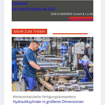
Elektronik
der-maschinenbau.de 2020
SEW-EURODRIVE GmbH & Co KG
Zur Firmenwebsite
MEHR ZUM THEMA
Bild: Weber- Hydraulik GmbH
Weiterentwickelte Fertigungskompetenz
Hydraulikzylinder in größeren Dimensionen