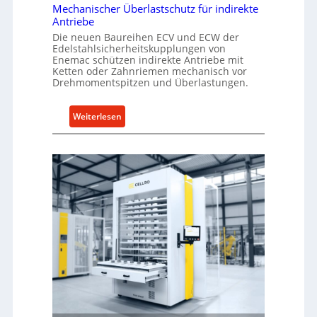
Mechanischer Überlastschutz für indirekte
Antriebe
Die neuen Baureihen ECV und ECW der
Edelstahlsicherheitskupplungen von
Enemac schützen indirekte Antriebe mit
Ketten oder Zahnriemen mechanisch vor
Drehmomentspitzen und Überlastungen.
:
Weiterlesen
M
e
c
h
a
n
i
s
c
h
e
r
Ü