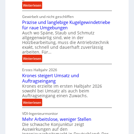
n
:
Weiterlesen
c
K
e
Gewirbelt und nicht geschliffen
u
b
Präzise und langlebige Kugelgewindetriebe
g
e
für raue Umgebungen
e
i
Auch wo Späne, Staub und Schmutz
l
allgegenwärtig sind, wie in der
m
g
Holzbearbeitung, muss die Antriebstechnik
D
e
exakt, schnell und dauerhaft zuverlässig
r
w
arbeiten. Für…
ü
i
:
Weiterlesen
c
n
P
k
d
Erstes Halbjahr 2026
r
p
e
Krones steigert Umsatz und
ä
r
t
Auftragseingang
z
o
r
Krones erzielte im ersten Halbjahr 2026
i
z
i
sowohl bei Umsatz als auch beim
s
e
Auftragseingang einen Zuwachs.
e
e
s
b
:
Weiterlesen
u
s
u
K
n
n
VDI-Ingenieurmonitor
r
d
d
Mehr Arbeitslose, weniger Stellen
o
l
Die schwache Konjunktur zeigt
H
n
a
Auswirkungen auf den
y
e
n
Ingenieurarbeitsmarkt in Deutschland: Der