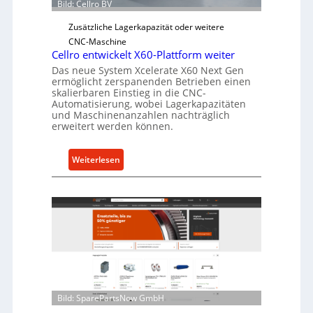
Bild: Cellro BV
b
e
Zusätzliche Lagerkapazität oder weitere
r
CNC-Maschine
l
Cellro entwickelt X60-Plattform weiter
a
Das neue System Xcelerate X60 Next Gen
s
ermöglicht zerspanenden Betrieben einen
skalierbaren Einstieg in die CNC-
t
Automatisierung, wobei Lagerkapazitäten
s
und Maschinenanzahlen nachträglich
c
erweitert werden können.
h
u
:
Weiterlesen
t
C
z
e
f
l
ü
l
r
r
i
o
n
e
d
n
i
t
Bild: SparePartsNow GmbH
r
w