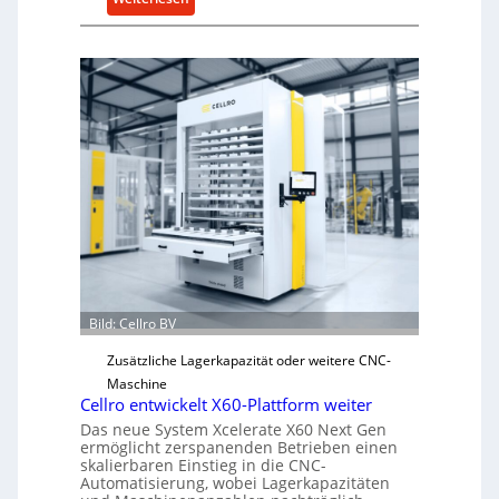
M
e
c
h
a
n
i
s
c
h
e
r
Ü
Bild: Cellro BV
b
e
Zusätzliche Lagerkapazität oder weitere CNC-
r
Maschine
l
Cellro entwickelt X60-Plattform weiter
a
Das neue System Xcelerate X60 Next Gen
s
ermöglicht zerspanenden Betrieben einen
skalierbaren Einstieg in die CNC-
t
Automatisierung, wobei Lagerkapazitäten
s