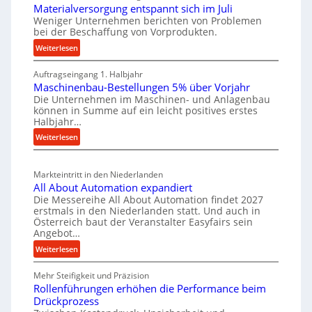
u
t
Materialversorgung entspannt sich im Juli
g
t
z
Weniger Unternehmen berichten von Problemen
e
bei der Beschaffung von Vorprodukten.
s
t
W
c
e
:
Weiterlesen
e
M
h
i
r
Auftragseingang 1. Halbjahr
a
e
l
k
Maschinenbau-Bestellungen 5% über Vorjahr
t
W
e
z
Die Unternehmen im Maschinen- und Anlagenbau
e
i
n
können in Summe auf ein leicht positives erstes
e
r
r
Halbjahr…
e
u
i
t
i
:
Weiterlesen
a
g
s
n
M
l
b
a
c
v
a
Markteintritt in den Niederlanden
s
h
e
u
All About Automation expandiert
c
a
r
Die Messereihe All About Automation findet 2027
p
h
s
f
erstmals in den Niederlanden statt. Und auch in
r
i
o
Österreich baut der Veranstalter Easyfairs sein
t
o
n
Angebot…
r
z
e
z
g
:
Weiterlesen
e
n
e
u
A
i
b
s
n
Mehr Steifigkeit und Präzision
l
g
a
g
s
Rollenführungen erhöhen die Performance beim
l
t
u
e
Drückprozess
e
A
-
s
n