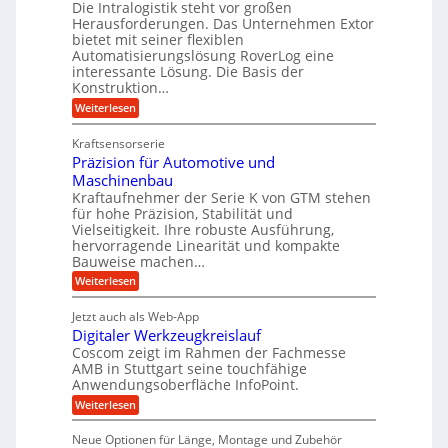
m
t
Die Intralogistik steht vor großen
A
u
Herausforderungen. Das Unternehmen Extor
V
U
r
g
bietet mit seiner flexiblen
e
m
b
e
Automatisierungslösung RoverLog eine
r
s
e
l
interessante Lösung. Die Basis der
g
a
Konstruktion…
i
g
l
t
t
e
:
Weiterlesen
e
z
Z
s
w
a
i
u
Kraftsensorserie
l
i
h
c
n
Präzision für Automotive und
o
n
n
h
d
s
Maschinenbau
s
d
t
A
Kraftaufnehmer der Serie K von GTM stehen
e
e
a
für hohe Präzision, Stabilität und
u
n
,
t
Vielseitigkeit. Ihre robuste Ausführung,
g
f
w
r
hervorragende Linearität und kompakte
e
t
e
i
Bauweise machen…
n
r
g
n
e
:
Weiterlesen
e
a
P
i
b
t
r
g
g
e
Jetzt auch als Web-App
r
ä
s
i
e
f
Digitaler Werkzeugkreislauf
z
e
e
i
Coscom zeigt im Rahmen der Fachmesse
r
ü
b
s
i
AMB in Stuttgart seine touchfähige
S
r
e
i
Anwendungsoberfläche InfoPoint.
n
f
t
r
o
ü
:
g
Weiterlesen
n
e
a
r
D
f
a
l
u
p
i
ü
Neue Optionen für Länge, Montage und Zubehör
n
r
g
l
e
r