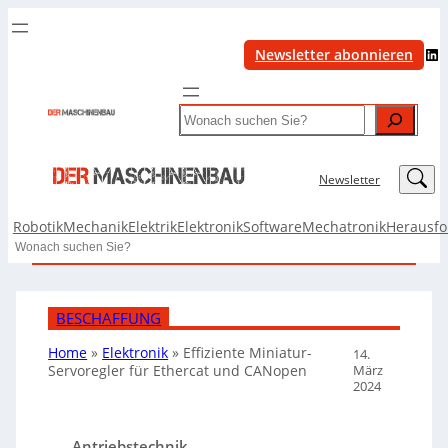
LinkedIn
Newsletter abonnieren
Search
LinkedIn
Newsletter
Robotik
Mechanik
Elektrik
Elektronik
Software
Mechatronik
Herausf
Search
BESCHAFFUNG
Home
»
Elektronik
»
Effiziente Miniatur-
14.
März
Servoregler für Ethercat und CANopen
2024
Antriebstechnik