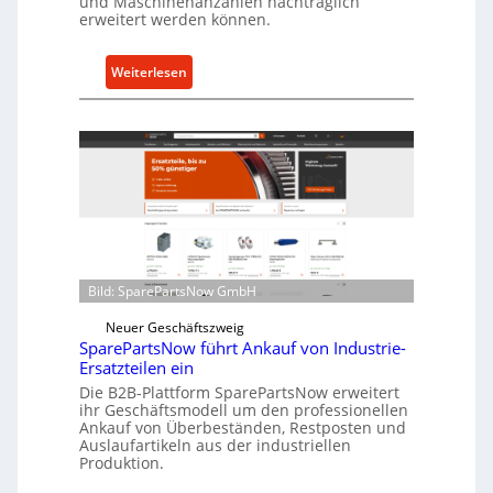
und Maschinenanzahlen nachträglich
c
erweitert werden können.
h
u
:
Weiterlesen
t
C
z
e
f
l
ü
l
r
r
i
o
n
e
d
n
i
t
r
Bild: SparePartsNow GmbH
w
e
i
Neuer Geschäftszweig
k
SparePartsNow führt Ankauf von Industrie-
c
t
Ersatzteilen ein
k
e
Die B2B-Plattform SparePartsNow erweitert
e
A
ihr Geschäftsmodell um den professionellen
l
Ankauf von Überbeständen, Restposten und
n
t
Auslaufartikeln aus der industriellen
t
Produktion.
X
r
6