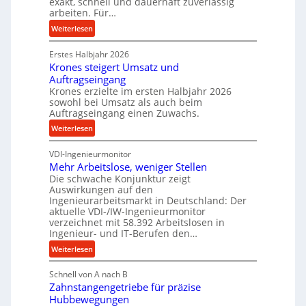
exakt, schnell und dauerhaft zuverlässig
r
w
arbeiten. Für…
ü
i
:
Weiterlesen
c
n
P
k
d
Erstes Halbjahr 2026
r
p
e
Krones steigert Umsatz und
ä
r
t
Auftragseingang
z
o
r
Krones erzielte im ersten Halbjahr 2026
i
z
i
sowohl bei Umsatz als auch beim
s
e
Auftragseingang einen Zuwachs.
e
e
s
b
:
Weiterlesen
u
s
u
K
n
n
VDI-Ingenieurmonitor
r
d
d
Mehr Arbeitslose, weniger Stellen
o
l
Die schwache Konjunktur zeigt
H
n
a
Auswirkungen auf den
y
e
n
Ingenieurarbeitsmarkt in Deutschland: Der
d
s
g
aktuelle VDI-/IW-Ingenieurmonitor
r
s
verzeichnet mit 58.392 Arbeitslosen in
l
a
t
Ingenieur- und IT-Berufen den…
e
u
e
:
b
Weiterlesen
l
i
M
i
i
g
Schnell von A nach B
e
g
k
e
Zahnstangengetriebe für präzise
h
e
i
r
Hubbewegungen
r
K