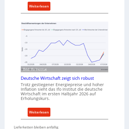
k
:
Weiterlesen
a
M
u
e
f
t
v
h
o
o
n
d
I
e
n
n
d
f
u
ü
Bild: Ifo Institut
s
r
t
Deutsche Wirtschaft zeigt sich robust
n
r
Trotz gestiegener Energiepreise und hoher
a
i
Inflation sieht das Ifo Institut die deutsche
c
Wirtschaft im ersten Halbjahr 2026 auf
e
h
Erholungskurs.
-
h
E
a
:
Weiterlesen
r
l
D
s
t
e
a
i
Lieferketten bleiben anfällig