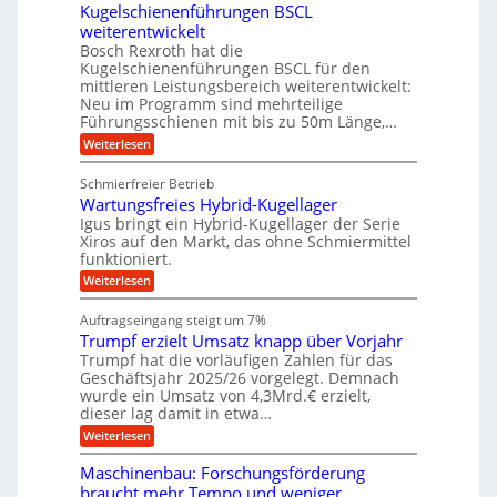
ä
Kugelschienenführungen BSCL
i
g
A
e
U
z
t
weiterentwickelt
u
i
n
m
a
t
Bosch Rexroth hat die
s
l
o
g
Kugelschienenführungen BSCL für den
e
e
m
e
mittleren Leistungsbereich weiterentwickelt:
H
r
o
Neu im Programm sind mehrteilige
u
b
W
t
b
Führungsschienen mit bis zu 50m Länge,…
e
i
u
b
r
v
:
Weiterlesen
n
e
k
e
K
w
z
g
u
u
e
Schmierfreier Betrieb
e
n
e
g
g
u
d
Wartungsfreies Hybrid-Kugellager
e
n
u
g
M
l
Igus bringt ein Hybrid-Kugellager der Serie
n
k
a
s
Xiros auf den Markt, das ohne Schmiermittel
g
r
s
c
funktioniert.
e
e
c
h
n
i
h
:
Weiterlesen
i
s
i
W
e
l
n
a
n
Auftragseingang steigt um 7%
a
e
r
e
u
Trumpf erzielt Umsatz knapp über Vorjahr
n
t
n
f
b
u
Trumpf hat die vorläufigen Zahlen für das
f
a
n
ü
Geschäftsjahr 2025/26 vorgelegt. Demnach
u
g
h
wurde ein Umsatz von 4,3Mrd.€ erzielt,
s
r
dieser lag damit in etwa…
f
u
:
r
Weiterlesen
n
T
e
g
r
i
e
Maschinenbau: Forschungsförderung
u
e
n
braucht mehr Tempo und weniger
m
s