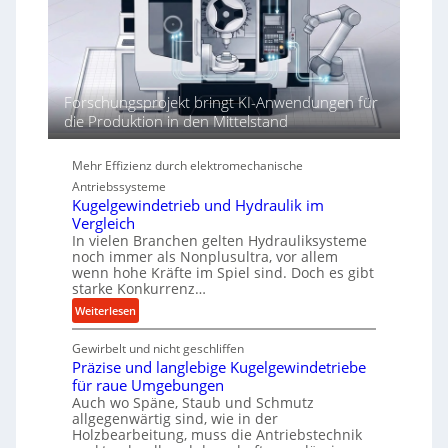
h
ö
r
h
e
n
d
Forschungsprojekt bringt KI-Anwendungen für
i
die Produktion in den Mittelstand
e
P
Mehr Effizienz durch elektromechanische
e
Antriebssysteme
r
Kugelgewindetrieb und Hydraulik im
f
Vergleich
o
In vielen Branchen gelten Hydrauliksysteme
r
noch immer als Nonplusultra, vor allem
m
wenn hohe Kräfte im Spiel sind. Doch es gibt
a
starke Konkurrenz…
n
:
Weiterlesen
c
K
e
Gewirbelt und nicht geschliffen
u
b
Präzise und langlebige Kugelgewindetriebe
g
e
für raue Umgebungen
e
i
Auch wo Späne, Staub und Schmutz
l
m
allgegenwärtig sind, wie in der
g
Holzbearbeitung, muss die Antriebstechnik
D
e