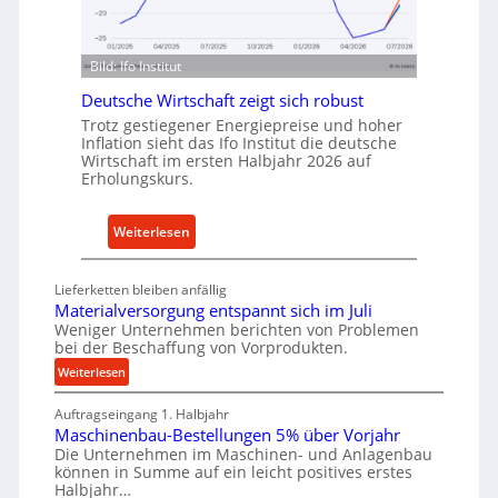
n
n
d
f
u
ü
Bild: Ifo Institut
s
r
t
Deutsche Wirtschaft zeigt sich robust
n
r
Trotz gestiegener Energiepreise und hoher
a
i
Inflation sieht das Ifo Institut die deutsche
c
Wirtschaft im ersten Halbjahr 2026 auf
e
h
Erholungskurs.
-
h
E
a
:
Weiterlesen
r
l
D
s
t
e
a
i
Lieferketten bleiben anfällig
u
t
Materialversorgung entspannt sich im Juli
g
t
z
Weniger Unternehmen berichten von Problemen
e
bei der Beschaffung von Vorprodukten.
s
t
W
c
:
Weiterlesen
e
e
M
h
i
r
Auftragseingang 1. Halbjahr
a
e
l
k
Maschinenbau-Bestellungen 5% über Vorjahr
t
W
e
z
Die Unternehmen im Maschinen- und Anlagenbau
e
i
n
können in Summe auf ein leicht positives erstes
e
r
r
Halbjahr…
e
i