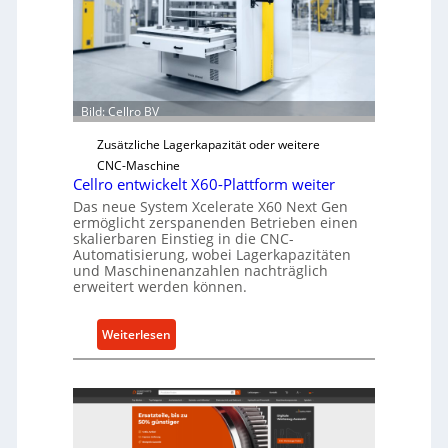
c
h
e
r
Ü
Bild: Cellro BV
b
e
Zusätzliche Lagerkapazität oder weitere
r
CNC-Maschine
l
Cellro entwickelt X60-Plattform weiter
a
Das neue System Xcelerate X60 Next Gen
s
ermöglicht zerspanenden Betrieben einen
skalierbaren Einstieg in die CNC-
t
Automatisierung, wobei Lagerkapazitäten
s
und Maschinenanzahlen nachträglich
c
erweitert werden können.
h
u
:
Weiterlesen
t
C
z
e
f
l
ü
l
r
r