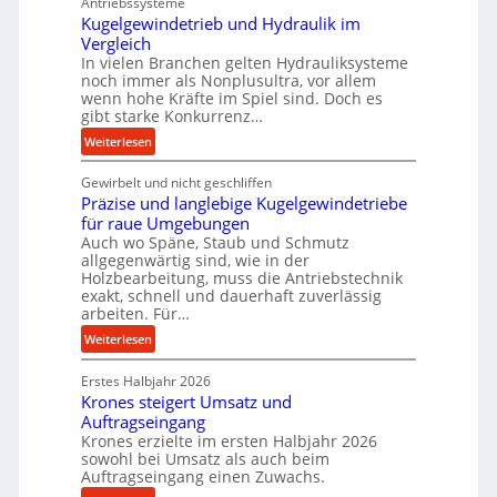
Antriebssysteme
r
Kugelgewindetrieb und Hydraulik im
f
Vergleich
o
In vielen Branchen gelten Hydrauliksysteme
r
noch immer als Nonplusultra, vor allem
m
wenn hohe Kräfte im Spiel sind. Doch es
a
gibt starke Konkurrenz…
n
:
Weiterlesen
c
K
e
Gewirbelt und nicht geschliffen
u
b
Präzise und langlebige Kugelgewindetriebe
g
e
für raue Umgebungen
e
i
Auch wo Späne, Staub und Schmutz
l
allgegenwärtig sind, wie in der
m
g
Holzbearbeitung, muss die Antriebstechnik
D
e
exakt, schnell und dauerhaft zuverlässig
r
w
arbeiten. Für…
ü
i
:
Weiterlesen
c
n
P
k
d
Erstes Halbjahr 2026
r
p
e
Krones steigert Umsatz und
ä
r
t
Auftragseingang
z
o
r
Krones erzielte im ersten Halbjahr 2026
i
z
i
sowohl bei Umsatz als auch beim
s
e
Auftragseingang einen Zuwachs.
e
e
s