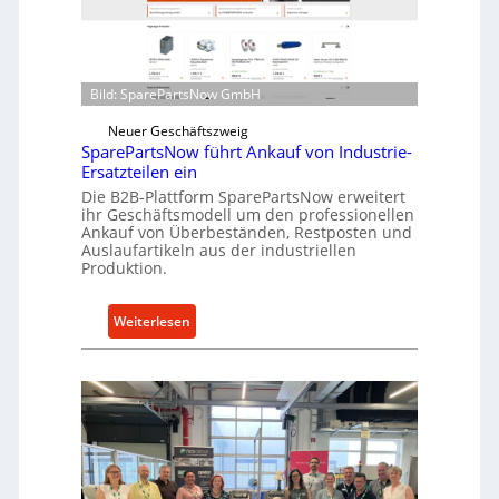
i
o
n
e
d
n
i
t
Bild: SparePartsNow GmbH
r
w
e
i
Neuer Geschäftszweig
k
SparePartsNow führt Ankauf von Industrie-
c
t
Ersatzteilen ein
k
e
Die B2B-Plattform SparePartsNow erweitert
e
A
ihr Geschäftsmodell um den professionellen
l
Ankauf von Überbeständen, Restposten und
n
t
Auslaufartikeln aus der industriellen
t
Produktion.
X
r
6
i
0
:
Weiterlesen
e
-
S
b
P
p
e
l
a
a
r
t
e
t
P
f
a