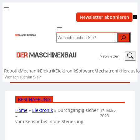
LinkedIn
Newsletter abonnieren
Search
LinkedIn
Newsletter
Robotik
Mechanik
Elektrik
Elektronik
Software
Mechatronik
Herausf
Search
BESCHAFFUNG
Home
»
Elektronik
»
Durchgängig sicher
13. März
2023
–
vom Sensor bis in die Steuerung