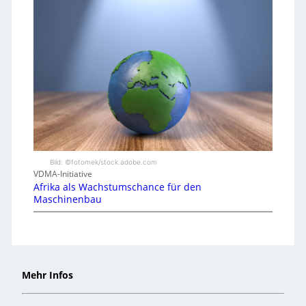
Bild: ©fotomek/stock.adobe.com
VDMA-Initiative
Afrika als Wachstumschance für den
Maschinenbau
Mehr Infos