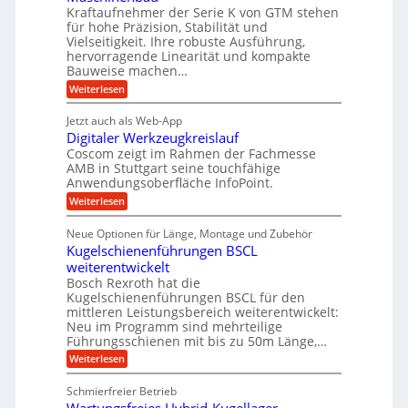
t
A
Kraftaufnehmer der Serie K von GTM stehen
e
e
a
für hohe Präzision, Stabilität und
u
n
,
t
Vielseitigkeit. Ihre robuste Ausführung,
g
f
w
r
hervorragende Linearität und kompakte
e
t
e
i
Bauweise machen…
n
r
g
n
e
:
Weiterlesen
e
a
P
i
b
t
r
g
g
e
Jetzt auch als Web-App
r
ä
s
i
e
f
Digitaler Werkzeugkreislauf
z
e
e
i
Coscom zeigt im Rahmen der Fachmesse
r
ü
b
s
i
AMB in Stuttgart seine touchfähige
S
r
e
i
Anwendungsoberfläche InfoPoint.
n
f
t
r
o
ü
:
g
Weiterlesen
n
e
a
r
D
f
a
l
u
p
i
ü
Neue Optionen für Länge, Montage und Zubehör
n
r
g
l
e
r
ä
Kugelschienenführungen BSCL
i
g
A
e
U
z
t
weiterentwickelt
u
i
n
m
a
t
Bosch Rexroth hat die
s
l
o
g
Kugelschienenführungen BSCL für den
e
e
m
e
mittleren Leistungsbereich weiterentwickelt:
H
r
o
Neu im Programm sind mehrteilige
u
b
W
t
b
Führungsschienen mit bis zu 50m Länge,…
e
i
u
b
r
v
:
Weiterlesen
n
e
k
e
K
w
z
g
u
u
e
Schmierfreier Betrieb
e
n
e
g
g
u
d