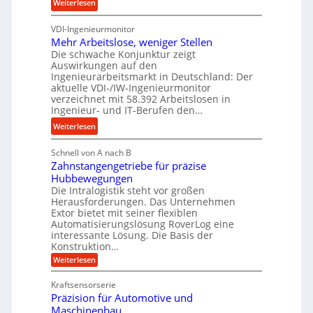
b
:
Weiterlesen
u
s
u
K
n
n
VDI-Ingenieurmonitor
r
d
d
Mehr Arbeitslose, weniger Stellen
o
l
Die schwache Konjunktur zeigt
H
n
a
Auswirkungen auf den
y
e
n
Ingenieurarbeitsmarkt in Deutschland: Der
d
s
g
aktuelle VDI-/IW-Ingenieurmonitor
r
s
verzeichnet mit 58.392 Arbeitslosen in
l
a
t
Ingenieur- und IT-Berufen den…
e
u
e
:
b
Weiterlesen
l
i
M
i
i
g
Schnell von A nach B
e
g
k
e
Zahnstangengetriebe für präzise
h
e
i
r
Hubbewegungen
r
K
m
t
Die Intralogistik steht vor großen
A
u
Herausforderungen. Das Unternehmen
V
U
r
g
Extor bietet mit seiner flexiblen
e
m
b
e
Automatisierungslösung RoverLog eine
r
s
e
l
interessante Lösung. Die Basis der
g
a
Konstruktion…
i
g
l
t
t
e
:
Weiterlesen
e
z
Z
s
w
a
i
u
Kraftsensorserie
l
i
h
c
n
Präzision für Automotive und
o
n
n
h
d
s
Maschinenbau
s
d