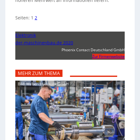
höheren Mehrwert an Informationen liefern.
Seiten:
1
2
Elektronik
der-maschinenbau.de 2020
Phoenix Contact Deutschland GmbH
Zur Firmenwebsite
MEHR ZUM THEMA
Bild: Weber- Hydraulik GmbH