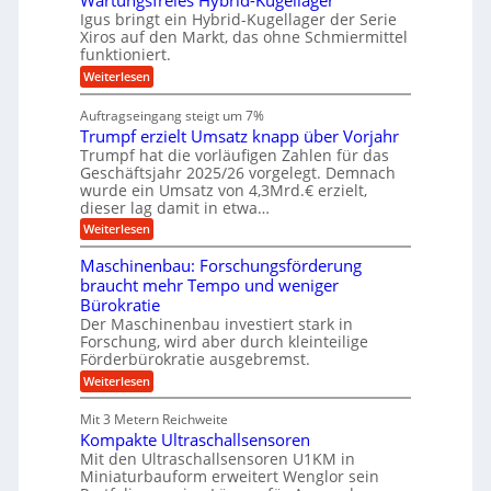
Wartungsfreies Hybrid-Kugellager
e
n
u
g
M
l
Igus bringt ein Hybrid-Kugellager der Serie
n
k
a
s
Xiros auf den Markt, das ohne Schmiermittel
g
r
s
c
funktioniert.
e
e
c
h
n
i
h
:
Weiterlesen
i
s
i
W
e
l
n
a
n
Auftragseingang steigt um 7%
a
e
r
e
u
Trumpf erzielt Umsatz knapp über Vorjahr
n
t
n
f
b
u
Trumpf hat die vorläufigen Zahlen für das
f
a
n
ü
Geschäftsjahr 2025/26 vorgelegt. Demnach
u
g
h
wurde ein Umsatz von 4,3Mrd.€ erzielt,
s
r
dieser lag damit in etwa…
f
u
:
r
Weiterlesen
n
T
e
g
r
i
e
Maschinenbau: Forschungsförderung
u
e
n
braucht mehr Tempo und weniger
m
s
B
Bürokratie
p
H
S
f
y
Der Maschinenbau investiert stark in
C
e
b
L
Forschung, wird aber durch kleinteilige
r
r
w
Förderbürokratie ausgebremst.
z
i
e
:
Weiterlesen
i
d
i
M
e
-
t
a
l
K
e
Mit 3 Metern Reichweite
s
t
u
r
Kompakte Ultraschallsensoren
c
U
g
e
h
Mit den Ultraschallsensoren U1KM in
m
e
n
i
s
l
Miniaturbauform erweitert Wenglor sein
t
n
a
l