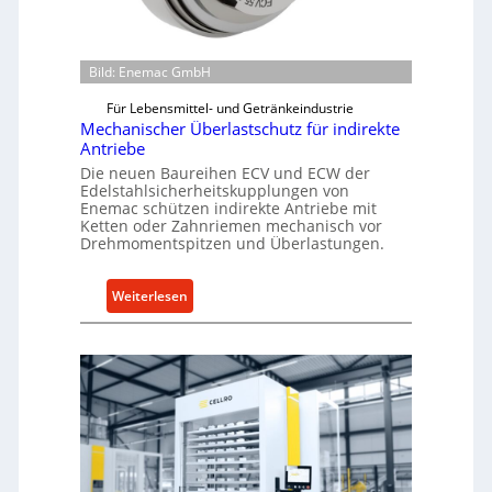
Bild: Enemac GmbH
Für Lebensmittel- und Getränkeindustrie
Mechanischer Überlastschutz für indirekte
Antriebe
Die neuen Baureihen ECV und ECW der
Edelstahlsicherheitskupplungen von
Enemac schützen indirekte Antriebe mit
Ketten oder Zahnriemen mechanisch vor
Drehmomentspitzen und Überlastungen.
:
Weiterlesen
M
e
c
h
a
n
i
s