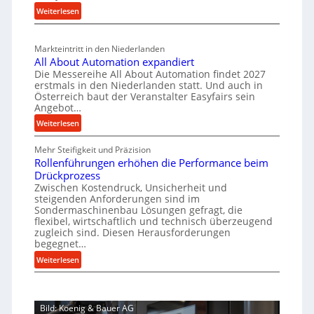
u
t
i
:
Weiterlesen
a
g
s
M
n
l
b
a
c
v
a
Markteintritt in den Niederlanden
s
h
e
u
All About Automation expandiert
c
a
r
Die Messereihe All About Automation findet 2027
p
h
s
f
erstmals in den Niederlanden statt. Und auch in
r
i
o
Österreich baut der Veranstalter Easyfairs sein
t
o
n
Angebot…
r
z
e
z
g
:
Weiterlesen
e
n
e
u
A
i
b
n
s
Mehr Steifigkeit und Präzision
l
g
a
g
s
Rollenführungen erhöhen die Performance beim
l
t
u
e
Drückprozess
A
e
-
s
Zwischen Kostendruck, Unsicherheit und
n
b
B
steigenden Anforderungen sind im
i
t
o
Sondermaschinenbau Lösungen gefragt, die
e
s
c
u
flexibel, wirtschaftlich und technisch überzeugend
s
p
h
t
zugleich sind. Diesen Herausforderungen
t
a
begegnet…
A
r
e
n
u
o
:
Weiterlesen
l
n
t
R
b
l
t
o
o
u
u
s
m
l
s
n
i
Bild: Koenig & Bauer AG
a
l