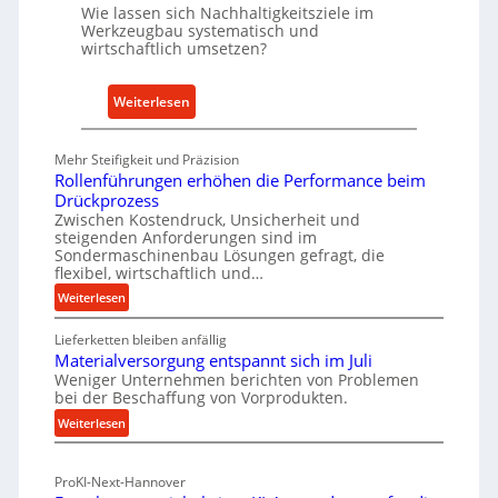
Wie lassen sich Nachhaltigkeitsziele im
t
Werkzeugbau systematisch und
A
wirtschaftlich umsetzen?
n
k
:
Weiterlesen
a
M
u
e
Mehr Steifigkeit und Präzision
f
t
Rollenführungen erhöhen die Performance beim
v
h
Drückprozess
o
o
Zwischen Kostendruck, Unsicherheit und
n
steigenden Anforderungen sind im
d
Sondermaschinenbau Lösungen gefragt, die
I
e
flexibel, wirtschaftlich und…
n
n
:
Weiterlesen
d
f
R
u
ü
Lieferketten bleiben anfällig
o
s
r
Materialversorgung entspannt sich im Juli
l
t
Weniger Unternehmen berichten von Problemen
n
l
bei der Beschaffung von Vorprodukten.
r
e
a
i
:
Weiterlesen
n
c
e
M
f
h
a
-
ü
h
ProKI-Next-Hannover
t
h
E
a