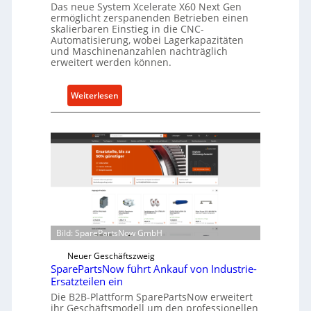
a
Das neue System Xcelerate X60 Next Gen
s
ermöglicht zerspanenden Betrieben einen
skalierbaren Einstieg in die CNC-
t
Automatisierung, wobei Lagerkapazitäten
s
und Maschinenanzahlen nachträglich
c
erweitert werden können.
h
u
:
Weiterlesen
t
C
z
e
f
l
ü
l
r
r
i
o
n
e
d
n
i
t
Bild: SparePartsNow GmbH
r
w
e
i
Neuer Geschäftszweig
k
SparePartsNow führt Ankauf von Industrie-
c
t
Ersatzteilen ein
k
e
Die B2B-Plattform SparePartsNow erweitert
e
A
ihr Geschäftsmodell um den professionellen