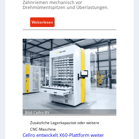
Zahnriemen mechanisch vor
g
Drehmomentspitzen und Überlastungen.
e
n
:
Weiterlesen
5
M
%
e
ü
c
b
h
e
a
r
n
V
i
o
s
r
c
j
h
a
e
h
r
r
Ü
Bild: Cellro BV
b
e
Zusätzliche Lagerkapazität oder weitere
r
CNC-Maschine
l
Cellro entwickelt X60-Plattform weiter