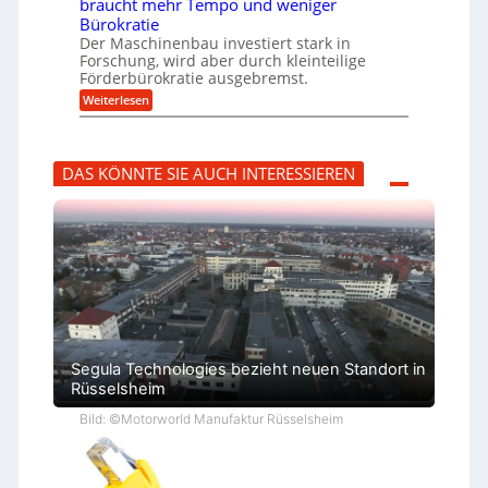
braucht mehr Tempo und weniger
m
s
B
Bürokratie
p
H
S
f
y
Der Maschinenbau investiert stark in
C
e
b
L
Forschung, wird aber durch kleinteilige
r
r
w
Förderbürokratie ausgebremst.
z
i
e
:
Weiterlesen
i
d
i
M
e
-
t
a
l
K
e
s
t
u
r
c
U
g
e
DAS KÖNNTE SIE AUCH INTERESSIEREN
h
m
e
n
i
s
l
t
n
a
l
w
e
t
a
i
n
z
g
c
b
k
e
k
a
n
r
e
u
a
l
:
p
t
F
p
o
ü
r
b
s
e
Segula Technologies bezieht neuen Standort in
c
r
Rüsselsheim
h
V
u
o
n
Bild: ©Motorworld Manufaktur Rüsselsheim
r
g
j
s
a
f
h
ö
r