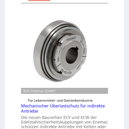
M
a
s
c
h
i
n
e
n
b
a
u
-
B
e
Bild: Enemac GmbH
s
t
Für Lebensmittel- und Getränkeindustrie
e
Mechanischer Überlastschutz für indirekte
l
Antriebe
l
Die neuen Baureihen ECV und ECW der
Edelstahlsicherheitskupplungen von Enemac
u
schützen indirekte Antriebe mit Ketten oder
n