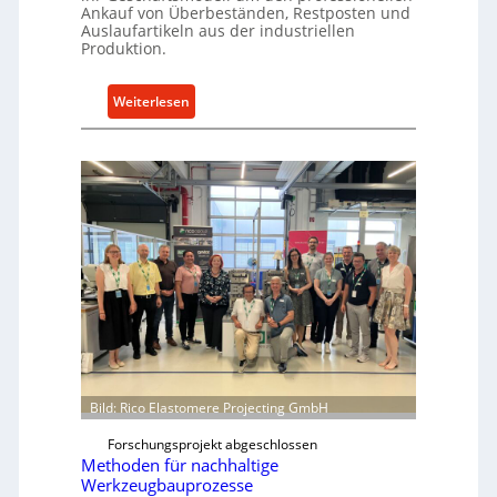
l
Ankauf von Überbeständen, Restposten und
n
t
Auslaufartikeln aus der industriellen
t
Produktion.
X
r
6
i
0
:
Weiterlesen
e
-
S
b
P
p
e
l
a
a
r
t
e
t
P
f
a
o
r
r
t
m
s
w
N
e
o
i
w
Bild: Rico Elastomere Projecting GmbH
t
f
Forschungsprojekt abgeschlossen
e
ü
Methoden für nachhaltige
r
h
Werkzeugbauprozesse
r