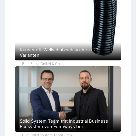
r
B
ü
r
o
k
r
a
t
i
e
Kunststoff-Wellschutzschläuche in 22
Varianten
Bild: Flexa GmbH & Co.
Solid System Team tritt Industrial Business
Ecosystem von Formways bei
Bild: Solid System Team GmbH