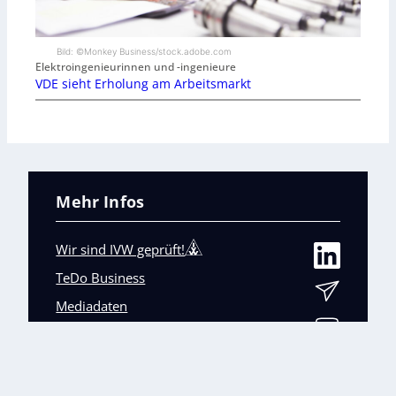
Bild: ©Monkey Business/stock.adobe.com
Elektroingenieurinnen und -ingenieure
VDE sieht Erholung am Arbeitsmarkt
Mehr Infos
Wir sind IVW geprüft!
TeDo Business
Mediadaten
Abo-Service