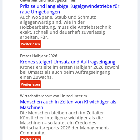
Gewirbelt und nicht geschliffen
t
t
Präzise und langlebige Kugelgewindetriebe für
g
t
r
raue Umgebungen
e
e
a
Auch wo Späne, Staub und Schmutz
l
l
s
allgegenwärtig sind, wie in der
g
s
c
Holzbearbeitung, muss die Antriebstechnik
e
t
h
exakt, schnell und dauerhaft zuverlässig
w
arbeiten. Für…
a
a
i
n
l
:
Weiterlesen
n
d
l
P
d
s
Erstes Halbjahr 2026
r
e
e
Krones steigert Umsatz und Auftragseingang
ä
t
Krones erzielte im ersten Halbjahr 2026 sowohl
n
z
r
bei Umsatz als auch beim Auftragseingang
s
i
einen Zuwachs.
i
o
s
e
:
Weiterlesen
r
e
b
K
e
u
u
Wirtschaftsreport von United Interim
r
n
n
n
Menschen auch in Zeiten von KI wichtiger als
o
d
d
Maschinen
n
l
Die Menschen bleiben auch im Zeitalter
H
e
a
Künstlicher Intelligenz wichtiger als die
y
s
n
Maschinen – so lautet ein Credo des
d
s
g
Wirtschaftsreports 2026 der Management-
r
t
Community…
l
a
e
:
e
Weiterlesen