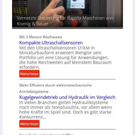
f
ü
r
Vernetzte Steuerung für Rapida-Maschinen von
d
Koenig & Bauer
i
e
Mit 3 Metern Reichweite
P
Kompakte Ultraschallsensoren
r
Mit den Ultraschallsensoren U1KM in
o
Miniaturbauform erweitert Wenglor sein
d
Portfolio um eine Lösung für Anwendungen,
u
die hohe Reichweiten auf kleinstem Bauraum
erfordern.
k
t
:
Weiterlesen
i
K
o
Mehr Effizienz durch elektromechanische
o
n
m
Antriebssysteme
i
p
Kugelgewindetrieb und Hydraulik im Vergleich
n
In vielen Branchen gelten Hydrauliksysteme
a
noch immer als Nonplusultra, vor allem wenn
d
k
hohe Kräfte im Spiel sind. Doch es gibt starke
e
t
Konkurrenz…
n
e
:
Weiterlesen
M
U
K
i
l
u