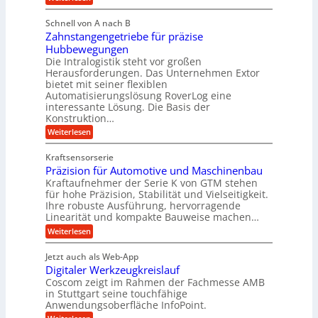
u
M
i
b
e
l
g
Schnell von A nach B
i
n
i
e
Zahnstangengetriebe für präzise
s
g
k
c
r
Hubbewegungen
e
h
i
Die Intralogistik steht vor großen
t
K
e
Herausforderungen. Das Unternehmen Extor
m
U
n
u
bietet mit seiner flexiblen
V
a
m
g
Automatisierungslösung RoverLog eine
u
e
s
e
interessante Lösung. Die Basis der
c
r
a
h
Konstruktion…
l
i
g
t
:
g
Weiterlesen
n
l
Z
z
e
Z
a
e
u
e
Kraftsensorserie
w
h
i
i
n
Präzision für Automotive und Maschinenbau
n
i
t
c
s
Kraftaufnehmer der Serie K von GTM stehen
d
e
n
t
für hohe Präzision, Stabilität und Vielseitigkeit.
h
n
A
d
a
Ihre robuste Ausführung, hervorragende
v
u
n
e
o
Linearität und kompakte Bauweise machen…
g
f
n
t
:
e
Weiterlesen
K
t
r
P
n
I
r
r
g
i
w
Jetzt auch als Web-App
ä
e
a
i
e
Digitaler Werkzeugkreislauf
z
t
c
g
i
b
r
Coscom zeigt im Rahmen der Fachmesse AMB
h
s
i
s
in Stuttgart seine touchfähige
e
t
i
e
Anwendungsoberfläche InfoPoint.
e
i
f
o
b
g
i
: