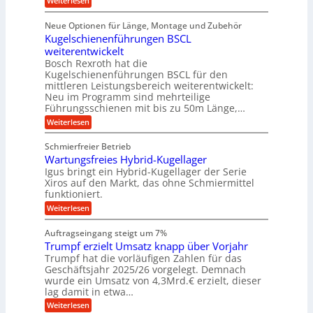
Weiterlesen
n
e
ü
e
D
f
f
n
r
r
i
ü
ü
Neue Optionen für Länge, Montage und Zubehör
g
a
g
r
r
r
l
Kugelschienenführungen BSCL
i
a
A
p
a
s
t
weiterentwickelt
u
r
n
M
u
a
t
ä
Bosch Rexroth hat die
a
g
l
e
o
z
Kugelschienenführungen BSCL für den
s
e
m
i
U
mittleren Leistungsbereich weiterentwickelt:
c
r
o
s
h
Neu im Programm sind mehrteilige
m
W
t
e
i
Führungsschienen mit bis zu 50m Länge,…
e
g
i
H
n
r
v
u
:
Weiterlesen
e
e
k
e
b
K
n
b
z
u
b
u
Schmierfreier Betrieb
e
n
u
e
g
u
d
Wartungsfreies Hybrid-Kugellager
w
e
n
g
M
e
l
Igus bringt ein Hybrid-Kugellager der Serie
g
k
a
g
s
Xiros auf den Markt, das ohne Schmiermittel
r
s
u
e
c
funktioniert.
e
c
n
h
n
i
h
:
g
Weiterlesen
i
s
i
W
e
e
l
n
a
n
n
Auftragseingang steigt um 7%
a
e
r
e
u
Trumpf erzielt Umsatz knapp über Vorjahr
n
t
n
f
b
u
Trumpf hat die vorläufigen Zahlen für das
f
a
n
ü
Geschäftsjahr 2025/26 vorgelegt. Demnach
u
g
h
wurde ein Umsatz von 4,3Mrd.€ erzielt, dieser
s
r
lag damit in etwa…
f
u
:
r
Weiterlesen
n