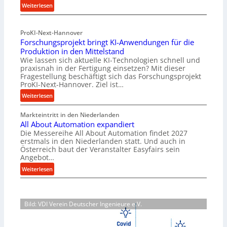
:
Weiterlesen
n
M
f
a
ü
ProKI-Next-Hannover
t
h
Forschungsprojekt bringt KI-Anwendungen für die
e
r
Produktion in den Mittelstand
r
u
Wie lassen sich aktuelle KI-Technologien schnell und
i
n
praxisnah in der Fertigung einsetzen? Mit dieser
a
g
Fragestellung beschäftigt sich das Forschungsprojekt
l
e
ProKI-Next-Hannover. Ziel ist…
v
n
:
Weiterlesen
e
e
F
r
r
Markteintritt in den Niederlanden
o
s
h
All About Automation expandiert
r
o
ö
Die Messereihe All About Automation findet 2027
s
r
erstmals in den Niederlanden statt. Und auch in
h
c
Österreich baut der Veranstalter Easyfairs sein
g
e
h
Angebot…
u
n
u
:
n
Weiterlesen
d
n
A
g
i
g
l
e
e
s
l
n
P
p
Bild: VDI Verein Deutscher Ingenieure e.V.
A
t
e
r
b
s
r
o
o
p