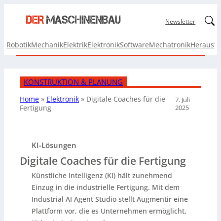
Linked
Newsletter
Robotik
Mechanik
Elektrik
Elektronik
Software
Mechatronik
Herausf
KONSTRUKTION & PLANUNG
Home
»
Elektronik
»
Digitale Coaches
für die
7. Juli
2025
Fertigung
KI-Lösungen
Digitale Coaches für die Fertigung
Künstliche Intelligenz (KI) hält zunehmend
Einzug in die industrielle Fertigung. Mit dem
Industrial AI Agent Studio stellt Augmentir eine
Plattform vor, die es Unternehmen ermöglicht,