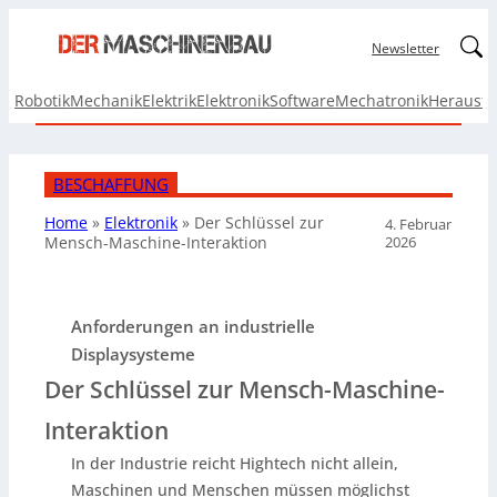
Linked
Newsletter
Robotik
Mechanik
Elektrik
Elektronik
Software
Mechatronik
Herausf
BESCHAFFUNG
Home
»
Elektronik
»
Der Schlüssel zur
4. Februar
2026
Mensch-Maschine-Interaktion
Anforderungen an industrielle
Displaysysteme
Der Schlüssel zur Mensch-Maschine-
Interaktion
In der Industrie reicht Hightech nicht allein,
Maschinen und Menschen müssen möglichst