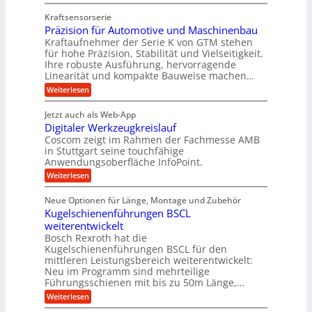
l
Z
z
e
Z
a
e
u
e
Kraftsensorserie
w
h
i
i
n
Präzision für Automotive und Maschinenbau
n
i
t
c
s
Kraftaufnehmer der Serie K von GTM stehen
d
e
n
t
für hohe Präzision, Stabilität und Vielseitigkeit.
h
n
A
d
a
Ihre robuste Ausführung, hervorragende
v
u
n
e
o
Linearität und kompakte Bauweise machen…
g
f
n
t
:
e
Weiterlesen
K
t
r
P
n
I
r
r
g
i
w
Jetzt auch als Web-App
ä
e
a
i
e
Digitaler Werkzeugkreislauf
z
t
c
g
i
b
r
Coscom zeigt im Rahmen der Fachmesse AMB
h
s
i
s
in Stuttgart seine touchfähige
e
t
i
e
Anwendungsoberfläche InfoPoint.
e
i
f
o
b
g
i
:
Weiterlesen
n
e
ü
e
D
f
f
n
r
r
i
ü
ü
Neue Optionen für Länge, Montage und Zubehör
g
a
g
r
r
r
l
Kugelschienenführungen BSCL
i
a
A
p
a
s
t
weiterentwickelt
u
r
n
M
u
a
t
ä
Bosch Rexroth hat die
a
g
l
e
o
z
Kugelschienenführungen BSCL für den
s
e
m
i
U
mittleren Leistungsbereich weiterentwickelt:
c
r
o
s
h
Neu im Programm sind mehrteilige
m
W
t
e
i
Führungsschienen mit bis zu 50m Länge,…
e
g
i
H
n
r
v
u
:
Weiterlesen
e
e
k
e
b
K
n
b
z