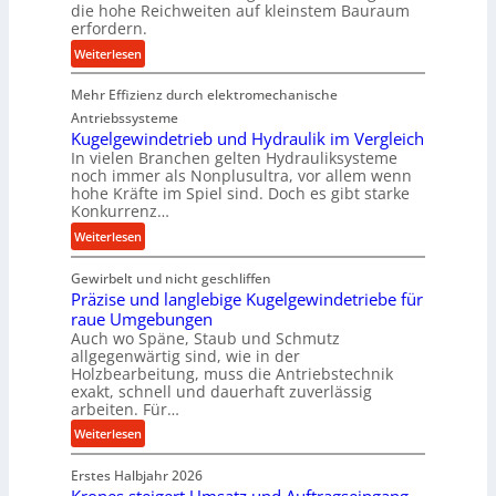
u
die hohe Reichweiten auf kleinstem Bauraum
erfordern.
k
t
:
Weiterlesen
i
K
o
Mehr Effizienz durch elektromechanische
o
n
m
Antriebssysteme
i
p
Kugelgewindetrieb und Hydraulik im Vergleich
n
In vielen Branchen gelten Hydrauliksysteme
a
noch immer als Nonplusultra, vor allem wenn
d
k
hohe Kräfte im Spiel sind. Doch es gibt starke
e
t
Konkurrenz…
n
e
:
Weiterlesen
M
U
K
i
l
Gewirbelt und nicht geschliffen
u
t
t
Präzise und langlebige Kugelgewindetriebe für
g
t
r
raue Umgebungen
e
e
a
Auch wo Späne, Staub und Schmutz
l
l
s
allgegenwärtig sind, wie in der
g
s
c
Holzbearbeitung, muss die Antriebstechnik
e
t
h
exakt, schnell und dauerhaft zuverlässig
w
arbeiten. Für…
a
a
i
n
l
:
Weiterlesen
n
d
l
P
d
s
Erstes Halbjahr 2026
r
e
e
ä