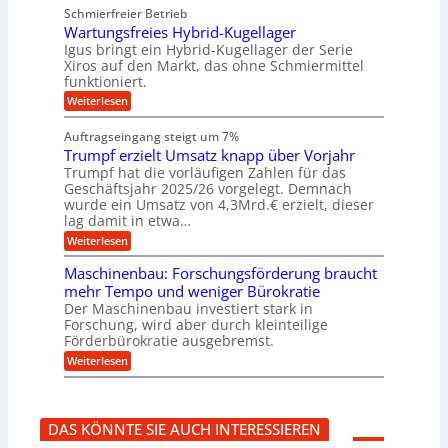
u
b
u
Schmierfreier Betrieb
e
n
u
e
g
u
d
Wartungsfreies Hybrid-Kugellager
w
e
n
g
M
e
l
Igus bringt ein Hybrid-Kugellager der Serie
g
k
a
g
s
Xiros auf den Markt, das ohne Schmiermittel
r
s
u
e
c
funktioniert.
e
c
n
h
n
i
h
:
g
Weiterlesen
i
s
i
W
e
e
l
n
a
n
n
Auftragseingang steigt um 7%
a
e
r
e
u
Trumpf erzielt Umsatz knapp über Vorjahr
n
t
n
f
b
u
Trumpf hat die vorläufigen Zahlen für das
f
a
n
ü
Geschäftsjahr 2025/26 vorgelegt. Demnach
u
g
h
wurde ein Umsatz von 4,3Mrd.€ erzielt, dieser
s
r
lag damit in etwa…
f
u
:
r
Weiterlesen
n
T
e
g
r
i
e
Maschinenbau: Forschungsförderung braucht
u
e
n
mehr Tempo und weniger Bürokratie
m
s
B
Der Maschinenbau investiert stark in
p
H
S
Forschung, wird aber durch kleinteilige
f
y
C
e
b
Förderbürokratie ausgebremst.
L
r
r
w
:
Weiterlesen
z
i
e
M
i
d
i
a
e
-
t
s
l
K
e
c
t
u
r
DAS KÖNNTE SIE AUCH INTERESSIEREN
h
U
g
e
i