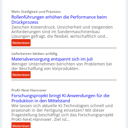
Mehr Steifigkeit und Präzision
Rollenführungen erhöhen die Performance beim
Drückprozess
Zwischen Kostendruck, Unsicherheit und steigenden
Anforderungen sind im Sondermaschinenbau
Lösungen gefragt, die flexibel, wirtschaftlich und…
:
Weiterlesen
R
Lieferketten bleiben anfällig
o
Materialversorgung entspannt sich im Juli
l
Weniger Unternehmen berichten von Problemen bei
l
der Beschaffung von Vorprodukten.
e
:
Weiterlesen
n
M
f
a
ü
ProKI-Next-Hannover
t
h
Forschungsprojekt bringt KI-Anwendungen für die
e
r
Produktion in den Mittelstand
r
u
Wie lassen sich aktuelle KI-Technologien schnell und
i
n
praxisnah in der Fertigung einsetzen? Mit dieser
a
g
Fragestellung beschäftigt sich das Forschungsprojekt
l
e
ProKI-Next-Hannover. Ziel ist…
v
n
:
Weiterlesen