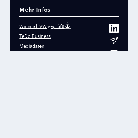
Mehr Infos
Wir sind IVW geprüft!
TeDo Business
Mediadaten
Abo-Service
Unsere weiteren Fachmagazine
+
Impressum
Datenschutz
AGB
Barrierefreiheit
Cookies & Datenverarbeitung
Kontakt
© TeDo Verlag GmbH 2026 All rights reserved.