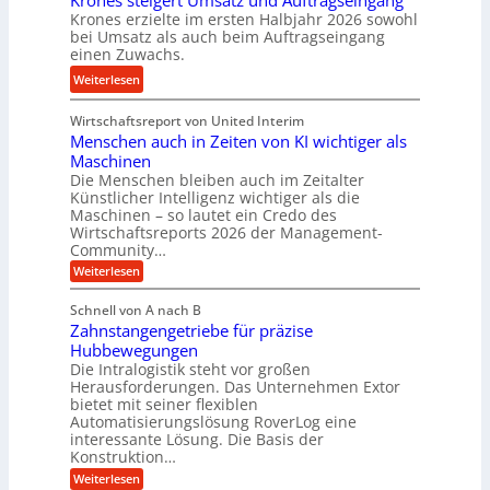
Krones steigert Umsatz und Auftragseingang
t
Krones erzielte im ersten Halbjahr 2026 sowohl
n
z
r
bei Umsatz als auch beim Auftragseingang
s
i
einen Zuwachs.
i
o
s
e
:
Weiterlesen
r
e
b
K
e
u
u
Wirtschaftsreport von United Interim
r
n
n
n
Menschen auch in Zeiten von KI wichtiger als
o
d
d
Maschinen
n
l
Die Menschen bleiben auch im Zeitalter
H
e
a
Künstlicher Intelligenz wichtiger als die
y
s
n
Maschinen – so lautet ein Credo des
d
s
g
Wirtschaftsreports 2026 der Management-
r
t
Community…
l
a
e
:
e
Weiterlesen
u
M
i
b
e
l
g
Schnell von A nach B
i
n
i
e
Zahnstangengetriebe für präzise
s
g
k
c
r
Hubbewegungen
e
h
i
Die Intralogistik steht vor großen
t
K
e
Herausforderungen. Das Unternehmen Extor
m
U
n
u
bietet mit seiner flexiblen
V
a
m
g
Automatisierungslösung RoverLog eine
u
e
s
e
interessante Lösung. Die Basis der
c
r
a
h
Konstruktion…
l
i
g
t
:
g
Weiterlesen
n