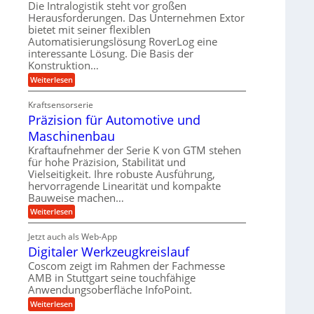
A
U
Die Intralogistik steht vor großen
g
e
r
m
Herausforderungen. Das Unternehmen Extor
l
l
b
bietet mit seiner flexiblen
s
e
g
Automatisierungslösung RoverLog eine
e
a
i
e
interessante Lösung. Die Basis der
i
t
c
w
Konstruktion…
t
z
h
i
:
Weiterlesen
s
u
Z
n
l
n
a
d
Kraftsensorserie
o
h
d
Präzision für Automotive und
e
n
s
A
s
t
Maschinenbau
e
u
t
r
,
a
Kraftaufnehmer der Serie K von GTM stehen
f
i
n
w
für hohe Präzision, Stabilität und
t
g
e
Vielseitigkeit. Ihre robuste Ausführung,
e
r
e
b
hervorragende Linearität und kompakte
n
n
a
Bauweise machen…
e
g
i
g
e
f
:
Weiterlesen
g
s
t
P
ü
r
e
e
r
i
Jetzt auch als Web-App
r
r
ä
i
e
Digitaler Werkzeugkreislauf
r
z
S
n
b
i
a
Coscom zeigt im Rahmen der Fachmesse
e
t
g
s
f
AMB in Stuttgart seine touchfähige
u
i
e
a
ü
Anwendungsoberfläche InfoPoint.
o
e
l
r
n
n
:
U
Weiterlesen
p
l
g
f
D