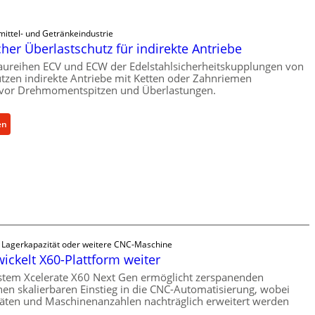
ittel- und Getränkeindustrie
er Überlastschutz für indirekte Antriebe
aureihen ECV und ECW der Edelstahlsicherheitskupplungen von
tzen indirekte Antriebe mit Ketten oder Zahnriemen
vor Drehmomentspitzen und Überlastungen.
:
en
M
e
c
h
a
n
i
s
e Lagerkapazität oder weitere CNC-Maschine
c
wickelt X60-Plattform weiter
h
stem Xcelerate X60 Next Gen ermöglicht zerspanenden
e
nen skalierbaren Einstieg in die CNC-Automatisierung, wobei
täten und Maschinenanzahlen nachträglich erweitert werden
r