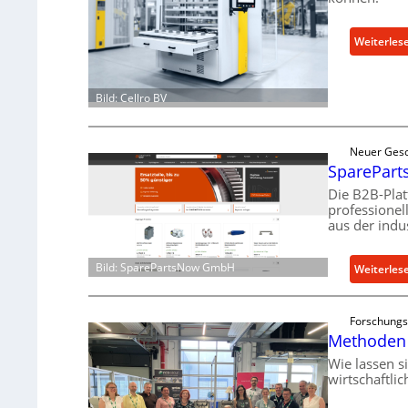
Weiterles
Bild: Cellro BV
Neuer Gesc
SpareParts
Die B2B-Pla
professionel
aus der indu
Bild: SparePartsNow GmbH
Weiterles
Forschungs
Methoden 
Wie lassen s
wirtschaftli