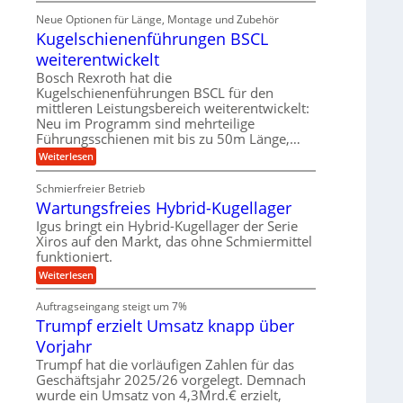
r
m
ü
e
i
ä
Neue Optionen für Länge, Montage und Zubehör
r
g
g
n
z
A
Kugelschienenführungen BSCL
i
e
i
u
t
s
b
weiterentwickelt
t
a
e
o
u
l
Bosch Rexroth hat die
H
m
e
n
u
Kugelschienenführungen BSCL für den
o
r
b
mittleren Leistungsbereich weiterentwickelt:
g
t
W
b
i
Neu im Programm sind mehrteilige
e
e
e
v
Führungsschienen mit bis zu 50m Länge,…
r
w
n
e
k
e
:
Weiterlesen
u
z
g
K
n
e
u
u
d
u
Schmierfreier Betrieb
n
g
M
g
g
Wartungsfreies Hybrid-Kugellager
e
a
k
e
l
s
Igus bringt ein Hybrid-Kugellager der Serie
r
n
s
c
e
Xiros auf den Markt, das ohne Schmiermittel
c
h
i
funktioniert.
h
i
s
i
n
:
Weiterlesen
l
e
e
W
a
n
n
a
u
Auftragseingang steigt um 7%
e
b
r
f
n
a
Trumpf erzielt Umsatz knapp über
t
f
u
u
Vorjahr
ü
n
h
g
Trumpf hat die vorläufigen Zahlen für das
r
s
Geschäftsjahr 2025/26 vorgelegt. Demnach
u
f
wurde ein Umsatz von 4,3Mrd.€ erzielt,
n
r