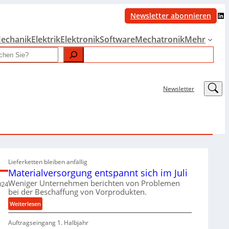
LinkedIn
Newsletter abonnieren
echanik
Elektrik
Elektronik
Software
Mechatronik
Mehr
LinkedIn
Newsletter
Lieferketten bleiben anfällig
Materialversorgung entspannt sich im Juli
Weniger Unternehmen berichten von Problemen
024
bei der Beschaffung von Vorprodukten.
:
Weiterlesen
M
Auftragseingang 1. Halbjahr
a