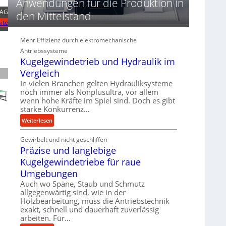
Anwendungen für die Produktion in
n
d
 AG
den Mittelstand
i
ite
e
P
Mehr Effizienz durch elektromechanische
e
Antriebssysteme
r
Kugelgewindetrieb und Hydraulik im
f
Vergleich
o
In vielen Branchen gelten Hydrauliksysteme
r
noch immer als Nonplusultra, vor allem
m
wenn hohe Kräfte im Spiel sind. Doch es gibt
a
starke Konkurrenz…
n
:
Weiterlesen
c
K
e
Gewirbelt und nicht geschliffen
u
b
Präzise und langlebige
g
e
e
Kugelgewindetriebe für raue
i
l
Umgebungen
m
g
Auch wo Späne, Staub und Schmutz
D
e
allgegenwärtig sind, wie in der
r
w
Holzbearbeitung, muss die Antriebstechnik
ü
i
exakt, schnell und dauerhaft zuverlässig
c
n
arbeiten. Für…
k
d