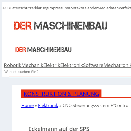
AGB
Datenschutzerklärung
Impressum
Kontakt
Kalender
Mediadaten
Perfek
Robotik
Mechanik
Elektrik
Elektronik
Software
Mechatroni
Search
KONSTRUKTION & PLANUNG
Home
»
Elektronik
»
CNC-Steuerungssystem E°Control
Eckelmann auf der SPS