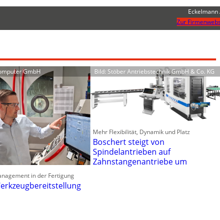
Eckelmann
Zur Firmenwebs
Computer GmbH
Bild: Stöber Antriebstechnik GmbH & Co. KG
Mehr Flexibilität, Dynamik und Platz
Boschert steigt von
Spindelantrieben auf
Zahnstangenantriebe um
anagement in der Fertigung
erkzeugbereitstellung