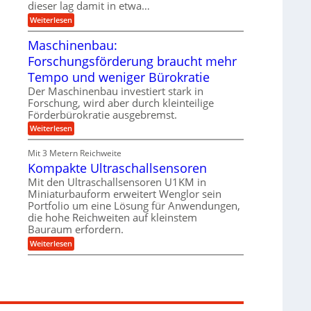
g
dieser lag damit in etwa…
e
e
i
:
Weiterlesen
n
e
T
B
s
r
Maschinenbau:
S
H
u
C
y
Forschungsförderung braucht mehr
m
L
b
p
w
Tempo und weniger Bürokratie
r
f
e
i
e
Der Maschinenbau investiert stark in
i
d
r
t
Forschung, wird aber durch kleinteilige
-
z
e
Förderbürokratie ausgebremst.
K
i
r
u
e
:
Weiterlesen
e
g
l
M
n
e
t
a
t
Mit 3 Metern Reichweite
l
U
s
w
l
m
Kompakte Ultraschallsensoren
c
i
a
s
h
c
Mit den Ultraschallsensoren U1KM in
g
a
i
k
e
Miniaturbauform erweitert Wenglor sein
t
n
e
r
z
Portfolio um eine Lösung für Anwendungen,
e
l
k
n
die hohe Reichweiten auf kleinstem
t
n
b
Bauraum erfordern.
a
a
:
p
Weiterlesen
u
K
p
:
o
ü
F
m
b
o
p
e
r
a
r
s
k
V
c
t
o