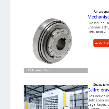
Für Lebensm
Mechanisch
Die neuen B
Enemac schü
mechanisch 
Weiterles
Bild: Enemac GmbH
Zusätzlich
Cellro ent
Das neue Sy
Betrieben ei
Lagerkapazi
können.