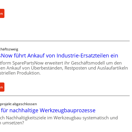
Ü
b
e
:
en
r
C
l
e
a
l
s
l
t
r
häftszweig
s
o
Now führt Ankauf von Industrie-Ersatzteilen ein
c
e
h
ttform SparePartsNow erweitert ihr Geschäftsmodell um den
n
len Ankauf von Überbeständen, Restposten und Auslaufartikeln
u
t
striellen Produktion.
t
w
z
i
f
:
en
c
ü
S
k
r
p
e
projekt abgeschlossen
i
a
l
für nachhaltige Werkzeugbauprozesse
n
r
t
ich Nachhaltigkeitsziele im Werkzeugbau systematisch und
d
e
X
ch umsetzen?
i
P
6
r
a
0