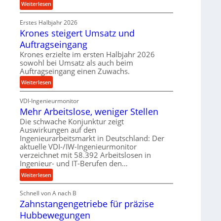
:
Weiterlesen
p
e
P
r
t
Erstes Halbjahr 2026
r
o
r
Krones steigert Umsatz und
ä
z
i
z
Auftragseingang
e
e
i
s
Krones erzielte im ersten Halbjahr 2026
b
s
sowohl bei Umsatz als auch beim
s
u
e
Auftragseingang einen Zuwachs.
n
u
:
Weiterlesen
d
n
K
H
d
VDI-Ingenieurmonitor
r
y
l
Mehr Arbeitslose, weniger Stellen
o
d
a
n
Die schwache Konjunktur zeigt
r
n
Auswirkungen auf den
e
a
g
Ingenieurarbeitsmarkt in Deutschland: Der
s
u
l
aktuelle VDI-/IW-Ingenieurmonitor
s
l
e
verzeichnet mit 58.392 Arbeitslosen in
t
i
Ingenieur- und IT-Berufen den…
b
e
k
i
:
Weiterlesen
i
i
g
M
g
m
e
Schnell von A nach B
e
e
V
K
Zahnstangengetriebe für präzise
h
r
e
u
r
t
Hubbewegungen
r
g