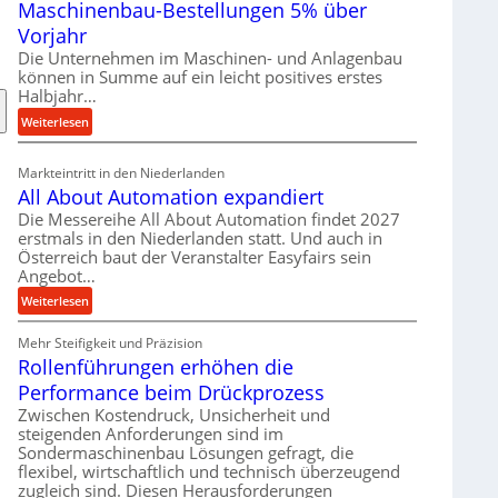
Maschinenbau-Bestellungen 5% über
t
e
Vorjahr
r
Die Unternehmen im Maschinen- und Anlagenbau
i
können in Summe auf ein leicht positives erstes
a
Halbjahr…
l
:
Weiterlesen
v
M
e
a
Markteintritt in den Niederlanden
r
s
All About Automation expandiert
s
c
Die Messereihe All About Automation findet 2027
o
h
erstmals in den Niederlanden statt. Und auch in
r
i
Österreich baut der Veranstalter Easyfairs sein
g
n
Angebot…
u
e
:
Weiterlesen
n
n
A
g
b
Mehr Steifigkeit und Präzision
l
e
a
Rollenführungen erhöhen die
l
n
u
A
t
Performance beim Drückprozess
-
b
s
Zwischen Kostendruck, Unsicherheit und
B
o
p
steigenden Anforderungen sind im
e
u
Sondermaschinenbau Lösungen gefragt, die
a
s
flexibel, wirtschaftlich und technisch überzeugend
t
n
t
zugleich sind. Diesen Herausforderungen
A
n