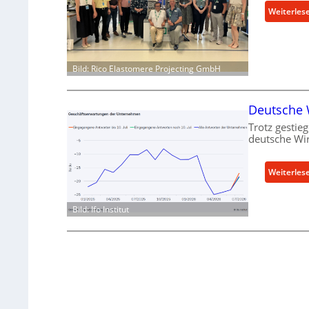
Weiterles
Bild: Rico Elastomere Projecting GmbH
Deutsche W
Trotz gestieg
deutsche Wir
Weiterles
Bild: Ifo Institut