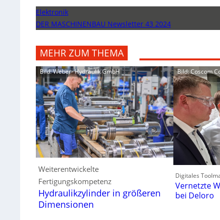
Elektronik
DER MASCHINENBAU Newsletter 43 2024
MEHR ZUM THEMA
Bild: Weber- Hydraulik GmbH
Bild: Coscom 
Weiterentwickelte
Digitales Toolm
Fertigungskompetenz
Vernetzte W
Hydraulikzylinder in größeren
bei Deloro
Dimensionen