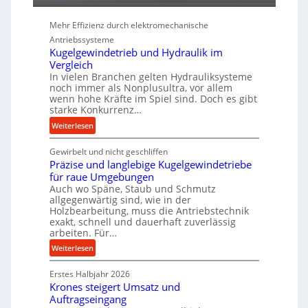
P
Mehr Effizienz durch elektromechanische
e
Antriebssysteme
r
Kugelgewindetrieb und Hydraulik im
f
Vergleich
o
In vielen Branchen gelten Hydrauliksysteme
r
noch immer als Nonplusultra, vor allem
m
wenn hohe Kräfte im Spiel sind. Doch es gibt
a
starke Konkurrenz…
n
:
Weiterlesen
c
K
e
Gewirbelt und nicht geschliffen
u
b
Präzise und langlebige Kugelgewindetriebe
g
e
für raue Umgebungen
e
i
Auch wo Späne, Staub und Schmutz
l
m
allgegenwärtig sind, wie in der
g
D
Holzbearbeitung, muss die Antriebstechnik
e
exakt, schnell und dauerhaft zuverlässig
r
w
arbeiten. Für…
ü
i
:
Weiterlesen
c
n
P
k
d
Erstes Halbjahr 2026
r
p
e
Krones steigert Umsatz und
ä
r
t
Auftragseingang
z
o
r