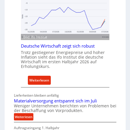
o
o
n
d
I
e
n
n
d
f
u
ü
Bild: Ifo Institut
s
r
t
Deutsche Wirtschaft zeigt sich robust
n
r
a
Trotz gestiegener Energiepreise und hoher
i
Inflation sieht das Ifo Institut die deutsche
c
Wirtschaft im ersten Halbjahr 2026 auf
e
h
Erholungskurs.
-
h
E
a
r
:
Weiterlesen
l
s
D
t
a
e
i
Lieferketten bleiben anfällig
t
u
Materialversorgung entspannt sich im Juli
g
z
t
Weniger Unternehmen berichten von Problemen bei
e
der Beschaffung von Vorprodukten.
t
s
W
e
c
:
Weiterlesen
e
M
i
h
r
Auftragseingang 1. Halbjahr
a
l
e