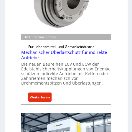
Bild: Enemac GmbH
Für Lebensmittel- und Getränkeindustrie
Mechanischer Überlastschutz für indirekte
Antriebe
Die neuen Baureihen ECV und ECW der
Edelstahlsicherheitskupplungen von Enemac
schützen indirekte Antriebe mit Ketten oder
Zahnriemen mechanisch vor
Drehmomentspitzen und Überlastungen.
:
Weiterlesen
M
e
c
h
a