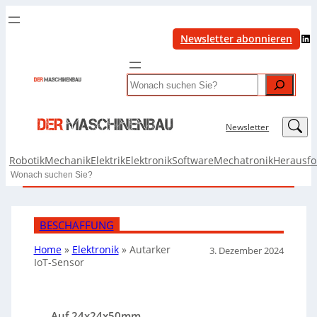
LinkedIn
Newsletter abonnieren
Search
LinkedIn
Newsletter
Robotik
Mechanik
Elektrik
Elektronik
Software
Mechatronik
Herausf
Search
BESCHAFFUNG
Home
»
Elektronik
»
Autarker
3. Dezember 2024
IoT-Sensor
Auf 24x24x50mm