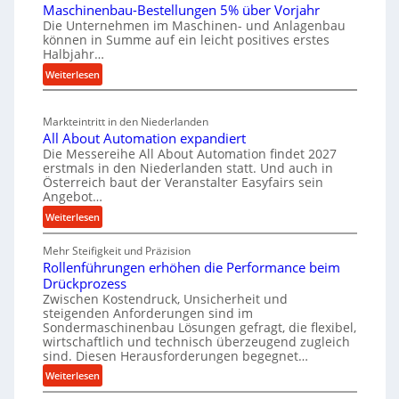
k
Maschinenbau-Bestellungen 5% über Vorjahr
t
e
W
z
Die Unternehmen im Maschinen- und Anlagenbau
e
n
i
können in Summe auf ein leicht positives erstes
e
r
e
r
Halbjahr…
u
i
i
t
:
Weiterlesen
g
a
n
s
M
l
b
a
c
v
a
Markteintritt in den Niederlanden
s
h
e
u
All About Automation expandiert
c
a
r
p
Die Messereihe All About Automation findet 2027
h
s
f
erstmals in den Niederlanden statt. Und auch in
r
i
o
Österreich baut der Veranstalter Easyfairs sein
t
o
n
Angebot…
r
z
z
e
g
:
Weiterlesen
e
n
e
u
A
i
b
s
n
Mehr Steifigkeit und Präzision
l
g
a
g
s
Rollenführungen erhöhen die Performance beim
l
t
u
e
Drückprozess
e
A
-
s
Zwischen Kostendruck, Unsicherheit und
n
b
B
steigenden Anforderungen sind im
i
t
o
Sondermaschinenbau Lösungen gefragt, die flexibel,
e
s
c
u
wirtschaftlich und technisch überzeugend zugleich
s
p
h
t
sind. Diesen Herausforderungen begegnet…
t
a
A
r
:
Weiterlesen
e
n
u
o
R
l
n