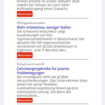
Krones erzielte im ersten Halbjahr 2026
i
z
i
sowohl bei Umsatz als auch beim
s
e
Auftragseingang einen Zuwachs.
e
e
s
b
:
Weiterlesen
u
s
u
K
n
n
VDI-Ingenieurmonitor
r
d
d
Mehr Arbeitslose, weniger Stellen
o
l
Die schwache Konjunktur zeigt
H
n
a
Auswirkungen auf den
y
e
n
Ingenieurarbeitsmarkt in Deutschland: Der
d
s
g
aktuelle VDI-/IW-Ingenieurmonitor
r
s
verzeichnet mit 58.392 Arbeitslosen in
l
a
t
Ingenieur- und IT-Berufen den…
e
u
e
:
b
Weiterlesen
l
i
M
i
i
g
Schnell von A nach B
e
g
k
e
Zahnstangengetriebe für präzise
h
e
i
r
Hubbewegungen
r
K
m
t
Die Intralogistik steht vor großen
A
u
Herausforderungen. Das Unternehmen Extor
V
U
r
g
bietet mit seiner flexiblen
e
m
b
e
Automatisierungslösung RoverLog eine
r
s
e
l
interessante Lösung. Die Basis der
g
a
Konstruktion…
i
g
l
t
t
e
:
Weiterlesen
e
z
Z
s
w