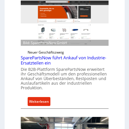
l
ü
l
r
r
i
o
n
e
d
n
i
t
r
Bild: SparePartsNow GmbH
w
e
i
Neuer Geschäftszweig
k
SparePartsNow führt Ankauf von Industrie-
c
t
Ersatzteilen ein
k
e
Die B2B-Plattform SparePartsNow erweitert
e
A
ihr Geschäftsmodell um den professionellen
l
Ankauf von Überbeständen, Restposten und
n
t
Auslaufartikeln aus der industriellen
t
Produktion.
X
r
6
i
0
:
Weiterlesen
e
-
S
b
P
p
e
l
a
a
r