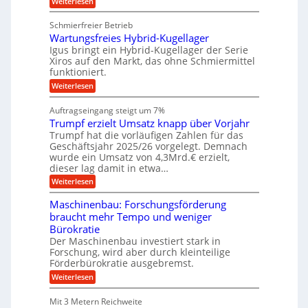
:
Weiterlesen
n
e
k
e
K
w
z
g
u
u
e
Schmierfreier Betrieb
e
n
e
g
g
u
d
Wartungsfreies Hybrid-Kugellager
e
n
u
g
M
l
Igus bringt ein Hybrid-Kugellager der Serie
n
k
a
s
Xiros auf den Markt, das ohne Schmiermittel
g
r
s
c
funktioniert.
e
e
c
h
n
i
h
:
Weiterlesen
i
s
i
W
e
l
n
a
n
Auftragseingang steigt um 7%
a
e
r
e
u
Trumpf erzielt Umsatz knapp über Vorjahr
n
t
n
f
b
u
Trumpf hat die vorläufigen Zahlen für das
f
a
n
ü
Geschäftsjahr 2025/26 vorgelegt. Demnach
u
g
h
wurde ein Umsatz von 4,3Mrd.€ erzielt,
s
r
dieser lag damit in etwa…
f
u
:
r
Weiterlesen
n
T
e
g
r
i
e
Maschinenbau: Forschungsförderung
u
e
n
braucht mehr Tempo und weniger
m
s
B
Bürokratie
p
H
S
f
y
Der Maschinenbau investiert stark in
C
e
b
L
Forschung, wird aber durch kleinteilige
r
r
w
Förderbürokratie ausgebremst.
z
i
e
:
Weiterlesen
i
d
i
M
e
-
t
a
l
K
e
Mit 3 Metern Reichweite
s
t
u