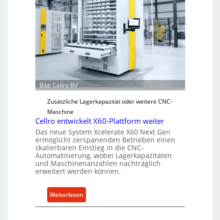
n
i
s
c
h
e
r
Ü
Bild: Cellro BV
b
e
Zusätzliche Lagerkapazität oder weitere CNC-
r
Maschine
l
Cellro entwickelt X60-Plattform weiter
a
Das neue System Xcelerate X60 Next Gen
s
ermöglicht zerspanenden Betrieben einen
skalierbaren Einstieg in die CNC-
t
Automatisierung, wobei Lagerkapazitäten
s
und Maschinenanzahlen nachträglich
c
erweitert werden können.
h
u
:
Weiterlesen
t
C
z
e
f