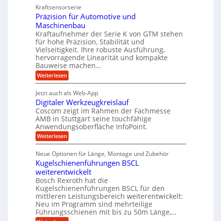
a
i
u
Kraftsensorserie
l
i
h
c
n
Präzision für Automotive und
o
n
n
h
d
s
Maschinenbau
s
d
t
A
Kraftaufnehmer der Serie K von GTM stehen
e
e
a
für hohe Präzision, Stabilität und
u
n
,
t
Vielseitigkeit. Ihre robuste Ausführung,
g
f
w
r
hervorragende Linearität und kompakte
e
t
e
i
Bauweise machen…
n
r
g
n
e
:
Weiterlesen
e
a
P
i
b
t
r
g
g
e
Jetzt auch als Web-App
r
ä
s
i
e
f
Digitaler Werkzeugkreislauf
z
e
e
i
Coscom zeigt im Rahmen der Fachmesse
r
ü
b
s
i
AMB in Stuttgart seine touchfähige
S
r
e
i
Anwendungsoberfläche InfoPoint.
n
f
t
r
o
ü
:
g
Weiterlesen
n
e
a
r
D
f
a
l
u
p
i
ü
Neue Optionen für Länge, Montage und Zubehör
n
r
g
l
e
r
ä
Kugelschienenführungen BSCL
i
g
A
e
U
z
t
weiterentwickelt
u
i
n
m
a
t
Bosch Rexroth hat die
s
l
o
g
Kugelschienenführungen BSCL für den
e
e
m
e
mittleren Leistungsbereich weiterentwickelt:
H
r
o
Neu im Programm sind mehrteilige
u
b
W
t
b
Führungsschienen mit bis zu 50m Länge,…
e
i
u
b
r
v