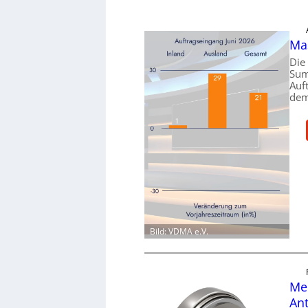
Ma
Die
Sum
Auf
dem
Bild: VDMA e.V.
Mec
Ant