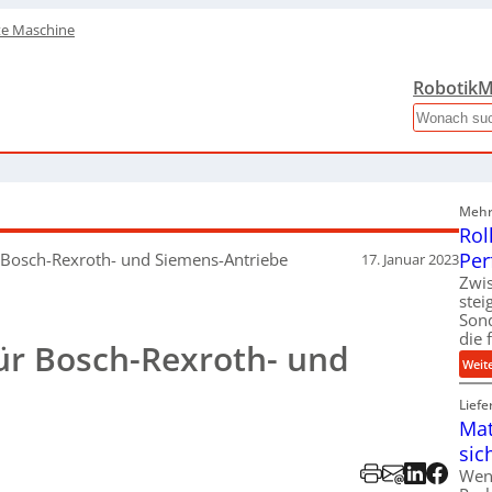
te Maschine
Robotik
M
Search
Mehr 
Rol
Per
 Bosch-Rexroth- und Siemens-Antriebe
17. Januar 2023
Zwis
ste
Son
die 
ür Bosch-Rexroth- und
Weit
Liefe
Mat
sic
Wen