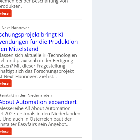
blemen bei der Beschaffung von
f
produkten.
ü
:
erlesen
h
M
r
a
I-Next-Hannover
u
t
schungsprojekt bringt KI-
n
e
endungen für die Produktion
g
r
e
den Mittelstand
i
n
lassen sich aktuelle KI-Technologien
a
e
ell und praxisnah in der Fertigung
l
r
etzen? Mit dieser Fragestellung
v
h
häftigt sich das Forschungsprojekt
e
I-Next-Hannover. Ziel ist…
ö
r
h
:
erlesen
s
e
F
o
n
eintritt in den Niederlanden
o
r
d
 About Automation expandiert
r
g
i
s
Messereihe All About Automation
u
e
et 2027 erstmals in den Niederlanden
c
n
P
t. Und auch in Österreich baut der
h
g
nstalter Easyfairs sein Angebot…
e
u
e
r
n
:
erlesen
n
f
g
A
t