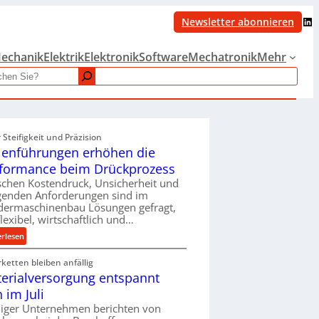
LinkedIn
Newsletter abonnieren
echanik
Elektrik
Elektronik
Software
Mechatronik
Mehr
Steifigkeit und Präzision
lenführungen erhöhen die
formance beim Drückprozess
chen Kostendruck, Unsicherheit und
igenden Anforderungen sind im
dermaschinenbau Lösungen gefragt,
flexibel, wirtschaftlich und…
:
erlesen
R
rketten bleiben anfällig
o
erialversorgung entspannt
l
l
h im Juli
e
iger Unternehmen berichten von
n