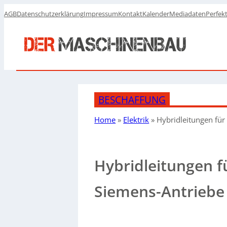
AGB
Datenschutzerklärung
Impressum
Kontakt
Kalender
Mediadaten
Perfek
BESCHAFFUNG
Home
»
Elektrik
»
Hybridleitungen für
Hybridleitungen f
Siemens-Antriebe