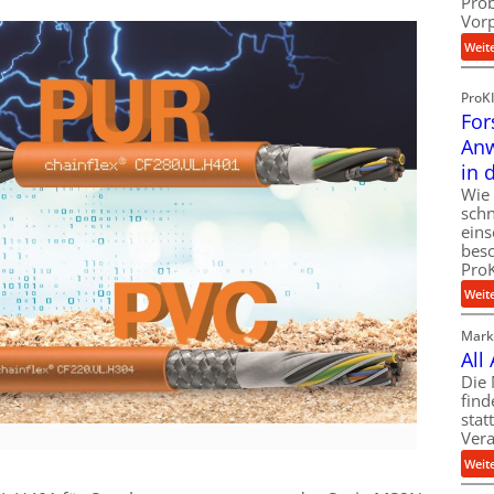
Pro
Vor
Weit
ProK
For
Anw
in 
Wie 
schn
eins
besc
ProK
Weit
Markt
All
Die 
find
stat
Vera
Weit