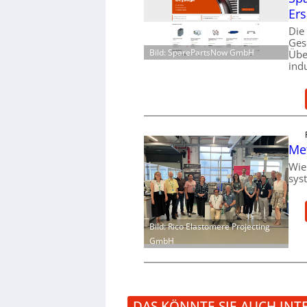
Ers
Die
Ges
Bild: SparePartsNow GmbH
Übe
ind
Me
Wie
sys
Bild: Rico Elastomere Projecting
GmbH
DAS KÖNNTE SIE AUCH INT