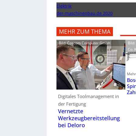
Elektrik
der-maschinenbau.de 2020
MEHR ZUM THEMA
Bild: Coscom Computer GmbH
Bild
Co. 
Mehr 
Bos
Spi
Zah
Digitales Toolmanagement in
der Fertigung
Vernetzte
Werkzeugbereitstellung
bei Deloro