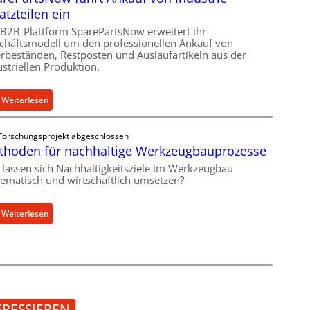
r
r
r
atzteilen ein
o
l
j
e
 B2B-Plattform SparePartsNow erweitert ihr
a
a
chäftsmodell um den professionellen Ankauf von
n
s
h
rbeständen, Restposten und Auslaufartikeln aus der
t
t
r
ustriellen Produktion.
w
s
i
c
:
Weiterlesen
c
h
S
k
u
p
e
t
Forschungsprojekt abgeschlossen
a
l
z
thoden für nachhaltige Werkzeugbauprozesse
r
t
f
 lassen sich Nachhaltigkeitsziele im Werkzeugbau
e
X
ü
tematisch und wirtschaftlich umsetzen?
P
6
r
a
0
i
:
Weiterlesen
r
-
n
M
t
P
d
e
s
l
i
t
N
a
r
h
o
t
e
o
w
t
k
d
f
f
ERESSIEREN
t