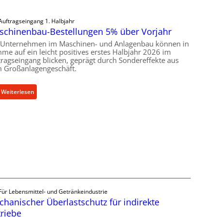
Auftragseingang 1. Halbjahr
schinenbau-Bestellungen 5% über Vorjahr
 Unternehmen im Maschinen- und Anlagenbau können in
me auf ein leicht positives erstes Halbjahr 2026 im
tragseingang blicken, geprägt durch Sondereffekte aus
 Großanlagengeschäft.
:
Weiterlesen
M
a
s
c
h
i
n
e
n
Für Lebensmittel- und Getränkeindustrie
b
hanischer Überlastschutz für indirekte
a
riebe
u