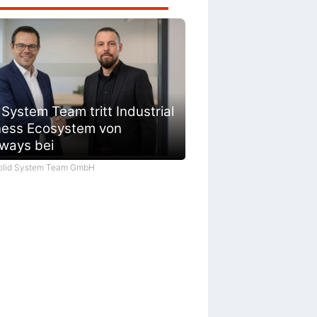
 System Team tritt Industrial
ness Ecosystem von
ways bei
Solid System Team GmbH