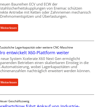
-
 neuen Baureihen ECV und ECW der
lstahlsicherheitskupplungen von Enemac schützen
B
irekte Antriebe mit Ketten oder Zahnriemen mechanisch
e
 Drehmomentspitzen und Überlastungen.
s
t
:
Weiterlesen
e
M
l
e
l
c
u
Zusätzliche Lagerkapazität oder weitere CNC-Maschine
h
n
lro entwickelt X60-Plattform weiter
a
g
n
 neue System Xcelerate X60 Next Gen ermöglicht
e
spanenden Betrieben einen skalierbaren Einstieg in die
i
n
-Automatisierung, wobei Lagerkapazitäten und
s
5
chinenanzahlen nachträglich erweitert werden können.
c
%
h
ü
:
Weiterlesen
e
b
C
r
e
e
Ü
r
l
b
V
Neuer Geschäftszweig
l
e
o
rePartsNow führt Ankauf von Industrie-