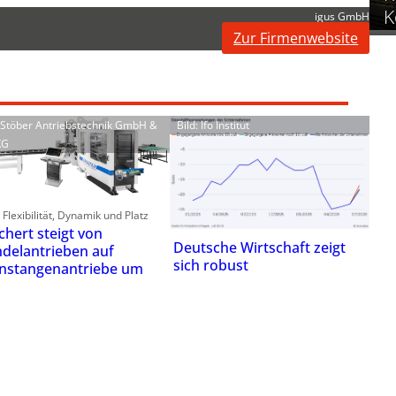
K
igus GmbH
Zur Firmenwebsite
: Stöber Antriebstechnik GmbH &
Bild: Ifo Institut
KG
Flexibilität, Dynamik und Platz
chert steigt von
Deutsche Wirtschaft zeigt
ndelantrieben auf
sich robust
nstangenantriebe um