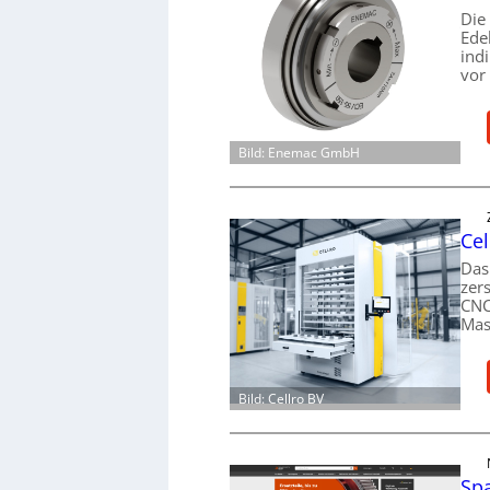
Die
Ede
ind
vor
Bild: Enemac GmbH
Cel
Das
zer
CNC
Mas
Bild: Cellro BV
Spa