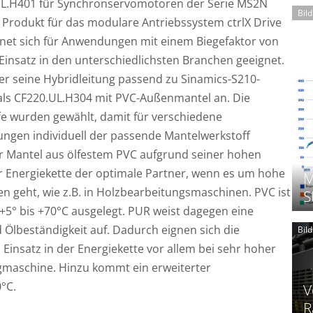
UL.H401 für Synchronservomotoren der Serie MS2N
Bil
n Produkt für das modulare Antriebssystem ctrlX Drive
gnet sich für Anwendungen mit einem Biegefaktor von
n Einsatz in den unterschiedlichsten Branchen geeignet.
ler seine Hybridleitung passend zu Sinamics-S210-
 als CF220.UL.H304 mit PVC-Außenmantel an. Die
fe wurden gewählt, damit für verschiedene
gen individuell der passende Mantelwerkstoff
er Mantel aus ölfestem PVC aufgrund seiner hohen
der Energiekette der optimale Partner, wenn es um hohe
M
en geht, wie z.B. in Holzbearbeitungsmaschinen. PVC ist
S
° bis +70°C ausgelegt. PUR weist dagegen eine
Ölbeständigkeit auf. Dadurch eignen sich die
Bil
Einsatz in der Energiekette vor allem bei sehr hoher
ugmaschine. Hinzu kommt ein erweiterter
°C.
V
R