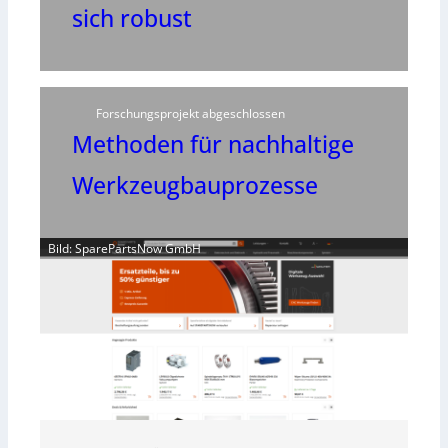
sich robust
Forschungsprojekt abgeschlossen
Methoden für nachhaltige
Werkzeugbauprozesse
Bild: SparePartsNow GmbH