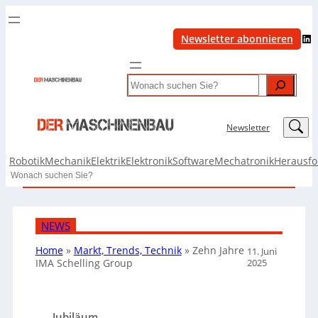
LinkedIn
Newsletter abonnieren
Search
LinkedIn
Newsletter
Robotik
Mechanik
Elektrik
Elektronik
Software
Mechatronik
Herausf
Search
NEWS
Home
»
Markt, Trends, Technik
»
Zehn Jahre
11. Juni
2025
IMA Schelling Group
Jubiläum