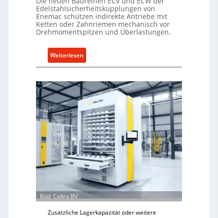
Die neuen Baureihen ECV und ECW der
Edelstahlsicherheitskupplungen von
Enemac schützen indirekte Antriebe mit
Ketten oder Zahnriemen mechanisch vor
Drehmomentspitzen und Überlastungen.
:
Weiterlesen
M
e
c
h
a
n
i
s
c
h
e
r
Ü
Bild: Cellro BV
b
e
Zusätzliche Lagerkapazität oder weitere