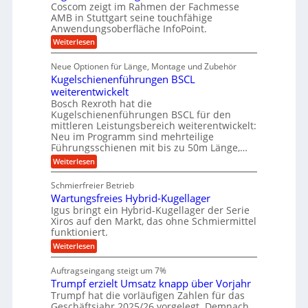
e
e
i
Coscom zeigt im Rahmen der Fachmesse
r
ü
b
s
i
AMB in Stuttgart seine touchfähige
S
r
e
i
Anwendungsoberfläche InfoPoint.
n
f
t
r
o
ü
:
g
Weiterlesen
n
e
a
r
D
f
a
l
u
p
i
ü
Neue Optionen für Länge, Montage und Zubehör
n
r
g
l
e
r
ä
Kugelschienenführungen BSCL
i
g
A
e
U
z
t
weiterentwickelt
u
i
n
m
a
t
Bosch Rexroth hat die
s
l
o
g
Kugelschienenführungen BSCL für den
e
e
m
e
mittleren Leistungsbereich weiterentwickelt:
H
r
o
Neu im Programm sind mehrteilige
u
b
W
t
b
Führungsschienen mit bis zu 50m Länge,…
e
i
u
b
r
v
:
Weiterlesen
n
e
k
e
K
w
z
g
u
u
e
Schmierfreier Betrieb
e
n
e
g
g
u
d
Wartungsfreies Hybrid-Kugellager
e
n
u
g
M
l
Igus bringt ein Hybrid-Kugellager der Serie
n
k
a
s
Xiros auf den Markt, das ohne Schmiermittel
g
r
s
c
funktioniert.
e
e
c
h
n
i
h
:
Weiterlesen
i
s
i
W
e
l
n
a
n
Auftragseingang steigt um 7%
a
e
r
e
u
Trumpf erzielt Umsatz knapp über Vorjahr
n
t
n
f
b
u
Trumpf hat die vorläufigen Zahlen für das
f
a
n
ü
Geschäftsjahr 2025/26 vorgelegt. Demnach