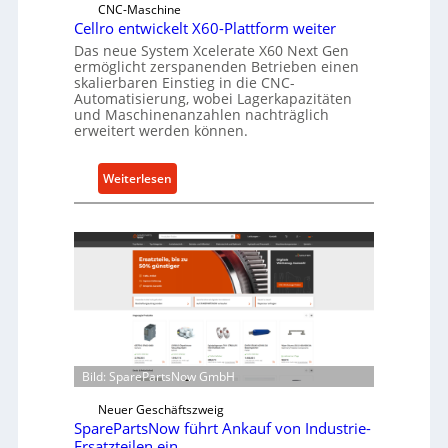
r
CNC-Maschine
l
Cellro entwickelt X60-Plattform weiter
a
Das neue System Xcelerate X60 Next Gen
s
ermöglicht zerspanenden Betrieben einen
skalierbaren Einstieg in die CNC-
t
Automatisierung, wobei Lagerkapazitäten
s
und Maschinenanzahlen nachträglich
c
erweitert werden können.
h
u
:
Weiterlesen
t
C
z
e
f
l
ü
l
r
r
i
o
n
e
d
n
i
t
Bild: SparePartsNow GmbH
r
w
e
i
Neuer Geschäftszweig
k
SparePartsNow führt Ankauf von Industrie-
c
t
Ersatzteilen ein