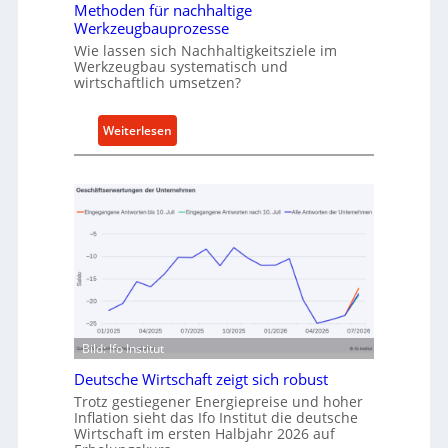
Methoden für nachhaltige
r
h
Werkzeugbauprozesse
r
Wie lassen sich Nachhaltigkeitsziele im
t
Werkzeugbau systematisch und
wirtschaftlich umsetzen?
A
n
k
:
Weiterlesen
a
M
u
e
f
t
v
h
o
o
n
d
I
e
n
n
d
f
u
ü
Bild: Ifo Institut
s
r
t
Deutsche Wirtschaft zeigt sich robust
n
r
Trotz gestiegener Energiepreise und hoher
a
Inflation sieht das Ifo Institut die deutsche
i
c
Wirtschaft im ersten Halbjahr 2026 auf
e
h