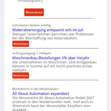
Erholungskurs.
-
h
E
a
:
Weiterlesen
r
l
D
s
t
e
a
i
Lieferketten bleiben anfällig
u
t
Materialversorgung entspannt sich im Juli
g
t
Weniger Unternehmen berichten von Problemen
z
e
bei der Beschaffung von Vorprodukten.
s
t
W
c
:
Weiterlesen
e
e
M
h
i
r
Auftragseingang 1. Halbjahr
a
e
l
k
Maschinenbau-Bestellungen 5% über Vorjahr
t
W
e
z
Die Unternehmen im Maschinen- und Anlagenbau
e
i
n
können in Summe auf ein leicht positives erstes
e
r
r
Halbjahr…
e
i
u
t
:
Weiterlesen
i
a
g
s
M
n
l
b
a
c
v
a
Markteintritt in den Niederlanden
s
h
e
u
All About Automation expandiert
c
a
r
Die Messereihe All About Automation findet 2027
p
h
s
f
erstmals in den Niederlanden statt. Und auch in
r
i
o
Österreich baut der Veranstalter Easyfairs sein
t
o
n
Angebot…
r
z