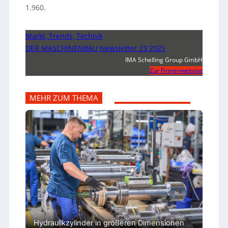
1.960.
Markt, Trends, Technik
DER MASCHINENBAU Newsletter 23 2025
IMA Schelling Group GmbH
Zur Firmenwebsite
MEHR ZUM THEMA
Hydraulikzylinder in größeren Dimensionen