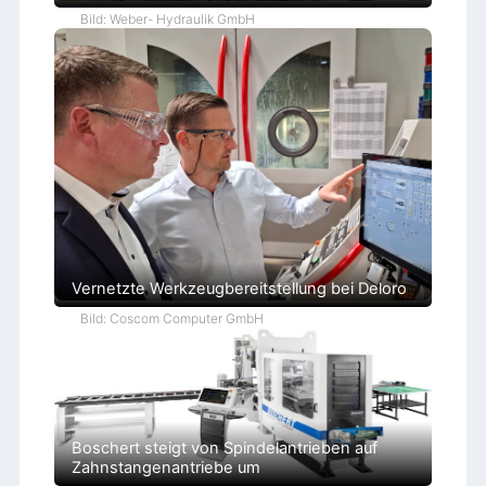
Bild: Weber- Hydraulik GmbH
Vernetzte Werkzeugbereitstellung bei Deloro
Bild: Coscom Computer GmbH
Boschert steigt von Spindelantrieben auf
Zahnstangenantriebe um