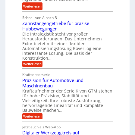
e
u
e
:
b
Weiterlesen
l
i
M
i
i
g
Schnell von A nach B
e
g
k
e
Zahnstangengetriebe für präzise
h
e
i
r
Hubbewegungen
r
K
m
t
Die Intralogistik steht vor großen
A
u
Herausforderungen. Das Unternehmen
V
U
r
g
Extor bietet mit seiner flexiblen
e
m
b
e
Automatisierungslösung RoverLog eine
r
s
e
l
interessante Lösung. Die Basis der
g
a
Konstruktion…
i
g
l
t
t
e
:
Weiterlesen
e
z
Z
s
w
a
i
u
Kraftsensorserie
l
i
h
c
n
Präzision für Automotive und
o
n
n
h
d
s
Maschinenbau
s
d
t
A
Kraftaufnehmer der Serie K von GTM stehen
e
e
a
für hohe Präzision, Stabilität und
u
n
,
t
Vielseitigkeit. Ihre robuste Ausführung,
g
f
w
r
hervorragende Linearität und kompakte
e
t
e
i
Bauweise machen…
n
r
g
n
e
:
Weiterlesen
e
a
P
i
b
t
r
g
g
e
Jetzt auch als Web-App
r
ä
s
i
e
f
Digitaler Werkzeugkreislauf
z