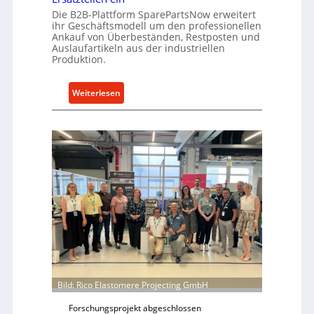
k
e
Die B2B-Plattform SparePartsNow erweitert
e
ihr Geschäftsmodell um den professionellen
A
l
Ankauf von Überbeständen, Restposten und
n
t
Auslaufartikeln aus der industriellen
t
Produktion.
X
r
6
i
0
:
Weiterlesen
e
-
S
b
P
p
e
l
a
a
r
t
e
t
P
f
a
o
r
r
t
m
s
w
N
e
o
i
w
Bild: Rico Elastomere Projecting GmbH
t
f
Forschungsprojekt abgeschlossen
e
ü