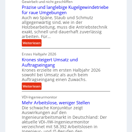
Gewirbelt und nicht geschliffen
u
b
Präzise und langlebige Kugelgewindetriebe
g
e
für raue Umgebungen
e
i
Auch wo Späne, Staub und Schmutz
l
allgegenwärtig sind, wie in der
m
g
Holzbearbeitung, muss die Antriebstechnik
D
e
exakt, schnell und dauerhaft zuverlässig
r
w
arbeiten. Für…
ü
i
:
Weiterlesen
c
n
P
k
d
Erstes Halbjahr 2026
r
p
e
Krones steigert Umsatz und
ä
r
t
Auftragseingang
z
o
r
Krones erzielte im ersten Halbjahr 2026
i
z
i
sowohl bei Umsatz als auch beim
s
e
Auftragseingang einen Zuwachs.
e
e
s
b
:
Weiterlesen
u
s
u
K
n
n
VDI-Ingenieurmonitor
r
d
d
Mehr Arbeitslose, weniger Stellen
o
l
Die schwache Konjunktur zeigt
H
n
a
Auswirkungen auf den
y
e
n
Ingenieurarbeitsmarkt in Deutschland: Der
d
s
g
aktuelle VDI-/IW-Ingenieurmonitor
r
s
verzeichnet mit 58.392 Arbeitslosen in
l
a
t
Ingenieur- und IT-Berufen den…