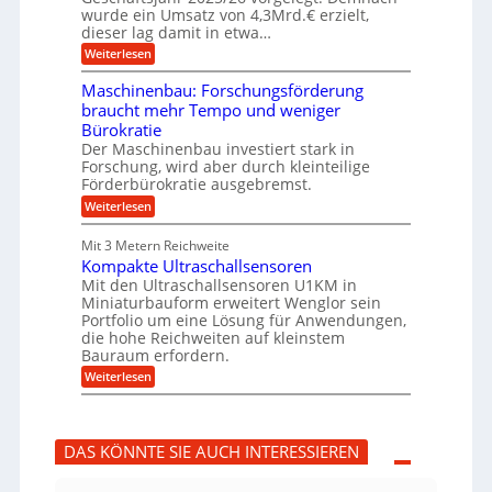
u
g
h
wurde ein Umsatz von 4,3Mrd.€ erzielt,
s
r
dieser lag damit in etwa…
f
u
:
r
Weiterlesen
n
T
e
g
r
i
e
Maschinenbau: Forschungsförderung
u
e
n
braucht mehr Tempo und weniger
m
s
B
Bürokratie
p
H
S
f
y
Der Maschinenbau investiert stark in
C
e
b
L
Forschung, wird aber durch kleinteilige
r
r
w
Förderbürokratie ausgebremst.
z
i
e
:
Weiterlesen
i
d
i
M
e
-
t
a
l
K
e
Mit 3 Metern Reichweite
s
t
u
r
Kompakte Ultraschallsensoren
c
U
g
e
h
Mit den Ultraschallsensoren U1KM in
m
e
n
i
s
l
Miniaturbauform erweitert Wenglor sein
t
n
a
l
Portfolio um eine Lösung für Anwendungen,
w
e
t
a
i
die hohe Reichweiten auf kleinstem
n
z
g
c
Bauraum erfordern.
b
k
e
k
a
:
n
r
Weiterlesen
e
u
K
a
l
:
o
p
t
F
m
p
o
p
ü
DAS KÖNNTE SIE AUCH INTERESSIEREN
r
a
b
s
k
e
c
t
r