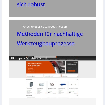
sich robust
Forschungsprojekt abgeschlossen
Methoden für nachhaltige
Werkzeugbauprozesse
Bild: SparePartsNow GmbH