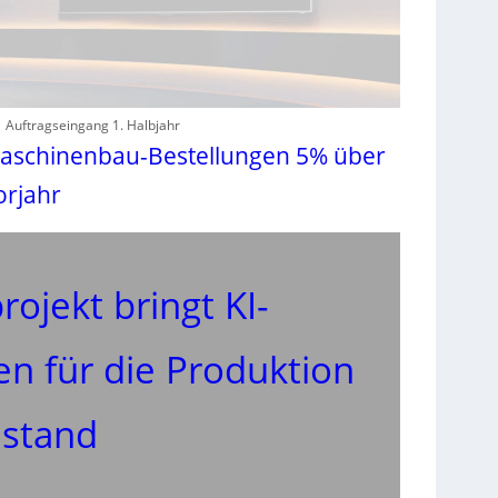
Auftragseingang 1. Halbjahr
aschinenbau-Bestellungen 5% über
orjahr
ojekt bringt KI-
 für die Produktion
lstand