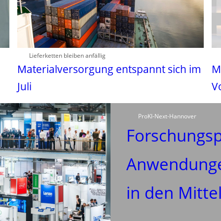
Lieferketten bleiben anfällig
Materialversorgung entspannt sich im
M
Juli
V
ProKI-Next-Hannover
Forschungspr
Anwendungen
in den Mitte