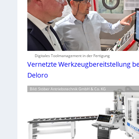
Digitales Toolmanagement in der Fertigung
Vernetzte Werkzeugbereitstellung be
Deloro
Bild: Stöber Antriebstechnik GmbH & Co. KG