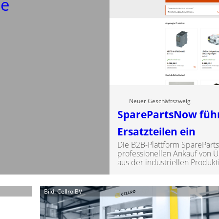
se
Neuer Geschäftszweig
SparePartsNow führ
Ersatzteilen ein
Die B2B-Plattform SparePart
professionellen Ankauf von 
aus der industriellen Produkt
Bild: Cellro BV