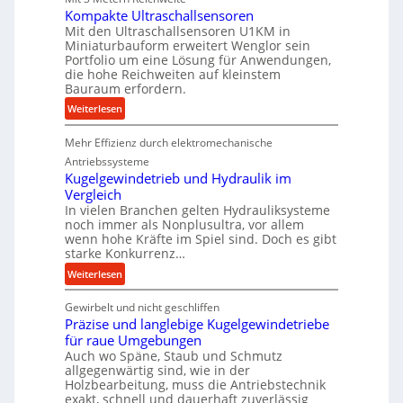
e
Kompakte Ultraschallsensoren
P
Mit den Ultraschallsensoren U1KM in
r
Miniaturbauform erweitert Wenglor sein
Portfolio um eine Lösung für Anwendungen,
o
die hohe Reichweiten auf kleinstem
d
Bauraum erfordern.
u
:
Weiterlesen
k
K
t
Mehr Effizienz durch elektromechanische
o
i
m
Antriebssysteme
o
p
Kugelgewindetrieb und Hydraulik im
n
Vergleich
a
i
In vielen Branchen gelten Hydrauliksysteme
k
n
noch immer als Nonplusultra, vor allem
t
d
wenn hohe Kräfte im Spiel sind. Doch es gibt
e
e
starke Konkurrenz…
U
n
:
Weiterlesen
l
M
K
t
i
Gewirbelt und nicht geschliffen
u
r
t
Präzise und langlebige Kugelgewindetriebe
g
a
t
für raue Umgebungen
e
s
e
Auch wo Späne, Staub und Schmutz
l
c
l
allgegenwärtig sind, wie in der
g
h
Holzbearbeitung, muss die Antriebstechnik
s
e
exakt, schnell und dauerhaft zuverlässig
a
t