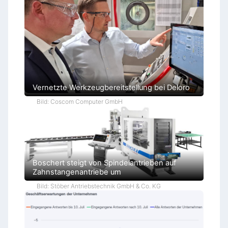
Vernetzte Werkzeugbereitstellung bei Deloro
Bild: Coscom Computer GmbH
Boschert steigt von Spindelantrieben auf
Zahnstangenantriebe um
Bild: Stöber Antriebstechnik GmbH & Co. KG