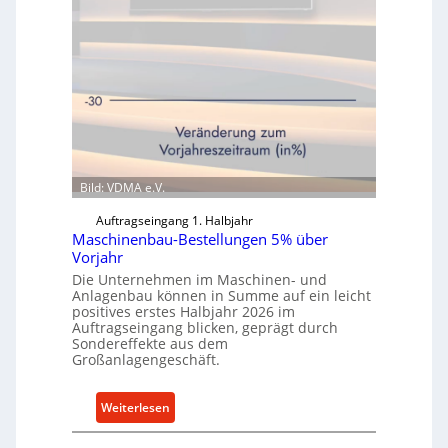
Bild: VDMA e.V.
Auftragseingang 1. Halbjahr
Maschinenbau-Bestellungen 5% über
Vorjahr
Die Unternehmen im Maschinen- und
Anlagenbau können in Summe auf ein leicht
positives erstes Halbjahr 2026 im
Auftragseingang blicken, geprägt durch
Sondereffekte aus dem
Großanlagengeschäft.
:
Weiterlesen
M