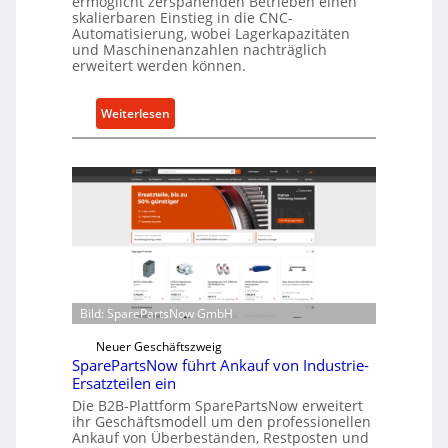
ermöglicht zerspanenden Betrieben einen
skalierbaren Einstieg in die CNC-
t
Automatisierung, wobei Lagerkapazitäten
s
und Maschinenanzahlen nachträglich
c
erweitert werden können.
h
u
:
Weiterlesen
t
C
z
e
f
l
ü
l
r
r
i
o
n
e
d
n
i
t
r
Bild: SparePartsNow GmbH
w
e
i
Neuer Geschäftszweig
k
SparePartsNow führt Ankauf von Industrie-
c
t
Ersatzteilen ein
k
e
Die B2B-Plattform SparePartsNow erweitert
e
A
ihr Geschäftsmodell um den professionellen
l
Ankauf von Überbeständen, Restposten und
n