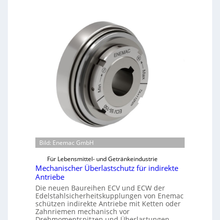
a
s
c
h
i
n
e
n
b
a
u
-
B
e
Bild: Enemac GmbH
s
t
Für Lebensmittel- und Getränkeindustrie
e
Mechanischer Überlastschutz für indirekte
l
Antriebe
l
Die neuen Baureihen ECV und ECW der
Edelstahlsicherheitskupplungen von Enemac
u
schützen indirekte Antriebe mit Ketten oder
n
Zahnriemen mechanisch vor
g
Drehmomentspitzen und Überlastungen.