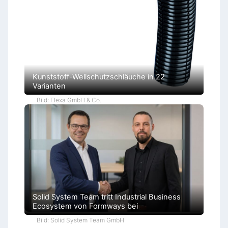
B
ü
r
o
k
r
a
t
i
e
Kunststoff-Wellschutzschläuche in 22
Varianten
Bild: Flexa GmbH & Co.
Solid System Team tritt Industrial Business
Ecosystem von Formways bei
Bild: Solid System Team GmbH