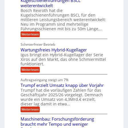
Kugelschienenführungen BSCL
i
A
a
g
U
z
t
weiterentwickelt
u
s
i
a
m
t
c
Bosch Rexroth hat die
s
l
o
h
g
Kugelschienenführungen BSCL für den
e
e
m
i
mittleren Leistungsbereich weiterentwickelt:
e
H
r
o
n
Neu im Programm sind mehrteilige
u
W
b
t
e
b
Führungsschienen mit bis zu 50m Länge,…
e
i
n
u
b
r
v
:
Weiterlesen
e
n
k
e
K
w
z
u
g
u
e
Schmierfreier Betrieb
e
n
g
e
g
u
d
Wartungsfreies Hybrid-Kugellager
e
u
n
g
M
l
Igus bringt ein Hybrid-Kugellager der Serie
n
k
a
s
Xiros auf den Markt, das ohne Schmiermittel
g
r
s
c
funktioniert.
e
e
c
h
n
i
h
:
Weiterlesen
i
s
i
W
e
l
n
a
n
Auftragseingang steigt um 7%
a
e
r
e
u
Trumpf erzielt Umsatz knapp über Vorjahr
n
t
n
f
b
u
Trumpf hat die vorläufigen Zahlen für das
f
a
n
ü
Geschäftsjahr 2025/26 vorgelegt. Demnach
u
g
h
wurde ein Umsatz von 4,3Mrd.€ erzielt,
s
r
dieser lag damit in etwa…
f
u
:
r
Weiterlesen
n
T
e
g
r
i
e
Maschinenbau: Forschungsförderung
u
e
n
braucht mehr Tempo und weniger
m
s
B