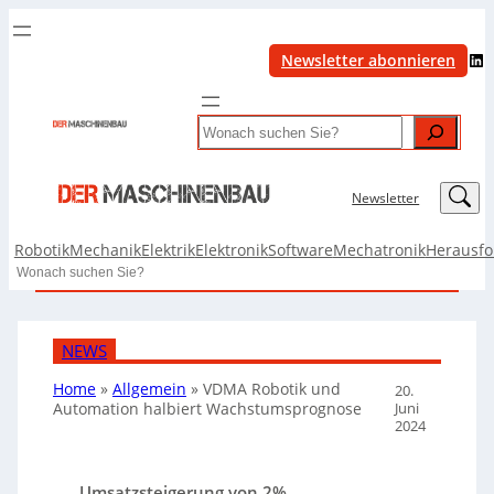
LinkedIn
Newsletter abonnieren
Search
LinkedIn
Newsletter
Robotik
Mechanik
Elektrik
Elektronik
Software
Mechatronik
Herausf
Search
NEWS
Home
»
Allgemein
»
VDMA Robotik und
20.
Juni
Automation halbiert Wachstumsprognose
2024
Umsatzsteigerung von 2%