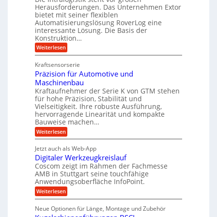
u
e
Herausforderungen. Das Unternehmen Extor
V
U
n
g
bietet mit seiner flexiblen
a
e
m
e
Automatisierungslösung RoverLog eine
u
r
s
interessante Lösung. Die Basis der
l
c
g
a
h
Konstruktion…
g
i
l
t
:
Weiterlesen
e
n
e
Z
z
Z
w
a
i
u
e
Kraftsensorserie
i
h
i
c
n
Präzision für Automotive und
n
n
t
s
h
Maschinenbau
d
e
d
t
Kraftaufnehmer der Serie K von GTM stehen
n
A
e
a
v
für hohe Präzision, Stabilität und
u
n
t
o
Vielseitigkeit. Ihre robuste Ausführung,
g
f
n
r
hervorragende Linearität und kompakte
e
K
t
Bauweise machen…
i
n
I
r
g
e
:
Weiterlesen
w
e
a
P
i
b
t
r
c
g
Jetzt auch als Web-App
r
e
ä
h
i
s
Digitaler Werkzeugkreislauf
z
f
t
e
e
i
Coscom zeigt im Rahmen der Fachmesse
i
ü
b
s
g
AMB in Stuttgart seine touchfähige
i
e
r
i
e
Anwendungsoberfläche InfoPoint.
f
n
o
r
r
ü
:
Weiterlesen
n
g
a
a
r
D
f
l
a
p
i
u
ü
s
Neue Optionen für Länge, Montage und Zubehör
r
n
g
r
M
e
ä