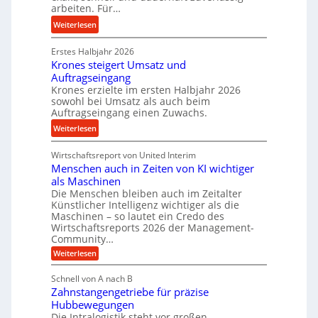
w
arbeiten. Für…
l
a
i
l
:
Weiterlesen
n
n
s
P
d
d
e
Erstes Halbjahr 2026
r
e
Krones steigert Umsatz und
n
ä
t
Auftragseingang
s
z
r
Krones erzielte im ersten Halbjahr 2026
o
i
i
sowohl bei Umsatz als auch beim
r
s
Auftragseingang einen Zuwachs.
e
e
e
b
:
Weiterlesen
n
u
u
K
n
n
Wirtschaftsreport von United Interim
r
d
d
Menschen auch in Zeiten von KI wichtiger
o
l
als Maschinen
H
n
a
Die Menschen bleiben auch im Zeitalter
y
e
n
Künstlicher Intelligenz wichtiger als die
d
s
g
Maschinen – so lautet ein Credo des
r
s
l
Wirtschaftsreports 2026 der Management-
a
t
Community…
e
u
e
:
Weiterlesen
b
l
M
i
i
e
i
g
Schnell von A nach B
g
n
k
e
Zahnstangengetriebe für präzise
s
e
i
c
r
Hubbewegungen
K
h
Die Intralogistik steht vor großen
m
t