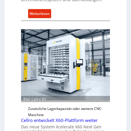
e
n
:
Weiterlesen
5
M
%
e
ü
c
b
h
e
a
r
n
V
i
o
s
r
c
j
h
a
e
h
r
r
Ü
Bild: Cellro BV
b
e
Zusätzliche Lagerkapazität oder weitere CNC-
r
Maschine
l
Cellro entwickelt X60-Plattform weiter
a
Das neue System Xcelerate X60 Next Gen
s