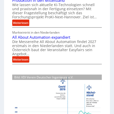
Produktion in den Mittelstand
r
u
s
Wie lassen sich aktuelle KI-Technologien schnell
t
i
n
a
und praxisnah in der Fertigung einsetzen? Mit
i
a
g
dieser Fragestellung beschäftigt sich das
t
g
l
e
Forschungsprojekt ProKI-Next-Hannover. Ziel ist…
z
v
e
n
:
Weiterlesen
t
e
e
W
F
e
r
r
e
Markteintritt in den Niederlanden
o
i
s
h
All About Automation expandiert
r
r
o
l
ö
Die Messereihe All About Automation findet 2027
s
k
r
erstmals in den Niederlanden statt. Und auch in
h
e
c
z
Österreich baut der Veranstalter Easyfairs sein
g
e
n
h
e
Angebot…
u
n
e
u
u
:
n
Weiterlesen
d
n
i
g
A
g
i
g
n
l
e
b
e
s
l
n
P
a
p
Bild: VDI Verein Deutscher Ingenieure e.V.
A
t
e
u
r
b
s
r
p
o
o
p
f
j
r
u
a
o
e
o
t
n
r
k
z
A
n
m
t
e
u
t
a
b
s
t
s
n