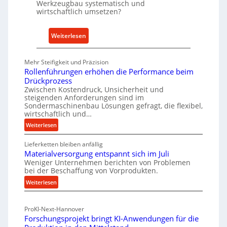
Werkzeugbau systematisch und
A
wirtschaftlich umsetzen?
n
k
:
Weiterlesen
a
M
u
e
Mehr Steifigkeit und Präzision
f
t
Rollenführungen erhöhen die Performance beim
v
h
Drückprozess
o
o
Zwischen Kostendruck, Unsicherheit und
n
steigenden Anforderungen sind im
d
Sondermaschinenbau Lösungen gefragt, die flexibel,
I
e
wirtschaftlich und…
n
n
:
Weiterlesen
d
f
R
u
ü
Lieferketten bleiben anfällig
o
s
r
Materialversorgung entspannt sich im Juli
l
t
Weniger Unternehmen berichten von Problemen
n
l
r
bei der Beschaffung von Vorprodukten.
e
a
i
:
Weiterlesen
n
c
e
M
f
h
-
a
ü
h
ProKI-Next-Hannover
t
h
E
a
Forschungsprojekt bringt KI-Anwendungen für die
e
r
r
l