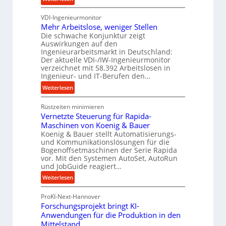
a
K
h
VDI-Ingenieurmonitor
r
r
Mehr Arbeitslose, weniger Stellen
o
Die schwache Konjunktur zeigt
n
Auswirkungen auf den
e
Ingenieurarbeitsmarkt in Deutschland:
s
Der aktuelle VDI-/IW-Ingenieurmonitor
s
verzeichnet mit 58.392 Arbeitslosen in
t
Ingenieur- und IT-Berufen den…
e
:
Weiterlesen
i
M
g
Rüstzeiten minimieren
e
e
Vernetzte Steuerung für Rapida-
h
r
Maschinen von Koenig & Bauer
r
t
Koenig & Bauer stellt Automatisierungs-
A
und Kommunikationslösungen für die
U
r
Bogenoffsetmaschinen der Serie Rapida
m
b
vor. Mit den Systemen AutoSet, AutoRun
s
e
und JobGuide reagiert…
a
i
:
Weiterlesen
t
t
V
z
s
ProKI-Next-Hannover
e
u
l
Forschungsprojekt bringt KI-
r
n
o
Anwendungen für die Produktion in den
n
d
s
Mittelstand
e