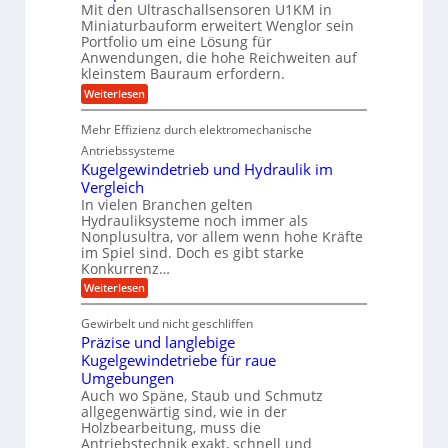
i
l
h
Mit den Ultraschallsensoren U1KM in
t
m
l
e
i
w
s
Miniaturbauform erweitert Wenglor sein
a
n
i
a
P
Portfolio um eine Lösung für
g
e
c
t
Anwendungen, die hohe Reichweiten auf
r
e
n
k
z
kleinstem Bauraum erfordern.
r
b
o
e
k
a
l
:
n
Weiterlesen
d
u
t
K
a
u
:
o
p
Mehr Effizienz durch elektromechanische
F
k
m
p
o
p
ü
Antriebssysteme
t
r
a
b
Kugelgewindetrieb und Hydraulik im
i
s
k
e
Vergleich
c
t
r
o
In vielen Branchen gelten
h
e
V
n
u
Hydrauliksysteme noch immer als
U
o
i
n
l
r
Nonplusultra, vor allem wenn hohe Kräfte
g
t
j
n
im Spiel sind. Doch es gibt starke
s
r
a
Konkurrenz…
d
f
a
h
e
:
ö
Weiterlesen
s
r
K
r
c
n
u
d
h
Gewirbelt und nicht geschliffen
M
g
e
a
Präzise und langlebige
e
r
i
l
l
u
l
Kugelgewindetriebe für raue
t
g
n
s
Umgebungen
t
e
g
e
Auch wo Späne, Staub und Schmutz
w
b
e
n
allgegenwärtig sind, wie in der
i
r
s
l
Holzbearbeitung, muss die
n
a
o
s
d
u
Antriebstechnik exakt, schnell und
r