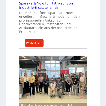
SparePartsNow führt Ankauf von
Industrie-Ersatzteilen ein
Die B2B-Plattform SparePartsNow
erweitert ihr Geschäftsmodell um den
professionellen Ankauf von
Überbeständen, Restposten und
Auslaufartikeln aus der industriellen
Produktion.
:
Weiterlesen
S
p
a
r
e
P
a
r
t
s
N
o
Bild: Rico Elastomere Projecting GmbH