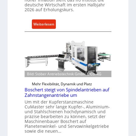
c
deutsche Wirtschaft im ersten Halbjahr
i
2026 auf Erholungskurs.
h
e
h
-
a
:
Weiterlesen
E
l
D
r
t
e
s
i
u
a
g
t
t
e
s
z
W
c
t
e
h
e
Bild: Stöber Antriebstechnik GmbH & Co. KG
r
e
i
k
W
l
Mehr Flexibilität, Dynamik und Platz
z
i
e
Boschert steigt von Spindelantrieben auf
e
r
Zahnstangenantriebe um
n
u
t
e
Um mit der Kupferstanzmaschine
g
CuMaster sehr lange Kupfer-, Aluminium-
s
i
und Stahlschienen hochdynamisch und
b
c
n
präzise bearbeiten zu können, setzt der
a
h
Maschinenbauer Boschert auf
u
a
Planetenwinkel- und Servowinkelgetriebe
sowie die neuen…
p
f