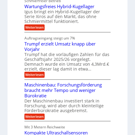
u
Schmierfreier Betrieb
M
g
r
g
Wartungsfreies Hybrid-Kugellager
e
a
k
i
l
Igus bringt ein Hybrid-Kugellager der
r
s
s
n
Serie Xiros auf den Markt, das ohne
e
c
c
Schmiermittel funktioniert.
g
i
h
h
s
t
:
Weiterlesen
i
l
i
W
e
K
a
a
n
n
Auftragseingang steigt um 7%
I
u
r
e
e
f
Trumpf erzielt Umsatz knapp über
-
t
n
n
u
Vorjahr
f
A
n
ü
v
Trumpf hat die vorläufigen Zahlen für das
n
g
h
Geschäftsjahr 2025/26 vorgelegt.
o
s
w
r
Demnach wurde ein Umsatz von 4,3Mrd.€
n
f
u
e
erzielt, dieser lag damit in etwa…
r
n
K
n
e
g
:
Weiterlesen
o
i
d
e
T
e
e
n
r
u
Maschinenbau: Forschungsförderung
s
B
u
n
n
braucht mehr Tempo und weniger
H
S
m
i
y
Bürokratie
C
g
p
b
g
L
f
Der Maschinenbau investiert stark in
e
r
w
e
&
Forschung, wird aber durch kleinteilige
n
i
e
r
Förderbürokratie ausgebremst.
B
d
i
z
f
-
:
a
t
Weiterlesen
i
ü
K
M
e
e
u
r
u
a
r
l
Mit 3 Metern Reichweite
e
g
s
e
t
d
Kompakte Ultraschallsensoren
e
c
n
U
r