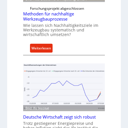
w
f
Forschungsprojekt abgeschlossen
ü
Methoden für nachhaltige
Werkzeugbauprozesse
h
Wie lassen sich Nachhaltigkeitsziele im
r
Werkzeugbau systematisch und
t
wirtschaftlich umsetzen?
A
n
:
Weiterlesen
k
M
a
e
u
t
f
h
v
o
o
d
n
e
I
n
n
f
d
ü
Bild: Ifo Institut
u
r
s
Deutsche Wirtschaft zeigt sich robust
n
t
Trotz gestiegener Energiepreise und
a
r
hoher Inflation sieht das Ifo Institut die