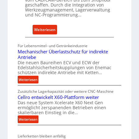
i
geschaffen. Durch die Integration von
n
Werkzeugmanagement, Lagerverwaltung
d
und NC-Programmierung…
e
l
:
Weiterlesen
a
V
n
e
Für Lebensmittel- und Getränkeindustrie
t
r
Mechanischer Überlastschutz für indirekte
r
n
Antriebe
i
e
Die neuen Baureihen ECV und ECW der
e
Edelstahlsicherheitskupplungen von Enemac
t
schützen indirekte Antriebe mit Ketten…
b
z
e
:
Weiterlesen
t
M
n
e
Zusätzliche Lagerkapazität oder weitere CNC-Maschine
e
a
W
Cellro entwickelt X60-Plattform weiter
c
u
e
Das neue System Xcelerate X60 Next Gen
h
f
ermöglicht zerspanenden Betrieben einen
r
a
Z
skalierbaren Einstieg in die…
k
n
a
:
Weiterlesen
z
i
h
C
s
e
e
n
c
u
Lieferketten bleiben anfällig
l
s
h