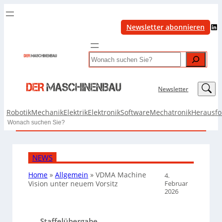
LinkedIn
Newsletter abonnieren
Search
LinkedIn
Newsletter
Robotik
Mechanik
Elektrik
Elektronik
Software
Mechatronik
Herausf
Search
NEWS
Home
»
Allgemein
»
VDMA Machine
4.
Februar
Vision unter neuem Vorsitz
2026
Staffelübergabe