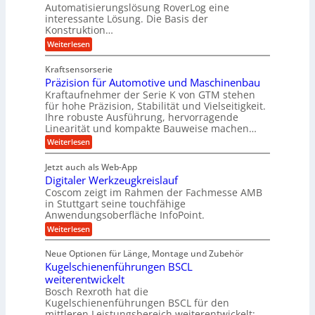
b
Automatisierungslösung RoverLog eine
V
m
g
e
interessante Lösung. Die Basis der
e
s
e
Konstruktion…
i
r
a
l
t
:
Weiterlesen
g
t
g
Z
s
l
a
z
e
Kraftsensorserie
l
h
e
u
w
Präzision für Automotive und Maschinenbau
o
n
i
n
s
Kraftaufnehmer der Serie K von GTM stehen
i
s
c
t
d
für hohe Präzision, Stabilität und Vielseitigkeit.
n
e
a
h
Ihre robuste Ausführung, hervorragende
A
d
n
,
Linearität und kompakte Bauweise machen…
u
g
e
w
:
e
Weiterlesen
f
t
e
P
n
t
r
r
g
n
Jetzt auch als Web-App
r
ä
e
i
i
Digitaler Werkzeugkreislauf
z
t
a
e
g
i
r
Coscom zeigt im Rahmen der Fachmesse AMB
g
b
s
i
in Stuttgart seine touchfähige
e
s
i
e
e
Anwendungsoberfläche InfoPoint.
r
o
b
e
f
:
Weiterlesen
S
n
e
i
D
f
ü
f
t
i
ü
ü
n
Neue Optionen für Länge, Montage und Zubehör
r
e
g
r
r
g
Kugelschienenführungen BSCL
r
i
A
l
p
a
t
weiterentwickelt
u
r
a
l
a
t
ä
n
Bosch Rexroth hat die
u
e
l
o
z
Kugelschienenführungen BSCL für den
g
e
e
m
i
n
mittleren Leistungsbereich weiterentwickelt: