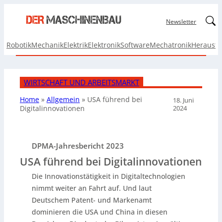
Linked
Newsletter
Robotik
Mechanik
Elektrik
Elektronik
Software
Mechatronik
Herausf
WIRTSCHAFT UND ARBEITSMARKT
Home
»
Allgemein
»
USA führend bei
18. Juni
2024
Digitalinnovationen
DPMA-Jahresbericht 2023
USA führend bei Digitalinnovationen
Die Innovationstätigkeit in Digitaltechnologien
nimmt weiter an Fahrt auf. Und laut
Deutschem Patent- und Markenamt
dominieren die USA und China in diesen