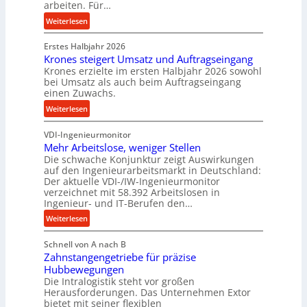
w
arbeiten. Für…
ü
i
:
Weiterlesen
c
n
P
k
d
Erstes Halbjahr 2026
r
p
e
Krones steigert Umsatz und Auftragseingang
ä
r
t
Krones erzielte im ersten Halbjahr 2026 sowohl
z
o
r
bei Umsatz als auch beim Auftragseingang
i
z
einen Zuwachs.
i
s
e
e
:
Weiterlesen
e
s
b
K
u
s
u
VDI-Ingenieurmonitor
r
n
n
Mehr Arbeitslose, weniger Stellen
o
d
Die schwache Konjunktur zeigt Auswirkungen
d
n
l
auf den Ingenieurarbeitsmarkt in Deutschland:
H
e
a
Der aktuelle VDI-/IW-Ingenieurmonitor
y
s
n
verzeichnet mit 58.392 Arbeitslosen in
d
s
Ingenieur- und IT-Berufen den…
g
r
t
l
:
Weiterlesen
a
e
e
M
u
i
b
Schnell von A nach B
e
l
g
i
Zahnstangengetriebe für präzise
h
i
e
g
Hubbewegungen
r
k
r
Die Intralogistik steht vor großen
e
A
i
t
Herausforderungen. Das Unternehmen Extor
K
r
m
bietet mit seiner flexiblen
U
u