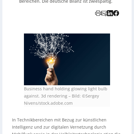
Bereichen. Die deutsche Bilanz ist zwiespältig.
Business hand holding glowing light bulb
against. 3d rendering
–
Bild: ©Sergey
Nivens/stock.adobe.com
In Technikbereichen mit Bezug zur künstlichen
Intelligenz und zur digitalen Vernetzung durch