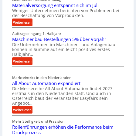
Materialversorgung entspannt sich im Juli
Weniger Unternehmen berichten von Problemen bei
der Beschaffung von Vorprodukten.
:
Weiterlesen
M
Auftragseingang 1. Halbjahr
a
Maschinenbau-Bestellungen 5% über Vorjahr
t
Die Unternehmen im Maschinen- und Anlagenbau
e
können in Summe auf ein leicht positives erstes
r
Halbjahr…
i
:
Weiterlesen
a
M
l
a
v
Markteintritt in den Niederlanden
s
e
All About Automation expandiert
c
r
Die Messereihe All About Automation findet 2027
h
s
erstmals in den Niederlanden statt. Und auch in
i
o
Österreich baut der Veranstalter Easyfairs sein
n
Angebot…
r
e
g
:
Weiterlesen
n
u
A
b
n
Mehr Steifigkeit und Präzision
l
a
g
Rollenführungen erhöhen die Performance beim
l
u
e
Drückprozess
A
-