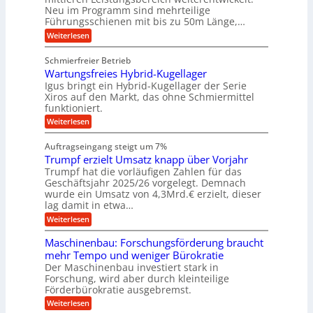
r
o
s
U
Neu im Programm sind mehrteilige
W
t
e
m
Führungsschienen mit bis zu 50m Länge,…
e
i
H
r
g
v
u
:
Weiterlesen
k
e
b
K
e
z
u
b
u
b
Schmierfreier Betrieb
e
n
e
g
u
u
d
Wartungsfreies Hybrid-Kugellager
w
e
g
M
e
l
Igus bringt ein Hybrid-Kugellager der Serie
n
k
a
g
s
Xiros auf den Markt, das ohne Schmiermittel
g
r
s
u
c
funktioniert.
e
c
e
n
h
i
h
:
g
Weiterlesen
i
n
s
i
W
e
e
l
n
a
n
n
Auftragseingang steigt um 7%
a
e
r
e
u
Trumpf erzielt Umsatz knapp über Vorjahr
n
t
n
f
b
u
Trumpf hat die vorläufigen Zahlen für das
f
a
n
ü
Geschäftsjahr 2025/26 vorgelegt. Demnach
u
g
h
wurde ein Umsatz von 4,3Mrd.€ erzielt, dieser
s
r
lag damit in etwa…
f
u
:
r
Weiterlesen
n
T
e
g
r
i
e
Maschinenbau: Forschungsförderung braucht
u
e
n
mehr Tempo und weniger Bürokratie
m
s
B
Der Maschinenbau investiert stark in
p
H
S
Forschung, wird aber durch kleinteilige
f
y
C
e
b
Förderbürokratie ausgebremst.
L
r
r
w
:
Weiterlesen
z
i
e
M