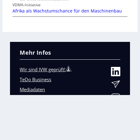
VDMA-Initiative
Afrika als Wachstumschance für den Maschinenbau
Mehr Infos
Wir sind IVW geprüft!
TeDo Business
Mediadaten
Abo-Service
Unsere weiteren Fachmagazine
+