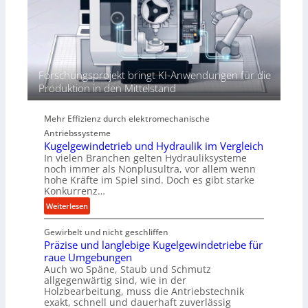
ö
h
h
r
e
n
d
i
Forschungsprojekt bringt KI-Anwendungen für die
e
Produktion in den Mittelstand
P
e
Mehr Effizienz durch elektromechanische
r
Antriebssysteme
f
Kugelgewindetrieb und Hydraulik im Vergleich
o
In vielen Branchen gelten Hydrauliksysteme
r
noch immer als Nonplusultra, vor allem wenn
m
hohe Kräfte im Spiel sind. Doch es gibt starke
a
Konkurrenz…
n
:
Weiterlesen
c
K
e
Gewirbelt und nicht geschliffen
u
b
Präzise und langlebige Kugelgewindetriebe für
g
e
raue Umgebungen
e
i
Auch wo Späne, Staub und Schmutz
l
m
allgegenwärtig sind, wie in der
g
Holzbearbeitung, muss die Antriebstechnik
D
e
exakt, schnell und dauerhaft zuverlässig
r