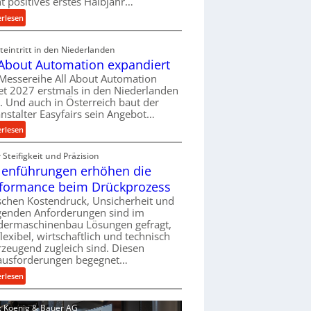
ht positives erstes Halbjahr…
l
:
erlesen
v
M
e
a
eintritt in den Niederlanden
r
s
 About Automation expandiert
s
c
Messereihe All About Automation
o
h
et 2027 erstmals in den Niederlanden
r
i
t. Und auch in Österreich baut der
g
n
nstalter Easyfairs sein Angebot…
u
e
:
erlesen
n
n
A
g
b
Steifigkeit und Präzision
l
e
a
lenführungen erhöhen die
l
n
u
A
t
formance beim Drückprozess
-
b
s
chen Kostendruck, Unsicherheit und
B
o
p
igenden Anforderungen sind im
e
u
dermaschinenbau Lösungen gefragt,
a
s
flexibel, wirtschaftlich und technisch
t
n
t
zeugend zugleich sind. Diesen
A
n
e
ausforderungen begegnet…
u
t
l
t
:
s
erlesen
l
o
R
i
u
m
o
c
d: Koenig & Bauer AG
n