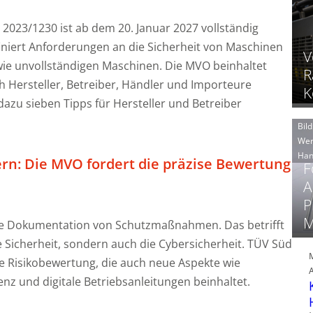
023/1230 ist ab dem 20. Januar 2027 vollständig
iniert Anforderungen an die Sicherheit von Maschinen
V
e unvollständigen Maschinen. Die MVO beinhaltet
R
h Hersteller, Betreiber, Händler und Importeure
K
azu sieben Tipps für Hersteller und Betreiber
Bild
Wer
Han
ern: Die MVO fordert die präzise Bewertung
F
A
P
M
e Dokumentation von Schutzmaßnahmen. Das betrifft
le Sicherheit, sondern auch die Cybersicherheit. TÜV Süd
e Risikobewertung, die auch neue Aspekte wie
genz und digitale Betriebsanleitungen beinhaltet.