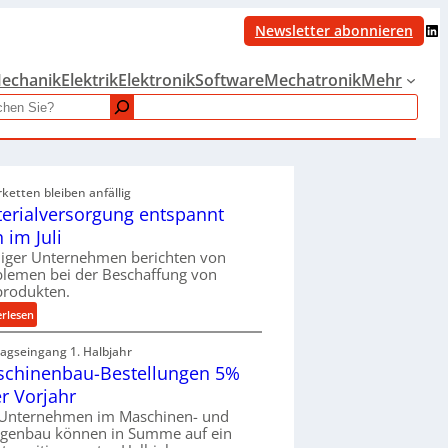
LinkedIn
Newsletter abonnieren
echanik
Elektrik
Elektronik
Software
Mechatronik
Mehr
rketten bleiben anfällig
erialversorgung entspannt
h im Juli
iger Unternehmen berichten von
blemen bei der Beschaffung von
produkten.
:
erlesen
M
ragseingang 1. Halbjahr
a
chinenbau-Bestellungen 5%
t
e
r Vorjahr
r
 Unternehmen im Maschinen- und
i
agenbau können in Summe auf ein
a