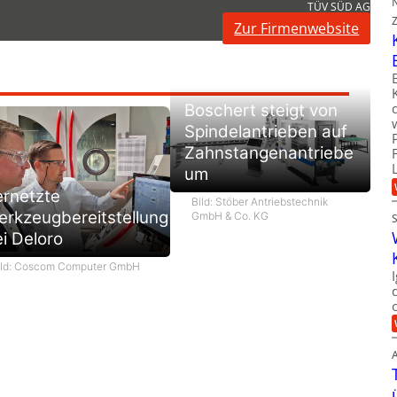
TÜV SÜD AG
Zur Firmenwebsite
Boschert steigt von
Spindelantrieben auf
Zahnstangenantriebe
um
ernetzte
Bild: Stöber Antriebstechnik
rkzeugbereitstellung
GmbH & Co. KG
i Deloro
ild: Coscom Computer GmbH