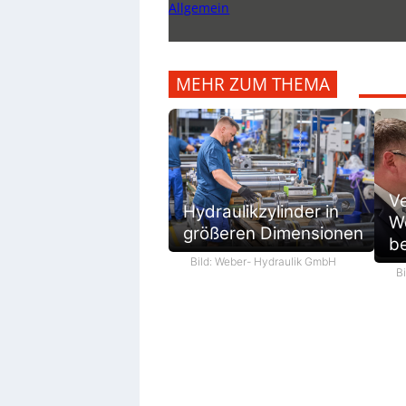
Allgemein
MEHR ZUM THEMA
V
Hydraulikzylinder in
We
größeren Dimensionen
be
Bild: Weber- Hydraulik GmbH
B