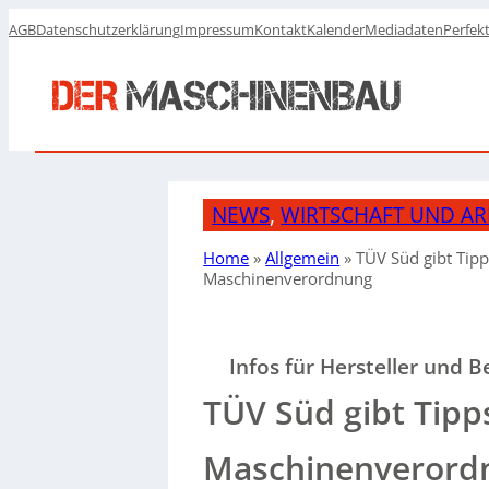
AGB
Datenschutzerklärung
Impressum
Kontakt
Kalender
Mediadaten
Perfek
NEWS
, 
WIRTSCHAFT UND AR
Home
»
Allgemein
»
TÜV Süd gibt Tip
Maschinenverordnung
Infos für Hersteller und B
TÜV Süd gibt Tipp
Maschinenverord