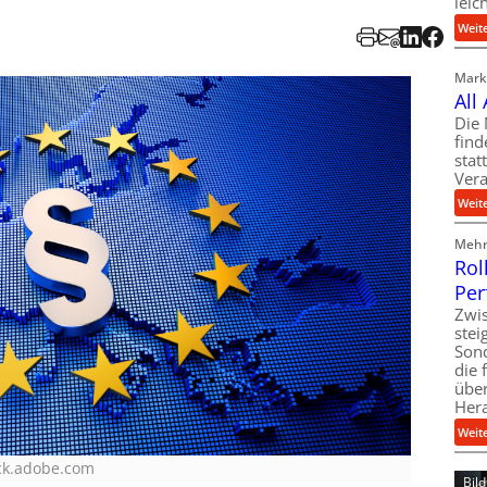
leic
Weit
Markt
All
Die 
find
stat
Vera
Weit
Mehr 
Rol
Per
Zwis
ste
Son
die 
über
Her
Weit
ock.adobe.com
Bil