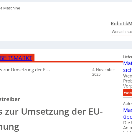
te Maschine
Robotik
M
Search
BEITSMARKT
Liefe
Mat
sic
ps zur Umsetzung der EU-
4. November
2025
Wen
Pro
Vor
Weit
etreiber
Auft
s zur Umsetzung der EU-
Mas
übe
Die
nung
Anl