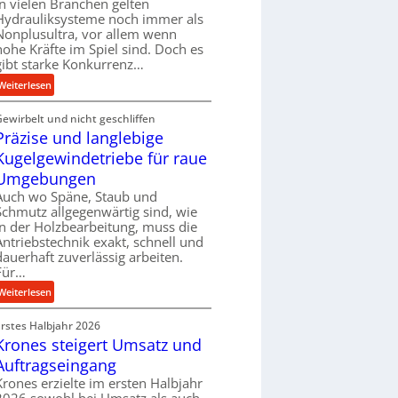
In vielen Branchen gelten
e
Hydrauliksysteme noch immer als
r
Nonplusultra, vor allem wenn
f
hohe Kräfte im Spiel sind. Doch es
gibt starke Konkurrenz…
o
r
:
Weiterlesen
m
K
a
Gewirbelt und nicht geschliffen
u
n
Präzise und langlebige
g
c
e
Kugelgewindetriebe für raue
e
l
Umgebungen
b
g
Auch wo Späne, Staub und
e
e
Schmutz allgegenwärtig sind, wie
i
w
in der Holzbearbeitung, muss die
m
i
Antriebstechnik exakt, schnell und
D
n
dauerhaft zuverlässig arbeiten.
r
Für…
d
ü
e
:
Weiterlesen
c
t
P
k
r
Erstes Halbjahr 2026
r
p
i
Krones steigert Umsatz und
ä
r
e
z
Auftragseingang
o
b
i
Krones erzielte im ersten Halbjahr
z
u
s