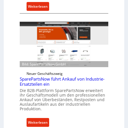
u
:
Weiterlesen
t
C
z
e
f
l
ü
l
r
r
i
o
n
e
d
n
i
t
r
Bild: SparePartsNow GmbH
w
e
i
k
Neuer Geschäftszweig
c
SparePartsNow führt Ankauf von Industrie-
t
Ersatzteilen ein
k
e
e
Die B2B-Plattform SparePartsNow erweitert
A
ihr Geschäftsmodell um den professionellen
l
n
Ankauf von Überbeständen, Restposten und
t
t
Auslaufartikeln aus der industriellen
X
Produktion.
r
6
i
0
e
:
Weiterlesen
-
b