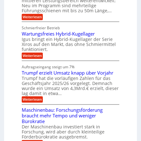
mittleren Leistungsbereich weiterentwickelt:
r
e
o
Neu im Programm sind mehrteilige
g
W
H
t
Führungsschienen mit bis zu 50m Länge,…
e
u
e
i
r
b
v
:
Weiterlesen
b
k
b
e
K
u
z
e
u
u
Schmierfreier Betrieb
e
w
n
n
g
u
e
d
Wartungsfreies Hybrid-Kugellager
e
g
g
g
M
l
Igus bringt ein Hybrid-Kugellager der Serie
e
k
u
a
s
Xiros auf den Markt, das ohne Schmiermittel
r
n
s
n
c
funktioniert.
e
g
c
h
i
e
h
:
Weiterlesen
i
s
n
i
W
e
l
n
a
n
Auftragseingang steigt um 7%
a
e
r
e
u
Trumpf erzielt Umsatz knapp über Vorjahr
n
t
n
f
b
u
Trumpf hat die vorläufigen Zahlen für das
f
a
n
ü
Geschäftsjahr 2025/26 vorgelegt. Demnach
u
g
h
wurde ein Umsatz von 4,3Mrd.€ erzielt, dieser
s
r
lag damit in etwa…
f
u
:
r
Weiterlesen
n
T
e
g
r
i
e
Maschinenbau: Forschungsförderung
u
e
n
braucht mehr Tempo und weniger
m
s
B
Bürokratie
p
H
S
f
y
Der Maschinenbau investiert stark in
C
e
b
L
Forschung, wird aber durch kleinteilige
r
r
w
Förderbürokratie ausgebremst.
z
i
e