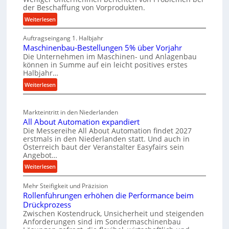
t
der Beschaffung von Vorprodukten.
s
W
e
c
:
Weiterlesen
e
i
M
h
r
l
Auftragseingang 1. Halbjahr
a
e
k
e
Maschinenbau-Bestellungen 5% über Vorjahr
t
W
z
Die Unternehmen im Maschinen- und Anlagenbau
n
e
i
e
können in Summe auf ein leicht positives erstes
r
e
r
Halbjahr…
u
i
i
t
:
Weiterlesen
g
a
n
s
M
b
l
a
c
v
a
Markteintritt in den Niederlanden
s
h
e
u
All About Automation expandiert
c
a
r
p
Die Messereihe All About Automation findet 2027
h
s
f
erstmals in den Niederlanden statt. Und auch in
r
i
o
Österreich baut der Veranstalter Easyfairs sein
t
o
n
Angebot…
r
z
z
e
g
:
Weiterlesen
e
e
n
u
A
i
b
s
n
Mehr Steifigkeit und Präzision
l
g
a
s
g
Rollenführungen erhöhen die Performance beim
l
t
u
e
e
Drückprozess
A
-
s
Zwischen Kostendruck, Unsicherheit und steigenden
n
b
B
Anforderungen sind im Sondermaschinenbau
i
t
o