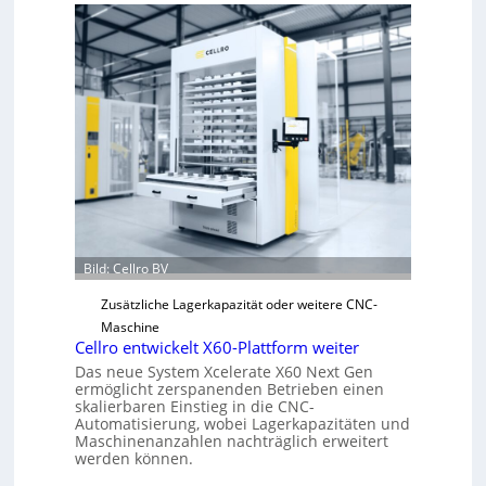
c
h
a
n
i
s
c
h
e
r
Ü
b
Bild: Cellro BV
e
Zusätzliche Lagerkapazität oder weitere CNC-
r
Maschine
l
Cellro entwickelt X60-Plattform weiter
a
Das neue System Xcelerate X60 Next Gen
s
ermöglicht zerspanenden Betrieben einen
t
skalierbaren Einstieg in die CNC-
Automatisierung, wobei Lagerkapazitäten und
s
Maschinenanzahlen nachträglich erweitert
c
werden können.
h