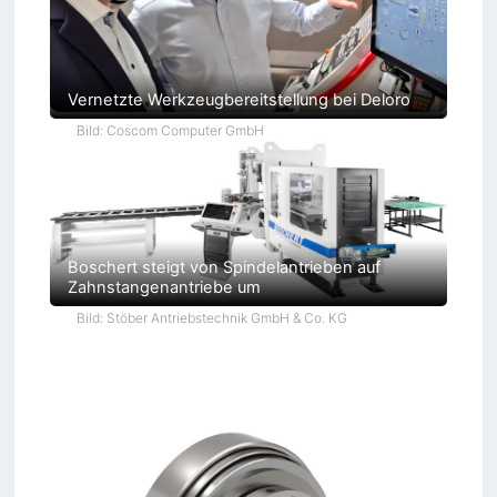
Vernetzte Werkzeugbereitstellung bei Deloro
Bild: Coscom Computer GmbH
Boschert steigt von Spindelantrieben auf
Zahnstangenantriebe um
Bild: Stöber Antriebstechnik GmbH & Co. KG