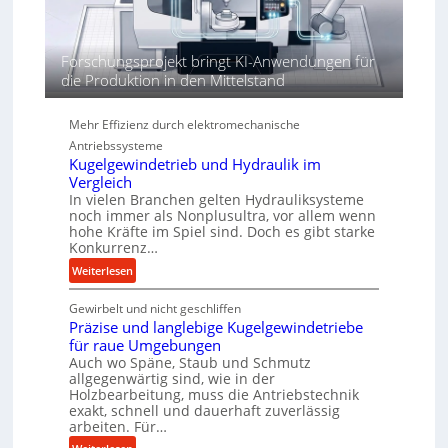
e
n
d
Forschungsprojekt bringt KI-Anwendungen für
i
die Produktion in den Mittelstand
e
P
e
Mehr Effizienz durch elektromechanische
r
Antriebssysteme
f
Kugelgewindetrieb und Hydraulik im
o
Vergleich
r
In vielen Branchen gelten Hydrauliksysteme
noch immer als Nonplusultra, vor allem wenn
m
hohe Kräfte im Spiel sind. Doch es gibt starke
a
Konkurrenz…
n
:
Weiterlesen
c
K
e
Gewirbelt und nicht geschliffen
u
b
Präzise und langlebige Kugelgewindetriebe
g
e
für raue Umgebungen
e
i
Auch wo Späne, Staub und Schmutz
l
m
allgegenwärtig sind, wie in der
g
D
Holzbearbeitung, muss die Antriebstechnik
e
r
exakt, schnell und dauerhaft zuverlässig
w
arbeiten. Für…
ü
i
c
: