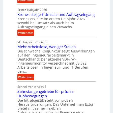
Weiterlesen
n
k
P
d
p
Erstes Halbjahr 2026
r
e
r
Krones steigert Umsatz und Auftragseingang
ä
t
o
Krones erzielte im ersten Halbjahr 2026
z
r
sowohl bei Umsatz als auch beim
z
i
Auftragseingang einen Zuwachs.
i
e
s
e
:
s
Weiterlesen
e
b
K
s
u
u
VDI-Ingenieurmonitor
r
n
n
Mehr Arbeitslose, weniger Stellen
o
d
Die schwache Konjunktur zeigt Auswirkungen
d
n
l
auf den Ingenieurarbeitsmarkt in
H
e
a
Deutschland: Der aktuelle VDI-/IW-
y
s
n
Ingenieurmonitor verzeichnet mit 58.392
d
s
Arbeitslosen in Ingenieur- und IT-Berufen
g
r
t
den…
l
a
e
e
:
Weiterlesen
u
i
b
M
l
g
i
Schnell von A nach B
e
i
e
Zahnstangengetriebe für präzise
g
h
k
r
Hubbewegungen
e
r
i
t
Die Intralogistik steht vor großen
K
A
m
Herausforderungen. Das Unternehmen Extor
U
u
r
bietet mit seiner flexiblen
V
m
g
b
Automatisierungslösung RoverLog eine