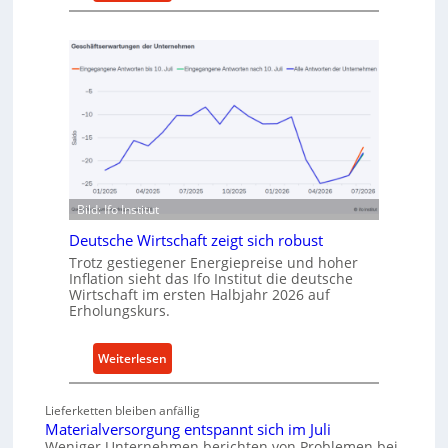
M
u
e
f
t
v
h
o
o
n
d
I
e
n
n
d
f
u
ü
s
Bild: Ifo Institut
r
t
n
Deutsche Wirtschaft zeigt sich robust
r
a
Trotz gestiegener Energiepreise und hoher
i
Inflation sieht das Ifo Institut die deutsche
c
e
Wirtschaft im ersten Halbjahr 2026 auf
h
-
Erholungskurs.
h
E
a
r
:
Weiterlesen
l
s
D
t
a
e
i
Lieferketten bleiben anfällig
t
u
g
Materialversorgung entspannt sich im Juli
z
t
Weniger Unternehmen berichten von Problemen bei
e