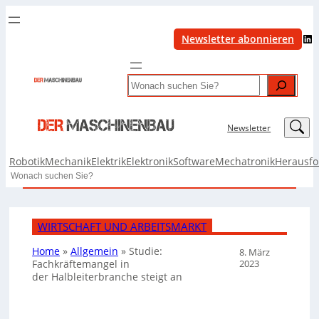
LinkedIn
Newsletter abonnieren
Search
LinkedIn
Newsletter
Robotik
Mechanik
Elektrik
Elektronik
Software
Mechatronik
Herausf
Search
WIRTSCHAFT UND ARBEITSMARKT
Home
»
Allgemein
»
Studie:
8. März
2023
Fachkräftemangel in
der Halbleiterbranche steigt an