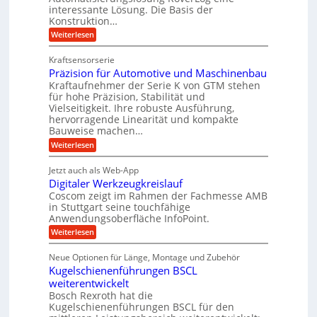
e
s
e
e
interessante Lösung. Die Basis der
r
a
l
Konstruktion…
i
g
t
g
t
:
Weiterlesen
l
z
Z
e
s
a
e
u
Kraftsensorserie
w
l
h
i
n
Präzision für Automotive und Maschinenbau
i
o
n
c
d
s
Kraftaufnehmer der Serie K von GTM stehen
n
s
t
h
für hohe Präzision, Stabilität und
A
d
e
a
Vielseitigkeit. Ihre robuste Ausführung,
u
e
n
,
hervorragende Linearität und kompakte
g
f
t
w
Bauweise machen…
e
t
r
e
n
:
Weiterlesen
r
g
i
P
n
e
a
r
e
i
Jetzt auch als Web-App
t
ä
g
b
g
Digitaler Werkzeugkreislauf
r
z
s
i
i
e
Coscom zeigt im Rahmen der Fachmesse AMB
e
e
s
e
in Stuttgart seine touchfähige
f
r
b
i
Anwendungsoberfläche InfoPoint.
i
ü
S
e
o
n
:
Weiterlesen
f
n
r
t
D
ü
f
g
r
e
i
r
ü
Neue Optionen für Länge, Montage und Zubehör
a
g
a
l
p
r
Kugelschienenführungen BSCL
i
n
r
A
u
l
t
ä
weiterentwickelt
u
g
e
e
a
z
t
Bosch Rexroth hat die
l
U
i
n
o
Kugelschienenführungen BSCL für den
e
s
m
m