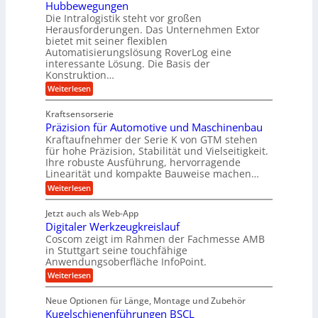
k
c
r
Hubbewegungen
e
h
i
Die Intralogistik steht vor großen
t
K
e
Herausforderungen. Das Unternehmen Extor
m
U
n
u
bietet mit seiner flexiblen
V
a
m
g
Automatisierungslösung RoverLog eine
u
e
s
e
interessante Lösung. Die Basis der
c
r
a
h
Konstruktion…
l
i
g
t
:
g
Weiterlesen
n
l
Z
z
e
Z
a
e
u
e
Kraftsensorserie
w
h
i
i
n
Präzision für Automotive und Maschinenbau
n
i
t
c
s
Kraftaufnehmer der Serie K von GTM stehen
d
e
n
t
für hohe Präzision, Stabilität und Vielseitigkeit.
h
n
A
d
a
Ihre robuste Ausführung, hervorragende
v
u
n
e
o
Linearität und kompakte Bauweise machen…
g
f
n
t
:
e
Weiterlesen
K
t
r
P
n
I
r
r
g
i
w
Jetzt auch als Web-App
ä
e
a
i
e
Digitaler Werkzeugkreislauf
z
t
c
g
i
b
r
Coscom zeigt im Rahmen der Fachmesse AMB
h
s
i
s
in Stuttgart seine touchfähige
e
t
i
e
Anwendungsoberfläche InfoPoint.
e
i
f
o
b
g
i
:
Weiterlesen
n
e
ü
e
D
f
f
n
r
r
i
ü
ü
Neue Optionen für Länge, Montage und Zubehör
g
a
g
r
r
r
l
Kugelschienenführungen BSCL
i
a
A
p
a