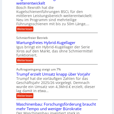
s
t
weiterentwickelt
u
r
n
M
u
a
t
ä
Bosch Rexroth hat die
a
g
l
e
o
z
Kugelschienenführungen BSCL für den
s
e
m
i
U
mittleren Leistungsbereich weiterentwickelt:
c
r
o
s
h
Neu im Programm sind mehrteilige
m
W
t
e
i
Führungsschienen mit bis zu 50m Länge,…
e
g
i
H
n
r
v
u
:
Weiterlesen
e
e
k
e
b
K
n
b
z
u
b
u
Schmierfreier Betrieb
e
n
u
e
g
u
d
Wartungsfreies Hybrid-Kugellager
w
e
n
g
M
e
l
Igus bringt ein Hybrid-Kugellager der Serie
g
k
a
g
s
Xiros auf den Markt, das ohne Schmiermittel
r
s
u
e
c
funktioniert.
e
c
n
h
n
i
h
:
g
Weiterlesen
i
s
i
W
e
e
l
n
a
n
n
Auftragseingang steigt um 7%
a
e
r
e
u
Trumpf erzielt Umsatz knapp über Vorjahr
n
t
n
f
b
u
Trumpf hat die vorläufigen Zahlen für das
f
a
n
ü
Geschäftsjahr 2025/26 vorgelegt. Demnach
u
g
h
wurde ein Umsatz von 4,3Mrd.€ erzielt, dieser
s
r
lag damit in etwa…
f
u
:
r
Weiterlesen
n
T
e
g
r
i
e
Maschinenbau: Forschungsförderung braucht
u
e
n
mehr Tempo und weniger Bürokratie
m
s
B
Der Maschinenbau investiert stark in
p
H