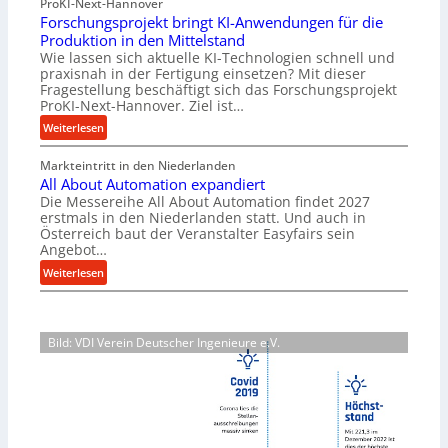
ProKI-Next-Hannover
t
h
Forschungsprojekt bringt KI-Anwendungen für die
e
r
Produktion in den Mittelstand
r
u
Wie lassen sich aktuelle KI-Technologien schnell und
i
n
praxisnah in der Fertigung einsetzen? Mit dieser
a
g
Fragestellung beschäftigt sich das Forschungsprojekt
l
e
ProKI-Next-Hannover. Ziel ist…
v
n
:
Weiterlesen
e
e
F
r
r
Markteintritt in den Niederlanden
o
s
h
All About Automation expandiert
r
o
ö
Die Messereihe All About Automation findet 2027
s
r
erstmals in den Niederlanden statt. Und auch in
h
c
Österreich baut der Veranstalter Easyfairs sein
g
e
h
Angebot…
u
n
u
:
n
Weiterlesen
d
n
A
g
i
g
l
e
e
s
l
n
P
p
Bild: VDI Verein Deutscher Ingenieure e.V.
A
t
e
r
b
s
r
o
o
p
f
j
u
a
o
e
t
n
r
k
A
n
m