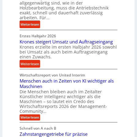
s
allgegenwärtig sind, wie in der
g
s
c
Holzbearbeitung, muss die Antriebstechnik
e
t
h
exakt, schnell und dauerhaft zuverlässig
w
arbeiten. Für…
a
a
i
n
l
:
Weiterlesen
n
d
l
P
d
s
Erstes Halbjahr 2026
r
e
e
Krones steigert Umsatz und Auftragseingang
ä
t
Krones erzielte im ersten Halbjahr 2026 sowohl
n
z
r
bei Umsatz als auch beim Auftragseingang
s
i
einen Zuwachs.
i
o
s
e
:
Weiterlesen
r
e
b
K
e
u
u
Wirtschaftsreport von United Interim
r
n
n
n
Menschen auch in Zeiten von KI wichtiger als
o
d
d
Maschinen
n
l
Die Menschen bleiben auch im Zeitalter
H
e
a
Künstlicher Intelligenz wichtiger als die
y
s
n
Maschinen – so lautet ein Credo des
d
s
g
Wirtschaftsreports 2026 der Management-
r
t
Community…
l
a
e
:
e
Weiterlesen
u
M
i
b
e
l
g
Schnell von A nach B
i
n
i
e
Zahnstangengetriebe für präzise
s
g