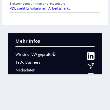
Elektroingenieurinnen und -ingenieure
VDE sieht Erholung am Arbeitsmarkt
Mehr Infos
Wir sind IVW geprüft!
TeDo Business
Mediadaten
Abo-Service
Unsere weiteren Fachmagazine
+