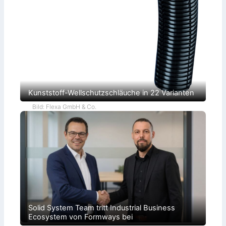
r
o
k
r
a
t
i
e
Kunststoff-Wellschutzschläuche in 22 Varianten
Bild: Flexa GmbH & Co.
Solid System Team tritt Industrial Business
Ecosystem von Formways bei