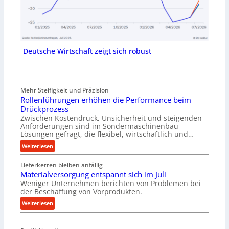
Deutsche Wirtschaft zeigt sich robust
Mehr Steifigkeit und Präzision
Rollenführungen erhöhen die Performance beim
Drückprozess
Zwischen Kostendruck, Unsicherheit und steigenden
Anforderungen sind im Sondermaschinenbau
Lösungen gefragt, die flexibel, wirtschaftlich und…
:
Weiterlesen
R
Lieferketten bleiben anfällig
o
Materialversorgung entspannt sich im Juli
l
Weniger Unternehmen berichten von Problemen bei
l
der Beschaffung von Vorprodukten.
e
:
Weiterlesen
n
M
f
a
ü