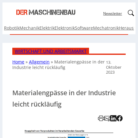
Linked
Newsletter
Robotik
Mechanik
Elektrik
Elektronik
Software
Mechatronik
Herausf
WIRTSCHAFT UND ARBEITSMARKT
Home
»
Allgemein
»
Materialengpässe in der
13.
Oktober
Industrie leicht rückläufig
2023
Materialengpässe in der Industrie
leicht rückläufig