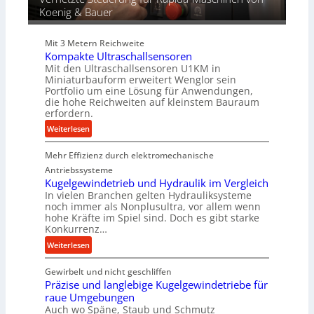
d
Koenig & Bauer
i
e
Mit 3 Metern Reichweite
P
Kompakte Ultraschallsensoren
r
Mit den Ultraschallsensoren U1KM in
o
Miniaturbauform erweitert Wenglor sein
d
Portfolio um eine Lösung für Anwendungen,
u
die hohe Reichweiten auf kleinstem Bauraum
erfordern.
k
t
:
Weiterlesen
i
K
o
Mehr Effizienz durch elektromechanische
o
n
m
Antriebssysteme
i
p
Kugelgewindetrieb und Hydraulik im Vergleich
n
In vielen Branchen gelten Hydrauliksysteme
a
noch immer als Nonplusultra, vor allem wenn
d
k
hohe Kräfte im Spiel sind. Doch es gibt starke
e
t
Konkurrenz…
n
e
:
Weiterlesen
M
U
K
i
l
Gewirbelt und nicht geschliffen
u
t
t
Präzise und langlebige Kugelgewindetriebe für
g
t
r
raue Umgebungen
e
e
a
Auch wo Späne, Staub und Schmutz
l
l