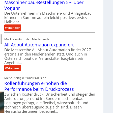
Maschinenbau-Bestellungen 5% über
t
e
Vorjahr
r
Die Unternehmen im Maschinen- und Anlagenbau
i
können in Summe auf ein leicht positives erstes
a
Halbjahr…
l
:
Weiterlesen
v
M
e
a
Markteintritt in den Niederlanden
r
s
All About Automation expandiert
s
c
Die Messereihe All About Automation findet 2027
o
h
erstmals in den Niederlanden statt. Und auch in
r
i
Österreich baut der Veranstalter Easyfairs sein
g
n
Angebot…
u
e
:
Weiterlesen
n
n
A
g
b
Mehr Steifigkeit und Präzision
l
e
a
Rollenführungen erhöhen die
l
n
u
A
t
Performance beim Drückprozess
-
b
s
Zwischen Kostendruck, Unsicherheit und steigenden
B
o
p
Anforderungen sind im Sondermaschinenbau
e
u
Lösungen gefragt, die flexibel, wirtschaftlich und
a
s
technisch überzeugend zugleich sind. Diesen
t
n
t
Herausforderungen begegnet…
A
n