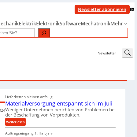
LinkedIn
Newsletter abonnieren
echanik
Elektrik
Elektronik
Software
Mechatronik
Mehr
LinkedIn
Newsletter
Lieferketten bleiben anfällig
Materialversorgung entspannt sich im Juli
Weniger Unternehmen berichten von Problemen bei
024
der Beschaffung von Vorprodukten.
:
Weiterlesen
M
Auftragseingang 1. Halbjahr
a