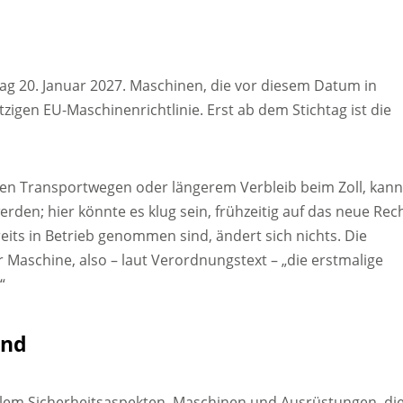
chtag 20. Januar 2027. Maschinen, die vor diesem Datum in
zigen EU-Maschinenrichtlinie. Erst ab dem Stichtag ist die
gen Transportwegen oder längerem Verbleib beim Zoll, kan
den; hier könnte es klug sein, frühzeitig auf das neue Rec
its in Betrieb genommen sind, ändert sich nichts. Die
 Maschine, also – laut Verordnungstext – „die erstmalige
“
und
allem Sicherheitsaspekten. Maschinen und Ausrüstungen, di