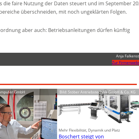
das die faire Nutzung der Daten steuert und im September 2
bereiche überschneiden, mit noch ungeklärten Folgen.
ordnung aber auch: Betriebsanleitungen dürfen künftig
Anja Falkenst
Zur Firmenwebs
Computer GmbH
Bild: Stöber Antriebstechnik GmbH & Co. KG
Mehr Flexibilität, Dynamik und Platz
Boschert steigt von