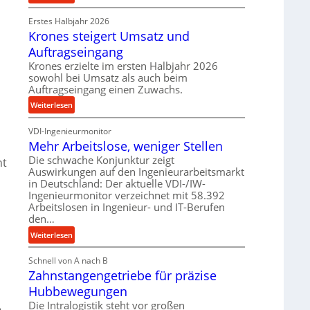
e
P
r
t
Erstes Halbjahr 2026
r
o
r
Krones steigert Umsatz und
ä
z
i
z
e
Auftragseingang
e
i
s
Krones erzielte im ersten Halbjahr 2026
b
s
s
sowohl bei Umsatz als auch beim
u
e
Auftragseingang einen Zuwachs.
n
u
:
Weiterlesen
d
n
K
H
d
VDI-Ingenieurmonitor
r
y
l
n
Mehr Arbeitslose, weniger Stellen
o
d
a
n
Die schwache Konjunktur zeigt
r
ht
n
Auswirkungen auf den Ingenieurarbeitsmarkt
e
a
g
in Deutschland: Der aktuelle VDI-/IW-
s
u
l
Ingenieurmonitor verzeichnet mit 58.392
s
l
e
Arbeitslosen in Ingenieur- und IT-Berufen
t
i
den…
b
e
k
i
:
Weiterlesen
i
i
g
M
g
m
e
Schnell von A nach B
e
e
V
K
Zahnstangengetriebe für präzise
h
r
e
u
r
t
Hubbewegungen
r
g
A
U
Die Intralogistik steht vor großen
g
e
e