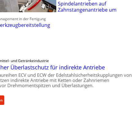
Spindelantrieben auf
Zahnstangenantriebe um
anagement in der Fertigung
erkzeugbereitstellung
ittel- und Getränkeindustrie
er Überlastschutz für indirekte Antriebe
aureihen ECV und ECW der Edelstahlsicherheitskupplungen von
zen indirekte Antriebe mit Ketten oder Zahnriemen
vor Drehmomentspitzen und Überlastungen.
:
en
M
e
c
h
a