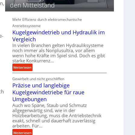
d
n,
den Mittelstand
i
e
P
Mehr Effizienz durch elektromechanische
e
Antriebssysteme
r
Kugelgewindetrieb und Hydraulik im
e-
f
Vergleich
o
In vielen Branchen gelten Hydrauliksysteme
r
noch immer als Nonplusultra, vor allem
m
wenn hohe Kräfte im Spiel sind. Doch es gibt
a
starke Konkurrenz…
n
:
Weiterlesen
c
K
e
Gewirbelt und nicht geschliffen
u
b
Präzise und langlebige
g
e
e
ch
Kugelgewindetriebe für raue
i
l
Umgebungen
m
g
D
Auch wo Späne, Staub und Schmutz
e
allgegenwärtig sind, wie in der
r
w
Holzbearbeitung, muss die Antriebstechnik
ü
i
exakt, schnell und dauerhaft zuverlässig
c
n
arbeiten. Für…
k
d
:
Weiterlesen
p