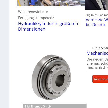
Weiterentwickelte
Digitales Toolm
Fertigungskompetenz
Vernetzte W
Hydraulikzylinder in größeren
bei Deloro
Dimensionen
Für Lebensm
Mechanisch
Die neuen B
Enemac schüt
mechanisch 
Weiterles
Bild: Enemac GmbH