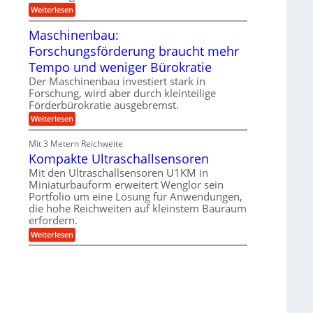
e
i
:
Weiterlesen
n
e
T
B
s
r
Maschinenbau:
S
H
u
C
y
Forschungsförderung braucht mehr
m
L
b
p
w
Tempo und weniger Bürokratie
r
f
e
i
e
Der Maschinenbau investiert stark in
i
d
r
t
Forschung, wird aber durch kleinteilige
-
z
e
Förderbürokratie ausgebremst.
K
i
r
u
e
:
Weiterlesen
e
g
l
M
n
e
t
a
t
Mit 3 Metern Reichweite
l
U
s
w
l
m
Kompakte Ultraschallsensoren
c
i
a
s
h
c
Mit den Ultraschallsensoren U1KM in
g
a
i
k
e
Miniaturbauform erweitert Wenglor sein
t
n
e
r
z
Portfolio um eine Lösung für Anwendungen,
e
l
k
n
die hohe Reichweiten auf kleinstem Bauraum
t
n
b
erfordern.
a
a
:
p
Weiterlesen
u
K
p
:
o
ü
F
m
b
o
p
e
r
a
r
s
k
V
c
t
o
h
e
r