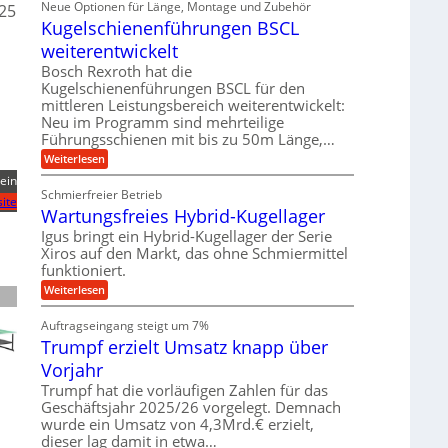
Neue Optionen für Länge, Montage und Zubehör
r
025
g
g
n
z
A
Kugelschienenführungen BSCL
i
e
i
u
t
s
b
weiterentwickelt
t
a
e
o
u
l
Bosch Rexroth hat die
H
m
e
n
u
Kugelschienenführungen BSCL für den
o
r
b
mittleren Leistungsbereich weiterentwickelt:
g
t
W
b
i
Neu im Programm sind mehrteilige
e
e
e
v
Führungsschienen mit bis zu 50m Länge,…
r
w
n
e
k
e
:
Weiterlesen
u
z
g
K
n
ein
e
u
u
d
u
Schmierfreier Betrieb
n
g
ite
M
g
g
Wartungsfreies Hybrid-Kugellager
e
a
k
e
l
s
Igus bringt ein Hybrid-Kugellager der Serie
r
n
s
c
e
Xiros auf den Markt, das ohne Schmiermittel
c
h
i
funktioniert.
h
i
s
i
n
:
Weiterlesen
l
e
e
W
a
n
n
a
u
Auftragseingang steigt um 7%
e
b
r
f
n
a
Trumpf erzielt Umsatz knapp über
t
f
u
u
Vorjahr
ü
n
h
g
Trumpf hat die vorläufigen Zahlen für das
r
s
Geschäftsjahr 2025/26 vorgelegt. Demnach
u
f
wurde ein Umsatz von 4,3Mrd.€ erzielt,
n
r
g
dieser lag damit in etwa…
e