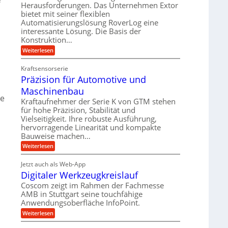
r
m
Herausforderungen. Das Unternehmen Extor
l
l
b
bietet mit seiner flexiblen
s
e
g
Automatisierungslösung RoverLog eine
e
a
i
e
interessante Lösung. Die Basis der
i
t
c
w
Konstruktion…
t
z
h
i
:
Weiterlesen
s
u
Z
n
l
n
a
d
Kraftsensorserie
,
o
h
d
Präzision für Automotive und
e
n
s
A
s
t
Maschinenbau
e
u
t
ie
r
,
a
Kraftaufnehmer der Serie K von GTM stehen
f
i
n
w
für hohe Präzision, Stabilität und
t
g
e
Vielseitigkeit. Ihre robuste Ausführung,
e
r
e
b
hervorragende Linearität und kompakte
n
n
a
Bauweise machen…
e
g
i
g
e
f
:
Weiterlesen
g
s
t
P
ü
r
e
e
r
i
Jetzt auch als Web-App
r
r
ä
i
e
Digitaler Werkzeugkreislauf
r
z
S
n
b
i
a
Coscom zeigt im Rahmen der Fachmesse
e
t
g
s
f
AMB in Stuttgart seine touchfähige
u
i
e
a
ü
Anwendungsoberfläche InfoPoint.
o
e
,
l
r
n
n
:
U
Weiterlesen
p
l
g
f
D
r
m
ü
e
i
ä