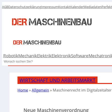
AGB
Datenschutzerklärung
Impressum
Kontakt
Kalender
Mediadaten
Perfek
Robotik
Mechanik
Elektrik
Elektronik
Software
Mechatroni
Search
WIRTSCHAFT UND ARBEITSMARKT
Home
»
Allgemein
»
Maschinenrecht im Digitalzeitalter
Neue Maschinenverordnung