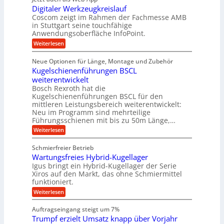
r
ä
e
i
i
Digitaler Werkzeugkreislauf
z
t
a
e
g
i
r
Coscom zeigt im Rahmen der Fachmesse AMB
g
b
s
i
in Stuttgart seine touchfähige
e
s
i
e
e
Anwendungsoberfläche InfoPoint.
r
o
b
e
f
:
Weiterlesen
S
n
e
i
D
f
ü
f
t
i
ü
ü
n
Neue Optionen für Länge, Montage und Zubehör
r
e
g
r
r
g
Kugelschienenführungen BSCL
r
i
A
l
p
a
t
weiterentwickelt
u
r
a
l
a
t
ä
n
Bosch Rexroth hat die
u
e
l
o
z
Kugelschienenführungen BSCL für den
g
e
e
m
i
n
mittleren Leistungsbereich weiterentwickelt:
r
o
s
U
Neu im Programm sind mehrteilige
W
t
e
m
Führungsschienen mit bis zu 50m Länge,…
e
i
H
r
g
v
u
:
Weiterlesen
k
e
b
K
e
z
u
b
u
b
Schmierfreier Betrieb
e
n
e
g
u
u
d
Wartungsfreies Hybrid-Kugellager
w
e
g
M
e
l
Igus bringt ein Hybrid-Kugellager der Serie
n
k
a
g
s
Xiros auf den Markt, das ohne Schmiermittel
g
r
s
u
c
funktioniert.
e
c
e
n
h
i
h
:
g
Weiterlesen
i
n
s
i
W
e
e
l
n
a
n
n
Auftragseingang steigt um 7%
a
e
r
e
u
Trumpf erzielt Umsatz knapp über Vorjahr
n
t
n