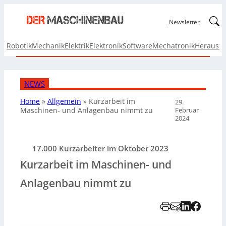
Linked
Newsletter
Robotik
Mechanik
Elektrik
Elektronik
Software
Mechatronik
Herausf
NEWS
Home
»
Allgemein
»
Kurzarbeit im
29.
Februar
Maschinen- und Anlagenbau nimmt zu
2024
17.000 Kurzarbeiter im Oktober 2023
Kurzarbeit im Maschinen- und
Anlagenbau nimmt zu