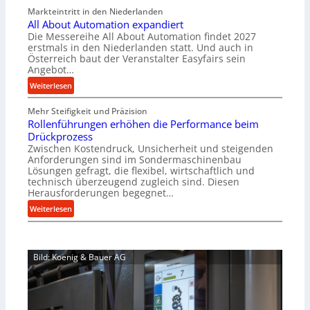
v
Markteintritt in den Niederlanden
s
e
All About Automation expandiert
c
r
Die Messereihe All About Automation findet 2027
h
s
erstmals in den Niederlanden statt. Und auch in
i
o
Österreich baut der Veranstalter Easyfairs sein
n
Angebot…
r
e
g
:
Weiterlesen
n
u
A
b
n
Mehr Steifigkeit und Präzision
l
a
g
Rollenführungen erhöhen die Performance beim
l
u
e
Drückprozess
A
-
Zwischen Kostendruck, Unsicherheit und steigenden
n
b
B
Anforderungen sind im Sondermaschinenbau
t
o
Lösungen gefragt, die flexibel, wirtschaftlich und
e
s
u
technisch überzeugend zugleich sind. Diesen
s
p
t
Herausforderungen begegnet…
t
a
A
:
Weiterlesen
e
n
u
R
l
n
t
o
l
t
o
l
u
s
m
Bild: Koenig & Bauer AG
l
n
i
a
e
g
c
t
n
e
h
i
f
n
i
o