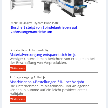
Mehr Flexibilität, Dynamik und Platz
Boschert steigt von Spindelantrieben auf
Zahnstangenantriebe um
Lieferketten bleiben anfällig
Materialversorgung entspannt sich im Juli
Weniger Unternehmen berichten von Problemen bei
der Beschaffung von Vorprodukten.
:
Weiterlesen
M
Auftragseingang 1. Halbjahr
a
Maschinenbau-Bestellungen 5% über Vorjahr
t
Die Unternehmen im Maschinen- und Anlagenbau
e
können in Summe auf ein leicht positives erstes
r
Halbjahr…
i
:
Weiterlesen
a
M
l
a