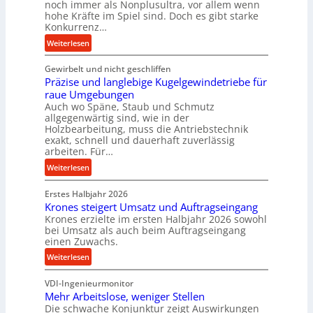
noch immer als Nonplusultra, vor allem wenn
m
hohe Kräfte im Spiel sind. Doch es gibt starke
a
Konkurrenz…
n
:
Weiterlesen
c
K
e
Gewirbelt und nicht geschliffen
u
b
Präzise und langlebige Kugelgewindetriebe für
g
e
raue Umgebungen
e
i
Auch wo Späne, Staub und Schmutz
l
m
allgegenwärtig sind, wie in der
g
Holzbearbeitung, muss die Antriebstechnik
D
e
exakt, schnell und dauerhaft zuverlässig
r
w
arbeiten. Für…
ü
i
:
Weiterlesen
c
n
P
k
d
Erstes Halbjahr 2026
r
p
e
Krones steigert Umsatz und Auftragseingang
ä
r
t
Krones erzielte im ersten Halbjahr 2026 sowohl
z
o
r
bei Umsatz als auch beim Auftragseingang
i
z
einen Zuwachs.
i
s
e
e
:
Weiterlesen
e
s
b
K
u
s
u
VDI-Ingenieurmonitor
r
n
n
Mehr Arbeitslose, weniger Stellen
o
d
Die schwache Konjunktur zeigt Auswirkungen
d
n
l