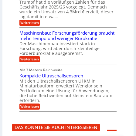
f
b
u
Trumpf hat die vorläufigen Zahlen für das
f
a
n
ü
Geschäftsjahr 2025/26 vorgelegt. Demnach
u
g
h
wurde ein Umsatz von 4,3Mrd.€ erzielt, dieser
s
r
lag damit in etwa…
f
u
:
r
Weiterlesen
n
T
e
g
r
i
e
Maschinenbau: Forschungsförderung braucht
u
e
n
mehr Tempo und weniger Bürokratie
m
s
B
Der Maschinenbau investiert stark in
p
H
S
Forschung, wird aber durch kleinteilige
f
y
C
e
b
Förderbürokratie ausgebremst.
L
r
r
w
:
Weiterlesen
z
i
e
M
i
d
i
a
e
-
Mit 3 Metern Reichweite
t
s
l
K
e
Kompakte Ultraschallsensoren
c
t
u
r
h
Mit den Ultraschallsensoren U1KM in
U
g
e
i
Miniaturbauform erweitert Wenglor sein
m
e
n
n
Portfolio um eine Lösung für Anwendungen,
s
l
t
e
a
l
die hohe Reichweiten auf kleinstem Bauraum
w
n
t
a
erfordern.
i
b
z
g
c
a
:
Weiterlesen
k
e
k
u
K
n
r
e
:
o
a
l
F
m
p
t
o
p
p
DAS KÖNNTE SIE AUCH INTERESSIEREN
r
a
ü
s
k
b
c
t