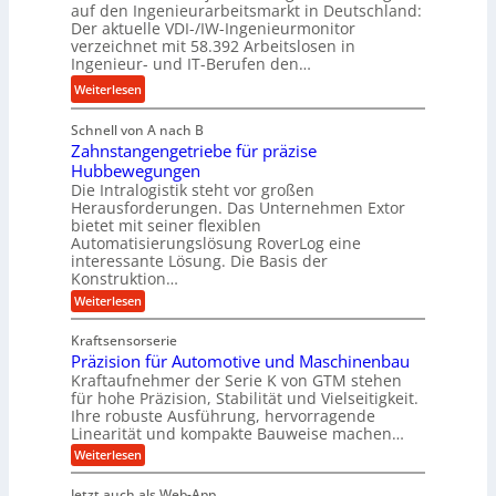
auf den Ingenieurarbeitsmarkt in Deutschland:
H
e
a
Der aktuelle VDI-/IW-Ingenieurmonitor
y
s
n
verzeichnet mit 58.392 Arbeitslosen in
d
s
Ingenieur- und IT-Berufen den…
g
r
t
l
:
Weiterlesen
a
e
e
M
u
i
b
Schnell von A nach B
e
l
g
i
Zahnstangengetriebe für präzise
h
i
e
g
Hubbewegungen
r
k
r
Die Intralogistik steht vor großen
e
A
i
t
Herausforderungen. Das Unternehmen Extor
K
r
m
bietet mit seiner flexiblen
U
u
b
Automatisierungslösung RoverLog eine
V
m
g
e
interessante Lösung. Die Basis der
e
s
e
Konstruktion…
i
r
a
l
t
:
Weiterlesen
g
t
g
Z
s
l
a
z
e
Kraftsensorserie
l
h
e
u
w
Präzision für Automotive und Maschinenbau
o
n
i
n
s
Kraftaufnehmer der Serie K von GTM stehen
i
s
c
t
d
für hohe Präzision, Stabilität und Vielseitigkeit.
n
e
a
h
Ihre robuste Ausführung, hervorragende
A
d
n
,
Linearität und kompakte Bauweise machen…
u
g
e
w
:
e
Weiterlesen
f
t
e
P
n
t
r
r
g
n
Jetzt auch als Web-App