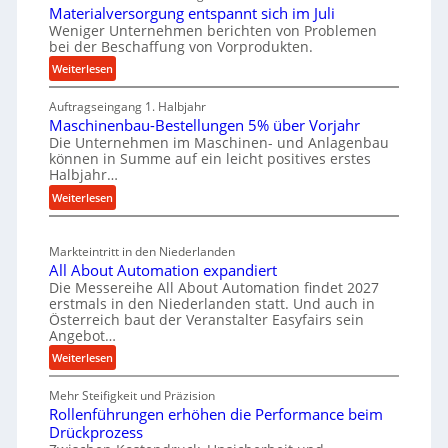
u
t
Materialversorgung entspannt sich im Juli
g
t
Weniger Unternehmen berichten von Problemen
z
e
bei der Beschaffung von Vorprodukten.
s
t
W
c
:
Weiterlesen
e
e
M
h
i
r
Auftragseingang 1. Halbjahr
a
e
l
k
Maschinenbau-Bestellungen 5% über Vorjahr
t
W
e
z
Die Unternehmen im Maschinen- und Anlagenbau
e
i
n
können in Summe auf ein leicht positives erstes
e
r
r
Halbjahr…
e
i
u
t
:
i
Weiterlesen
a
g
s
M
n
l
b
a
c
v
a
Markteintritt in den Niederlanden
s
h
e
u
All About Automation expandiert
c
a
r
Die Messereihe All About Automation findet 2027
p
h
s
f
erstmals in den Niederlanden statt. Und auch in
r
i
o
Österreich baut der Veranstalter Easyfairs sein
t
o
n
Angebot…
r
z
e
z
g
:
Weiterlesen
e
n
e
u
A
i
b
n
s
Mehr Steifigkeit und Präzision
l
g
a
g
Rollenführungen erhöhen die Performance beim
s
l
t
u
e
Drückprozess
A
e
-
s
n