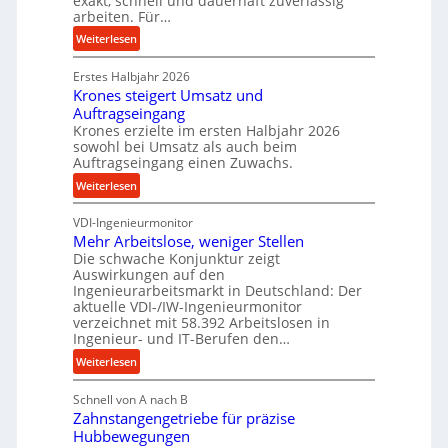
exakt, schnell und dauerhaft zuverlässig
r
w
arbeiten. Für…
ü
i
:
Weiterlesen
c
n
P
k
d
Erstes Halbjahr 2026
r
p
e
Krones steigert Umsatz und
ä
r
t
Auftragseingang
z
o
r
Krones erzielte im ersten Halbjahr 2026
i
z
i
sowohl bei Umsatz als auch beim
s
e
Auftragseingang einen Zuwachs.
e
e
s
b
:
Weiterlesen
u
s
u
K
n
n
VDI-Ingenieurmonitor
r
d
d
Mehr Arbeitslose, weniger Stellen
o
l
Die schwache Konjunktur zeigt
H
n
a
Auswirkungen auf den
y
e
n
Ingenieurarbeitsmarkt in Deutschland: Der
d
s
g
aktuelle VDI-/IW-Ingenieurmonitor
r
s
verzeichnet mit 58.392 Arbeitslosen in
l
a
t
Ingenieur- und IT-Berufen den…
e
u
e
:
b
Weiterlesen
l
i
M
i
i
g
Schnell von A nach B
e
g
k
e
Zahnstangengetriebe für präzise
h
e
i
r
Hubbewegungen
r
K