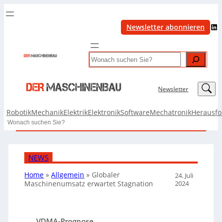
LinkedIn
Newsletter abonnieren
Search
LinkedIn
Newsletter
Robotik
Mechanik
Elektrik
Elektronik
Software
Mechatronik
Herausf
Search
NEWS
Home
»
Allgemein
»
Globaler
24. Juli
2024
Maschinenumsatz erwartet Stagnation
VDMA-Prognose