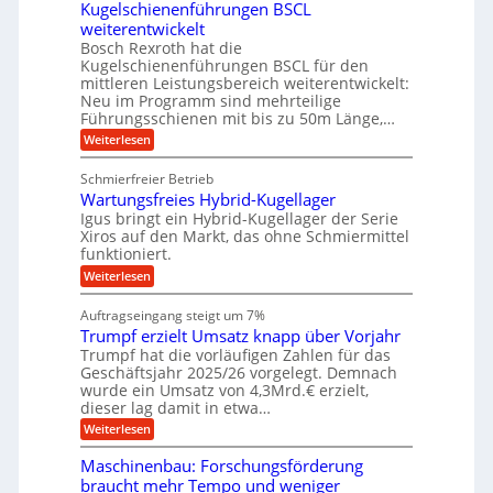
ä
Kugelschienenführungen BSCL
i
g
A
e
U
z
t
weiterentwickelt
u
i
n
m
a
t
Bosch Rexroth hat die
s
l
o
g
Kugelschienenführungen BSCL für den
e
e
m
e
mittleren Leistungsbereich weiterentwickelt:
H
r
o
Neu im Programm sind mehrteilige
u
b
W
t
b
Führungsschienen mit bis zu 50m Länge,…
e
i
u
b
r
v
:
Weiterlesen
n
e
k
e
K
w
z
g
u
u
e
Schmierfreier Betrieb
e
n
e
g
g
u
d
Wartungsfreies Hybrid-Kugellager
e
n
u
g
M
l
Igus bringt ein Hybrid-Kugellager der Serie
n
k
a
s
Xiros auf den Markt, das ohne Schmiermittel
g
r
s
c
funktioniert.
e
e
c
h
n
i
h
:
Weiterlesen
i
s
i
W
e
l
n
a
n
Auftragseingang steigt um 7%
a
e
r
e
u
Trumpf erzielt Umsatz knapp über Vorjahr
n
t
n
f
b
u
Trumpf hat die vorläufigen Zahlen für das
f
a
n
ü
Geschäftsjahr 2025/26 vorgelegt. Demnach
u
g
h
wurde ein Umsatz von 4,3Mrd.€ erzielt,
s
r
dieser lag damit in etwa…
f
u
:
r
Weiterlesen
n
T
e
g
r
i
e
Maschinenbau: Forschungsförderung
u
e
n
braucht mehr Tempo und weniger
m
s
B