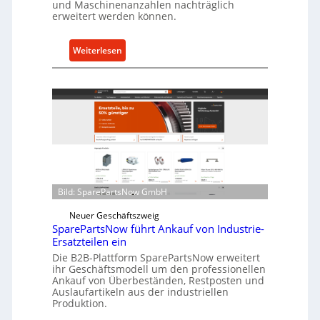
und Maschinenanzahlen nachträglich
c
erweitert werden können.
h
u
:
Weiterlesen
t
C
z
e
f
l
ü
l
r
r
i
o
n
e
d
n
i
t
Bild: SparePartsNow GmbH
r
w
e
i
Neuer Geschäftszweig
k
SparePartsNow führt Ankauf von Industrie-
c
t
Ersatzteilen ein
k
e
Die B2B-Plattform SparePartsNow erweitert
e
ihr Geschäftsmodell um den professionellen
A
l
Ankauf von Überbeständen, Restposten und
n
t
Auslaufartikeln aus der industriellen
t
Produktion.
X
r
6