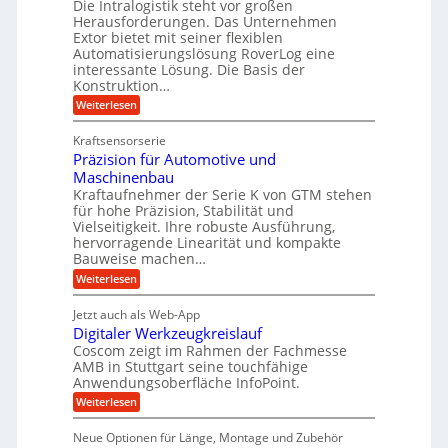
m
t
Die Intralogistik steht vor großen
A
u
Herausforderungen. Das Unternehmen
V
U
r
g
Extor bietet mit seiner flexiblen
e
m
b
e
Automatisierungslösung RoverLog eine
r
s
e
l
interessante Lösung. Die Basis der
g
a
Konstruktion…
i
g
l
t
t
e
:
Weiterlesen
e
z
Z
s
w
a
i
u
Kraftsensorserie
l
i
h
c
n
Präzision für Automotive und
o
n
n
h
d
s
Maschinenbau
s
d
t
A
Kraftaufnehmer der Serie K von GTM stehen
e
e
a
für hohe Präzision, Stabilität und
u
n
,
t
Vielseitigkeit. Ihre robuste Ausführung,
g
f
w
r
hervorragende Linearität und kompakte
e
t
e
i
Bauweise machen…
n
r
g
n
e
:
Weiterlesen
e
a
P
i
b
t
r
g
g
e
Jetzt auch als Web-App
r
ä
s
i
e
f
Digitaler Werkzeugkreislauf
z
e
e
i
Coscom zeigt im Rahmen der Fachmesse
r
ü
b
s
i
AMB in Stuttgart seine touchfähige
S
r
e
i
Anwendungsoberfläche InfoPoint.
n
f
t
r
o
ü
:
g
Weiterlesen
n
e
a
r
D
f
a
l
u
p
i
ü
Neue Optionen für Länge, Montage und Zubehör
n
r
g
l
e
r