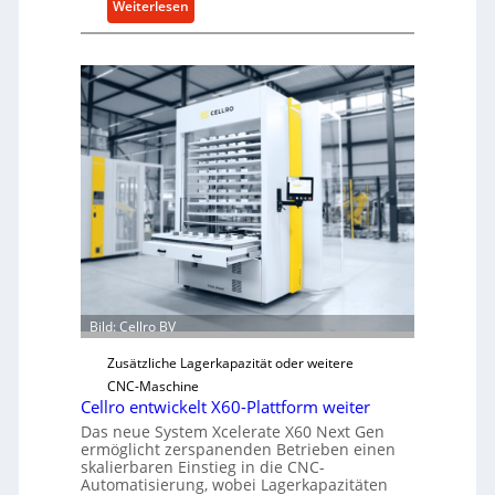
:
Weiterlesen
M
e
c
h
a
n
i
s
c
h
e
r
Ü
Bild: Cellro BV
b
e
Zusätzliche Lagerkapazität oder weitere
r
CNC-Maschine
l
Cellro entwickelt X60-Plattform weiter
a
Das neue System Xcelerate X60 Next Gen
s
ermöglicht zerspanenden Betrieben einen
skalierbaren Einstieg in die CNC-
t
Automatisierung, wobei Lagerkapazitäten
s