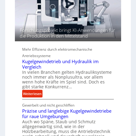
h
ö
r
h
e
n
d
Forschungsprojekt bringt KI-Anwendungen für
i
die Produktion in den Mittelstand
e
P
Mehr Effizienz durch elektromechanische
e
Antriebssysteme
r
Kugelgewindetrieb und Hydraulik im
f
Vergleich
o
In vielen Branchen gelten Hydrauliksysteme
r
noch immer als Nonplusultra, vor allem
m
wenn hohe Kräfte im Spiel sind. Doch es
a
gibt starke Konkurrenz…
n
:
Weiterlesen
c
K
e
Gewirbelt und nicht geschliffen
u
b
Präzise und langlebige Kugelgewindetriebe
g
e
für raue Umgebungen
e
i
Auch wo Späne, Staub und Schmutz
l
allgegenwärtig sind, wie in der
m
g
Holzbearbeitung, muss die Antriebstechnik
D
e