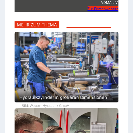
VDMA e.V.
Zur Firmenwebsite
MEHR ZUM THEMA
Hydraulikzylinder in größeren Dimensionen
Bild: Weber- Hydraulik GmbH