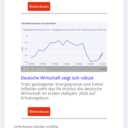
k
:
Weiterlesen
a
M
u
e
f
t
v
h
o
o
n
d
I
e
n
n
d
f
u
ü
Bild: Ifo Institut
s
r
t
Deutsche Wirtschaft zeigt sich robust
n
r
Trotz gestiegener Energiepreise und hoher
a
Inflation sieht das Ifo Institut die deutsche
i
c
Wirtschaft im ersten Halbjahr 2026 auf
e
h
Erholungskurs.
-
h
E
a
:
Weiterlesen
r
l
D
s
t
e
a
i
Lieferketten bleiben anfällig