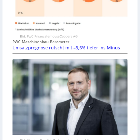
Bild: PwC PricewaterhouseCoopers AG
PWC-Maschinenbau-Barometer
Umsatzprognose rutscht mit –3,6% tiefer ins Minus