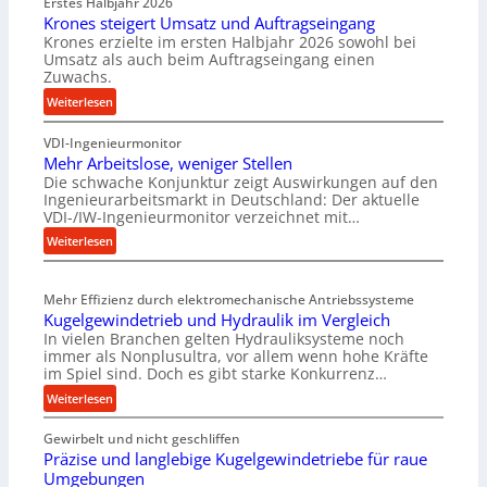
Erstes Halbjahr 2026
Krones steigert Umsatz und Auftragseingang
Krones erzielte im ersten Halbjahr 2026 sowohl bei
Umsatz als auch beim Auftragseingang einen
Zuwachs.
:
Weiterlesen
K
VDI-Ingenieurmonitor
r
Mehr Arbeitslose, weniger Stellen
o
Die schwache Konjunktur zeigt Auswirkungen auf den
n
Ingenieurarbeitsmarkt in Deutschland: Der aktuelle
e
VDI-/IW-Ingenieurmonitor verzeichnet mit…
s
:
Weiterlesen
s
M
t
e
e
Mehr Effizienz durch elektromechanische Antriebssysteme
h
i
Kugelgewindetrieb und Hydraulik im Vergleich
r
g
In vielen Branchen gelten Hydrauliksysteme noch
A
e
immer als Nonplusultra, vor allem wenn hohe Kräfte
r
r
im Spiel sind. Doch es gibt starke Konkurrenz…
b
t
:
Weiterlesen
e
U
K
i
m
Gewirbelt und nicht geschliffen
u
t
s
Präzise und langlebige Kugelgewindetriebe für raue
g
s
a
Umgebungen
e