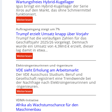
a
Wartungsfreies Hybrid-Kugellager
g
k
u
Igus bringt ein Hybrid-Kugellager der Serie
e
z
Xiros auf den Markt, das ohne Schmiermittel
e
l
funktioniert.
e
U
s
u
m
:
Weiterlesen
c
g
g
W
h
k
e
Auftragseingang steigt um 7%
a
i
r
b
Trumpf erzielt Umsatz knapp über Vorjahr
r
e
Trumpf hat die vorläufigen Zahlen für das
e
u
t
n
Geschäftsjahr 2025/26 vorgelegt. Demnach
i
n
u
e
wurde ein Umsatz von 4,3Mrd.€ erzielt, dieser
s
g
n
n
lag damit in etwa…
l
e
g
f
:
Weiterlesen
a
n
s
ü
T
u
f
h
Elektroingenieurinnen und -ingenieure
r
f
r
r
VDE sieht Erholung am Arbeitsmarkt
u
e
u
Der VDE Ausschuss Studium, Beruf und
m
i
n
Gesellschaft registriert eine Trendwende bei
p
e
der Nachfrage nach Elektroingenieurinnen und
g
f
-ingenieuren.
s
e
e
H
:
Weiterlesen
n
r
V
y
B
D
z
VDMA-Initiative
b
S
E
i
Afrika als Wachstumschance für den
s
r
C
e
i
Maschinenbau
i
L
e