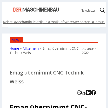
Linked
Newsletter
Robotik
Mechanik
Elektrik
Elektronik
Software
Mechatronik
Herausf
NEWS
Home
»
Allgemein
»
Emag übernimmt CNC­-
20. Januar
2020
Technik Weiss
Emag übernimmt CNC­-Technik
Weiss
Emag übernimmt CNC­-