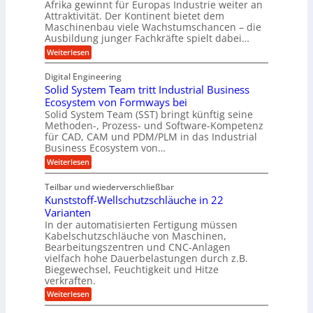
l
Afrika gewinnt für Europas Industrie weiter an
d
h
w
Attraktivität. Der Kontinent bietet dem
t
t
-
e
Maschinenbau viele Wachstumschancen – die
U
E
K
Ausbildung junger Fachkräfte spielt dabei…
i
r
m
u
h
t
:
Weiterlesen
s
o
g
A
e
a
l
f
e
Digital Engineering
r
u
r
t
l
n
Solid System Team tritt Industrial Business
e
i
z
g
l
k
Ecosystem von Formways bei
n
a
k
a
Solid System Team (SST) bringt künftig seine
a
t
m
a
n
Methoden-, Prozess- und Software-Kompetenz
g
A
l
w
a
für CAD, CAM und PDM/PLM in das Industrial
r
s
e
i
b
Business Ecosystem von…
p
W
r
c
e
a
p
:
Weiterlesen
i
c
k
S
ü
t
h
o
e
s
Teilbar und wiederverschließbar
b
s
l
m
l
t
Kunststoff-Wellschutzschläuche in 22
i
e
a
u
t
d
Varianten
r
r
m
S
In der automatisierten Fertigung müssen
k
s
V
y
Kabelschutzschläuche von Maschinen,
t
c
s
o
Bearbeitungszentren und CNC-Anlagen
h
t
r
a
vielfach hohe Dauerbelastungen durch z.B.
e
n
j
Biegewechsel, Feuchtigkeit und Hitze
m
c
T
verkraften.
a
e
e
:
h
Weiterlesen
f
a
K
ü
r
m
u