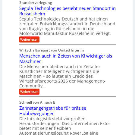
r
t
Standortverlegung
n
d
r
Segula Technologies bezieht neuen Standort in
s
e
i
t
Rüsselsheim
n
t
s
M
Segula Technologies Deutschland hat einen
t
t
a
I
zentralen Entwicklungsstandort in Deutschland
o
s
n
vom Rugbyring in Rüsselsheim in die
f
c
d
Motorworld Manufaktur Rüsselsheim verlegt.
f
h
u
-
i
:
Weiterlesen
s
W
n
S
t
e
e
e
r
Wirtschaftsreport von United Interim
l
n
g
i
l
Menschen auch in Zeiten von KI wichtiger als
b
u
a
s
a
l
Maschinen
l
c
u
a
B
Die Menschen bleiben auch im Zeitalter
h
T
u
Künstlicher Intelligenz wichtiger als die
u
e
s
Maschinen – so lautet ein Credo des
t
c
i
z
Wirtschaftsreports 2026 der Management-
h
n
s
Community…
n
e
c
o
s
:
Weiterlesen
h
l
s
M
l
o
E
e
ä
Schnell von A nach B
g
c
n
u
i
Zahnstangengetriebe für präzise
o
s
c
e
s
c
Hubbewegungen
h
s
y
h
Die Intralogistik steht vor großen
e
b
s
e
i
Herausforderungen. Das Unternehmen Extor
e
t
n
n
z
bietet mit seiner flexiblen
e
a
2
i
Automatisierungslösung RoverLog eine
m
u
2