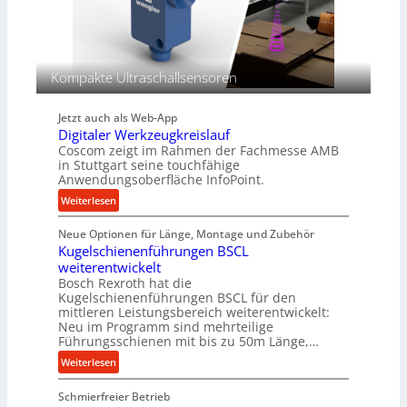
i
e
k
K
i
u
m
g
V
Kompakte Ultraschallsensoren
e
e
l
r
g
Jetzt auch als Web-App
g
e
Digitaler Werkzeugkreislauf
l
w
Coscom zeigt im Rahmen der Fachmesse AMB
e
in Stuttgart seine touchfähige
i
i
Anwendungsoberfläche InfoPoint.
n
c
:
Weiterlesen
d
h
D
e
Neue Optionen für Länge, Montage und Zubehör
i
t
Kugelschienenführungen BSCL
g
r
weiterentwickelt
i
i
Bosch Rexroth hat die
t
e
Kugelschienenführungen BSCL für den
a
b
mittleren Leistungsbereich weiterentwickelt:
l
e
Neu im Programm sind mehrteilige
e
f
Führungsschienen mit bis zu 50m Länge,…
r
ü
:
Weiterlesen
W
r
K
e
r
Schmierfreier Betrieb
u
r