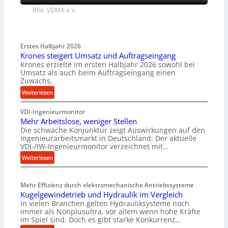
Bild: VDMA e.V.
Erstes Halbjahr 2026
Krones steigert Umsatz und Auftragseingang
Krones erzielte im ersten Halbjahr 2026 sowohl bei
Umsatz als auch beim Auftragseingang einen
Zuwachs.
:
Weiterlesen
K
VDI-Ingenieurmonitor
r
Mehr Arbeitslose, weniger Stellen
o
Die schwache Konjunktur zeigt Auswirkungen auf den
n
Ingenieurarbeitsmarkt in Deutschland: Der aktuelle
e
VDI-/IW-Ingenieurmonitor verzeichnet mit…
s
:
Weiterlesen
s
M
t
e
e
Mehr Effizienz durch elektromechanische Antriebssysteme
h
i
Kugelgewindetrieb und Hydraulik im Vergleich
r
g
In vielen Branchen gelten Hydrauliksysteme noch
A
e
immer als Nonplusultra, vor allem wenn hohe Kräfte
r
r
im Spiel sind. Doch es gibt starke Konkurrenz…
b
t