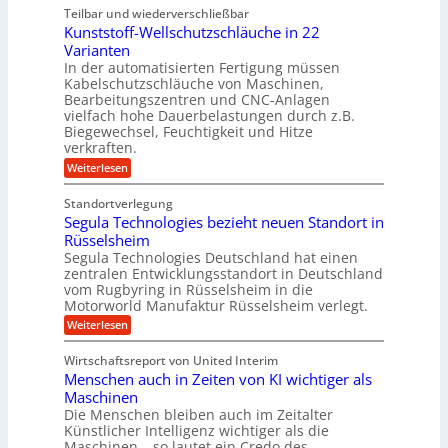
h
o
e
s
Teilbar und wiederverschließbar
b
s
l
m
l
t
Kunststoff-Wellschutzschläuche in 22
i
e
a
u
t
d
Varianten
r
r
m
S
In der automatisierten Fertigung müssen
k
s
V
y
Kabelschutzschläuche von Maschinen,
t
c
s
o
Bearbeitungszentren und CNC-Anlagen
h
t
r
a
vielfach hohe Dauerbelastungen durch z.B.
e
n
j
Biegewechsel, Feuchtigkeit und Hitze
m
c
T
verkraften.
a
e
e
:
h
Weiterlesen
f
a
K
ü
r
m
u
r
t
Standortverlegung
n
d
r
Segula Technologies bezieht neuen Standort in
s
e
i
t
Rüsselsheim
n
t
s
M
Segula Technologies Deutschland hat einen
t
t
a
I
zentralen Entwicklungsstandort in Deutschland
o
s
n
vom Rugbyring in Rüsselsheim in die
f
c
d
Motorworld Manufaktur Rüsselsheim verlegt.
f
h
u
-
i
:
Weiterlesen
s
W
n
S
t
e
e
e
r
Wirtschaftsreport von United Interim
l
n
g
i
l
Menschen auch in Zeiten von KI wichtiger als
b
u
a
s
a
l
Maschinen
l
c
u
a
B
Die Menschen bleiben auch im Zeitalter
h
T
u
Künstlicher Intelligenz wichtiger als die
u
e
s
Maschinen – so lautet ein Credo des
t