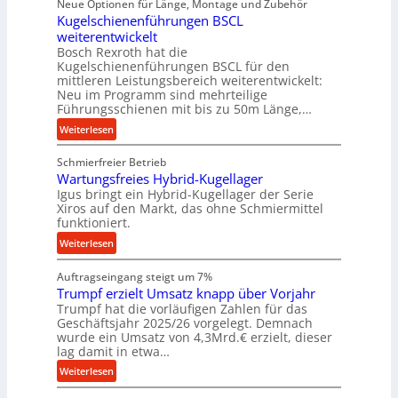
Neue Optionen für Länge, Montage und Zubehör
i
f
Kugelschienenführungen BSCL
g
ü
weiterentwickelt
i
r
Bosch Rexroth hat die
t
r
Kugelschienenführungen BSCL für den
a
mittleren Leistungsbereich weiterentwickelt:
a
l
Neu im Programm sind mehrteilige
u
e
Führungsschienen mit bis zu 50m Länge,…
e
r
:
Weiterlesen
U
W
K
m
e
Schmierfreier Betrieb
u
g
r
Wartungsfreies Hybrid-Kugellager
g
e
k
Igus bringt ein Hybrid-Kugellager der Serie
e
b
z
Xiros auf den Markt, das ohne Schmiermittel
l
u
funktioniert.
e
s
n
u
:
Weiterlesen
c
g
g
W
h
e
k
Auftragseingang steigt um 7%
a
i
n
r
Trumpf erzielt Umsatz knapp über Vorjahr
r
e
Trumpf hat die vorläufigen Zahlen für das
e
t
n
Geschäftsjahr 2025/26 vorgelegt. Demnach
i
u
e
wurde ein Umsatz von 4,3Mrd.€ erzielt, dieser
s
n
n
lag damit in etwa…
l
g
f
:
Weiterlesen
a
s
ü
T
u
f