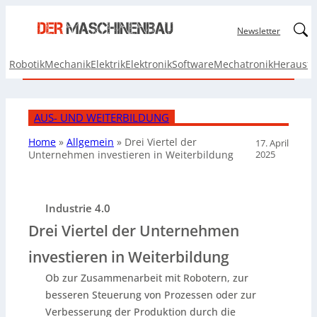
Linked
Newsletter
Robotik
Mechanik
Elektrik
Elektronik
Software
Mechatronik
Herausf
AUS- UND WEITERBILDUNG
Home
»
Allgemein
»
Drei Viertel der
17. April
2025
Unternehmen investieren in Weiterbildung
Industrie 4.0
Drei Viertel der Unternehmen
investieren in Weiterbildung
Ob zur Zusammenarbeit mit Robotern, zur
besseren Steuerung von Prozessen oder zur
Verbesserung der Produktion durch die