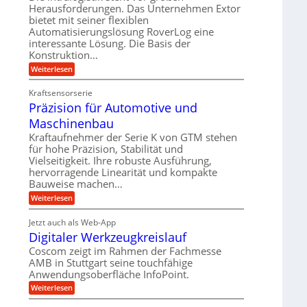
e
r
m
Herausforderungen. Das Unternehmen Extor
l
l
b
bietet mit seiner flexiblen
s
e
g
Automatisierungslösung RoverLog eine
e
a
i
e
interessante Lösung. Die Basis der
i
t
c
w
Konstruktion…
t
z
h
i
:
Weiterlesen
s
u
Z
n
l
n
a
d
Kraftsensorserie
o
h
d
Präzision für Automotive und
e
n
s
A
s
t
Maschinenbau
e
u
t
r
,
a
Kraftaufnehmer der Serie K von GTM stehen
f
i
n
w
für hohe Präzision, Stabilität und
t
g
e
Vielseitigkeit. Ihre robuste Ausführung,
e
r
e
b
hervorragende Linearität und kompakte
n
n
a
Bauweise machen…
e
g
i
g
e
f
:
Weiterlesen
g
s
t
P
ü
r
e
e
r
i
Jetzt auch als Web-App
r
r
ä
i
e
Digitaler Werkzeugkreislauf
r
z
S
n
b
i
a
Coscom zeigt im Rahmen der Fachmesse
e
t
g
s
f
AMB in Stuttgart seine touchfähige
u
i
e
a
ü
Anwendungsoberfläche InfoPoint.
o
e
l
r
n
n
:
U
Weiterlesen
p
l
g
f
D
r
m
ü
e
i