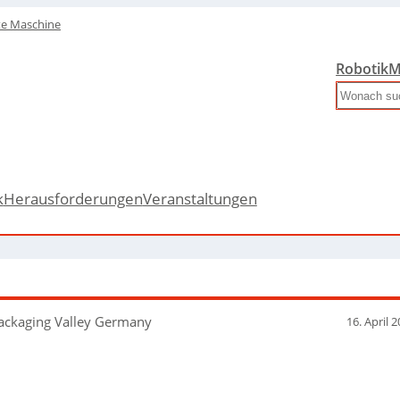
te Maschine
Robotik
M
Search
k
Herausforderungen
Veranstaltungen
Packaging Valley Germany
16. April 