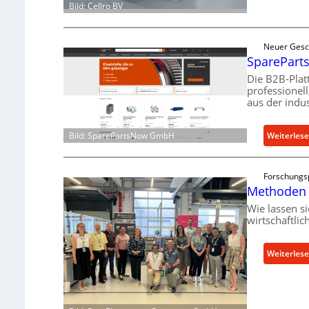
Bild: Cellro BV
Neuer Gesc
SpareParts
Die B2B-Plat
professionel
aus der indus
Bild: SparePartsNow GmbH
Weiterles
Forschungs
Methoden 
Wie lassen s
wirtschaftli
Weiterles