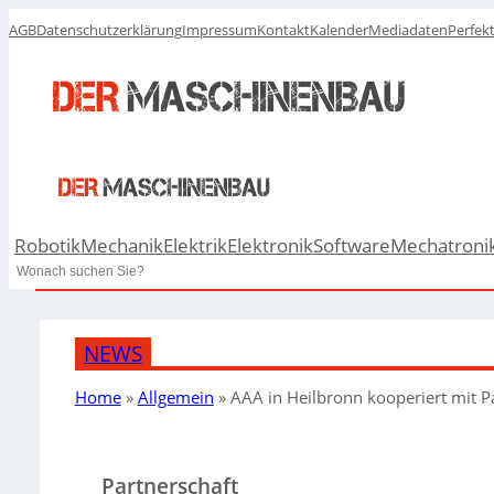
AGB
Datenschutzerklärung
Impressum
Kontakt
Kalender
Mediadaten
Perfek
Robotik
Mechanik
Elektrik
Elektronik
Software
Mechatroni
Search
NEWS
Home
»
Allgemein
»
AAA in Heilbronn kooperiert mit 
Partnerschaft