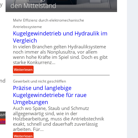
d
y
den Mittelstand
i
e
P
Mehr Effizienz durch elektromechanische
e
Antriebssysteme
r
Kugelgewindetrieb und Hydraulik im
f
Vergleich
o
In vielen Branchen gelten Hydrauliksysteme
r
noch immer als Nonplusultra, vor allem
m
wenn hohe Kräfte im Spiel sind. Doch es gibt
a
starke Konkurrenz…
n
:
Weiterlesen
c
K
e
ind
Gewirbelt und nicht geschliffen
u
b
Präzise und langlebige
g
e
e
Kugelgewindetriebe für raue
i
l
Umgebungen
m
g
D
Auch wo Späne, Staub und Schmutz
e
r
allgegenwärtig sind, wie in der
mbH
w
Holzbearbeitung, muss die Antriebstechnik
ü
ite
i
exakt, schnell und dauerhaft zuverlässig
c
n
arbeiten. Für…
k
d
:
p
Weiterlesen