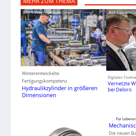
MEHR ZUM THEMA
Bild: Weber- Hydraulik GmbH
Bild: Coscom 
Weiterentwickelte
Digitales Toolm
Fertigungskompetenz
Vernetzte W
Hydraulikzylinder in größeren
bei Deloro
Dimensionen
Für Lebensm
Mechanisch
Die neuen Ba