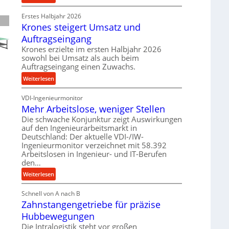
e
P
r
t
Erstes Halbjahr 2026
r
o
r
Krones steigert Umsatz und
ä
z
i
z
e
Auftragseingang
e
i
s
Krones erzielte im ersten Halbjahr 2026
b
s
s
sowohl bei Umsatz als auch beim
u
e
Auftragseingang einen Zuwachs.
n
u
:
Weiterlesen
d
n
K
H
d
VDI-Ingenieurmonitor
r
y
l
Mehr Arbeitslose, weniger Stellen
o
d
a
n
Die schwache Konjunktur zeigt Auswirkungen
r
n
auf den Ingenieurarbeitsmarkt in
e
a
g
Deutschland: Der aktuelle VDI-/IW-
s
u
l
Ingenieurmonitor verzeichnet mit 58.392
s
l
e
Arbeitslosen in Ingenieur- und IT-Berufen
t
i
den…
b
e
k
i
:
Weiterlesen
i
i
g
M
g
m
e
Schnell von A nach B
e
e
V
K
Zahnstangengetriebe für präzise
h
r
e
u
r
t
Hubbewegungen
r
g
A
U
Die Intralogistik steht vor großen
g