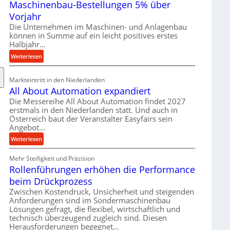
Maschinenbau-Bestellungen 5% über
t
e
Vorjahr
r
Die Unternehmen im Maschinen- und Anlagenbau
i
können in Summe auf ein leicht positives erstes
a
Halbjahr…
l
:
Weiterlesen
v
M
e
a
Markteintritt in den Niederlanden
r
s
All About Automation expandiert
s
c
Die Messereihe All About Automation findet 2027
o
h
erstmals in den Niederlanden statt. Und auch in
r
i
Österreich baut der Veranstalter Easyfairs sein
g
n
Angebot…
u
e
:
Weiterlesen
n
n
A
g
b
Mehr Steifigkeit und Präzision
l
e
a
Rollenführungen erhöhen die Performance
l
n
u
A
t
beim Drückprozess
-
b
s
Zwischen Kostendruck, Unsicherheit und steigenden
B
o
p
Anforderungen sind im Sondermaschinenbau
e
u
Lösungen gefragt, die flexibel, wirtschaftlich und
a
s
technisch überzeugend zugleich sind. Diesen
t
n
t
Herausforderungen begegnet…
A
n