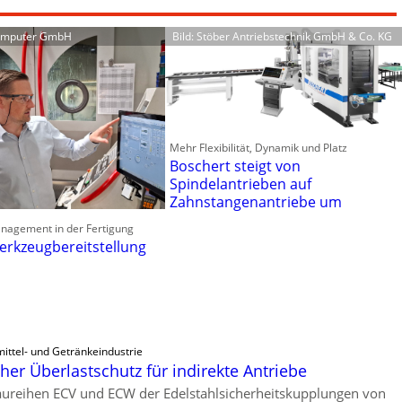
Computer GmbH
Bild: Stöber Antriebstechnik GmbH & Co. KG
Mehr Flexibilität, Dynamik und Platz
Boschert steigt von
Spindelantrieben auf
Zahnstangenantriebe um
anagement in der Fertigung
erkzeugbereitstellung
ittel- und Getränkeindustrie
er Überlastschutz für indirekte Antriebe
ureihen ECV und ECW der Edelstahlsicherheitskupplungen von