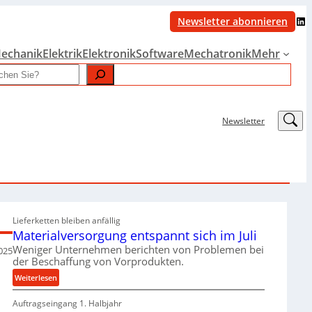
LinkedIn
Newsletter abonnieren
echanik
Elektrik
Elektronik
Software
Mechatronik
Mehr
LinkedIn
Newsletter
Lieferketten bleiben anfällig
Materialversorgung entspannt sich im Juli
Weniger Unternehmen berichten von Problemen bei
2025
der Beschaffung von Vorprodukten.
:
Weiterlesen
M
Auftragseingang 1. Halbjahr
a