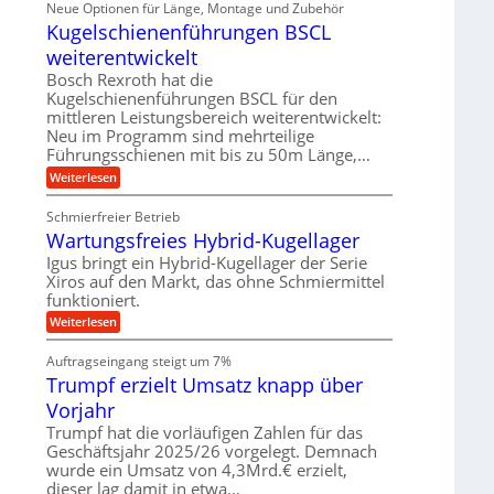
ä
Neue Optionen für Länge, Montage und Zubehör
r
g
g
n
z
A
Kugelschienenführungen BSCL
i
e
i
u
t
s
b
weiterentwickelt
t
a
e
o
u
l
Bosch Rexroth hat die
H
m
e
n
u
Kugelschienenführungen BSCL für den
o
r
b
mittleren Leistungsbereich weiterentwickelt:
g
t
W
b
i
Neu im Programm sind mehrteilige
e
e
e
v
Führungsschienen mit bis zu 50m Länge,…
r
w
n
e
k
e
:
Weiterlesen
u
z
g
K
n
e
u
u
d
u
Schmierfreier Betrieb
n
g
M
g
g
Wartungsfreies Hybrid-Kugellager
e
a
k
e
l
s
Igus bringt ein Hybrid-Kugellager der Serie
r
n
s
c
e
Xiros auf den Markt, das ohne Schmiermittel
c
h
i
funktioniert.
h
i
s
i
n
:
Weiterlesen
l
e
e
W
a
n
n
a
u
Auftragseingang steigt um 7%
e
b
r
f
n
a
Trumpf erzielt Umsatz knapp über
t
f
u
u
Vorjahr
ü
n
h
g
Trumpf hat die vorläufigen Zahlen für das
r
s
Geschäftsjahr 2025/26 vorgelegt. Demnach
u
f
wurde ein Umsatz von 4,3Mrd.€ erzielt,
n
r
g
dieser lag damit in etwa…
e