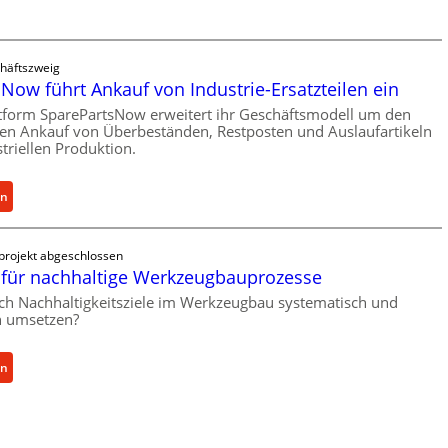
a
l
s
l
t
r
s
häftszweig
o
Now führt Ankauf von Industrie-Ersatzteilen ein
c
e
h
n
tform SparePartsNow erweitert ihr Geschäftsmodell um den
u
len Ankauf von Überbeständen, Restposten und Auslaufartikeln
t
triellen Produktion.
t
w
z
i
f
:
c
en
ü
S
k
r
p
e
i
projekt abgeschlossen
a
l
für nachhaltige Werkzeugbauprozesse
n
r
t
d
ich Nachhaltigkeitsziele im Werkzeugbau systematisch und
e
X
i
ch umsetzen?
P
6
r
a
0
e
r
-
:
en
k
t
P
M
t
s
l
e
e
N
a
t
A
o
t