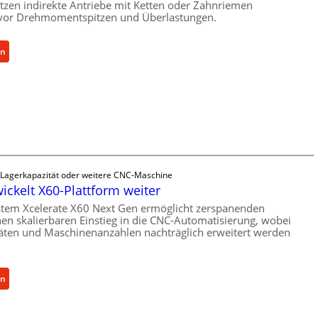
zen indirekte Antriebe mit Ketten oder Zahnriemen
vor Drehmomentspitzen und Überlastungen.
:
en
M
e
c
h
a
n
i
s
 Lagerkapazität oder weitere CNC-Maschine
c
wickelt X60-Plattform weiter
h
tem Xcelerate X60 Next Gen ermöglicht zerspanenden
e
nen skalierbaren Einstieg in die CNC-Automatisierung, wobei
r
äten und Maschinenanzahlen nachträglich erweitert werden
Ü
b
e
:
en
r
C
l
e