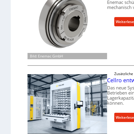
Enemac schüt
mechanisch 
Weiterles
Bild: Enemac GmbH
Zusätzliche
Cellro ent
Das neue Sys
Betrieben ei
Lagerkapazit
können.
Weiterles