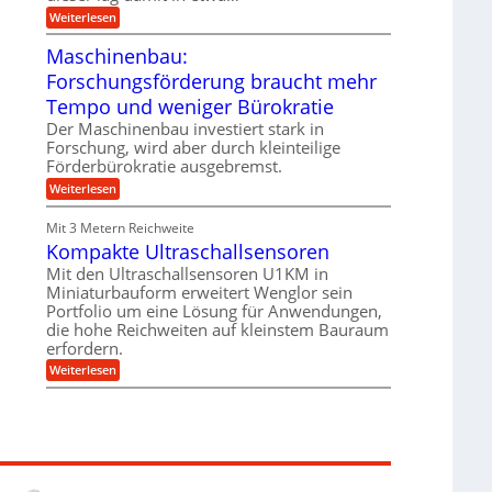
e
i
:
Weiterlesen
n
e
T
B
s
r
Maschinenbau:
S
H
u
C
y
Forschungsförderung braucht mehr
m
L
b
p
w
Tempo und weniger Bürokratie
r
f
e
i
e
Der Maschinenbau investiert stark in
i
d
r
t
Forschung, wird aber durch kleinteilige
-
z
e
Förderbürokratie ausgebremst.
K
i
r
u
e
:
Weiterlesen
e
g
l
M
n
e
t
a
t
Mit 3 Metern Reichweite
l
U
s
w
l
m
Kompakte Ultraschallsensoren
c
i
a
s
h
c
Mit den Ultraschallsensoren U1KM in
g
a
i
k
e
Miniaturbauform erweitert Wenglor sein
t
n
e
r
z
Portfolio um eine Lösung für Anwendungen,
e
l
k
n
die hohe Reichweiten auf kleinstem Bauraum
t
n
b
erfordern.
a
a
:
p
Weiterlesen
u
K
p
:
o
ü
F
m
b
o
p
e
r
a
r
s
k
V
c
t
o
h
e