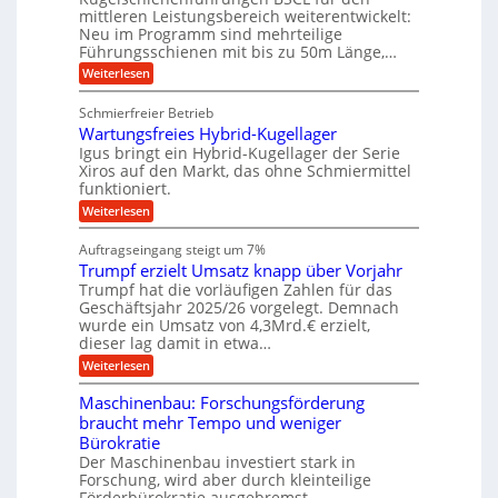
e
e
m
i
mittleren Leistungsbereich weiterentwickelt:
e
H
r
o
n
Neu im Programm sind mehrteilige
u
W
b
t
e
b
Führungsschienen mit bis zu 50m Länge,…
e
i
n
u
b
r
v
:
Weiterlesen
e
n
k
e
K
w
z
u
g
u
e
Schmierfreier Betrieb
e
n
g
e
g
u
d
Wartungsfreies Hybrid-Kugellager
e
u
n
g
M
l
Igus bringt ein Hybrid-Kugellager der Serie
n
k
a
s
Xiros auf den Markt, das ohne Schmiermittel
g
r
s
c
funktioniert.
e
e
c
h
n
i
h
:
Weiterlesen
i
s
i
W
e
l
n
a
n
Auftragseingang steigt um 7%
a
e
r
e
u
Trumpf erzielt Umsatz knapp über Vorjahr
n
t
n
f
b
u
Trumpf hat die vorläufigen Zahlen für das
f
a
n
ü
Geschäftsjahr 2025/26 vorgelegt. Demnach
u
g
h
wurde ein Umsatz von 4,3Mrd.€ erzielt,
s
r
dieser lag damit in etwa…
f
u
:
r
Weiterlesen
n
T
e
g
r
i
e
Maschinenbau: Forschungsförderung
u
e
n
braucht mehr Tempo und weniger
m
s
B
Bürokratie
p
H
S
f
y
Der Maschinenbau investiert stark in
C
e
b
L
Forschung, wird aber durch kleinteilige
r
r
w
Förderbürokratie ausgebremst.