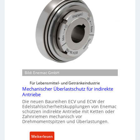
h
i
n
e
n
b
a
u
-
B
e
Bild: Enemac GmbH
s
t
Für Lebensmittel- und Getränkeindustrie
e
Mechanischer Überlastschutz für indirekte
l
Antriebe
l
Die neuen Baureihen ECV und ECW der
Edelstahlsicherheitskupplungen von Enemac
u
schützen indirekte Antriebe mit Ketten oder
n
Zahnriemen mechanisch vor
g
Drehmomentspitzen und Überlastungen.
e
n
:
Weiterlesen
5