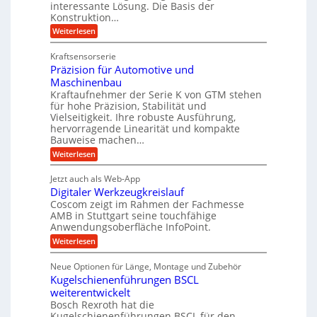
s
interessante Lösung. Die Basis der
l
c
g
a
h
Konstruktion…
g
i
l
t
:
Weiterlesen
e
n
e
Z
z
Z
w
a
i
u
e
Kraftsensorserie
i
h
i
c
n
Präzision für Automotive und
n
n
t
s
h
Maschinenbau
d
e
d
t
Kraftaufnehmer der Serie K von GTM stehen
n
A
e
a
v
für hohe Präzision, Stabilität und
u
n
t
o
Vielseitigkeit. Ihre robuste Ausführung,
g
f
n
r
hervorragende Linearität und kompakte
e
K
t
Bauweise machen…
i
n
I
r
g
e
:
Weiterlesen
w
e
a
P
i
b
t
r
c
g
Jetzt auch als Web-App
r
e
ä
h
i
s
Digitaler Werkzeugkreislauf
z
f
t
e
e
i
Coscom zeigt im Rahmen der Fachmesse
i
ü
b
s
g
AMB in Stuttgart seine touchfähige
i
e
r
i
e
Anwendungsoberfläche InfoPoint.
f
n
o
r
r
ü
:
Weiterlesen
n
g
a
a
r
D
f
l
a
p
i
u
ü
s
Neue Optionen für Länge, Montage und Zubehör
r
n
g
r
M
e
ä
Kugelschienenführungen BSCL
i
A
a
g
U
z
t
weiterentwickelt
u
s
i
a
m
t
c
Bosch Rexroth hat die
s
l
o
h
g
Kugelschienenführungen BSCL für den