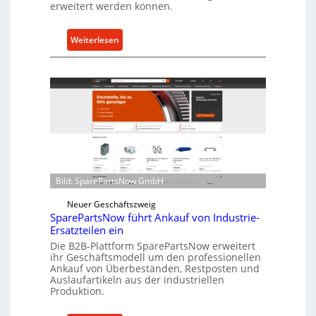
c
erweitert werden können.
h
u
:
Weiterlesen
t
C
z
e
f
l
ü
l
r
r
i
o
n
e
d
n
i
t
r
Bild: SparePartsNow GmbH
w
e
i
Neuer Geschäftszweig
k
SparePartsNow führt Ankauf von Industrie-
c
t
Ersatzteilen ein
k
e
Die B2B-Plattform SparePartsNow erweitert
e
A
ihr Geschäftsmodell um den professionellen
l
Ankauf von Überbeständen, Restposten und
n
t
Auslaufartikeln aus der industriellen
t
Produktion.
X
r
6
i