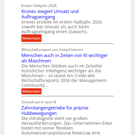
d
e
Erstes Halbjahr 2026
r
e
Krones steigert Umsatz und
n
ä
t
Auftragseingang
s
z
r
Krones erzielte im ersten Halbjahr 2026
o
i
i
sowohl bei Umsatz als auch beim
r
s
Auftragseingang einen Zuwachs.
e
e
e
b
:
Weiterlesen
n
u
u
K
n
n
Wirtschaftsreport von United Interim
r
d
d
Menschen auch in Zeiten von KI wichtiger
o
l
als Maschinen
H
n
a
Die Menschen bleiben auch im Zeitalter
y
e
n
Künstlicher Intelligenz wichtiger als die
d
s
g
Maschinen – so lautet ein Credo des
r
s
l
Wirtschaftsreports 2026 der Management-
a
t
Community…
e
u
e
:
Weiterlesen
b
l
M
i
i
e
i
g
Schnell von A nach B
g
n
k
e
Zahnstangengetriebe für präzise
s
e
i
c
r
Hubbewegungen
K
h
Die Intralogistik steht vor großen
m
t
u
e
Herausforderungen. Das Unternehmen Extor
V
U
n
g
bietet mit seiner flexiblen
a
e
m
e
Automatisierungslösung RoverLog eine
u
r