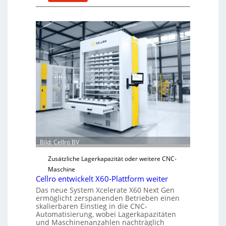
M
%
e
ü
c
b
h
e
a
r
n
V
i
o
s
r
c
j
h
a
e
h
r
r
Ü
Bild: Cellro BV
b
e
Zusätzliche Lagerkapazität oder weitere CNC-
r
Maschine
l
Cellro entwickelt X60-Plattform weiter
a
Das neue System Xcelerate X60 Next Gen
s
ermöglicht zerspanenden Betrieben einen
skalierbaren Einstieg in die CNC-
t
Automatisierung, wobei Lagerkapazitäten
s
und Maschinenanzahlen nachträglich