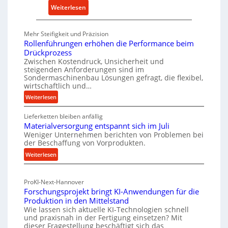
k
:
Weiterlesen
a
M
u
e
Mehr Steifigkeit und Präzision
f
t
Rollenführungen erhöhen die Performance beim
v
h
Drückprozess
o
o
Zwischen Kostendruck, Unsicherheit und
n
steigenden Anforderungen sind im
d
Sondermaschinenbau Lösungen gefragt, die flexibel,
I
e
wirtschaftlich und…
n
n
:
Weiterlesen
d
f
R
u
ü
Lieferketten bleiben anfällig
o
s
r
Materialversorgung entspannt sich im Juli
l
t
Weniger Unternehmen berichten von Problemen bei
n
l
r
der Beschaffung von Vorprodukten.
e
a
i
:
Weiterlesen
n
c
e
M
f
h
-
a
ü
h
ProKI-Next-Hannover
t
E
h
a
Forschungsprojekt bringt KI-Anwendungen für die
e
r
r
l
Produktion in den Mittelstand
r
u
s
Wie lassen sich aktuelle KI-Technologien schnell
t
i
n
a
und praxisnah in der Fertigung einsetzen? Mit
i
a
g
dieser Fragestellung beschäftigt sich das
t