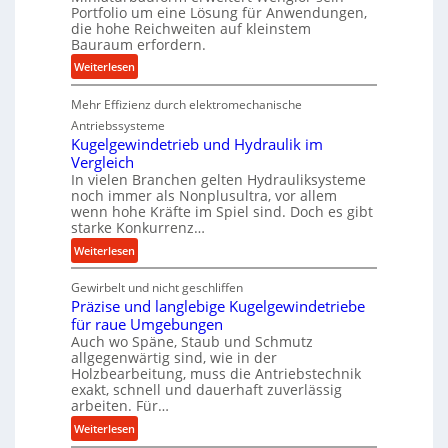
Portfolio um eine Lösung für Anwendungen,
o
die hohe Reichweiten auf kleinstem
d
Bauraum erfordern.
u
:
Weiterlesen
k
K
t
Mehr Effizienz durch elektromechanische
o
i
m
Antriebssysteme
o
p
Kugelgewindetrieb und Hydraulik im
n
Vergleich
a
i
In vielen Branchen gelten Hydrauliksysteme
k
n
noch immer als Nonplusultra, vor allem
t
d
wenn hohe Kräfte im Spiel sind. Doch es gibt
e
e
starke Konkurrenz…
U
n
:
Weiterlesen
l
M
K
t
i
Gewirbelt und nicht geschliffen
u
r
t
Präzise und langlebige Kugelgewindetriebe
g
a
t
für raue Umgebungen
e
s
e
Auch wo Späne, Staub und Schmutz
l
c
l
allgegenwärtig sind, wie in der
g
h
s
Holzbearbeitung, muss die Antriebstechnik
e
exakt, schnell und dauerhaft zuverlässig
a
t
w
arbeiten. Für…
l
a
i
l
:
Weiterlesen
n
n
s
P
d