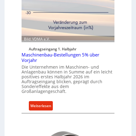
Bild: VDMA e.V.
Auftragseingang 1. Halbjahr
Maschinenbau-Bestellungen 5% über
Vorjahr
Die Unternehmen im Maschinen- und
Anlagenbau können in Summe auf ein leicht
positives erstes Halbjahr 2026 im
Auftragseingang blicken, geprägt durch
Sondereffekte aus dem
Großanlagengeschäft.
:
Weiterlesen
M
a
s
c