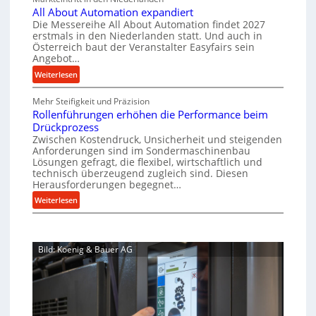
s
h
e
u
All About Automation expandiert
c
a
r
p
Die Messereihe All About Automation findet 2027
h
s
f
erstmals in den Niederlanden statt. Und auch in
r
i
o
Österreich baut der Veranstalter Easyfairs sein
t
o
n
Angebot…
r
z
z
e
g
:
Weiterlesen
e
n
e
u
A
i
b
s
n
Mehr Steifigkeit und Präzision
l
g
a
s
g
Rollenführungen erhöhen die Performance beim
l
t
u
e
Drückprozess
e
A
-
s
Zwischen Kostendruck, Unsicherheit und steigenden
n
b
B
Anforderungen sind im Sondermaschinenbau
i
t
o
Lösungen gefragt, die flexibel, wirtschaftlich und
e
s
c
u
technisch überzeugend zugleich sind. Diesen
s
p
h
t
Herausforderungen begegnet…
t
a
A
r
:
Weiterlesen
e
n
u
o
R
l
n
t
b
o
l
t
o
u
l
u
s
m
Bild: Koenig & Bauer AG
l
s
n
i
a
e
g
t
c
t
n
e
h
i
f
n
i
o
ü
5
m
n