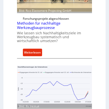
e
o
i
w
Bild: Rico Elastomere Projecting GmbH
t
f
e
Forschungsprojekt abgeschlossen
ü
r
Methoden für nachhaltige
h
Werkzeugbauprozesse
r
Wie lassen sich Nachhaltigkeitsziele im
t
Werkzeugbau systematisch und
A
wirtschaftlich umsetzen?
n
k
:
Weiterlesen
a
M
u
e
f
t
v
h
o
o
n
d
I
e
n
n
d
f
u
ü
s
Bild: Ifo Institut
r