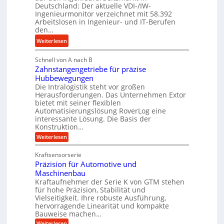
a
Deutschland: Der aktuelle VDI-/IW-
y
s
n
Ingenieurmonitor verzeichnet mit 58.392
d
s
Arbeitslosen in Ingenieur- und IT-Berufen
g
r
t
den…
l
a
e
e
:
Weiterlesen
u
i
b
M
l
g
i
Schnell von A nach B
e
i
e
Zahnstangengetriebe für präzise
g
h
k
r
Hubbewegungen
e
r
i
t
Die Intralogistik steht vor großen
K
A
m
Herausforderungen. Das Unternehmen Extor
U
u
r
bietet mit seiner flexiblen
V
m
g
b
Automatisierungslösung RoverLog eine
e
s
e
e
interessante Lösung. Die Basis der
r
a
l
Konstruktion…
i
g
t
g
t
:
Weiterlesen
l
z
Z
e
s
a
e
u
Kraftsensorserie
w
l
h
i
n
Präzision für Automotive und
i
o
n
c
d
s
Maschinenbau
n
s
t
h
A
Kraftaufnehmer der Serie K von GTM stehen
d
e
a
für hohe Präzision, Stabilität und
u
e
n
,
Vielseitigkeit. Ihre robuste Ausführung,
g
f
t
w
hervorragende Linearität und kompakte
e
t
r
e
Bauweise machen…
n
r
g
i
n
:
Weiterlesen