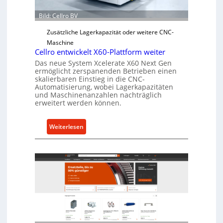
Ü
b
Bild: Cellro BV
e
Zusätzliche Lagerkapazität oder weitere CNC-
r
Maschine
l
Cellro entwickelt X60-Plattform weiter
a
Das neue System Xcelerate X60 Next Gen
s
ermöglicht zerspanenden Betrieben einen
t
skalierbaren Einstieg in die CNC-
Automatisierung, wobei Lagerkapazitäten
s
und Maschinenanzahlen nachträglich
c
erweitert werden können.
h
u
:
Weiterlesen
t
C
z
e
f
l
ü
l
r
r
i
o
n
e
d
n
i
t