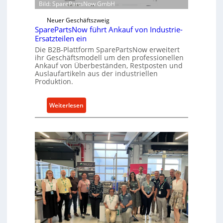
r
Bild: SparePartsNow GmbH
w
e
i
Neuer Geschäftszweig
k
c
SparePartsNow führt Ankauf von Industrie-
t
Ersatzteilen ein
k
e
Die B2B-Plattform SparePartsNow erweitert
e
A
ihr Geschäftsmodell um den professionellen
l
n
Ankauf von Überbeständen, Restposten und
t
Auslaufartikeln aus der industriellen
t
Produktion.
X
r
6
i
0
:
Weiterlesen
e
-
S
b
P
p
e
l
a
a
r
t
e
t
P
f
a
o
r
r
t
m
s
w
N