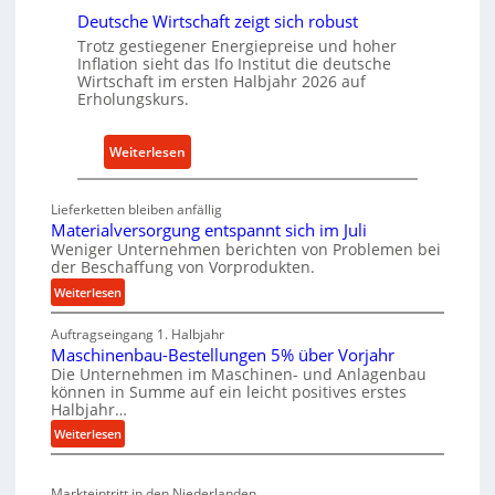
t
n
Deutsche Wirtschaft zeigt sich robust
r
a
Trotz gestiegener Energiepreise und hoher
i
Inflation sieht das Ifo Institut die deutsche
c
e
Wirtschaft im ersten Halbjahr 2026 auf
h
Erholungskurs.
-
h
E
a
r
:
Weiterlesen
l
s
D
t
a
e
i
Lieferketten bleiben anfällig
t
u
g
Materialversorgung entspannt sich im Juli
z
t
Weniger Unternehmen berichten von Problemen bei
e
t
der Beschaffung von Vorprodukten.
s
W
e
c
:
Weiterlesen
e
i
M
h
r
l
Auftragseingang 1. Halbjahr
a
e
k
Maschinenbau-Bestellungen 5% über Vorjahr
t
e
W
z
Die Unternehmen im Maschinen- und Anlagenbau
e
n
i
können in Summe auf ein leicht positives erstes
e
r
e
r
Halbjahr…
u
i
i
t
:
Weiterlesen
g
a
n
s
M
l
b
a
c
v
a
Markteintritt in den Niederlanden