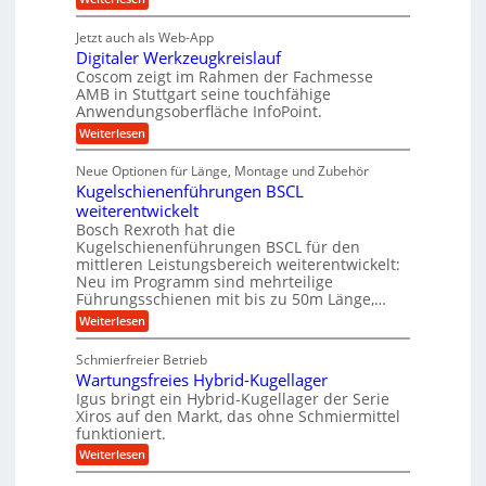
e
a
P
e
i
t
r
g
b
g
Jetzt auch als Web-App
r
ä
s
i
e
e
Digitaler Werkzeugkreislauf
z
e
e
i
Coscom zeigt im Rahmen der Fachmesse
f
r
b
s
i
AMB in Stuttgart seine touchfähige
ü
S
e
i
Anwendungsoberfläche InfoPoint.
n
f
r
t
o
ü
:
g
Weiterlesen
n
r
e
r
D
f
a
a
l
p
i
ü
Neue Optionen für Länge, Montage und Zubehör
n
r
g
u
l
r
ä
Kugelschienenführungen BSCL
i
g
A
e
e
z
t
weiterentwickelt
u
U
i
n
a
t
Bosch Rexroth hat die
s
l
m
o
Kugelschienenführungen BSCL für den
e
e
m
g
mittleren Leistungsbereich weiterentwickelt:
H
r
o
Neu im Programm sind mehrteilige
u
e
W
t
b
Führungsschienen mit bis zu 50m Länge,…
e
i
b
b
r
v
:
Weiterlesen
u
e
k
e
K
w
n
z
u
u
e
Schmierfreier Betrieb
e
n
g
g
g
u
d
Wartungsfreies Hybrid-Kugellager
e
e
u
g
M
l
Igus bringt ein Hybrid-Kugellager der Serie
n
k
n
a
s
Xiros auf den Markt, das ohne Schmiermittel
g
r
s
c
funktioniert.
e
e
c
h
n
i
h
:
Weiterlesen
i
s
i
W
e
l
n
a