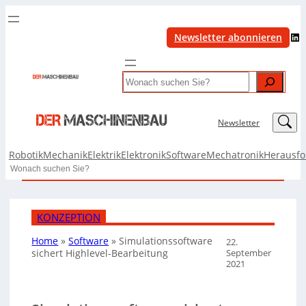
LinkedIn
Newsletter abonnieren
Search
LinkedIn
Newsletter
Robotik
Mechanik
Elektrik
Elektronik
Software
Mechatronik
Herausf
Search
KONZEPTION
Home
»
Software
»
Simulationssoftware
22.
September
sichert Highlevel-Bearbeitung
2021