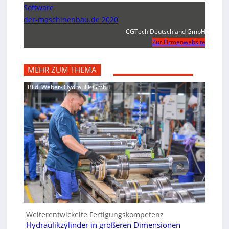
Software
der-maschinenbau.de 2020
CGTech Deutschland GmbH
Zur Firmenwebsite
MEHR ZUM THEMA
Bild: Weber- Hydraulik GmbH
Weiterentwickelte Fertigungskompetenz
Hydraulikzylinder in größeren Dimensionen