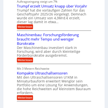
n
Auftragseingang steigt um 7%
a
e
r
e
u
Trumpf erzielt Umsatz knapp über Vorjahr
n
t
n
f
b
u
Trumpf hat die vorläufigen Zahlen für das
f
a
n
ü
Geschäftsjahr 2025/26 vorgelegt. Demnach
u
g
h
wurde ein Umsatz von 4,3Mrd.€ erzielt,
s
r
dieser lag damit in etwa…
f
u
:
r
Weiterlesen
n
T
e
g
r
i
e
Maschinenbau: Forschungsförderung
u
e
n
braucht mehr Tempo und weniger
m
s
B
Bürokratie
p
H
S
f
y
Der Maschinenbau investiert stark in
C
e
b
L
Forschung, wird aber durch kleinteilige
r
r
w
Förderbürokratie ausgebremst.
z
i
e
:
Weiterlesen
i
d
i
M
e
-
t
a
l
K
e
Mit 3 Metern Reichweite
s
t
u
r
Kompakte Ultraschallsensoren
c
U
g
e
h
Mit den Ultraschallsensoren U1KM in
m
e
n
i
s
l
Miniaturbauform erweitert Wenglor sein
t
n
a
l
Portfolio um eine Lösung für Anwendungen,
w
e
t
a
i
die hohe Reichweiten auf kleinstem Bauraum
n
z
g
c
erfordern.
b
k
e
k
a
:
n
r
Weiterlesen
e
u
K
a
l
:
o
p
t
F
m
p