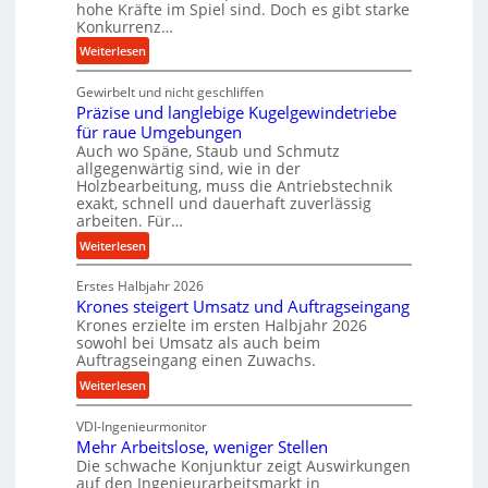
hohe Kräfte im Spiel sind. Doch es gibt starke
a
Konkurrenz…
n
:
Weiterlesen
c
K
e
Gewirbelt und nicht geschliffen
u
b
Präzise und langlebige Kugelgewindetriebe
g
e
für raue Umgebungen
e
i
Auch wo Späne, Staub und Schmutz
l
m
allgegenwärtig sind, wie in der
g
D
Holzbearbeitung, muss die Antriebstechnik
e
exakt, schnell und dauerhaft zuverlässig
r
w
arbeiten. Für…
ü
i
c
:
Weiterlesen
n
k
P
d
p
Erstes Halbjahr 2026
r
e
r
Krones steigert Umsatz und Auftragseingang
ä
t
Krones erzielte im ersten Halbjahr 2026
o
z
r
sowohl bei Umsatz als auch beim
z
i
Auftragseingang einen Zuwachs.
i
e
s
e
:
Weiterlesen
s
e
b
K
s
u
u
VDI-Ingenieurmonitor
r
n
n
Mehr Arbeitslose, weniger Stellen
o
d
Die schwache Konjunktur zeigt Auswirkungen
d
n
l
auf den Ingenieurarbeitsmarkt in
H
e