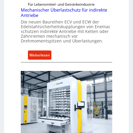
Für Lebensmittel- und Getränkeindustrie
Mechanischer Überlastschutz für indirekte
Antriebe
Die neuen Baureihen ECV und ECW der
Edelstahlsicherheitskupplungen von Enemac
schützen indirekte Antriebe mit Ketten oder
Zahnriemen mechanisch vor
Drehmomentspitzen und Überlastungen.
:
Weiterlesen
M
e
c
h
a
n
i
s
c
h
e
r