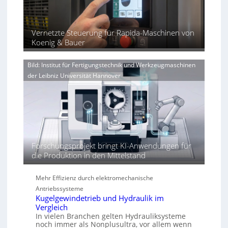
h
%
J
e
r
ü
u
x
u
b
l
p
Vernetzte Steuerung für Rapida-Maschinen von
n
e
i
a
Koenig & Bauer
g
r
n
e
V
d
n
o
Bild: Institut für Fertigungstechnik und Werkzeugmaschinen
i
e
r
der Leibniz Universität Hannover
e
r
j
r
h
a
t
ö
h
h
r
e
n
d
Forschungsprojekt bringt KI-Anwendungen für
i
die Produktion in den Mittelstand
e
P
e
Mehr Effizienz durch elektromechanische
r
Antriebssysteme
f
Kugelgewindetrieb und Hydraulik im
o
Vergleich
In vielen Branchen gelten Hydrauliksysteme
r
noch immer als Nonplusultra, vor allem wenn
m