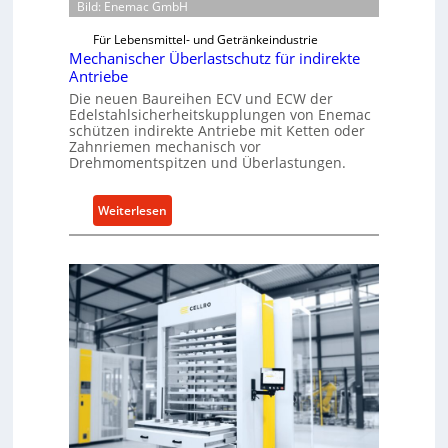
Bild: Enemac GmbH
Für Lebensmittel- und Getränkeindustrie
Mechanischer Überlastschutz für indirekte
Antriebe
Die neuen Baureihen ECV und ECW der
Edelstahlsicherheitskupplungen von Enemac
schützen indirekte Antriebe mit Ketten oder
Zahnriemen mechanisch vor
Drehmomentspitzen und Überlastungen.
:
Weiterlesen
M
e
c
h
a
n
i
s
c
h
e