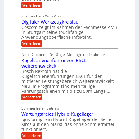
t
r
e
n
:
Weiterlesen
r
g
i
P
n
e
a
r
e
i
Jetzt auch als Web-App
t
ä
g
b
g
Digitaler Werkzeugkreislauf
r
z
s
i
i
e
Coscom zeigt im Rahmen der Fachmesse AMB
e
e
s
e
in Stuttgart seine touchfähige
f
r
b
i
Anwendungsoberfläche InfoPoint.
i
ü
S
e
o
n
:
Weiterlesen
f
n
r
t
D
ü
f
g
r
e
i
r
ü
Neue Optionen für Länge, Montage und Zubehör
a
g
a
l
p
r
Kugelschienenführungen BSCL
i
n
r
A
u
l
t
ä
weiterentwickelt
u
g
e
e
a
z
t
Bosch Rexroth hat die
l
U
i
n
o
Kugelschienenführungen BSCL für den
e
s
m
m
mittleren Leistungsbereich weiterentwickelt:
r
e
o
Neu im Programm sind mehrteilige
g
W
H
t
Führungsschienen mit bis zu 50m Länge,…
e
u
e
i
r
b
v
:
Weiterlesen
b
k
b
e
K
u
z
e
u
u
Schmierfreier Betrieb
e
w
n
n
g
u
e
d
Wartungsfreies Hybrid-Kugellager
e
g
g
g
M
l
Igus bringt ein Hybrid-Kugellager der Serie
e
k
u
a
s
Xiros auf den Markt, das ohne Schmiermittel
r
n
s
n
c
funktioniert.
e
g
c
h
i
e
h
:
Weiterlesen
i
s
n