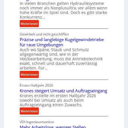
r
In vielen Branchen gelten Hydrauliksysteme
noch immer als Nonplusultra, vor allem wenn
m
hohe Kräfte im Spiel sind. Doch es gibt starke
a
Konkurrenz…
n
:
Weiterlesen
c
K
e
Gewirbelt und nicht geschliffen
u
b
Präzise und langlebige Kugelgewindetriebe
g
e
für raue Umgebungen
e
i
Auch wo Späne, Staub und Schmutz
l
m
allgegenwärtig sind, wie in der
g
D
Holzbearbeitung, muss die Antriebstechnik
e
r
exakt, schnell und dauerhaft zuverlässig
w
arbeiten. Für…
ü
i
c
:
Weiterlesen
n
k
P
d
p
Erstes Halbjahr 2026
r
e
r
Krones steigert Umsatz und Auftragseingang
ä
t
o
Krones erzielte im ersten Halbjahr 2026
z
r
sowohl bei Umsatz als auch beim
z
i
Auftragseingang einen Zuwachs.
i
e
s
e
:
s
Weiterlesen
e
b
K
s
u
u
VDI-Ingenieurmonitor
r
n
n
Mehr Arbeitslose, weniger Stellen
o