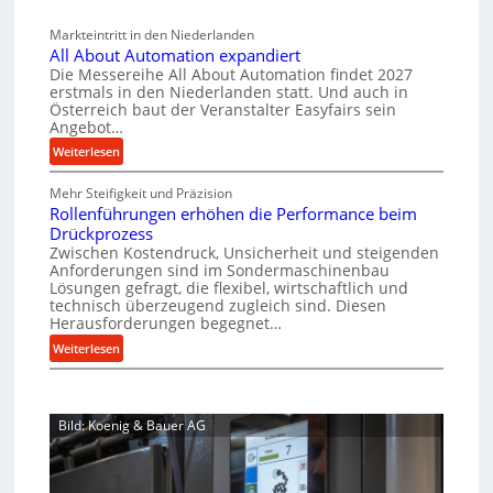
b
l
a
c
v
a
Markteintritt in den Niederlanden
s
h
e
u
All About Automation expandiert
c
a
r
p
Die Messereihe All About Automation findet 2027
h
s
f
erstmals in den Niederlanden statt. Und auch in
r
i
o
Österreich baut der Veranstalter Easyfairs sein
t
o
n
Angebot…
r
z
z
e
g
:
Weiterlesen
e
e
n
u
A
i
b
s
n
Mehr Steifigkeit und Präzision
l
g
a
s
g
Rollenführungen erhöhen die Performance beim
l
t
u
e
e
Drückprozess
A
-
s
Zwischen Kostendruck, Unsicherheit und steigenden
n
b
B
Anforderungen sind im Sondermaschinenbau
i
t
o
Lösungen gefragt, die flexibel, wirtschaftlich und
e
s
c
u
technisch überzeugend zugleich sind. Diesen
s
p
h
t
Herausforderungen begegnet…
t
a
A
r
:
Weiterlesen
e
n
u
o
R
l
n
t
b
o
l
t
o
u
l
u
s
m
Bild: Koenig & Bauer AG
l
s
n
i
a
e
g
t
c
t
n
e
h
i