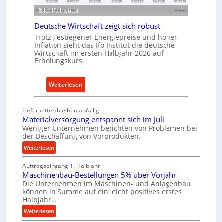
ü
s
Bild: Ifo Institut
r
t
n
Deutsche Wirtschaft zeigt sich robust
r
a
Trotz gestiegener Energiepreise und hoher
i
Inflation sieht das Ifo Institut die deutsche
c
e
Wirtschaft im ersten Halbjahr 2026 auf
h
-
Erholungskurs.
h
E
a
r
:
Weiterlesen
l
s
D
t
a
e
i
Lieferketten bleiben anfällig
t
u
g
Materialversorgung entspannt sich im Juli
z
t
Weniger Unternehmen berichten von Problemen bei
e
t
der Beschaffung von Vorprodukten.
s
W
e
c
:
Weiterlesen
e
i
M
h
r
l
Auftragseingang 1. Halbjahr
a
e
k
e
Maschinenbau-Bestellungen 5% über Vorjahr
t
W
z
Die Unternehmen im Maschinen- und Anlagenbau
n
e
i
e
können in Summe auf ein leicht positives erstes
r
e
r
Halbjahr…
u
i
i
t
:
Weiterlesen
g
a
n
s
M