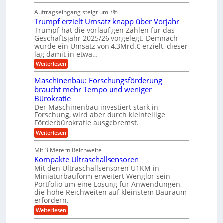
i
W
e
l
n
a
n
Auftragseingang steigt um 7%
a
e
r
e
u
Trumpf erzielt Umsatz knapp über Vorjahr
n
t
n
f
b
u
Trumpf hat die vorläufigen Zahlen für das
f
a
n
ü
Geschäftsjahr 2025/26 vorgelegt. Demnach
u
g
h
wurde ein Umsatz von 4,3Mrd.€ erzielt, dieser
s
r
lag damit in etwa…
f
u
:
r
Weiterlesen
n
T
e
g
r
i
e
Maschinenbau: Forschungsförderung
u
e
n
braucht mehr Tempo und weniger
m
s
B
Bürokratie
p
H
S
f
y
Der Maschinenbau investiert stark in
C
e
b
L
Forschung, wird aber durch kleinteilige
r
r
w
Förderbürokratie ausgebremst.
z
i
e
:
Weiterlesen
i
d
i
M
e
-
t
a
l
K
e
Mit 3 Metern Reichweite
s
t
u
r
Kompakte Ultraschallsensoren
c
U
g
e
h
Mit den Ultraschallsensoren U1KM in
m
e
n
i
s
l
Miniaturbauform erweitert Wenglor sein
t
n
a
l
Portfolio um eine Lösung für Anwendungen,
w
e
t
a
i
die hohe Reichweiten auf kleinstem Bauraum
n
z
g
c
erfordern.
b
k
e
k
a
:
n
r
Weiterlesen
e
u
K
a
l
: