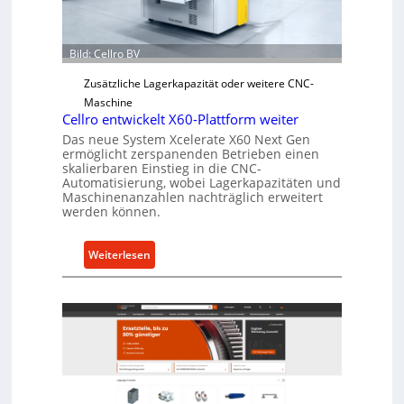
r
Ü
b
Bild: Cellro BV
e
Zusätzliche Lagerkapazität oder weitere CNC-
r
Maschine
l
Cellro entwickelt X60-Plattform weiter
a
Das neue System Xcelerate X60 Next Gen
s
ermöglicht zerspanenden Betrieben einen
t
skalierbaren Einstieg in die CNC-
Automatisierung, wobei Lagerkapazitäten und
s
Maschinenanzahlen nachträglich erweitert
c
werden können.
h
u
:
Weiterlesen
t
C
z
e
f
l
ü
l
r
r
i
o
n
e
d