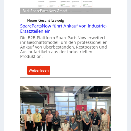
n
i
t
r
Bild: SparePartsNow GmbH
w
e
i
Neuer Geschäftszweig
k
c
SparePartsNow führt Ankauf von Industrie-
t
Ersatzteilen ein
k
e
e
Die B2B-Plattform SparePartsNow erweitert
A
ihr Geschäftsmodell um den professionellen
l
n
Ankauf von Überbeständen, Restposten und
t
t
Auslaufartikeln aus der industriellen
X
Produktion.
r
6
i
0
e
:
Weiterlesen
-
b
S
P
e
p
l
a
a
r
t
e
t
P
f
a
o
r
r
t
m