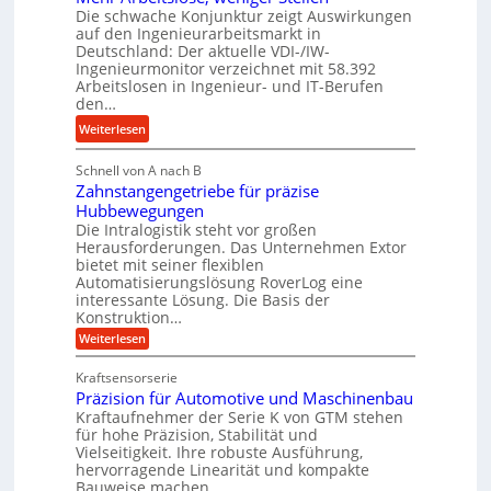
d
Die schwache Konjunktur zeigt Auswirkungen
d
n
l
auf den Ingenieurarbeitsmarkt in
H
e
a
Deutschland: Der aktuelle VDI-/IW-
y
s
n
Ingenieurmonitor verzeichnet mit 58.392
d
s
Arbeitslosen in Ingenieur- und IT-Berufen
g
r
t
den…
l
a
e
e
:
Weiterlesen
u
i
b
M
l
g
i
Schnell von A nach B
e
i
e
Zahnstangengetriebe für präzise
g
h
k
r
Hubbewegungen
e
r
i
t
Die Intralogistik steht vor großen
K
A
m
Herausforderungen. Das Unternehmen Extor
U
u
r
bietet mit seiner flexiblen
V
m
g
b
Automatisierungslösung RoverLog eine
e
s
e
e
interessante Lösung. Die Basis der
r
a
l
Konstruktion…
i
g
t
g
t
:
Weiterlesen
l
z
Z
e
s
a
e
u
Kraftsensorserie
w
l
h
i
n
Präzision für Automotive und Maschinenbau
i
o
n
c
d
s
Kraftaufnehmer der Serie K von GTM stehen
n
s
t
h
für hohe Präzision, Stabilität und
A
d
e
a
Vielseitigkeit. Ihre robuste Ausführung,
u
e
n
,
hervorragende Linearität und kompakte
g
f
t
w
Bauweise machen…
e