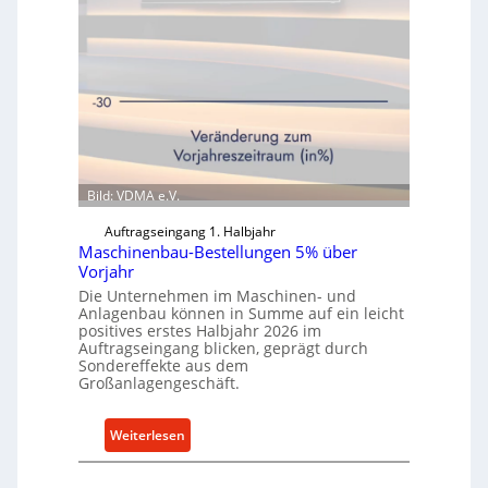
Bild: VDMA e.V.
Auftragseingang 1. Halbjahr
Maschinenbau-Bestellungen 5% über
Vorjahr
Die Unternehmen im Maschinen- und
Anlagenbau können in Summe auf ein leicht
positives erstes Halbjahr 2026 im
Auftragseingang blicken, geprägt durch
Sondereffekte aus dem
Großanlagengeschäft.
:
Weiterlesen
M
a