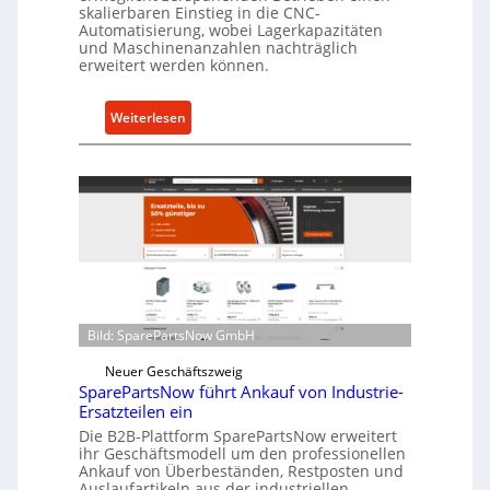
skalierbaren Einstieg in die CNC-
t
Automatisierung, wobei Lagerkapazitäten
s
und Maschinenanzahlen nachträglich
c
erweitert werden können.
h
u
:
Weiterlesen
t
C
z
e
f
l
ü
l
r
r
i
o
n
e
d
n
i
t
r
Bild: SparePartsNow GmbH
w
e
i
Neuer Geschäftszweig
k
SparePartsNow führt Ankauf von Industrie-
c
t
Ersatzteilen ein
k
e
Die B2B-Plattform SparePartsNow erweitert
e
A
ihr Geschäftsmodell um den professionellen
l
Ankauf von Überbeständen, Restposten und
n
t
Auslaufartikeln aus der industriellen