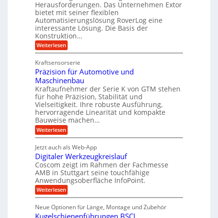
e
Herausforderungen. Das Unternehmen Extor
V
U
n
g
bietet mit seiner flexiblen
a
e
m
e
Automatisierungslösung RoverLog eine
u
r
s
interessante Lösung. Die Basis der
l
c
g
a
h
Konstruktion…
g
i
l
t
:
Weiterlesen
e
n
e
Z
z
Z
w
a
i
u
e
Kraftsensorserie
i
h
i
c
n
Präzision für Automotive und
n
n
t
s
h
Maschinenbau
d
e
d
t
Kraftaufnehmer der Serie K von GTM stehen
n
A
e
a
v
für hohe Präzision, Stabilität und
u
n
t
o
Vielseitigkeit. Ihre robuste Ausführung,
g
f
n
r
hervorragende Linearität und kompakte
e
K
t
Bauweise machen…
i
n
I
r
g
e
:
Weiterlesen
w
e
a
P
i
b
t
r
c
g
Jetzt auch als Web-App
r
e
ä
h
i
s
Digitaler Werkzeugkreislauf
z
f
t
e
e
i
Coscom zeigt im Rahmen der Fachmesse
i
ü
b
s
g
AMB in Stuttgart seine touchfähige
i
e
r
i
e
Anwendungsoberfläche InfoPoint.
f
n
o
r
r
ü
:
Weiterlesen
n
g
a
a
r
D
f
l
a
p
i
u
ü
s
Neue Optionen für Länge, Montage und Zubehör
r
n
g
r
M
e
ä
Kugelschienenführungen BSCL
i
A