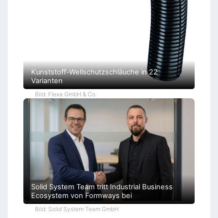
ü
r
o
k
r
a
t
i
e
Kunststoff-Wellschutzschläuche in 22
Varianten
Bild: Flexa GmbH & Co.
Solid System Team tritt Industrial Business
Ecosystem von Formways bei
Bild: Solid System Team GmbH