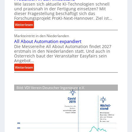
u
s
Wie lassen sich aktuelle KI-Technologien schnell
t
i
n
a
und praxisnah in der Fertigung einsetzen? Mit
i
a
g
dieser Fragestellung beschäftigt sich das
t
g
l
e
Forschungsprojekt ProKI-Next-Hannover. Ziel ist…
z
v
e
n
:
Weiterlesen
t
e
e
W
F
e
r
r
e
Markteintritt in den Niederlanden
o
i
s
h
All About Automation expandiert
r
r
o
l
ö
Die Messereihe All About Automation findet 2027
s
k
r
erstmals in den Niederlanden statt. Und auch in
h
e
c
z
Österreich baut der Veranstalter Easyfairs sein
g
e
n
h
e
Angebot…
u
n
e
u
u
:
n
Weiterlesen
d
n
i
g
A
g
i
g
n
l
e
b
e
s
l
n
P
a
p
Bild: VDI Verein Deutscher Ingenieure e.V.
A
t
e
u
r
b
s
r
p
o
o
p
f
j
r
u
a
o
e
o
t
n
r
k
z
A
n
m
t
e
u
t
a
b
s
t
s
n
r