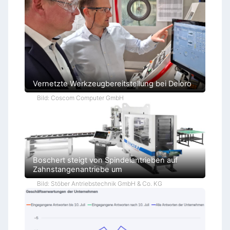
Vernetzte Werkzeugbereitstellung bei Deloro
Bild: Coscom Computer GmbH
Boschert steigt von Spindelantrieben auf
Zahnstangenantriebe um
Bild: Stöber Antriebstechnik GmbH & Co. KG