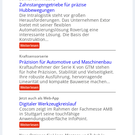
l
g
i
Zahnstangengetriebe für präzise
h
i
e
g
Hubbewegungen
r
k
r
Die Intralogistik steht vor großen
e
A
i
t
Herausforderungen. Das Unternehmen Extor
K
r
m
bietet mit seiner flexiblen
U
u
b
Automatisierungslösung RoverLog eine
V
m
g
e
interessante Lösung. Die Basis der
e
s
e
Konstruktion…
i
r
a
l
t
:
Weiterlesen
g
t
g
Z
s
l
a
z
e
Kraftsensorserie
l
h
e
u
w
Präzision für Automotive und Maschinenbau
o
n
i
n
s
Kraftaufnehmer der Serie K von GTM stehen
i
s
c
t
d
für hohe Präzision, Stabilität und Vielseitigkeit.
n
e
a
h
Ihre robuste Ausführung, hervorragende
A
d
n
,
Linearität und kompakte Bauweise machen…
u
g
e
w
:
e
Weiterlesen
f
t
e
P
n
t
r
r
g
n
Jetzt auch als Web-App
r
ä
e
i
i
Digitaler Werkzeugkreislauf
z
t
a
e
g
i
r
Coscom zeigt im Rahmen der Fachmesse AMB
g
b
s
i
in Stuttgart seine touchfähige
e
s
i
e
e
Anwendungsoberfläche InfoPoint.
r
o
b
e
f
:
Weiterlesen
S
n
e
i
D
f
ü
f
t
i
ü
ü
n