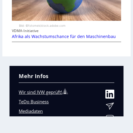
Bild: ©fotomek/stock.adobe.com
VDMA-Initiative
Afrika als Wachstumschance für den Maschinenbau
Mehr Infos
Wir sind IVW geprüft!
TeDo Business
Mediadaten
Abo-Service