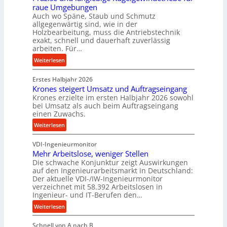
e
raue Umgebungen
e
i
Auch wo Späne, Staub und Schmutz
l
m
allgegenwärtig sind, wie in der
g
Holzbearbeitung, muss die Antriebstechnik
D
e
exakt, schnell und dauerhaft zuverlässig
r
w
arbeiten. Für…
ü
i
:
Weiterlesen
c
n
P
k
d
Erstes Halbjahr 2026
r
p
e
Krones steigert Umsatz und Auftragseingang
ä
r
t
Krones erzielte im ersten Halbjahr 2026 sowohl
z
o
r
bei Umsatz als auch beim Auftragseingang
i
z
einen Zuwachs.
i
s
e
e
:
Weiterlesen
e
s
b
K
u
s
u
VDI-Ingenieurmonitor
r
n
n
Mehr Arbeitslose, weniger Stellen
o
d
Die schwache Konjunktur zeigt Auswirkungen
d
n
l
auf den Ingenieurarbeitsmarkt in Deutschland:
H
e
a
Der aktuelle VDI-/IW-Ingenieurmonitor
y
s
n
verzeichnet mit 58.392 Arbeitslosen in
d
s
Ingenieur- und IT-Berufen den…
g
r
t
l
:
Weiterlesen
a
e
e
M
u
i
b
Schnell von A nach B
e