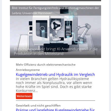
V
d
n
o
i
Bild: Institut für Fertigungstechnik und Werkzeugmaschinen der
e
r
e
Leibniz Universität Hannover
r
j
r
h
a
t
ö
h
h
r
e
n
d
i
Forschungsprojekt bringt KI-Anwendungen für die
e
Produktion in den Mittelstand
P
e
Mehr Effizienz durch elektromechanische
r
Antriebssysteme
f
Kugelgewindetrieb und Hydraulik im Vergleich
o
In vielen Branchen gelten Hydrauliksysteme
r
noch immer als Nonplusultra, vor allem wenn
m
hohe Kräfte im Spiel sind. Doch es gibt starke
a
Konkurrenz…
n
:
Weiterlesen
c
K
e
Gewirbelt und nicht geschliffen
u
b
Präzise und langlebige Kugelgewindetriebe für
g