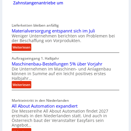
Zahnstangenantriebe um
Lieferketten bleiben anfällig
Materialversorgung entspannt sich im Juli
Weniger Unternehmen berichten von Problemen bei
der Beschaffung von Vorprodukten.
:
Weiterlesen
M
Auftragseingang 1. Halbjahr
a
Maschinenbau-Bestellungen 5% über Vorjahr
t
Die Unternehmen im Maschinen- und Anlagenbau
e
können in Summe auf ein leicht positives erstes
r
Halbjahr…
i
:
Weiterlesen
a
M
l
a
v
Markteintritt in den Niederlanden
s
e
All About Automation expandiert
c
r
Die Messereihe All About Automation findet 2027
h
s
erstmals in den Niederlanden statt. Und auch in
i
o
Österreich baut der Veranstalter Easyfairs sein
n
Angebot…
r
e
g