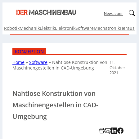
Linked
Newsletter
Robotik
Mechanik
Elektrik
Elektronik
Software
Mechatronik
Herausf
KONZEPTION
Home
»
Software
»
Nahtlose Konstruktion von
11.
Oktober
Maschinengestellen in CAD-Umgebung
2021
Nahtlose Konstruktion von
Maschinengestellen in CAD-
Umgebung