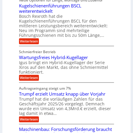
Neue Optionen für Länge, Montage und Zubehör
r
e
g
r
r
g
Kugelschienenführungen BSCL
r
i
A
l
p
a
t
weiterentwickelt
u
r
a
l
a
t
ä
n
Bosch Rexroth hat die
u
e
l
o
z
Kugelschienenführungen BSCL für den
g
e
e
m
i
n
mittleren Leistungsbereich weiterentwickelt:
r
o
s
U
Neu im Programm sind mehrteilige
W
t
e
m
Führungsschienen mit bis zu 50m Länge,…
e
i
H
r
g
v
u
:
Weiterlesen
k
e
b
K
e
z
u
b
u
b
Schmierfreier Betrieb
e
n
e
g
u
u
d
Wartungsfreies Hybrid-Kugellager
w
e
g
M
e
l
Igus bringt ein Hybrid-Kugellager der Serie
n
k
a
g
s
Xiros auf den Markt, das ohne Schmiermittel
g
r
s
u
c
funktioniert.
e
c
e
n
h
i
h
:
g
Weiterlesen
i
n
s
i
W
e
e
l
n
a
n
n
Auftragseingang steigt um 7%
a
e
r
e
u
Trumpf erzielt Umsatz knapp über Vorjahr
n
t
n
f
b
u
Trumpf hat die vorläufigen Zahlen für das
f
a
n
ü
Geschäftsjahr 2025/26 vorgelegt. Demnach
u
g
h
wurde ein Umsatz von 4,3Mrd.€ erzielt, dieser
s
r
lag damit in etwa…
f
u
:
r
Weiterlesen
n
T
e
g
r
i
e
Maschinenbau: Forschungsförderung braucht
u
e
n