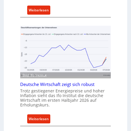
k
:
Weiterlesen
a
M
u
e
f
t
v
h
o
o
n
d
I
e
n
n
d
f
u
ü
s
Bild: Ifo Institut
r
t
n
Deutsche Wirtschaft zeigt sich robust
r
a
Trotz gestiegener Energiepreise und hoher
i
Inflation sieht das Ifo Institut die deutsche
c
e
Wirtschaft im ersten Halbjahr 2026 auf
h
-
Erholungskurs.
h
E
a
r
:
Weiterlesen
l
s
D
t
a
e