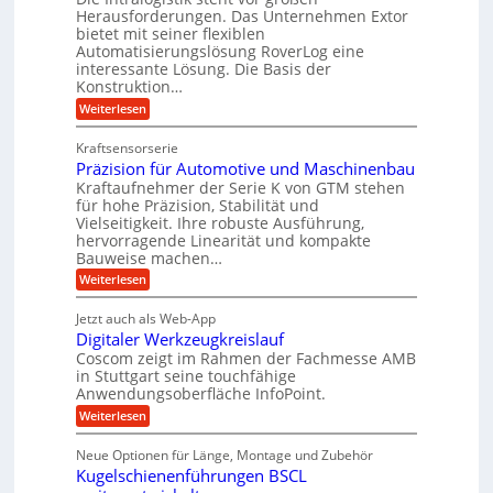
K
A
m
Herausforderungen. Das Unternehmen Extor
U
u
r
bietet mit seiner flexiblen
V
m
g
b
Automatisierungslösung RoverLog eine
e
s
e
e
interessante Lösung. Die Basis der
r
a
l
Konstruktion…
i
g
t
g
t
:
Weiterlesen
l
z
Z
e
s
a
e
u
Kraftsensorserie
w
l
h
i
n
Präzision für Automotive und Maschinenbau
i
o
n
c
d
s
Kraftaufnehmer der Serie K von GTM stehen
n
s
t
h
für hohe Präzision, Stabilität und
A
d
e
a
Vielseitigkeit. Ihre robuste Ausführung,
u
e
n
,
hervorragende Linearität und kompakte
g
f
t
w
Bauweise machen…
e
t
r
e
n
:
Weiterlesen
r
g
i
P
n
e
a
r
e
i
Jetzt auch als Web-App
t
ä
g
b
g
Digitaler Werkzeugkreislauf
r
z
s
i
i
e
Coscom zeigt im Rahmen der Fachmesse AMB
e
e
s
e
in Stuttgart seine touchfähige
f
r
b
i
Anwendungsoberfläche InfoPoint.
i
ü
S
e
o
n
:
Weiterlesen
f
n
r
t
D
ü
f
g
r
e
i
r
ü
Neue Optionen für Länge, Montage und Zubehör
a
g
a
l
p
r
Kugelschienenführungen BSCL
i
n
r
A
u
l
t
ä