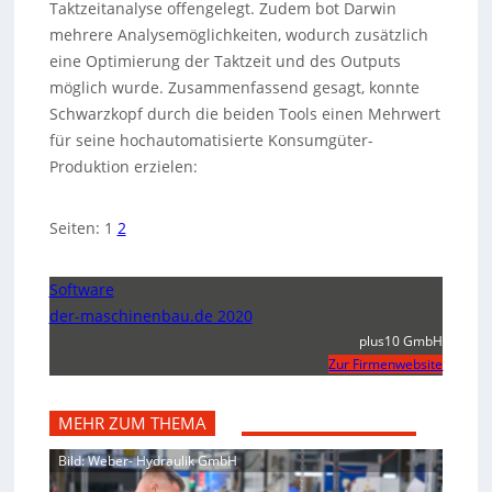
Taktzeitanalyse offengelegt. Zudem bot Darwin
mehrere Analysemöglichkeiten, wodurch zusätzlich
eine Optimierung der Taktzeit und des Outputs
möglich wurde. Zusammenfassend gesagt, konnte
Schwarzkopf durch die beiden Tools einen Mehrwert
für seine hochautomatisierte Konsumgüter-
Produktion erzielen:
Seiten:
1
2
Software
der-maschinenbau.de 2020
plus10 GmbH
Zur Firmenwebsite
MEHR ZUM THEMA
Bild: Weber- Hydraulik GmbH