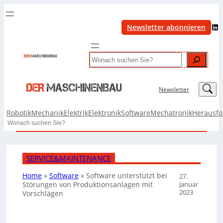
LinkedIn
Newsletter abonnieren
Search
LinkedIn
Newsletter
Robotik
Mechanik
Elektrik
Elektronik
Software
Mechatronik
Herausf
Search
SERVICE&MAINTENANCE
Home
»
Software
»
Software unterstützt bei
27.
Januar
Störungen von Produktionsanlagen mit
2023
Vorschlägen