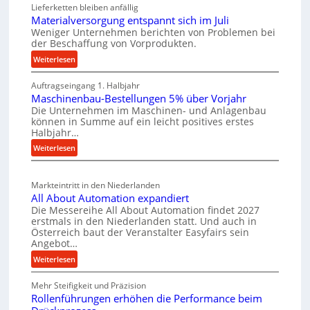
i
Lieferketten bleiben anfällig
t
u
g
Materialversorgung entspannt sich im Juli
z
t
Weniger Unternehmen berichten von Problemen bei
e
t
der Beschaffung von Vorprodukten.
s
W
e
c
:
Weiterlesen
e
i
M
h
r
l
Auftragseingang 1. Halbjahr
a
e
k
e
Maschinenbau-Bestellungen 5% über Vorjahr
t
W
z
Die Unternehmen im Maschinen- und Anlagenbau
n
e
i
e
können in Summe auf ein leicht positives erstes
r
e
r
Halbjahr…
u
i
i
t
:
Weiterlesen
g
a
n
s
M
b
l
a
c
v
a
Markteintritt in den Niederlanden
s
h
e
u
All About Automation expandiert
c
a
r
p
Die Messereihe All About Automation findet 2027
h
s
f
erstmals in den Niederlanden statt. Und auch in
r
i
o
Österreich baut der Veranstalter Easyfairs sein
t
o
n
Angebot…
r
z
z
e
g
:
Weiterlesen
e
e
n
u
A
i
b
s
n
Mehr Steifigkeit und Präzision
l
g
a
s
g
Rollenführungen erhöhen die Performance beim
l
t
u
e
e