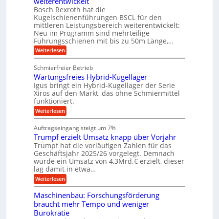
weiterentwickelt
u
g
e
e
a
z
t
Bosch Rexroth hat die
l
U
i
n
o
Kugelschienenführungen BSCL für den
e
s
m
m
mittleren Leistungsbereich weiterentwickelt:
r
e
o
Neu im Programm sind mehrteilige
g
W
H
t
Führungsschienen mit bis zu 50m Länge,…
e
u
e
i
r
b
v
:
Weiterlesen
b
k
b
e
K
u
z
e
u
u
Schmierfreier Betrieb
e
w
n
n
g
u
e
d
Wartungsfreies Hybrid-Kugellager
e
g
g
g
M
l
Igus bringt ein Hybrid-Kugellager der Serie
e
k
u
a
s
Xiros auf den Markt, das ohne Schmiermittel
r
n
s
n
c
funktioniert.
e
g
c
h
i
e
h
:
Weiterlesen
i
s
n
i
W
e
l
n
a
n
Auftragseingang steigt um 7%
a
e
r
e
u
Trumpf erzielt Umsatz knapp über Vorjahr
n
t
n
f
b
u
Trumpf hat die vorläufigen Zahlen für das
f
a
n
ü
Geschäftsjahr 2025/26 vorgelegt. Demnach
u
g
h
wurde ein Umsatz von 4,3Mrd.€ erzielt, dieser
s
r
lag damit in etwa…
f
u
:
r
Weiterlesen
n
T
e
g
r
i
e
Maschinenbau: Forschungsförderung
u
e
n
braucht mehr Tempo und weniger
m
s
B
Bürokratie
p
H
S