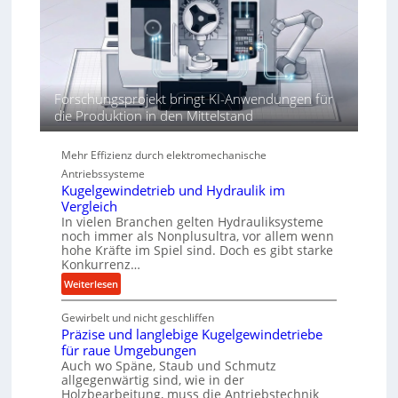
a
t
ö
h
h
r
e
n
d
Forschungsprojekt bringt KI-Anwendungen für
i
die Produktion in den Mittelstand
e
P
e
Mehr Effizienz durch elektromechanische
r
Antriebssysteme
f
Kugelgewindetrieb und Hydraulik im
o
Vergleich
r
In vielen Branchen gelten Hydrauliksysteme
noch immer als Nonplusultra, vor allem wenn
m
hohe Kräfte im Spiel sind. Doch es gibt starke
a
Konkurrenz…
n
:
Weiterlesen
c
K
e
Gewirbelt und nicht geschliffen
u
b
Präzise und langlebige Kugelgewindetriebe
g
e
für raue Umgebungen
e
i
Auch wo Späne, Staub und Schmutz
l
m
allgegenwärtig sind, wie in der
g
D
Holzbearbeitung, muss die Antriebstechnik