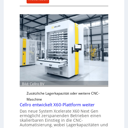
M
e
c
h
a
n
i
s
c
h
e
r
Ü
b
Bild: Cellro BV
e
Zusätzliche Lagerkapazität oder weitere CNC-
r
Maschine
l
Cellro entwickelt X60-Plattform weiter
a
Das neue System Xcelerate X60 Next Gen
s
ermöglicht zerspanenden Betrieben einen
t
skalierbaren Einstieg in die CNC-
Automatisierung, wobei Lagerkapazitäten und
s