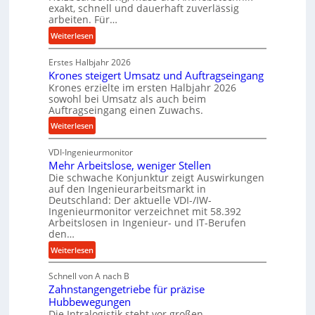
e
r
exakt, schnell und dauerhaft zuverlässig
w
ü
arbeiten. Für…
i
c
:
Weiterlesen
n
k
P
d
p
Erstes Halbjahr 2026
r
e
r
Krones steigert Umsatz und Auftragseingang
ä
t
o
Krones erzielte im ersten Halbjahr 2026
z
r
sowohl bei Umsatz als auch beim
z
i
Auftragseingang einen Zuwachs.
i
e
s
e
s
:
Weiterlesen
e
b
s
K
u
u
VDI-Ingenieurmonitor
r
n
n
Mehr Arbeitslose, weniger Stellen
o
d
Die schwache Konjunktur zeigt Auswirkungen
d
n
l
auf den Ingenieurarbeitsmarkt in
H
e
a
Deutschland: Der aktuelle VDI-/IW-
y
s
n
Ingenieurmonitor verzeichnet mit 58.392
d
s
Arbeitslosen in Ingenieur- und IT-Berufen
g
r
t
den…
l
a
e
e
:
Weiterlesen
u
i
b
M
l
g
i
Schnell von A nach B
e
i
e
Zahnstangengetriebe für präzise
g
h
k
r
Hubbewegungen
e
r
i
t
Die Intralogistik steht vor großen