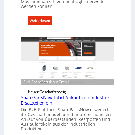
Maschinenanzahlen nachträglich erweitert
c
werden können.
h
u
:
Weiterlesen
t
C
z
e
f
l
ü
l
r
r
i
o
n
e
d
n
i
t
r
Bild: SparePartsNow GmbH
w
e
i
k
Neuer Geschäftszweig
c
SparePartsNow führt Ankauf von Industrie-
t
Ersatzteilen ein
k
e
e
Die B2B-Plattform SparePartsNow erweitert
A
ihr Geschäftsmodell um den professionellen
l
n
Ankauf von Überbeständen, Restposten und
t
t
Auslaufartikeln aus der industriellen
X
Produktion.
r
6