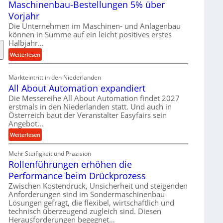
Maschinenbau-Bestellungen 5% über
t
e
Vorjahr
r
Die Unternehmen im Maschinen- und Anlagenbau
i
können in Summe auf ein leicht positives erstes
a
Halbjahr…
l
:
Weiterlesen
v
M
e
a
Markteintritt in den Niederlanden
r
s
All About Automation expandiert
s
c
Die Messereihe All About Automation findet 2027
o
h
erstmals in den Niederlanden statt. Und auch in
r
i
Österreich baut der Veranstalter Easyfairs sein
g
n
Angebot…
u
e
:
Weiterlesen
n
n
A
g
b
Mehr Steifigkeit und Präzision
l
e
a
Rollenführungen erhöhen die
l
n
u
A
t
Performance beim Drückprozess
-
b
s
Zwischen Kostendruck, Unsicherheit und steigenden
B
o
p
Anforderungen sind im Sondermaschinenbau
e
u
Lösungen gefragt, die flexibel, wirtschaftlich und
a
s
technisch überzeugend zugleich sind. Diesen
t
n
t
Herausforderungen begegnet…
A
n