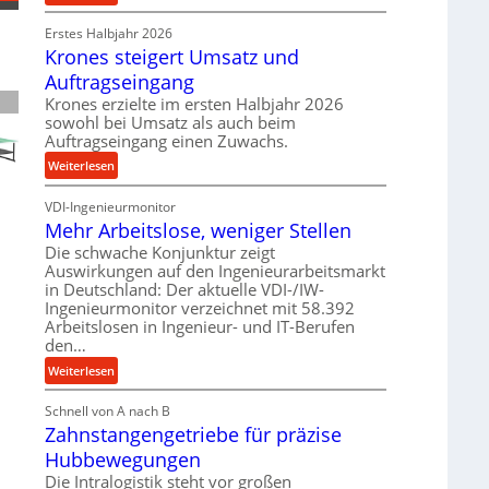
e
P
r
t
Erstes Halbjahr 2026
r
o
r
Krones steigert Umsatz und
ä
z
i
z
e
Auftragseingang
e
i
s
Krones erzielte im ersten Halbjahr 2026
b
s
s
sowohl bei Umsatz als auch beim
u
e
Auftragseingang einen Zuwachs.
n
u
:
Weiterlesen
d
n
K
H
d
VDI-Ingenieurmonitor
r
y
l
Mehr Arbeitslose, weniger Stellen
o
d
a
n
Die schwache Konjunktur zeigt
r
n
Auswirkungen auf den Ingenieurarbeitsmarkt
e
a
g
in Deutschland: Der aktuelle VDI-/IW-
s
u
l
Ingenieurmonitor verzeichnet mit 58.392
s
l
e
Arbeitslosen in Ingenieur- und IT-Berufen
t
i
den…
b
e
k
i
:
Weiterlesen
i
i
g
M
g
m
e
Schnell von A nach B
e
e
V
K
Zahnstangengetriebe für präzise
h
r
e
u
r
t
Hubbewegungen
r
g
A
U
Die Intralogistik steht vor großen
g
e