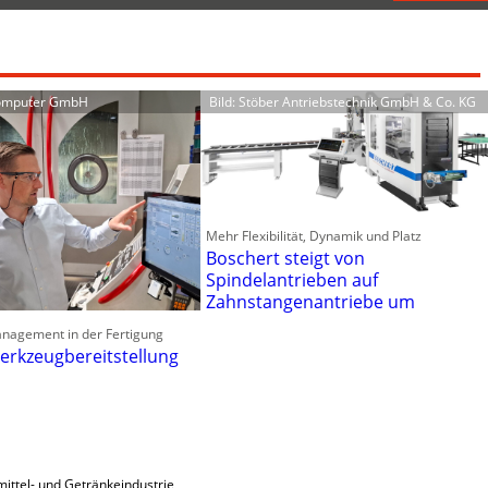
Computer GmbH
Bild: Stöber Antriebstechnik GmbH & Co. KG
Mehr Flexibilität, Dynamik und Platz
Boschert steigt von
Spindelantrieben auf
Zahnstangenantriebe um
anagement in der Fertigung
erkzeugbereitstellung
ittel- und Getränkeindustrie