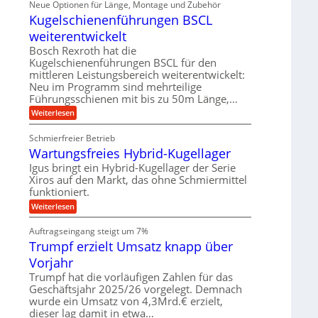
Neue Optionen für Länge, Montage und Zubehör
r
g
g
n
z
A
Kugelschienenführungen BSCL
i
e
i
u
t
s
b
weiterentwickelt
t
a
e
o
u
l
Bosch Rexroth hat die
H
m
e
n
u
Kugelschienenführungen BSCL für den
o
r
b
mittleren Leistungsbereich weiterentwickelt:
g
t
W
b
i
Neu im Programm sind mehrteilige
e
e
e
v
Führungsschienen mit bis zu 50m Länge,…
r
w
n
e
k
e
:
Weiterlesen
u
z
g
K
n
e
u
u
d
u
Schmierfreier Betrieb
n
g
M
g
g
Wartungsfreies Hybrid-Kugellager
e
a
k
e
l
s
Igus bringt ein Hybrid-Kugellager der Serie
r
n
s
c
e
Xiros auf den Markt, das ohne Schmiermittel
c
h
i
funktioniert.
h
i
s
i
n
:
Weiterlesen
l
e
e
W
a
n
n
a
u
Auftragseingang steigt um 7%
e
b
r
f
n
a
Trumpf erzielt Umsatz knapp über
t
f
u
u
Vorjahr
ü
n
h
g
Trumpf hat die vorläufigen Zahlen für das
r
s
Geschäftsjahr 2025/26 vorgelegt. Demnach
u
f
wurde ein Umsatz von 4,3Mrd.€ erzielt,
n
r
g
dieser lag damit in etwa…
e