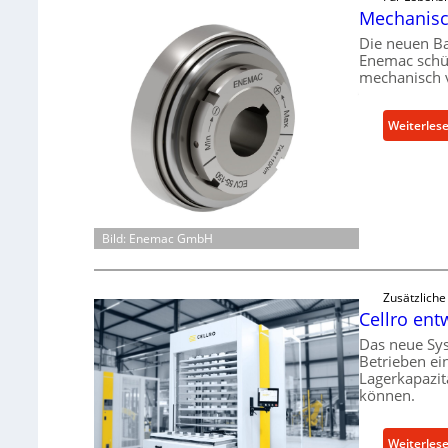
Mechanisch
Die neuen B
Enemac schüt
mechanisch 
Weiterles
Bild: Enemac GmbH
Zusätzlich
Cellro ent
Das neue Sy
Betrieben ei
Lagerkapazit
können.
Weiterles