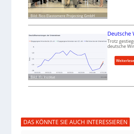
Bild: Rico Elastomere Projecting GmbH
Deutsche W
Trotz gestieg
deutsche Wir
Weiterles
Bild: Ifo Institut
DAS KÖNNTE SIE AUCH INTERESSIEREN