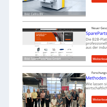
Bild: Cellro BV
Neuer Gesc
SpareParts
Die B2B-Plat
professionel
aus der indus
Bild: SparePartsNow GmbH
Weiterles
Forschungs
Methoden 
Wie lassen s
wirtschaftli
Weiterles