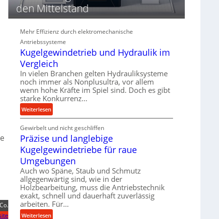
d
den Mittelstand
i
e
P
Mehr Effizienz durch elektromechanische
e
Antriebssysteme
r
Kugelgewindetrieb und Hydraulik im
f
Vergleich
o
In vielen Branchen gelten Hydrauliksysteme
r
noch immer als Nonplusultra, vor allem
m
wenn hohe Kräfte im Spiel sind. Doch es gibt
a
starke Konkurrenz…
n
:
Weiterlesen
c
K
e
Gewirbelt und nicht geschliffen
u
b
ie
Präzise und langlebige
g
e
e
Kugelgewindetriebe für raue
i
l
Umgebungen
m
g
D
Auch wo Späne, Staub und Schmutz
e
allgegenwärtig sind, wie in der
r
w
Holzbearbeitung, muss die Antriebstechnik
ü
i
exakt, schnell und dauerhaft zuverlässig
c
n
arbeiten. Für…
Co.
k
d
ite
:
Weiterlesen
p