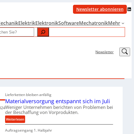
LinkedIn
Newsletter abonnieren
echanik
Elektrik
Elektronik
Software
Mechatronik
Mehr
LinkedIn
Newsletter
Lieferketten bleiben anfällig
Materialversorgung entspannt sich im Juli
Weniger Unternehmen berichten von Problemen bei
024
der Beschaffung von Vorprodukten.
:
Weiterlesen
M
Auftragseingang 1. Halbjahr
a