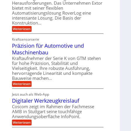
r
m
Herausforderungen. Das Unternehmen Extor
l
l
b
bietet mit seiner flexiblen
s
e
g
Automatisierungslösung RoverLog eine
e
a
i
e
interessante Lösung. Die Basis der
i
t
c
w
Konstruktion…
t
z
h
i
:
Weiterlesen
s
u
Z
n
l
n
a
d
Kraftsensorserie
o
h
d
Präzision für Automotive und
e
n
s
A
s
t
Maschinenbau
e
u
t
r
,
a
Kraftaufnehmer der Serie K von GTM stehen
f
i
n
w
für hohe Präzision, Stabilität und
t
g
e
Vielseitigkeit. Ihre robuste Ausführung,
e
r
e
b
hervorragende Linearität und kompakte
n
n
a
Bauweise machen…
e
g
i
g
e
f
:
Weiterlesen
g
s
t
P
ü
r
e
e
r
i
Jetzt auch als Web-App
r
r
ä
i
e
Digitaler Werkzeugkreislauf
r
z
S
n
b
i
a
Coscom zeigt im Rahmen der Fachmesse
e
t
g
s
f
AMB in Stuttgart seine touchfähige
u
i
e
a
ü
Anwendungsoberfläche InfoPoint.
o
e
l
r
n
n
:
U
Weiterlesen
p
l
g
f
D
r
m
ü
e
i
ä