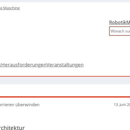
te Maschine
Robotik
M
Search
k
Herausforderungen
Veranstaltungen
rrieren überwinden
13. Juni 2
chitektur