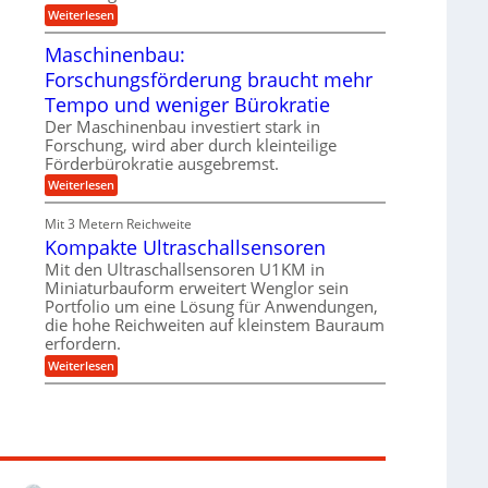
e
i
:
Weiterlesen
n
e
T
B
s
r
Maschinenbau:
S
H
u
C
y
Forschungsförderung braucht mehr
m
L
b
p
w
Tempo und weniger Bürokratie
r
f
e
i
e
Der Maschinenbau investiert stark in
i
d
r
t
Forschung, wird aber durch kleinteilige
-
z
e
Förderbürokratie ausgebremst.
K
i
r
u
e
:
Weiterlesen
e
g
l
M
n
e
t
a
t
Mit 3 Metern Reichweite
l
U
s
w
l
m
Kompakte Ultraschallsensoren
c
i
a
s
h
c
Mit den Ultraschallsensoren U1KM in
g
a
i
k
e
Miniaturbauform erweitert Wenglor sein
t
n
e
r
z
Portfolio um eine Lösung für Anwendungen,
e
l
k
n
die hohe Reichweiten auf kleinstem Bauraum
t
n
b
erfordern.
a
a
:
p
Weiterlesen
u
K
p
:
o
ü
F
m
b
o
p
e
r
a
r
s
k
V
c
t
o
h
e
r