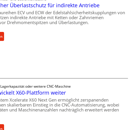
er Überlastschutz für indirekte Antriebe
aureihen ECV und ECW der Edelstahlsicherheitskupplungen von
zen indirekte Antriebe mit Ketten oder Zahnriemen
vor Drehmomentspitzen und Überlastungen.
:
en
M
e
c
h
a
n
i
s
e Lagerkapazität oder weitere CNC-Maschine
c
wickelt X60-Plattform weiter
h
stem Xcelerate X60 Next Gen ermöglicht zerspanenden
e
nen skalierbaren Einstieg in die CNC-Automatisierung, wobei
r
äten und Maschinenanzahlen nachträglich erweitert werden
Ü
b
e
:
en