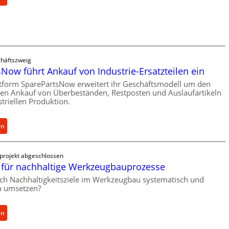
r
C
l
e
a
l
s
l
t
r
s
häftszweig
o
Now führt Ankauf von Industrie-Ersatzteilen ein
c
e
h
tform SparePartsNow erweitert ihr Geschäftsmodell um den
n
len Ankauf von Überbeständen, Restposten und Auslaufartikeln
u
t
triellen Produktion.
t
w
z
i
f
:
en
c
ü
S
k
r
p
e
projekt abgeschlossen
i
a
l
für nachhaltige Werkzeugbauprozesse
n
r
t
d
ich Nachhaltigkeitsziele im Werkzeugbau systematisch und
e
X
ch umsetzen?
i
P
6
r
a
0
e
r
-
:
en
k
t
P
M