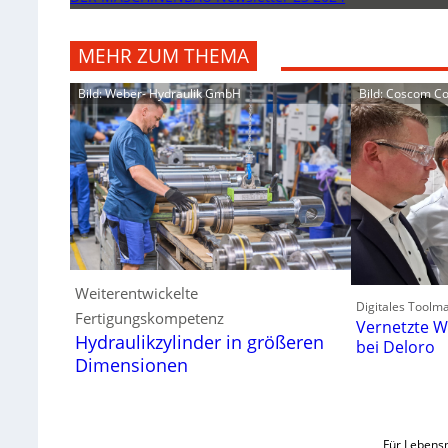
MEHR ZUM THEMA
Bild: Weber- Hydraulik GmbH
Bild: Coscom 
Weiterentwickelte
Digitales Toolm
Fertigungskompetenz
Vernetzte W
Hydraulikzylinder in größeren
bei Deloro
Dimensionen
Für Lebensm