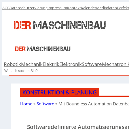
AGB
Datenschutzerklärung
Impressum
Kontakt
Kalender
Mediadaten
Perfek
Robotik
Mechanik
Elektrik
Elektronik
Software
Mechatroni
Search
KONSTRUKTION & PLANUNG
Home
»
Software
»
Mit Boundless Automation Datenba
Softwaredefinierte Automatisierungsar