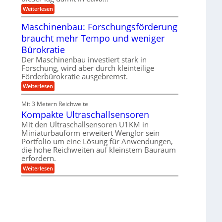
e
i
:
Weiterlesen
n
e
T
B
s
r
Maschinenbau: Forschungsförderung
S
H
u
C
y
braucht mehr Tempo und weniger
m
L
b
p
w
Bürokratie
r
f
e
i
e
Der Maschinenbau investiert stark in
i
d
r
t
Forschung, wird aber durch kleinteilige
-
z
e
Förderbürokratie ausgebremst.
K
i
r
u
e
:
Weiterlesen
e
g
l
M
n
e
t
a
t
Mit 3 Metern Reichweite
l
U
s
w
l
m
Kompakte Ultraschallsensoren
c
i
a
s
h
c
Mit den Ultraschallsensoren U1KM in
g
a
i
k
e
Miniaturbauform erweitert Wenglor sein
t
n
e
r
z
Portfolio um eine Lösung für Anwendungen,
e
l
k
n
die hohe Reichweiten auf kleinstem Bauraum
t
n
b
erfordern.
a
a
:
p
Weiterlesen
u
K
p
:
o
ü
F
m
b
o
p
e
r
a
r
s
k
V
c
t
o
h