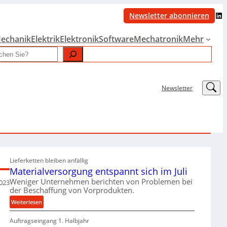
LinkedIn
Newsletter abonnieren
echanik
Elektrik
Elektronik
Software
Mechatronik
Mehr
LinkedIn
Newsletter
Lieferketten bleiben anfällig
Materialversorgung entspannt sich im Juli
Weniger Unternehmen berichten von Problemen bei
2023
der Beschaffung von Vorprodukten.
:
Weiterlesen
M
Auftragseingang 1. Halbjahr
a