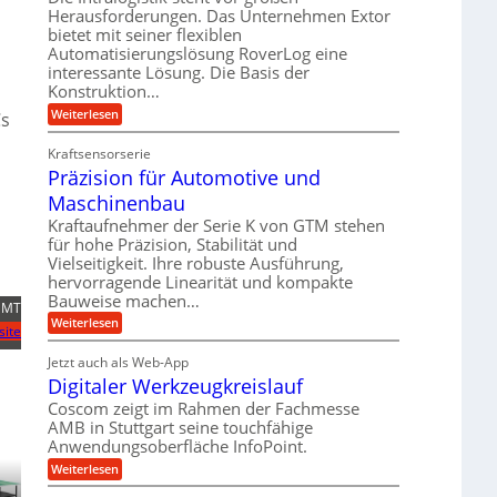
e
r
m
Herausforderungen. Das Unternehmen Extor
l
l
b
bietet mit seiner flexiblen
s
e
g
Automatisierungslösung RoverLog eine
e
a
i
e
interessante Lösung. Die Basis der
i
t
c
w
Konstruktion…
t
z
h
i
:
Weiterlesen
s
Cs
u
Z
n
l
n
a
d
Kraftsensorserie
o
h
d
Präzision für Automotive und
e
n
s
A
s
t
Maschinenbau
e
u
t
r
,
a
Kraftaufnehmer der Serie K von GTM stehen
f
i
n
w
für hohe Präzision, Stabilität und
t
g
e
Vielseitigkeit. Ihre robuste Ausführung,
e
r
e
b
hervorragende Linearität und kompakte
n
n
a
Bauweise machen…
e
g
i
g
IDMT
e
f
:
Weiterlesen
g
s
t
site
P
ü
r
e
e
r
i
Jetzt auch als Web-App
r
r
ä
i
e
Digitaler Werkzeugkreislauf
r
z
S
n
b
i
a
Coscom zeigt im Rahmen der Fachmesse
e
t
g
s
f
AMB in Stuttgart seine touchfähige
u
i
e
a
ü
Anwendungsoberfläche InfoPoint.
o
e
l
r
n
n
:
U
Weiterlesen
p
l
g
f
D
r
m
ü
e