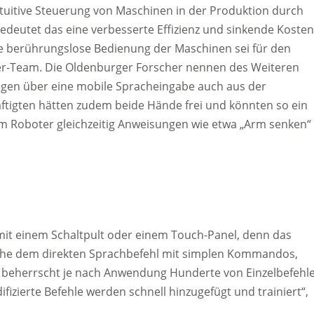
intuitive Steuerung von Maschinen in der Produktion durch
eutet das eine verbesserte Effizienz und sinkende Kosten
ie berührungslose Bedienung der Maschinen sei für den
er-Team. Die Oldenburger Forscher nennen des Weiteren
lagen über eine mobile Spracheingabe auch aus der
ftigten hätten zudem beide Hände frei und könnten so ein
m Roboter gleichzeitig Anweisungen wie etwa „Arm senken“
s mit einem Schaltpult oder einem Touch-Panel, denn das
iche dem direkten Sprachbefehl mit simplen Kommandos,
 beherrscht je nach Anwendung Hunderte von Einzelbefehl
izierte Befehle werden schnell hinzugefügt und trainiert“,