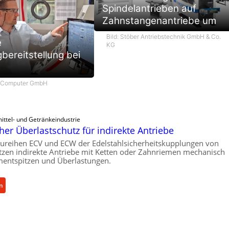
Spindelantrieben auf
Zahnstangenantriebe um
Bild: Stöber Antriebstechnik GmbH & Co.
e
KG
ereitstellung bei
m Computer GmbH
ittel- und Getränkeindustrie
er Überlastschutz für indirekte Antriebe
ureihen ECV und ECW der Edelstahlsicherheitskupplungen von
zen indirekte Antriebe mit Ketten oder Zahnriemen mechanisch
entspitzen und Überlastungen.
:
n
M
e
c
h