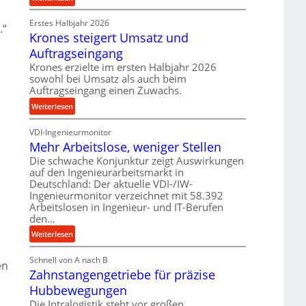
e
r
P
t
o
Erstes Halbjahr 2026
r
.“
r
z
Krones steigert Umsatz und
ä
i
e
z
Auftragseingang
e
s
i
Krones erzielte im ersten Halbjahr 2026
b
s
s
sowohl bei Umsatz als auch beim
u
e
Auftragseingang einen Zuwachs.
n
u
:
Weiterlesen
d
n
K
H
d
VDI-Ingenieurmonitor
r
y
l
Mehr Arbeitslose, weniger Stellen
o
d
a
n
Die schwache Konjunktur zeigt Auswirkungen
r
n
auf den Ingenieurarbeitsmarkt in
e
a
g
Deutschland: Der aktuelle VDI-/IW-
s
u
l
Ingenieurmonitor verzeichnet mit 58.392
s
l
e
Arbeitslosen in Ingenieur- und IT-Berufen
t
i
den…
b
e
k
i
:
Weiterlesen
i
i
g
M
g
m
e
Schnell von A nach B
e
e
en
V
K
Zahnstangengetriebe für präzise
h
r
e
u
r
t
Hubbewegungen
r
g
A
U
Die Intralogistik steht vor großen
g