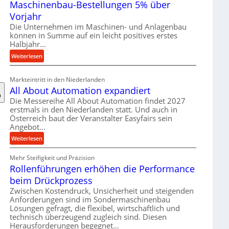
Maschinenbau-Bestellungen 5% über
t
e
Vorjahr
r
Die Unternehmen im Maschinen- und Anlagenbau
i
können in Summe auf ein leicht positives erstes
a
Halbjahr…
l
:
Weiterlesen
v
M
e
a
Markteintritt in den Niederlanden
r
s
All About Automation expandiert
s
c
Die Messereihe All About Automation findet 2027
o
h
erstmals in den Niederlanden statt. Und auch in
r
i
Österreich baut der Veranstalter Easyfairs sein
g
n
Angebot…
u
e
:
Weiterlesen
n
n
A
g
b
Mehr Steifigkeit und Präzision
l
e
a
Rollenführungen erhöhen die Performance
l
n
u
A
t
beim Drückprozess
-
b
s
Zwischen Kostendruck, Unsicherheit und steigenden
B
o
p
Anforderungen sind im Sondermaschinenbau
e
u
Lösungen gefragt, die flexibel, wirtschaftlich und
a
s
technisch überzeugend zugleich sind. Diesen
t
n
t
Herausforderungen begegnet…
A
n