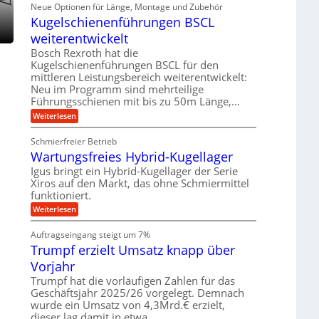
i
ä
Neue Optionen für Länge, Montage und Zubehör
r
g
g
n
z
A
Kugelschienenführungen BSCL
i
e
i
u
t
s
b
weiterentwickelt
t
a
e
o
u
l
Bosch Rexroth hat die
H
m
e
n
u
Kugelschienenführungen BSCL für den
o
r
b
mittleren Leistungsbereich weiterentwickelt:
g
t
W
b
i
Neu im Programm sind mehrteilige
e
e
e
v
Führungsschienen mit bis zu 50m Länge,…
r
w
n
e
k
e
:
Weiterlesen
u
z
g
K
n
e
u
u
d
u
Schmierfreier Betrieb
n
g
M
g
g
Wartungsfreies Hybrid-Kugellager
e
a
k
e
l
s
Igus bringt ein Hybrid-Kugellager der Serie
r
n
s
c
e
Xiros auf den Markt, das ohne Schmiermittel
c
h
i
funktioniert.
h
i
s
i
n
:
Weiterlesen
l
e
e
W
a
n
n
a
u
Auftragseingang steigt um 7%
e
b
r
f
n
a
Trumpf erzielt Umsatz knapp über
t
f
u
u
Vorjahr
ü
n
h
g
Trumpf hat die vorläufigen Zahlen für das
r
s
Geschäftsjahr 2025/26 vorgelegt. Demnach
u
f
wurde ein Umsatz von 4,3Mrd.€ erzielt,
n
r
g
dieser lag damit in etwa…
e