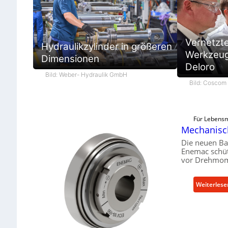
Vernetzt
Hydraulikzylinder in größeren
Werkzeugb
Dimensionen
Deloro
Bild: Weber- Hydraulik GmbH
Bild: Cosco
Für Lebensm
Mechanisch
Die neuen Ba
Enemac schüt
vor Drehmom
Weiterlese