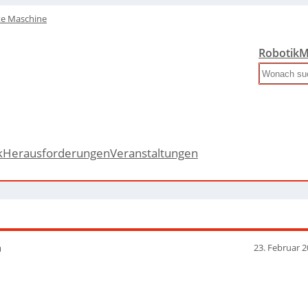
te Maschine
Robotik
M
Search
k
Herausforderungen
Veranstaltungen
n
23. Februar 