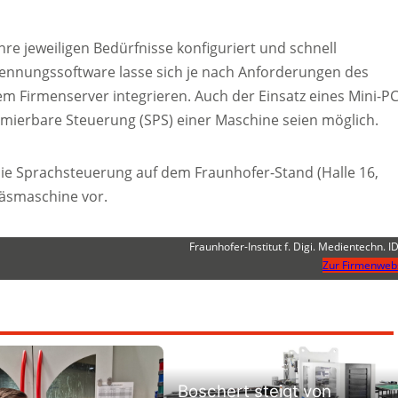
e jeweiligen Bedürfnisse konfiguriert und schnell
ennungssoftware lasse sich je nach Anforderungen des
m Firmenserver integrieren. Auch der Einsatz eines Mini-P
mmierbare Steuerung (SPS) einer Maschine seien möglich.
ie Sprachsteuerung auf dem Fraunhofer-Stand (Halle 16,
räsmaschine vor.
Fraunhofer-Institut f. Digi. Medientechn. 
Zur Firmenweb
Boschert steigt von