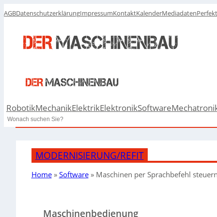
AGB
Datenschutzerklärung
Impressum
Kontakt
Kalender
Mediadaten
Perfek
Robotik
Mechanik
Elektrik
Elektronik
Software
Mechatroni
Search
MODERNISIERUNG/REFIT
Home
»
Software
»
Maschinen per Sprachbefehl steuer
Maschinenbedienung