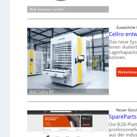
Bild: Enemac GmbH
Zusätzliche
Cellro entw
Das neue Sys
einen skalier
Lagerkapazit
können.
Weiterlese
Bild: Cellro BV
Neuer Gesc
SpareParts
Die B2B-Plat
professionel
aus der indus