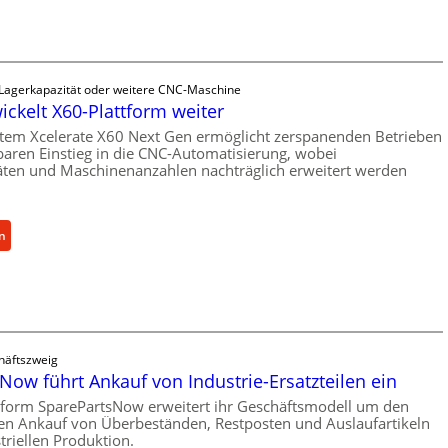
a
n
i
s
 Lagerkapazität oder weitere CNC-Maschine
c
ickelt X60-Plattform weiter
h
tem Xcelerate X60 Next Gen ermöglicht zerspanenden Betrieben
e
baren Einstieg in die CNC-Automatisierung, wobei
r
äten und Maschinenanzahlen nachträglich erweitert werden
Ü
b
e
:
n
r
C
l
e
a
l
s
l
t
r
s
häftszweig
o
c
Now führt Ankauf von Industrie-Ersatzteilen ein
e
h
n
tform SparePartsNow erweitert ihr Geschäftsmodell um den
u
len Ankauf von Überbeständen, Restposten und Auslaufartikeln
t
t
triellen Produktion.
w