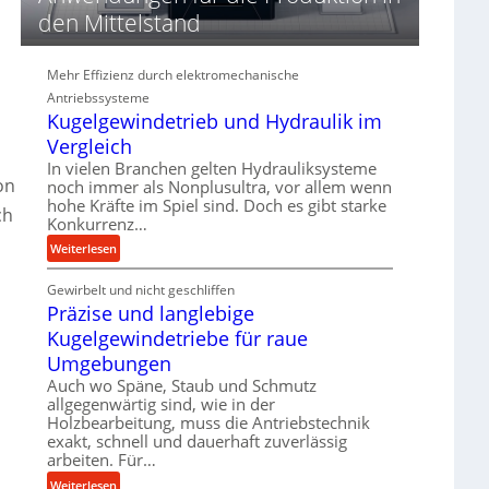
d
den Mittelstand
i
e
P
Mehr Effizienz durch elektromechanische
e
Antriebssysteme
r
Kugelgewindetrieb und Hydraulik im
f
Vergleich
o
m
In vielen Branchen gelten Hydrauliksysteme
r
on
noch immer als Nonplusultra, vor allem wenn
m
hohe Kräfte im Spiel sind. Doch es gibt starke
ch
a
Konkurrenz…
n
:
Weiterlesen
c
K
e
Gewirbelt und nicht geschliffen
u
b
Präzise und langlebige
g
e
e
Kugelgewindetriebe für raue
i
l
m
Umgebungen
g
D
Auch wo Späne, Staub und Schmutz
e
r
allgegenwärtig sind, wie in der
w
ü
Holzbearbeitung, muss die Antriebstechnik
i
exakt, schnell und dauerhaft zuverlässig
c
n
arbeiten. Für…
k
d
p
:
Weiterlesen