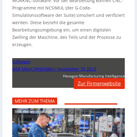
WORKNC-Software. Vor der Bearbeitung können CNC-
Programme mit NCSIMUL (der G-Code-
Simulationssoftware der Suite) simuliert und verifiziert
werden. Diese bezieht die gesamte
Bearbeitungsumgebung ein, um einen digitalen
Zwilling der Maschine, des Teils und der Prozesse zu
erzeugen.
Software
DER MASCHINENBAU Newsletter 39 2023
Hexagon Manufacturing Intelligence
Zur Firmenwebsite
MEHR ZUM THEMA
Bild: Weber- Hydraulik GmbH