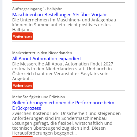
M
Auftragseingang 1. Halbjahr
a
Maschinenbau-Bestellungen 5% über Vorjahr
t
Die Unternehmen im Maschinen- und Anlagenbau
e
können in Summe auf ein leicht positives erstes
r
Halbjahr…
i
:
Weiterlesen
a
M
l
a
v
Markteintritt in den Niederlanden
s
e
All About Automation expandiert
c
r
Die Messereihe All About Automation findet 2027
h
s
erstmals in den Niederlanden statt. Und auch in
i
o
Österreich baut der Veranstalter Easyfairs sein
n
Angebot…
r
e
g
:
Weiterlesen
n
u
A
b
n
Mehr Steifigkeit und Präzision
l
a
g
Rollenführungen erhöhen die Performance beim
l
u
e
Drückprozess
A
-
Zwischen Kostendruck, Unsicherheit und steigenden
n
b
B
Anforderungen sind im Sondermaschinenbau
t
o
Lösungen gefragt, die flexibel, wirtschaftlich und
e
s
u
technisch überzeugend zugleich sind. Diesen
s
p
t
Herausforderungen begegnet…
t
a