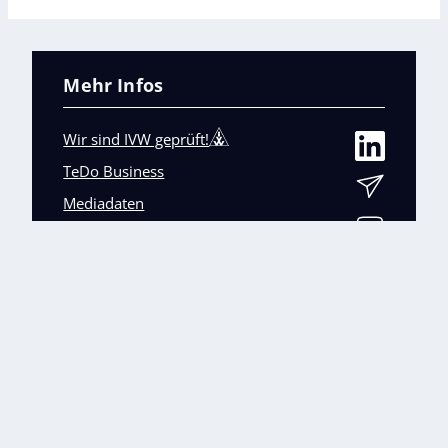
Mehr Infos
Wir sind IVW geprüft!
TeDo Business
Mediadaten
Abo-Service
Unsere weiteren Fachmagazine
+
Impressum
Datenschutz
AGB
Barrierefreiheit
Cookies & Datenverarbeitung
Kontakt