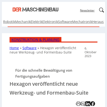
Linked
Newsletter
Robotik
Mechanik
Elektrik
Elektronik
Software
Mechatronik
Herausf
KONSTRUKTION & PLANUNG
Home
»
Software
»
Hexagon veröffentlicht
6.
Oktober
neue Werkzeug- und Formenbau-Suite
2023
Für die schnelle Bewältigung von
Fertigungsaufgaben
Hexagon veröffentlicht neue
Werkzeug- und Formenbau-Suite