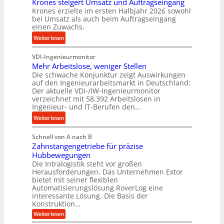
Krones steigert Umsatz und Auftragseingang
ä
r
t
Krones erzielte im ersten Halbjahr 2026 sowohl
z
o
r
bei Umsatz als auch beim Auftragseingang
i
z
einen Zuwachs.
i
s
e
e
:
Weiterlesen
e
s
b
K
u
s
u
VDI-Ingenieurmonitor
r
n
n
Mehr Arbeitslose, weniger Stellen
o
d
Die schwache Konjunktur zeigt Auswirkungen
d
n
l
auf den Ingenieurarbeitsmarkt in Deutschland:
H
e
a
Der aktuelle VDI-/IW-Ingenieurmonitor
y
s
n
verzeichnet mit 58.392 Arbeitslosen in
d
s
Ingenieur- und IT-Berufen den…
g
r
t
l
:
Weiterlesen
a
e
e
M
u
i
b
Schnell von A nach B
e
l
g
i
Zahnstangengetriebe für präzise
h
i
e
g
Hubbewegungen
r
k
r
Die Intralogistik steht vor großen
e
A
i
t
Herausforderungen. Das Unternehmen Extor
K
r
m
bietet mit seiner flexiblen
U
u
b
Automatisierungslösung RoverLog eine
V
m
g
e
interessante Lösung. Die Basis der
e
s
e
Konstruktion…
i
r
a
l
t
:
Weiterlesen
g
t
g
Z
s