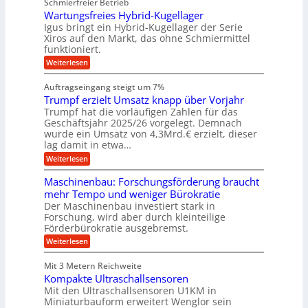
b
Schmierfreier Betrieb
e
n
e
g
u
u
d
Wartungsfreies Hybrid-Kugellager
w
e
g
M
e
l
Igus bringt ein Hybrid-Kugellager der Serie
n
k
a
g
s
Xiros auf den Markt, das ohne Schmiermittel
g
r
s
u
c
funktioniert.
e
c
e
n
h
i
h
:
g
Weiterlesen
i
n
s
i
W
e
e
l
n
a
n
n
Auftragseingang steigt um 7%
a
e
r
e
u
Trumpf erzielt Umsatz knapp über Vorjahr
n
t
n
f
b
u
Trumpf hat die vorläufigen Zahlen für das
f
a
n
ü
Geschäftsjahr 2025/26 vorgelegt. Demnach
u
g
h
wurde ein Umsatz von 4,3Mrd.€ erzielt, dieser
s
r
lag damit in etwa…
f
u
:
r
Weiterlesen
n
T
e
g
r
i
e
Maschinenbau: Forschungsförderung braucht
u
e
n
mehr Tempo und weniger Bürokratie
m
s
B
Der Maschinenbau investiert stark in
p
H
S
Forschung, wird aber durch kleinteilige
f
y
C
e
b
Förderbürokratie ausgebremst.
L
r
r
w
:
Weiterlesen
z
i
e
M
i
d
i
a
e
-
Mit 3 Metern Reichweite
t
s
l
K
e
Kompakte Ultraschallsensoren
c
t
u
r
h
Mit den Ultraschallsensoren U1KM in
U
g
e
i
Miniaturbauform erweitert Wenglor sein
m
e
n
n