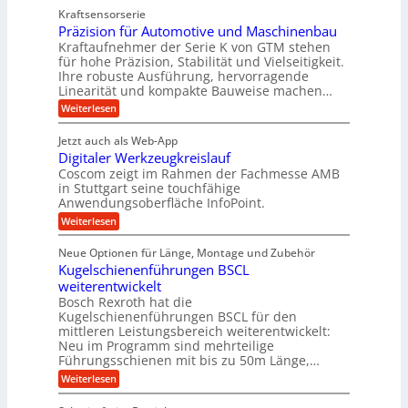
l
a
z
e
Kraftsensorserie
l
h
e
u
w
Präzision für Automotive und Maschinenbau
o
n
i
n
s
Kraftaufnehmer der Serie K von GTM stehen
i
s
c
t
d
für hohe Präzision, Stabilität und Vielseitigkeit.
n
e
a
h
Ihre robuste Ausführung, hervorragende
A
d
n
,
Linearität und kompakte Bauweise machen…
u
g
e
w
:
e
Weiterlesen
f
t
e
P
n
t
r
r
g
n
Jetzt auch als Web-App
r
ä
e
i
i
Digitaler Werkzeugkreislauf
z
t
a
e
g
i
r
Coscom zeigt im Rahmen der Fachmesse AMB
g
b
s
i
in Stuttgart seine touchfähige
e
s
i
e
e
Anwendungsoberfläche InfoPoint.
r
o
b
e
f
:
Weiterlesen
S
n
e
i
D
f
ü
f
t
i
ü
ü
n
Neue Optionen für Länge, Montage und Zubehör
r
e
g
r
r
g
Kugelschienenführungen BSCL
r
i
A
l
p
a
t
weiterentwickelt
u
r
a
l
a
t
ä
n
Bosch Rexroth hat die
u
e
l
o
z
Kugelschienenführungen BSCL für den
g
e
e
m
i
n
mittleren Leistungsbereich weiterentwickelt:
r
o
s
U
Neu im Programm sind mehrteilige
W
t
e
m
Führungsschienen mit bis zu 50m Länge,…
e
i
H
r
g
v
u
:
Weiterlesen
k
e
b
K
e
z
u
b
u