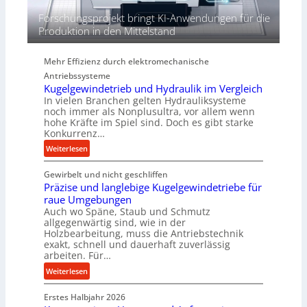
i
Forschungsprojekt bringt KI-Anwendungen für die
e
Produktion in den Mittelstand
P
e
Mehr Effizienz durch elektromechanische
r
Antriebssysteme
f
Kugelgewindetrieb und Hydraulik im Vergleich
o
In vielen Branchen gelten Hydrauliksysteme
r
noch immer als Nonplusultra, vor allem wenn
m
hohe Kräfte im Spiel sind. Doch es gibt starke
a
Konkurrenz…
n
:
Weiterlesen
c
K
e
Gewirbelt und nicht geschliffen
u
b
Präzise und langlebige Kugelgewindetriebe für
g
e
raue Umgebungen
e
i
Auch wo Späne, Staub und Schmutz
l
m
allgegenwärtig sind, wie in der
g
Holzbearbeitung, muss die Antriebstechnik
D
e
exakt, schnell und dauerhaft zuverlässig
r
w
arbeiten. Für…
ü
i
:
Weiterlesen
c
n
P
k
d
Erstes Halbjahr 2026
r
p
e