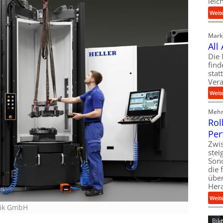
leic
Weit
Markt
All
Die 
find
stat
Vera
Weit
Mehr 
Rol
Per
Zwis
ste
Son
die 
über
Her
Weit
rik GmbH
Bil