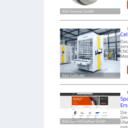
Bild: Enemac GmbH
Cel
Das
zer
CNC
Mas
Bild: Cellro BV
Spa
Ers
Die
Ges
Bild: SparePartsNow GmbH
Übe
ind