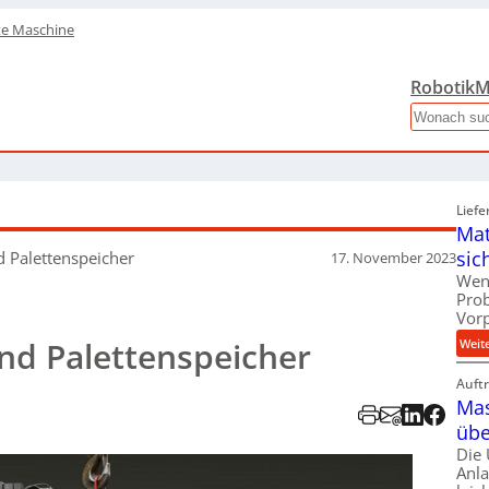
te Maschine
Robotik
M
Search
Liefe
Mat
sic
nd Palettenspeicher
17. November 2023
Wen
Pro
Vor
und Palettenspeicher
Weit
Auft
Mas
übe
Die
Anl