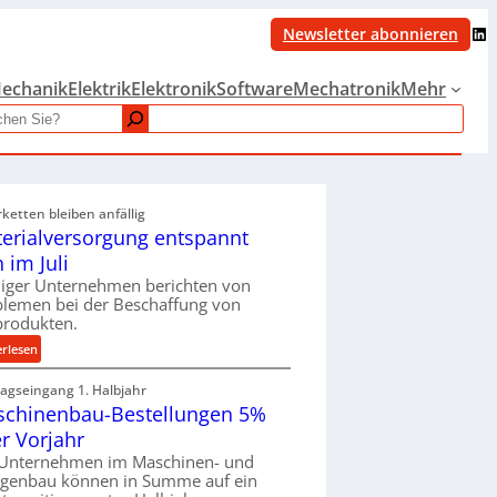
LinkedIn
Newsletter abonnieren
echanik
Elektrik
Elektronik
Software
Mechatronik
Mehr
rketten bleiben anfällig
erialversorgung entspannt
h im Juli
iger Unternehmen berichten von
blemen bei der Beschaffung von
produkten.
:
erlesen
M
ragseingang 1. Halbjahr
a
chinenbau-Bestellungen 5%
t
e
r Vorjahr
r
 Unternehmen im Maschinen- und
i
agenbau können in Summe auf ein
a