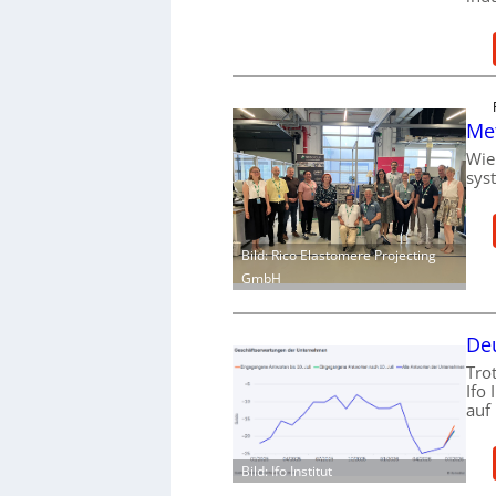
Me
Wie
sys
Bild: Rico Elastomere Projecting
GmbH
Deu
Tro
Ifo
auf
Bild: Ifo Institut