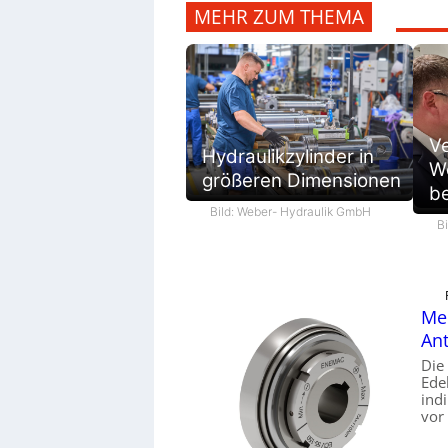
MEHR ZUM THEMA
V
Hydraulikzylinder in
We
größeren Dimensionen
be
Bild: Weber- Hydraulik GmbH
B
Mec
Ant
Die
Ede
ind
vor