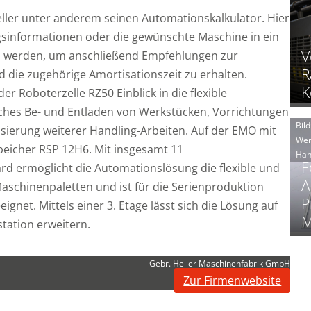
eller unter anderem seinen Automationskalkulator. Hier
sinformationen oder die gewünschte Maschine in ein
V
n werden, um anschließend Empfehlungen zur
R
die zugehörige Amortisationszeit zu erhalten.
K
r Roboterzelle RZ50 Einblick in die flexible
hes Be- und Entladen von Werkstücken, Vorrichtungen
Bild
isierung weiterer Handling-Arbeiten. Auf der EMO mit
Wer
peicher RSP 12H6. Mit insgesamt 11
Han
F
rd ermöglicht die Automationslösung die flexible und
A
schinenpaletten und ist für die Serienproduktion
P
ignet. Mittels einer 3. Etage lässt sich die Lösung auf
M
station erweitern.
Gebr. Heller Maschinenfabrik GmbH
Zur Firmenwebsite