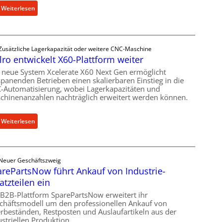
:
Weiterlesen
M
e
c
Zusätzliche Lagerkapazität oder weitere CNC-Maschine
h
lro entwickelt X60-Plattform weiter
a
n
 neue System Xcelerate X60 Next Gen ermöglicht
spanenden Betrieben einen skalierbaren Einstieg in die
i
-Automatisierung, wobei Lagerkapazitäten und
s
chinenanzahlen nachträglich erweitert werden können.
c
h
:
Weiterlesen
e
C
r
e
Ü
l
b
Neuer Geschäftszweig
l
e
rePartsNow führt Ankauf von Industrie-
r
r
atzteilen ein
o
l
e
 B2B-Plattform SparePartsNow erweitert ihr
a
chäftsmodell um den professionellen Ankauf von
n
s
rbeständen, Restposten und Auslaufartikeln aus der
t
t
ustriellen Produktion.