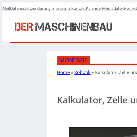
AGB
Datenschutzerklärung
Impressum
Kontakt
Kalender
Mediadaten
Perfek
MONTAGE
Home
»
Robotik
»
Kalkulator, Zelle u
Kalkulator, Zelle 