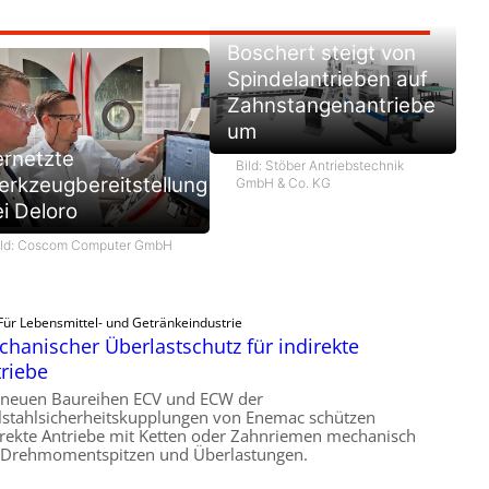
Boschert steigt von
Spindelantrieben auf
Zahnstangenantriebe
um
ernetzte
Bild: Stöber Antriebstechnik
rkzeugbereitstellung
GmbH & Co. KG
i Deloro
ild: Coscom Computer GmbH
Für Lebensmittel- und Getränkeindustrie
hanischer Überlastschutz für indirekte
riebe
 neuen Baureihen ECV und ECW der
lstahlsicherheitskupplungen von Enemac schützen
irekte Antriebe mit Ketten oder Zahnriemen mechanisch
 Drehmomentspitzen und Überlastungen.