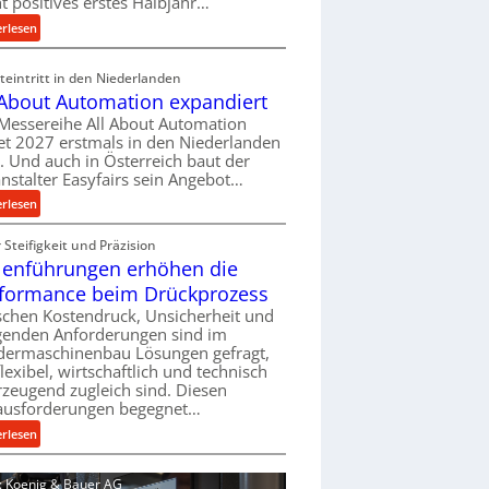
ht positives erstes Halbjahr…
l
:
erlesen
v
M
e
a
eintritt in den Niederlanden
r
s
 About Automation expandiert
s
c
Messereihe All About Automation
o
h
et 2027 erstmals in den Niederlanden
r
i
t. Und auch in Österreich baut der
g
n
nstalter Easyfairs sein Angebot…
u
e
:
erlesen
n
n
A
g
b
Steifigkeit und Präzision
l
e
a
lenführungen erhöhen die
l
n
u
A
t
formance beim Drückprozess
-
b
s
chen Kostendruck, Unsicherheit und
B
o
p
igenden Anforderungen sind im
e
u
dermaschinenbau Lösungen gefragt,
a
s
flexibel, wirtschaftlich und technisch
t
n
t
zeugend zugleich sind. Diesen
A
n
e
ausforderungen begegnet…
u
t
l
t
:
s
erlesen
l
o
R
i
u
m
o
c
d: Koenig & Bauer AG
n