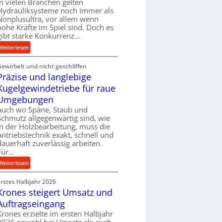
In vielen Branchen gelten
e
Hydrauliksysteme noch immer als
r
Nonplusultra, vor allem wenn
f
hohe Kräfte im Spiel sind. Doch es
gibt starke Konkurrenz…
o
r
:
Weiterlesen
m
K
a
Gewirbelt und nicht geschliffen
u
n
Präzise und langlebige
g
c
e
Kugelgewindetriebe für raue
e
l
Umgebungen
b
g
Auch wo Späne, Staub und
e
e
Schmutz allgegenwärtig sind, wie
i
w
in der Holzbearbeitung, muss die
m
i
Antriebstechnik exakt, schnell und
D
n
dauerhaft zuverlässig arbeiten.
r
Für…
d
ü
e
:
Weiterlesen
c
t
P
k
r
Erstes Halbjahr 2026
r
p
i
Krones steigert Umsatz und
ä
r
e
z
Auftragseingang
o
b
i
Krones erzielte im ersten Halbjahr
z
u
s