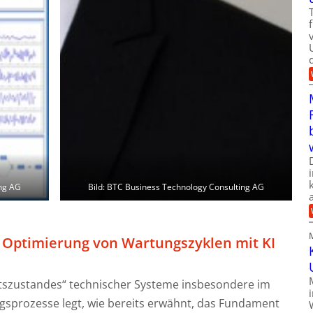
ing AG
Bild: BTC Business Technology Consulting AG
s: Optimierung von Wartungszyklen mit KI
szustandes“ technischer Systeme insbesondere im
prozesse legt, wie bereits erwähnt, das Fundament