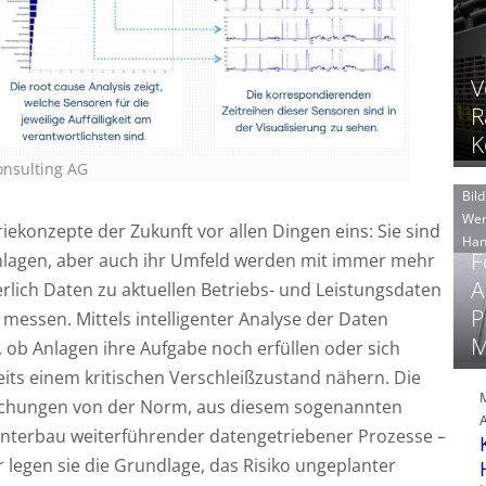
V
R
K
onsulting AG
Bild
Wer
riekonzepte der Zukunft vor allen Dingen eins: Sie sind
Han
F
nlagen, aber auch ihr Umfeld werden mit immer mehr
A
rlich Daten zu aktuellen Betriebs- und Leistungsdaten
P
ssen. Mittels intelligenter Analyse der Daten
M
 ob Anlagen ihre Aufgabe noch erfüllen oder sich
ts einem kritischen Verschleißzustand nähern. Die
ichungen von der Norm, aus diesem sogenannten
Unterbau weiterführender datengetriebener Prozesse –
r legen sie die Grundlage, das Risiko ungeplanter