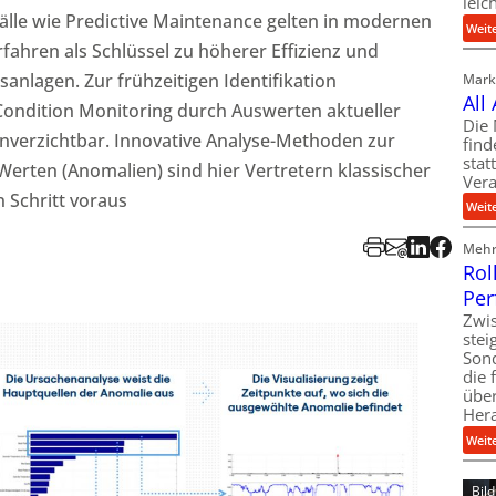
leic
le wie Predictive Maintenance gelten in modernen
Weit
fahren als Schlüssel zu höherer Effizienz und
nlagen. Zur frühzeitigen Identifikation
Markt
All
 Condition Monitoring durch Auswerten aktueller
Die 
verzichtbar. Innovative Analyse-Methoden zur
find
stat
rten (Anomalien) sind hier Vertretern klassischer
Vera
n Schritt voraus
Weit
Mehr 
Rol
Per
Zwis
ste
Son
die 
über
Her
Weit
Bil