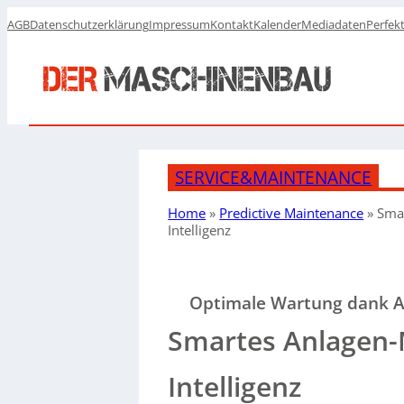
AGB
Datenschutzerklärung
Impressum
Kontakt
Kalender
Mediadaten
Perfek
SERVICE&MAINTENANCE
Home
»
Predictive Maintenance
»
Smar
Intelligenz
Optimale Wartung dank 
Smartes Anlagen-M
Intelligenz