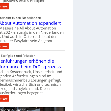
ht positives erstes Halbjahr…
l
:
erlesen
v
M
e
a
eintritt in den Niederlanden
r
s
 About Automation expandiert
s
c
Messereihe All About Automation
o
h
et 2027 erstmals in den Niederlanden
r
i
t. Und auch in Österreich baut der
g
n
nstalter Easyfairs sein Angebot…
u
e
:
erlesen
n
n
A
g
b
Steifigkeit und Präzision
l
e
a
lenführungen erhöhen die
l
n
u
A
t
formance beim Drückprozess
-
b
s
chen Kostendruck, Unsicherheit und
B
o
p
igenden Anforderungen sind im
e
u
dermaschinenbau Lösungen gefragt,
a
s
flexibel, wirtschaftlich und technisch
t
n
t
zeugend zugleich sind. Diesen
A
n
e
ausforderungen begegnet…
u
t
l
t
:
s
erlesen
l
o
R
i
u
m
o
c
d: Koenig & Bauer AG
n