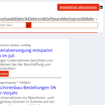
LinkedIn
Newsletter abonnieren
echanik
Elektrik
Elektronik
Software
Mechatronik
Mehr
rketten bleiben anfällig
erialversorgung entspannt
h im Juli
iger Unternehmen berichten von
blemen bei der Beschaffung von
produkten.
:
erlesen
M
ragseingang 1. Halbjahr
a
chinenbau-Bestellungen 5%
t
e
r Vorjahr
r
 Unternehmen im Maschinen- und
i
agenbau können in Summe auf ein
a