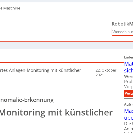
te Maschine
Robotik
M
Search
Liefe
Mat
sic
tes Anlagen-Monitoring mit künstlicher
22. Oktober
2021
Wen
Pro
Vor
Weit
Anomalie-Erkennung
Auft
onitoring mit künstlicher
Mas
übe
Die
Anl