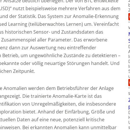
er Ansätze deutlich überlegen. Der von BTC entwickelte
(USD)“ nutzt beispielsweise mehrere Verfahren aus dem
und der Statistik. Das System zur Anomalie-Erkennung
sed Learning (teilüberwachtes Lernen) um. Vereinfacht
aus historischen Sensor- und Zustandsdaten das
e Zusammenspiel aller Parameter. Das erworbene
ligenz dann zur Auswertung neu eintreffender
Betrieb, um ungewöhnliche Zustände zu detektieren –
ekannte oder völlig neuartige Störungen handelt. Und
ichen Zeitpunkt.
e Anomalien werden dem Betriebsführer der Anlage
ngezeigt. Die trainierte Anomalie-Karte ist das
dentifikation von Unregelmäßigkeiten, die insbesondere
Exploration bietet. Anhand der Einfärbung, Größe und
ktuellen Daten auf eine neue, potenziell kritische
nweisen. Bei erkannten Anomalien kann unmittelbar