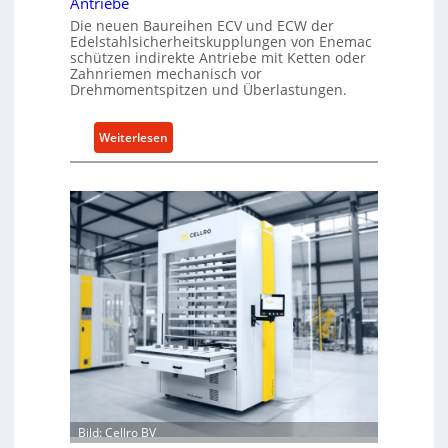
Antriebe
Die neuen Baureihen ECV und ECW der
Edelstahlsicherheitskupplungen von Enemac
schützen indirekte Antriebe mit Ketten oder
Zahnriemen mechanisch vor
Drehmomentspitzen und Überlastungen.
:
Weiterlesen
M
e
c
h
a
n
i
s
c
h
e
r
Ü
b
Bild: Cellro BV