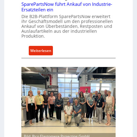
c
SparePartsNow führt Ankauf von Industrie-
t
Ersatzteilen ein
k
e
Die B2B-Plattform SparePartsNow erweitert
e
A
ihr Geschäftsmodell um den professionellen
l
n
Ankauf von Überbeständen, Restposten und
t
Auslaufartikeln aus der industriellen
t
X
Produktion.
r
6
i
0
:
e
Weiterlesen
-
S
b
P
p
e
l
a
a
r
t
e
t
P
f
a
o
r
r
t
m
s
w
N
e
o
i
w
Bild: Rico Elastomere Projecting GmbH