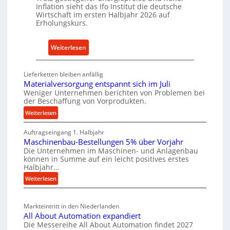
i
Inflation sieht das Ifo Institut die deutsche
c
e
Wirtschaft im ersten Halbjahr 2026 auf
h
Erholungskurs.
-
h
E
a
r
:
Weiterlesen
l
s
D
t
a
e
i
Lieferketten bleiben anfällig
t
u
g
Materialversorgung entspannt sich im Juli
z
t
Weniger Unternehmen berichten von Problemen bei
e
t
der Beschaffung von Vorprodukten.
s
W
e
c
:
Weiterlesen
e
i
M
h
r
l
Auftragseingang 1. Halbjahr
a
e
k
Maschinenbau-Bestellungen 5% über Vorjahr
e
t
W
z
Die Unternehmen im Maschinen- und Anlagenbau
e
n
i
können in Summe auf ein leicht positives erstes
e
r
e
r
Halbjahr…
u
i
i
t
:
Weiterlesen
g
a
n
s
M
l
b
a
c
v
a
Markteintritt in den Niederlanden
s
h
e
u
All About Automation expandiert
c
a
r
p
Die Messereihe All About Automation findet 2027
h
s