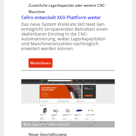
e
Zusätzliche Lagerkapazität oder weitere CNC-
r
Maschine
l
Cellro entwickelt X60-Plattform weiter
a
Das neue System Xcelerate X60 Next Gen
s
ermöglicht zerspanenden Betrieben einen
t
skalierbaren Einstieg in die CNC-
Automatisierung, wobei Lagerkapazitäten
s
und Maschinenanzahlen nachträglich
c
erweitert werden können.
h
u
:
Weiterlesen
t
C
z
e
f
l
ü
l
r
r
i
o
n
e
d
n
i
t
r
Bild: SparePartsNow GmbH
w
e
i
Neuer Geschäftszweig
k