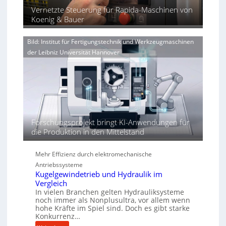
b
l
p
Vernetzte Steuerung für Rapida-Maschinen von
n
e
i
a
Koenig & Bauer
g
r
n
e
V
d
n
o
Bild: Institut für Fertigungstechnik und Werkzeugmaschinen
i
e
r
der Leibniz Universität Hannover
e
r
j
r
h
a
t
ö
h
h
r
e
n
d
Forschungsprojekt bringt KI-Anwendungen für
i
die Produktion in den Mittelstand
e
P
e
Mehr Effizienz durch elektromechanische
r
Antriebssysteme
f
Kugelgewindetrieb und Hydraulik im
o
Vergleich
In vielen Branchen gelten Hydrauliksysteme
r
noch immer als Nonplusultra, vor allem wenn
m
hohe Kräfte im Spiel sind. Doch es gibt starke
a
Konkurrenz…
n