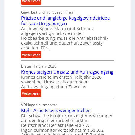
:
Weiterlesen
c
K
e
Gewirbelt und nicht geschliffen
u
b
Präzise und langlebige Kugelgewindetriebe
g
e
für raue Umgebungen
e
i
Auch wo Späne, Staub und Schmutz
l
m
allgegenwärtig sind, wie in der
g
D
Holzbearbeitung, muss die Antriebstechnik
e
r
exakt, schnell und dauerhaft zuverlässig
w
arbeiten. Für…
ü
i
c
:
Weiterlesen
n
k
P
d
p
Erstes Halbjahr 2026
r
e
r
Krones steigert Umsatz und Auftragseingang
ä
t
Krones erzielte im ersten Halbjahr 2026
o
z
r
sowohl bei Umsatz als auch beim
z
i
Auftragseingang einen Zuwachs.
i
e
s
e
:
Weiterlesen
s
e
b
K
s
u
u
VDI-Ingenieurmonitor
r
n
n
Mehr Arbeitslose, weniger Stellen
o
d
Die schwache Konjunktur zeigt Auswirkungen
d
n
l
auf den Ingenieurarbeitsmarkt in
H
e
a
Deutschland: Der aktuelle VDI-/IW-
y
s
n
Ingenieurmonitor verzeichnet mit 58.392
d
s
Arbeitslosen in Ingenieur- und IT-Berufen
g