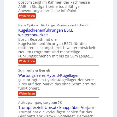
s
i
i
e
Coscom zeigt im Rahmen der Fachmesse
e
e
s
e
AMB in Stuttgart seine touchfähige
f
r
b
i
Anwendungsoberfläche InfoPoint.
i
ü
S
e
o
n
:
Weiterlesen
f
n
r
t
D
ü
f
g
r
e
i
r
ü
Neue Optionen für Länge, Montage und Zubehör
a
g
a
l
p
r
Kugelschienenführungen BSCL
i
n
r
A
u
l
t
ä
weiterentwickelt
u
g
e
e
a
z
t
Bosch Rexroth hat die
l
U
i
n
o
Kugelschienenführungen BSCL für den
e
s
m
m
mittleren Leistungsbereich weiterentwickelt:
r
e
o
Neu im Programm sind mehrteilige
g
W
H
t
Führungsschienen mit bis zu 50m Länge,…
e
u
e
i
r
b
v
:
Weiterlesen
b
k
b
e
K
u
z
e
u
u
Schmierfreier Betrieb
e
w
n
n
g
u
e
d
Wartungsfreies Hybrid-Kugellager
e
g
g
g
M
l
Igus bringt ein Hybrid-Kugellager der Serie
e
k
u
a
s
Xiros auf den Markt, das ohne Schmiermittel
r
n
s
n
c
funktioniert.
e
g
c
h
i
e
h
:
Weiterlesen
i
s
n
i
W
e
l
n
a
n
Auftragseingang steigt um 7%
a
e
r
e
u
Trumpf erzielt Umsatz knapp über Vorjahr
n
t
n
f
b
u
Trumpf hat die vorläufigen Zahlen für das
f
a
n
ü
Geschäftsjahr 2025/26 vorgelegt. Demnach