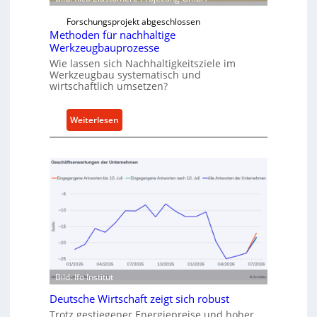
t
f
e
Forschungsprojekt abgeschlossen
ü
r
Methoden für nachhaltige
h
Werkzeugbauprozesse
r
Wie lassen sich Nachhaltigkeitsziele im
t
Werkzeugbau systematisch und
A
wirtschaftlich umsetzen?
n
k
:
Weiterlesen
a
M
u
e
f
t
v
h
o
o
n
d
I
e
n
n
d
f
u
ü
s
Bild: Ifo Institut
r
t
n
Deutsche Wirtschaft zeigt sich robust
r
a
Trotz gestiegener Energiepreise und hoher