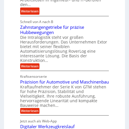
r
t
den…
l
a
e
e
:
Weiterlesen
u
i
b
M
l
g
i
Schnell von A nach B
e
i
e
Zahnstangengetriebe für präzise
g
h
k
r
Hubbewegungen
e
r
i
t
Die Intralogistik steht vor großen
K
A
m
Herausforderungen. Das Unternehmen Extor
U
u
r
bietet mit seiner flexiblen
V
m
g
b
Automatisierungslösung RoverLog eine
e
s
e
e
interessante Lösung. Die Basis der
r
a
l
Konstruktion…
i
g
t
g
t
:
Weiterlesen
l
z
Z
e
s
a
e
u
Kraftsensorserie
w
l
h
i
n
Präzision für Automotive und Maschinenbau
i
o
n
c
d
s
Kraftaufnehmer der Serie K von GTM stehen
n
s
t
h
für hohe Präzision, Stabilität und
A
d
e
a
Vielseitigkeit. Ihre robuste Ausführung,
u
e
n
,
hervorragende Linearität und kompakte
g
f
t
w
Bauweise machen…
e
t
r
e
n
:
Weiterlesen
r
g
i
P
n
e
a
r
e
i
Jetzt auch als Web-App
t
ä
g
b
g
Digitaler Werkzeugkreislauf
r
z