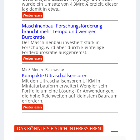
u
g
h
wurde ein Umsatz von 4,3Mrd.€ erzielt, dieser
s
r
lag damit in etwa…
f
u
:
r
Weiterlesen
n
T
e
g
r
i
e
Maschinenbau: Forschungsförderung
u
e
n
braucht mehr Tempo und weniger
m
s
B
Bürokratie
p
H
S
f
y
Der Maschinenbau investiert stark in
C
e
b
L
Forschung, wird aber durch kleinteilige
r
r
w
Förderbürokratie ausgebremst.
z
i
e
:
Weiterlesen
i
d
i
M
e
-
t
a
l
K
e
Mit 3 Metern Reichweite
s
t
u
r
Kompakte Ultraschallsensoren
c
U
g
e
h
Mit den Ultraschallsensoren U1KM in
m
e
n
i
s
l
Miniaturbauform erweitert Wenglor sein
t
n
a
l
Portfolio um eine Lösung für Anwendungen,
w
e
t
a
i
die hohe Reichweiten auf kleinstem Bauraum
n
z
g
c
erfordern.
b
k
e
k
a
:
n
r
Weiterlesen
e
u
K
a
l
:
o
p
t
F
m
p
o
p
ü
DAS KÖNNTE SIE AUCH INTERESSIEREN
r
a
b
s
k
e
c
t
r