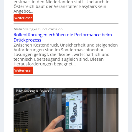
f
erstmals in den Niederlanden statt. Und auch in
r
i
o
Österreich baut der Veranstalter Easyfairs sein
t
o
n
Angebot…
r
z
z
e
g
:
Weiterlesen
e
e
n
u
A
i
b
s
n
Mehr Steifigkeit und Präzision
l
g
a
s
g
Rollenführungen erhöhen die Performance beim
l
t
u
e
e
Drückprozess
A
-
s
Zwischen Kostendruck, Unsicherheit und steigenden
n
b
B
Anforderungen sind im Sondermaschinenbau
i
t
o
Lösungen gefragt, die flexibel, wirtschaftlich und
e
s
c
u
technisch überzeugend zugleich sind. Diesen
s
p
h
t
Herausforderungen begegnet…
t
a
A
r
:
Weiterlesen
e
n
u
o
R
l
n
t
b
o
l
t
o
u
l
u
s
m
Bild: Koenig & Bauer AG
l
s
n
i
a
e
g
t
c
t
n
e
h
i
f
n
i
o
ü
5
m
n
h
%
J
e
r
ü
u
x
u