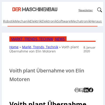
Linked
Newsletter
Robotik
Mechanik
Elektrik
Elektronik
Software
Mechatronik
Herausf
MARKT, TRENDS, TECHNIK
, 
NEWS
Home
»
Markt, Trends, Technik
»
Voith plant
8. Januar
2020
Übernahme von Elin Motoren
Voith plant Übernahme von Elin
Motoren
Voith plant Übernahme