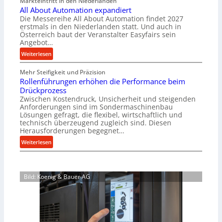
Markteintritt in den Niederlanden
s
e
All About Automation expandiert
c
r
Die Messereihe All About Automation findet 2027
h
s
erstmals in den Niederlanden statt. Und auch in
i
o
Österreich baut der Veranstalter Easyfairs sein
n
Angebot…
r
e
g
:
Weiterlesen
n
u
A
b
n
Mehr Steifigkeit und Präzision
l
a
g
Rollenführungen erhöhen die Performance beim
l
u
e
Drückprozess
A
-
Zwischen Kostendruck, Unsicherheit und steigenden
n
b
B
Anforderungen sind im Sondermaschinenbau
t
o
Lösungen gefragt, die flexibel, wirtschaftlich und
e
s
u
technisch überzeugend zugleich sind. Diesen
s
p
t
Herausforderungen begegnet…
t
a
A
:
Weiterlesen
e
n
u
R
l
n
t
o
l
t
o
l
u
s
m
Bild: Koenig & Bauer AG
l
n
i
a
e
g
c
t
n
e
h
i
f
n
i
o
ü
5
m