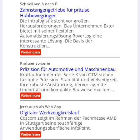
u
i
b
Schnell von A nach B
e
l
g
i
Zahnstangengetriebe für präzise
h
i
e
g
Hubbewegungen
r
k
r
Die Intralogistik steht vor großen
e
A
i
t
Herausforderungen. Das Unternehmen Extor
K
r
m
bietet mit seiner flexiblen
U
u
b
Automatisierungslösung RoverLog eine
V
m
g
e
interessante Lösung. Die Basis der
e
s
e
Konstruktion…
i
r
a
l
t
:
Weiterlesen
g
t
g
Z
s
l
a
z
e
Kraftsensorserie
l
h
e
u
w
Präzision für Automotive und Maschinenbau
o
n
i
n
s
Kraftaufnehmer der Serie K von GTM stehen
i
s
c
t
d
für hohe Präzision, Stabilität und Vielseitigkeit.
n
e
a
h
Ihre robuste Ausführung, hervorragende
A
d
n
,
Linearität und kompakte Bauweise machen…
u
g
e
w
:
e
Weiterlesen
f
t
e
P
n
t
r
r
g
n
Jetzt auch als Web-App
r
ä
e
i
i
Digitaler Werkzeugkreislauf
z
t
a
e
g
i
r
Coscom zeigt im Rahmen der Fachmesse AMB
g
b
s
i
in Stuttgart seine touchfähige
e
s
i
e
e
Anwendungsoberfläche InfoPoint.
r
o
b
e
f
:
Weiterlesen
S
n
e
i
D
f
ü
f