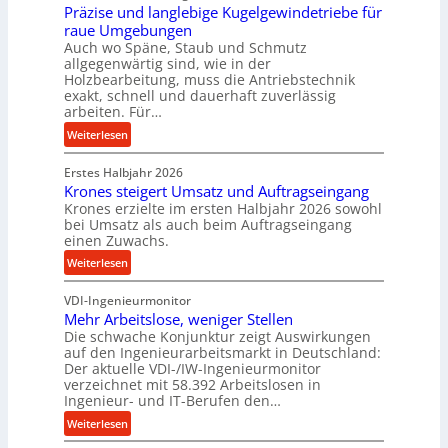
Präzise und langlebige Kugelgewindetriebe für
g
a
raue Umgebungen
e
n
Auch wo Späne, Staub und Schmutz
l
c
allgegenwärtig sind, wie in der
g
e
Holzbearbeitung, muss die Antriebstechnik
e
b
exakt, schnell und dauerhaft zuverlässig
w
arbeiten. Für…
e
i
i
:
Weiterlesen
n
m
P
d
D
Erstes Halbjahr 2026
r
e
r
Krones steigert Umsatz und Auftragseingang
ä
t
Krones erzielte im ersten Halbjahr 2026 sowohl
ü
z
r
bei Umsatz als auch beim Auftragseingang
c
i
einen Zuwachs.
i
k
s
e
:
Weiterlesen
p
e
b
K
r
u
u
VDI-Ingenieurmonitor
r
o
n
n
Mehr Arbeitslose, weniger Stellen
o
z
d
Die schwache Konjunktur zeigt Auswirkungen
d
n
e
l
auf den Ingenieurarbeitsmarkt in Deutschland:
H
e
s
a
Der aktuelle VDI-/IW-Ingenieurmonitor
y
s
s
n
verzeichnet mit 58.392 Arbeitslosen in
d
s
Ingenieur- und IT-Berufen den…
g
r
t
l
:
Weiterlesen
a
e
e
M