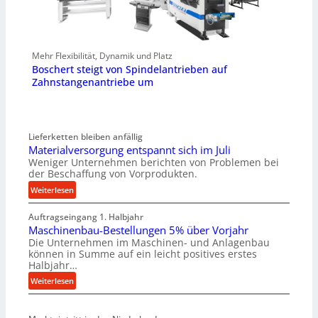
Mehr Flexibilität, Dynamik und Platz
Boschert steigt von Spindelantrieben auf
Zahnstangenantriebe um
Lieferketten bleiben anfällig
Materialversorgung entspannt sich im Juli
Weniger Unternehmen berichten von Problemen bei
der Beschaffung von Vorprodukten.
:
Weiterlesen
M
Auftragseingang 1. Halbjahr
a
Maschinenbau-Bestellungen 5% über Vorjahr
t
Die Unternehmen im Maschinen- und Anlagenbau
e
können in Summe auf ein leicht positives erstes
r
Halbjahr…
i
:
Weiterlesen
a
M
l
a
v