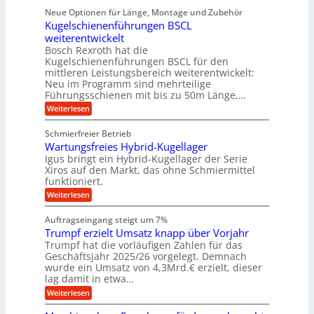
t
i
ü
ü
n
Neue Optionen für Länge, Montage und Zubehör
r
e
g
r
r
g
Kugelschienenführungen BSCL
r
i
A
l
p
a
t
weiterentwickelt
u
r
a
l
a
t
ä
n
Bosch Rexroth hat die
u
e
l
o
z
Kugelschienenführungen BSCL für den
g
e
e
m
i
n
mittleren Leistungsbereich weiterentwickelt:
r
o
s
U
Neu im Programm sind mehrteilige
W
t
e
m
Führungsschienen mit bis zu 50m Länge,…
e
i
H
r
g
v
u
:
Weiterlesen
k
e
b
K
e
z
u
b
u
b
Schmierfreier Betrieb
e
n
e
g
u
u
d
Wartungsfreies Hybrid-Kugellager
w
e
g
M
e
l
Igus bringt ein Hybrid-Kugellager der Serie
n
k
a
g
s
Xiros auf den Markt, das ohne Schmiermittel
g
r
s
u
c
funktioniert.
e
c
e
n
h
i
h
:
g
Weiterlesen
i
n
s
i
W
e
e
l
n
a
n
n
Auftragseingang steigt um 7%
a
e
r
e
u
Trumpf erzielt Umsatz knapp über Vorjahr
n
t
n
f
b
u
Trumpf hat die vorläufigen Zahlen für das
f
a
n
ü
Geschäftsjahr 2025/26 vorgelegt. Demnach
u
g
h
wurde ein Umsatz von 4,3Mrd.€ erzielt, dieser
s
r
lag damit in etwa…
f
u
:
r
Weiterlesen
n
T
e
g
r
i
e