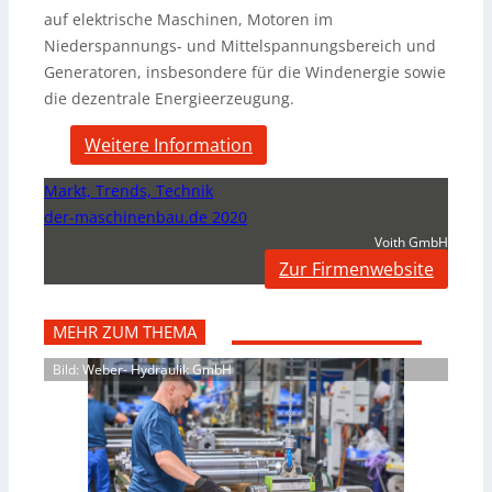
auf elektrische Maschinen, Motoren im
Niederspannungs- und Mittelspannungsbereich und
Generatoren, insbesondere für die Windenergie sowie
die dezentrale Energieerzeugung.
Weitere Information
Markt, Trends, Technik
der-maschinenbau.de 2020
Voith GmbH
Zur Firmenwebsite
MEHR ZUM THEMA
Bild: Weber- Hydraulik GmbH