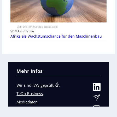
Bild: ©fotomek/stock.adobe.com
VDMA-Initiative
Afrika als Wachstumschance für den Maschinenbau
Mehr Infos
Wir sind IVW geprüft!
TeDo Business
Mediadaten
Abo-Service