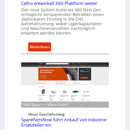
l
Cellro entwickelt X60-Plattform weiter
a
Das neue System Xcelerate X60 Next Gen
s
ermöglicht zerspanenden Betrieben einen
skalierbaren Einstieg in die CNC-
t
Automatisierung, wobei Lagerkapazitäten
s
und Maschinenanzahlen nachträglich
c
erweitert werden können.
h
u
:
Weiterlesen
t
C
z
e
f
l
ü
l
r
r
i
o
n
e
d
n
i
t
Bild: SparePartsNow GmbH
r
w
e
i
Neuer Geschäftszweig
k
SparePartsNow führt Ankauf von Industrie-
c
t
Ersatzteilen ein
k
e