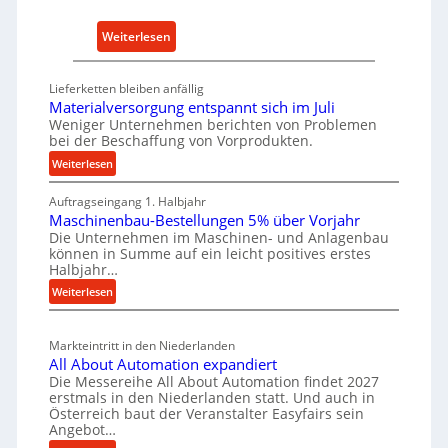
h
E
a
:
Weiterlesen
r
l
D
s
t
e
a
i
Lieferketten bleiben anfällig
u
t
Materialversorgung entspannt sich im Juli
g
t
z
Weniger Unternehmen berichten von Problemen
e
bei der Beschaffung von Vorprodukten.
s
t
W
c
:
Weiterlesen
e
e
M
h
i
r
Auftragseingang 1. Halbjahr
a
e
l
k
Maschinenbau-Bestellungen 5% über Vorjahr
t
W
e
z
Die Unternehmen im Maschinen- und Anlagenbau
e
i
n
können in Summe auf ein leicht positives erstes
e
r
r
Halbjahr…
e
u
i
t
i
:
Weiterlesen
a
g
s
M
n
l
b
a
c
v
a
Markteintritt in den Niederlanden
s
h
e
u
All About Automation expandiert
c
a
r
Die Messereihe All About Automation findet 2027
p
h
s
f
erstmals in den Niederlanden statt. Und auch in
r
i
o
Österreich baut der Veranstalter Easyfairs sein
t
o
n
Angebot…
r
z
e
z
g