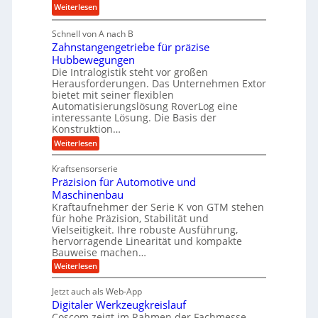
u
e
:
b
Weiterlesen
l
i
M
i
i
g
Schnell von A nach B
e
g
k
e
Zahnstangengetriebe für präzise
h
e
i
r
Hubbewegungen
r
K
m
t
Die Intralogistik steht vor großen
A
u
Herausforderungen. Das Unternehmen Extor
V
U
r
g
bietet mit seiner flexiblen
e
m
b
e
Automatisierungslösung RoverLog eine
r
s
e
l
interessante Lösung. Die Basis der
g
a
Konstruktion…
i
g
l
t
t
e
:
Weiterlesen
e
z
Z
s
w
a
i
u
Kraftsensorserie
l
i
h
c
n
Präzision für Automotive und
o
n
n
h
d
s
Maschinenbau
s
d
t
A
Kraftaufnehmer der Serie K von GTM stehen
e
e
a
für hohe Präzision, Stabilität und
u
n
,
t
Vielseitigkeit. Ihre robuste Ausführung,
g
f
w
r
hervorragende Linearität und kompakte
e
t
e
i
Bauweise machen…
n
r
g
n
e
:
Weiterlesen
e
a
P
i
b
t
r
g
g
e
Jetzt auch als Web-App
r
ä
s
i
e
f
Digitaler Werkzeugkreislauf
z
e
e
i
Coscom zeigt im Rahmen der Fachmesse
r
ü