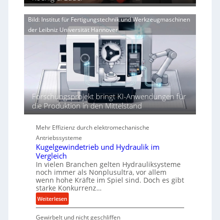
V
d
e
o
i
n
Bild: Institut für Fertigungstechnik und Werkzeugmaschinen
r
e
e
der Leibniz Universität Hannover
j
r
r
a
t
h
h
ö
r
h
e
n
d
Forschungsprojekt bringt KI-Anwendungen für
i
die Produktion in den Mittelstand
e
P
Mehr Effizienz durch elektromechanische
e
Antriebssysteme
r
Kugelgewindetrieb und Hydraulik im
f
Vergleich
o
In vielen Branchen gelten Hydrauliksysteme
r
noch immer als Nonplusultra, vor allem
m
wenn hohe Kräfte im Spiel sind. Doch es gibt
a
starke Konkurrenz…
n
:
Weiterlesen
c
K
e
Gewirbelt und nicht geschliffen
u