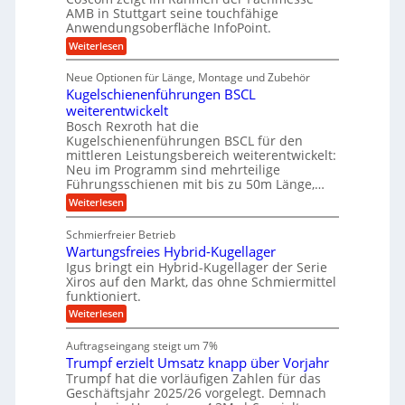
b
s
i
AMB in Stuttgart seine touchfähige
S
r
e
i
Anwendungsoberfläche InfoPoint.
n
f
t
r
o
ü
:
g
Weiterlesen
n
e
a
r
D
f
a
l
u
p
i
ü
Neue Optionen für Länge, Montage und Zubehör
n
r
g
l
e
r
ä
Kugelschienenführungen BSCL
i
g
A
e
U
z
t
weiterentwickelt
u
i
n
m
a
t
Bosch Rexroth hat die
s
l
o
g
Kugelschienenführungen BSCL für den
e
e
m
e
mittleren Leistungsbereich weiterentwickelt:
H
r
o
Neu im Programm sind mehrteilige
u
b
W
t
b
Führungsschienen mit bis zu 50m Länge,…
e
i
u
b
r
v
:
Weiterlesen
n
e
k
e
K
w
z
g
u
u
e
Schmierfreier Betrieb
e
n
e
g
g
u
d
Wartungsfreies Hybrid-Kugellager
e
n
u
g
M
l
Igus bringt ein Hybrid-Kugellager der Serie
n
k
a
s
Xiros auf den Markt, das ohne Schmiermittel
g
r
s
c
funktioniert.
e
e
c
h
n
i
h
:
Weiterlesen
i
s
i
W
e
l
n
a
n
Auftragseingang steigt um 7%
a
e
r
e
u
Trumpf erzielt Umsatz knapp über Vorjahr
n
t
n
f
b
u
Trumpf hat die vorläufigen Zahlen für das
f
a
n
ü
Geschäftsjahr 2025/26 vorgelegt. Demnach
u
g
h