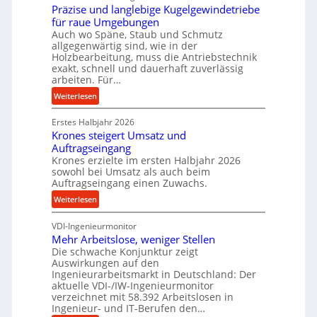
b
Präzise und langlebige Kugelgewindetriebe
g
e
für raue Umgebungen
e
i
Auch wo Späne, Staub und Schmutz
l
m
allgegenwärtig sind, wie in der
g
Holzbearbeitung, muss die Antriebstechnik
D
e
exakt, schnell und dauerhaft zuverlässig
r
w
arbeiten. Für…
ü
i
:
Weiterlesen
c
n
P
k
d
Erstes Halbjahr 2026
r
p
e
Krones steigert Umsatz und
ä
r
t
Auftragseingang
z
o
r
Krones erzielte im ersten Halbjahr 2026
i
z
i
sowohl bei Umsatz als auch beim
s
e
Auftragseingang einen Zuwachs.
e
e
s
b
:
Weiterlesen
u
s
u
K
n
n
VDI-Ingenieurmonitor
r
d
d
Mehr Arbeitslose, weniger Stellen
o
l
Die schwache Konjunktur zeigt
H
n
a
Auswirkungen auf den
y
e
n
Ingenieurarbeitsmarkt in Deutschland: Der
d
s
g
aktuelle VDI-/IW-Ingenieurmonitor
r
s
verzeichnet mit 58.392 Arbeitslosen in
l
a
t
Ingenieur- und IT-Berufen den…
e