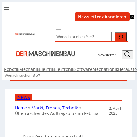
LinkedIn
Newsletter abonnieren
Search
LinkedIn
Newsletter
Robotik
Mechanik
Elektrik
Elektronik
Software
Mechatronik
Herausf
Search
NEWS
Home
»
Markt, Trends, Technik
»
2. April
2025
Überraschendes Auftragsplus im Februar
Dank Großanlagengeschäft