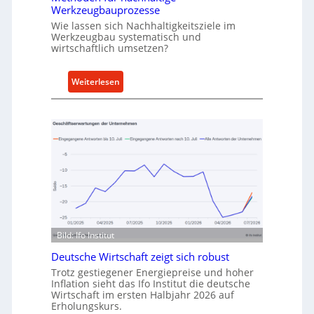
h
Werkzeugbauprozesse
r
Wie lassen sich Nachhaltigkeitsziele im
t
Werkzeugbau systematisch und
A
wirtschaftlich umsetzen?
n
k
:
Weiterlesen
a
M
u
e
f
t
v
h
o
o
n
d
I
e
n
n
d
f
u
ü
Bild: Ifo Institut
s
r
t
Deutsche Wirtschaft zeigt sich robust
n
r
Trotz gestiegener Energiepreise und hoher
a
i
Inflation sieht das Ifo Institut die deutsche
c
Wirtschaft im ersten Halbjahr 2026 auf
e
h
Erholungskurs.
-