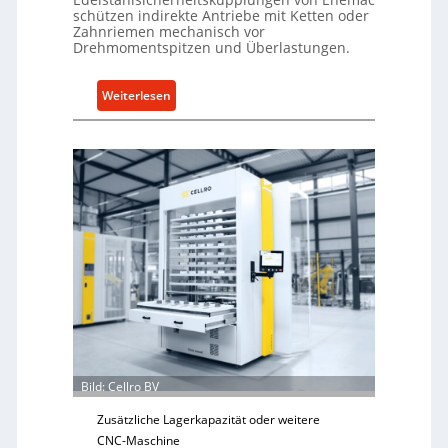
schützen indirekte Antriebe mit Ketten oder
Zahnriemen mechanisch vor
Drehmomentspitzen und Überlastungen.
:
Weiterlesen
M
e
c
h
a
n
i
s
c
h
e
r
Ü
Bild: Cellro BV
b
e
Zusätzliche Lagerkapazität oder weitere
r
CNC-Maschine