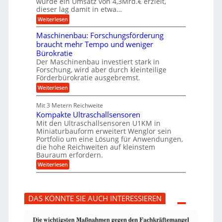
wurde ein Umsatz von 4,3Mrd.€ erzielt,
s
r
dieser lag damit in etwa…
f
u
:
r
Weiterlesen
n
T
e
g
r
i
e
Maschinenbau: Forschungsförderung
u
e
n
braucht mehr Tempo und weniger
m
s
B
Bürokratie
p
H
S
f
y
Der Maschinenbau investiert stark in
C
e
b
L
Forschung, wird aber durch kleinteilige
r
r
w
Förderbürokratie ausgebremst.
z
i
e
:
Weiterlesen
i
d
i
M
e
-
t
a
l
K
e
Mit 3 Metern Reichweite
s
t
u
r
Kompakte Ultraschallsensoren
c
U
g
e
h
Mit den Ultraschallsensoren U1KM in
m
e
n
i
s
l
Miniaturbauform erweitert Wenglor sein
t
n
a
l
Portfolio um eine Lösung für Anwendungen,
w
e
t
a
i
die hohe Reichweiten auf kleinstem
n
z
g
c
Bauraum erfordern.
b
k
e
k
a
:
n
r
Weiterlesen
e
u
K
a
l
:
o
p
t
F
m
p
o
p
ü
DAS KÖNNTE SIE AUCH INTERESSIEREN
r
a
b
s
k
e
c
t
r
h
e
V