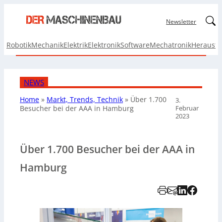
Linked
Newsletter
Robotik
Mechanik
Elektrik
Elektronik
Software
Mechatronik
Herausf
NEWS
Home
»
Markt, Trends, Technik
»
Über 1.700
3.
Februar
Besucher
bei der AAA in Hamburg
2023
Über 1.700 Besucher bei der AAA in
Hamburg