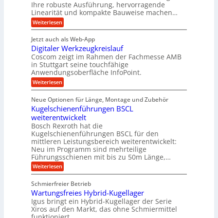
a
h
Ihre robuste Ausführung, hervorragende
A
d
n
,
Linearität und kompakte Bauweise machen…
u
g
e
w
:
e
Weiterlesen
f
t
e
P
n
t
r
r
g
n
Jetzt auch als Web-App
r
ä
e
i
i
Digitaler Werkzeugkreislauf
z
t
a
e
g
i
r
Coscom zeigt im Rahmen der Fachmesse AMB
g
b
s
i
in Stuttgart seine touchfähige
e
s
i
e
e
Anwendungsoberfläche InfoPoint.
r
o
b
e
f
:
Weiterlesen
S
n
e
i
D
f
ü
f
t
i
ü
ü
n
Neue Optionen für Länge, Montage und Zubehör
r
e
g
r
r
g
Kugelschienenführungen BSCL
r
i
A
l
p
a
t
weiterentwickelt
u
r
a
l
a
t
ä
n
Bosch Rexroth hat die
u
e
l
o
z
Kugelschienenführungen BSCL für den
g
e
e
m
i
n
mittleren Leistungsbereich weiterentwickelt:
r
o
s
U
Neu im Programm sind mehrteilige
W
t
e
m
Führungsschienen mit bis zu 50m Länge,…
e
i
H
r
g
v
u
:
Weiterlesen
k
e
b
K
e
z
u
b
u
b
Schmierfreier Betrieb
e
n
e
g
u
u
d
Wartungsfreies Hybrid-Kugellager
w
e
g
M
e
l
Igus bringt ein Hybrid-Kugellager der Serie
n
k
a
g
s
Xiros auf den Markt, das ohne Schmiermittel
g
r
s
u
c
funktioniert.
e