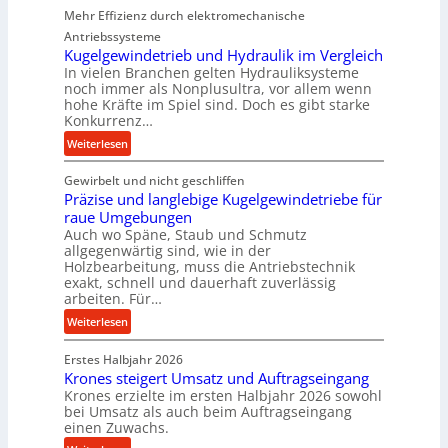
Mehr Effizienz durch elektromechanische
r
Antriebssysteme
f
Kugelgewindetrieb und Hydraulik im Vergleich
o
In vielen Branchen gelten Hydrauliksysteme
r
noch immer als Nonplusultra, vor allem wenn
m
hohe Kräfte im Spiel sind. Doch es gibt starke
a
Konkurrenz…
n
:
Weiterlesen
c
K
e
Gewirbelt und nicht geschliffen
u
b
Präzise und langlebige Kugelgewindetriebe für
g
e
raue Umgebungen
e
i
Auch wo Späne, Staub und Schmutz
l
m
allgegenwärtig sind, wie in der
g
Holzbearbeitung, muss die Antriebstechnik
D
e
exakt, schnell und dauerhaft zuverlässig
r
w
arbeiten. Für…
ü
i
:
Weiterlesen
c
n
P
k
d
Erstes Halbjahr 2026
r
p
e
Krones steigert Umsatz und Auftragseingang
ä
r
t
Krones erzielte im ersten Halbjahr 2026 sowohl
z
o
r
bei Umsatz als auch beim Auftragseingang
i
z
einen Zuwachs.
i
s
e
e