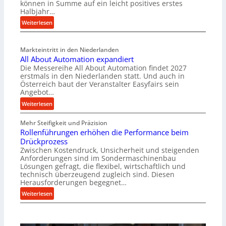
können in Summe auf ein leicht positives erstes
r
Halbjahr…
i
:
Weiterlesen
a
M
l
a
v
Markteintritt in den Niederlanden
s
e
All About Automation expandiert
c
r
Die Messereihe All About Automation findet 2027
h
s
erstmals in den Niederlanden statt. Und auch in
i
o
Österreich baut der Veranstalter Easyfairs sein
n
Angebot…
r
e
g
:
Weiterlesen
n
u
A
b
n
Mehr Steifigkeit und Präzision
l
a
g
Rollenführungen erhöhen die Performance beim
l
u
e
Drückprozess
A
-
Zwischen Kostendruck, Unsicherheit und steigenden
n
b
B
Anforderungen sind im Sondermaschinenbau
t
o
Lösungen gefragt, die flexibel, wirtschaftlich und
e
s
u
technisch überzeugend zugleich sind. Diesen
s
p
t
Herausforderungen begegnet…
t
a
A
:
Weiterlesen
e
n
u
R
l
n
t
o
l
t
o
l
u
s