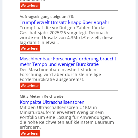
c
e
n
h
i
h
:
g
Weiterlesen
i
n
s
i
W
e
e
l
n
a
n
n
Auftragseingang steigt um 7%
a
e
r
e
u
Trumpf erzielt Umsatz knapp über Vorjahr
n
t
n
f
b
u
Trumpf hat die vorläufigen Zahlen für das
f
a
n
ü
Geschäftsjahr 2025/26 vorgelegt. Demnach
u
g
h
wurde ein Umsatz von 4,3Mrd.€ erzielt, dieser
s
r
lag damit in etwa…
f
u
:
r
Weiterlesen
n
T
e
g
r
i
e
Maschinenbau: Forschungsförderung braucht
u
e
n
mehr Tempo und weniger Bürokratie
m
s
B
Der Maschinenbau investiert stark in
p
H
S
Forschung, wird aber durch kleinteilige
f
y
C
e
b
Förderbürokratie ausgebremst.
L
r
r
w
:
Weiterlesen
z
i
e
M
i
d
i
a
e
-
Mit 3 Metern Reichweite
t
s
l
K
e
Kompakte Ultraschallsensoren
c
t
u
r
h
Mit den Ultraschallsensoren U1KM in
U
g
e
i
Miniaturbauform erweitert Wenglor sein
m
e
n
n
Portfolio um eine Lösung für Anwendungen,
s
l
t
e
a
l
die hohe Reichweiten auf kleinstem Bauraum
w
n
t
a
erfordern.
i
b
z
g
c
a
:
Weiterlesen
k
e
k
u
K