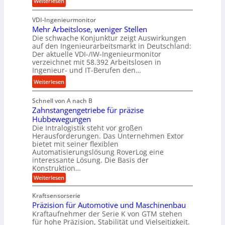
:
Weiterlesen
e
s
b
K
u
s
u
VDI-Ingenieurmonitor
r
n
n
Mehr Arbeitslose, weniger Stellen
o
d
Die schwache Konjunktur zeigt Auswirkungen
d
n
l
auf den Ingenieurarbeitsmarkt in Deutschland:
H
e
a
Der aktuelle VDI-/IW-Ingenieurmonitor
y
s
n
verzeichnet mit 58.392 Arbeitslosen in
d
s
Ingenieur- und IT-Berufen den…
g
r
t
l
:
Weiterlesen
a
e
e
M
u
i
b
Schnell von A nach B
e
l
g
i
Zahnstangengetriebe für präzise
h
i
e
g
Hubbewegungen
r
k
r
Die Intralogistik steht vor großen
e
A
i
t
Herausforderungen. Das Unternehmen Extor
K
r
m
bietet mit seiner flexiblen
U
u
b
Automatisierungslösung RoverLog eine
V
m
g
e
interessante Lösung. Die Basis der
e
s
e
Konstruktion…
i
r
a
l
t
:
Weiterlesen
g
t
g
Z
s
l
a
z
e
Kraftsensorserie
l
h
e
u
w
Präzision für Automotive und Maschinenbau
o
n
i
n
s
Kraftaufnehmer der Serie K von GTM stehen
i
s
c
t
d
für hohe Präzision, Stabilität und Vielseitigkeit.
n
e