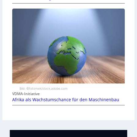
Bild: ©fotomek/stock.adobe.com
VDMA-Initiative
Afrika als Wachstumschance für den Maschinenbau