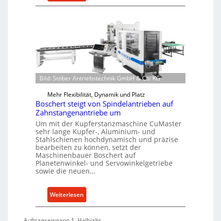
D
s
t
e
a
i
u
t
g
t
z
e
s
t
W
c
e
e
h
i
r
e
l
Bild: Stöber Antriebstechnik GmbH & Co. KG
k
W
e
z
Mehr Flexibilität, Dynamik und Platz
i
n
e
Boschert steigt von Spindelantrieben auf
r
e
u
Zahnstangenantriebe um
t
i
g
Um mit der Kupferstanzmaschine CuMaster
s
n
sehr lange Kupfer-, Aluminium- und
b
c
Stahlschienen hochdynamisch und präzise
a
bearbeiten zu können, setzt der
h
u
Maschinenbauer Boschert auf
a
Planetenwinkel- und Servowinkelgetriebe
p
f
sowie die neuen…
r
t
o
z
:
Weiterlesen
z
e
B
e
i
o
s
Auftragseingang 1. Halbjahr