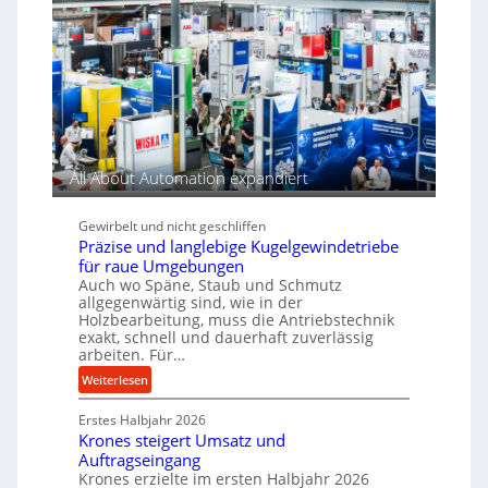
g
e
i
e
e
k
e
n
n
t
P
a
t
e
e
n
s
A
r
p
n
t
f
a
t
o
r
n
r
r
i
n
i
m
All About Automation expandiert
e
t
e
a
b
s
b
n
e
Gewirbelt und nicht geschliffen
i
e
c
u
Präzise und langlebige Kugelgewindetriebe
c
e
für raue Umgebungen
m
h
b
Auch wo Späne, Staub und Schmutz
i
e
allgegenwärtig sind, wie in der
m
i
Holzbearbeitung, muss die Antriebstechnik
J
exakt, schnell und dauerhaft zuverlässig
m
arbeiten. Für…
u
D
l
r
:
Weiterlesen
i
ü
P
c
Erstes Halbjahr 2026
r
Krones steigert Umsatz und
k
ä
Auftragseingang
p
z
Krones erzielte im ersten Halbjahr 2026
r
i