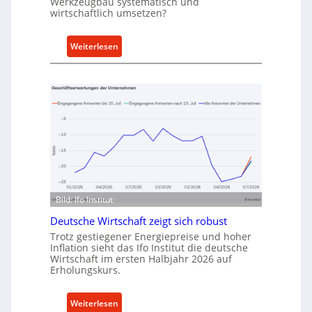
Werkzeugbau systematisch und
A
wirtschaftlich umsetzen?
n
k
:
Weiterlesen
a
M
u
e
f
t
v
h
o
o
n
d
I
e
n
n
d
f
u
ü
Bild: Ifo Institut
s
r
t
Deutsche Wirtschaft zeigt sich robust
n
r
Trotz gestiegener Energiepreise und hoher
a
i
Inflation sieht das Ifo Institut die deutsche
c
Wirtschaft im ersten Halbjahr 2026 auf
e
h
Erholungskurs.
-
h
E
a
:
Weiterlesen
r
l