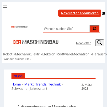
LinkedIn
Newsletter abonnieren
Search
LinkedIn
Newsletter
Robotik
Mechanik
Elektrik
Elektronik
Software
Mechatronik
Herausf
Search
NEWS
Home
»
Markt, Trends, Technik
»
3. März
2023
Schwacher Jahresstart
Auftragseingang im Maschinenbau