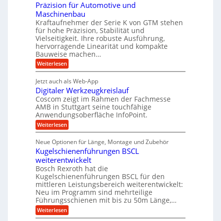
l
i
Präzision für Automotive und
r
n
o
n
Maschinenbau
n
d
s
d
Kraftaufnehmer der Serie K von GTM stehen
e
A
e
für hohe Präzision, Stabilität und
e
t
u
Vielseitigkeit. Ihre robuste Ausführung,
,
t
z
hervorragende Linearität und kompakte
f
w
r
t
Bauweise machen…
t
e
i
e
:
Weiterlesen
r
n
e
P
S
a
i
b
r
t
Jetzt auch als Web-App
g
ä
g
e
e
Digitaler Werkzeugkreislauf
z
s
e
f
i
Coscom zeigt im Rahmen der Fachmesse
u
e
r
ü
s
AMB in Stuttgart seine touchfähige
e
i
i
S
r
Anwendungsoberfläche InfoPoint.
r
o
n
t
r
:
Weiterlesen
n
u
g
D
f
e
a
n
i
a
ü
Neue Optionen für Länge, Montage und Zubehör
l
u
g
g
r
n
Kugelschienenführungen BSCL
l
e
i
A
f
g
t
weiterentwickelt
u
e
U
ü
a
t
Bosch Rexroth hat die
n
m
l
r
o
Kugelschienenführungen BSCL für den
e
g
m
R
mittleren Leistungsbereich weiterentwickelt:
r
o
e
Neu im Programm sind mehrteilige
a
W
t
b
Führungsschienen mit bis zu 50m Länge,…
e
i
p
r
u
v
:
Weiterlesen
i
k
e
K
n
d
z