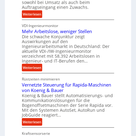
sowohl bei Umsatz als auch beim
o
s
Auftragseingang einen Zuwachs.
z
e
:
Weiterlesen
e
u
K
s
n
VDI-Ingenieurmonitor
r
s
d
Mehr Arbeitslose, weniger Stellen
o
l
Die schwache Konjunktur zeigt
n
a
Auswirkungen auf den
e
n
Ingenieurarbeitsmarkt in Deutschland: Der
s
g
aktuelle VDI-/IW-Ingenieurmonitor
s
verzeichnet mit 58.392 Arbeitslosen in
l
t
Ingenieur- und IT-Berufen den…
e
e
:
b
Weiterlesen
i
M
i
g
Rüstzeiten minimieren
e
g
e
Vernetzte Steuerung für Rapida-Maschinen
h
e
r
von Koenig & Bauer
r
K
t
Koenig & Bauer stellt Automatisierungs- und
A
u
Kommunikationslösungen für die
U
r
g
Bogenoffsetmaschinen der Serie Rapida vor.
m
b
e
Mit den Systemen AutoSet, AutoRun und
s
e
l
JobGuide reagiert…
a
i
g
:
Weiterlesen
t
t
e
V
z
s
w
Kraftsensorserie
e
u