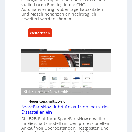
skalierbaren Einstieg in die CNC-
Automatisierung, wobei Lagerkapazitäten
und Maschinenanzahlen nachträglich
erweitert werden können.
:
Weiterlesen
C
e
l
l
r
o
e
n
t
Bild: SparePartsNow GmbH
w
i
Neuer Geschäftszweig
SparePartsNow führt Ankauf von Industrie-
c
Ersatzteilen ein
k
Die B2B-Plattform SparePartsNow erweitert
e
ihr Geschäftsmodell um den professionellen
l
Ankauf von Überbeständen, Restposten und
t