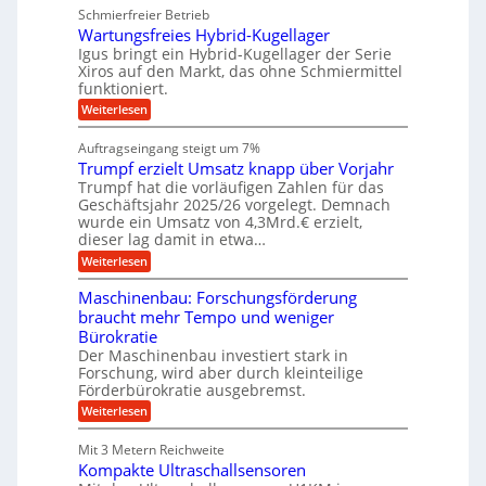
u
u
g
Schmierfreier Betrieb
e
n
a
g
u
e
d
Wartungsfreies Hybrid-Kugellager
e
-
g
M
l
Igus bringt ein Hybrid-Kugellager der Serie
n
k
M
a
s
Xiros auf den Markt, das ohne Schmiermittel
r
s
a
c
funktioniert.
e
c
h
s
i
h
:
Weiterlesen
i
s
c
i
W
e
l
n
a
n
h
Auftragseingang steigt um 7%
a
e
r
e
i
u
Trumpf erzielt Umsatz knapp über Vorjahr
n
t
n
f
n
b
u
Trumpf hat die vorläufigen Zahlen für das
f
a
n
ü
Geschäftsjahr 2025/26 vorgelegt. Demnach
e
u
g
h
wurde ein Umsatz von 4,3Mrd.€ erzielt,
n
s
r
dieser lag damit in etwa…
f
v
u
:
r
Weiterlesen
n
o
T
e
g
n
r
i
e
Maschinenbau: Forschungsförderung
u
e
K
n
braucht mehr Tempo und weniger
m
s
B
o
Bürokratie
p
H
S
e
f
y
Der Maschinenbau investiert stark in
C
e
b
n
L
Forschung, wird aber durch kleinteilige
r
r
w
Förderbürokratie ausgebremst.
i
z
i
e
:
g
Weiterlesen
i
d
i
M
e
-
t
&
a
l
K
e
Mit 3 Metern Reichweite
B
s
t
u
r
Kompakte Ultraschallsensoren
c
U
a
g
e
h