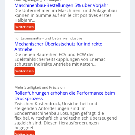
g
s
s
Maschinenbau-Bestellungen 5% über Vorjahr
t
c
e
Die Unternehmen im Maschinen- und Anlagenbau
s
können in Summe auf ein leicht positives erstes
h
i
Halbjahr…
e
c
:
Weiterlesen
r
h
M
t
r
Für Lebensmittel- und Getränkeindustrie
a
s
Mechanischer Überlastschutz für indirekte
s
o
t
Antriebe
c
b
e
Die neuen Baureihen ECV und ECW der
h
u
Edelstahlsicherheitskupplungen von Enemac
i
i
s
schützen indirekte Antriebe mit Ketten…
g
n
t
:
Weiterlesen
t
e
M
n
v
e
b
o
Mehr Steifigkeit und Präzision
c
a
n
Rollenführungen erhöhen die Performance beim
h
u
S
Drückprozess
a
-
Zwischen Kostendruck, Unsicherheit und
p
n
B
steigenden Anforderungen sind im
i
i
e
Sondermaschinenbau Lösungen gefragt, die
n
s
flexibel, wirtschaftlich und technisch überzeugend
s
zugleich sind. Diesen Herausforderungen
c
d
t
begegnet…
h
e
e
e
:
Weiterlesen