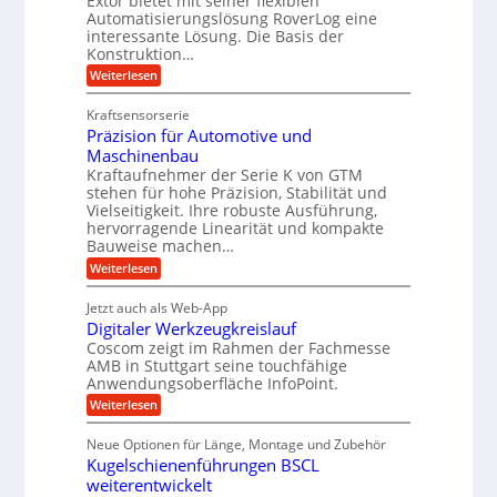
Extor bietet mit seiner flexiblen
r
m
b
e
Automatisierungslösung RoverLog eine
g
s
e
l
interessante Lösung. Die Basis der
l
a
Konstruktion…
i
g
e
t
t
e
:
Weiterlesen
i
z
Z
s
w
a
c
u
Kraftsensorserie
l
i
h
h
n
Präzision für Automotive und
o
n
n
d
s
Maschinenbau
s
d
t
A
Kraftaufnehmer der Serie K von GTM
e
e
a
stehen für hohe Präzision, Stabilität und
u
n
,
t
Vielseitigkeit. Ihre robuste Ausführung,
g
f
w
r
hervorragende Linearität und kompakte
e
t
e
i
Bauweise machen…
n
r
g
n
e
:
Weiterlesen
e
a
P
i
b
t
r
g
g
e
Jetzt auch als Web-App
r
ä
s
i
e
f
Digitaler Werkzeugkreislauf
z
e
e
i
Coscom zeigt im Rahmen der Fachmesse
r
ü
b
s
i
AMB in Stuttgart seine touchfähige
S
r
e
i
Anwendungsoberfläche InfoPoint.
n
f
t
r
o
ü
:
g
Weiterlesen
n
e
a
r
D
f
a
l
u
p
i
ü
Neue Optionen für Länge, Montage und Zubehör
n
r
g
l
e
r
ä
Kugelschienenführungen BSCL
i
g
A
e
U
z
t
weiterentwickelt
u
i
n
m
a