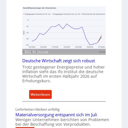
e
u
t
f
h
v
o
o
d
n
e
I
n
n
f
d
ü
u
Bild: Ifo Institut
r
s
Deutsche Wirtschaft zeigt sich robust
n
t
Trotz gestiegener Energiepreise und hoher
a
r
Inflation sieht das Ifo Institut die deutsche
c
i
Wirtschaft im ersten Halbjahr 2026 auf
Erholungskurs.
h
e
h
-
a
E
:
Weiterlesen
l
r
D
t
s
e
Lieferketten bleiben anfällig
i
a
u
Materialversorgung entspannt sich im Juli
g
t
t
Weniger Unternehmen berichten von Problemen
e
z
bei der Beschaffung von Vorprodukten.
s