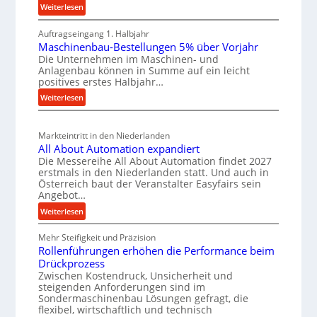
W
t
c
:
Weiterlesen
e
e
M
h
r
i
Auftragseingang 1. Halbjahr
a
e
Maschinenbau-Bestellungen 5% über Vorjahr
k
t
l
W
Die Unternehmen im Maschinen- und
e
z
e
i
Anlagenbau können in Summe auf ein leicht
r
e
n
r
positives erstes Halbjahr…
i
u
e
t
:
Weiterlesen
a
g
i
s
M
l
b
n
a
c
v
Markteintritt in den Niederlanden
a
s
h
e
All About Automation expandiert
u
c
a
r
Die Messereihe All About Automation findet 2027
h
p
s
f
erstmals in den Niederlanden statt. Und auch in
i
r
o
Österreich baut der Veranstalter Easyfairs sein
t
n
Angebot…
r
o
z
e
g
z
:
Weiterlesen
e
n
u
A
e
i
b
n
Mehr Steifigkeit und Präzision
l
s
g
a
g
Rollenführungen erhöhen die Performance beim
l
s
t
u
e
Drückprozess
A
e
-
s
Zwischen Kostendruck, Unsicherheit und
n
b
B
steigenden Anforderungen sind im
i
t
o
Sondermaschinenbau Lösungen gefragt, die
e
s
c
u
flexibel, wirtschaftlich und technisch
s
p