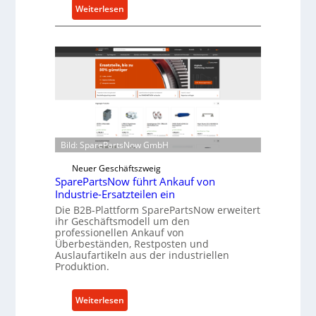
u
:
Weiterlesen
t
C
z
e
f
l
ü
l
r
r
i
o
n
e
d
n
i
t
Bild: SparePartsNow GmbH
r
w
Neuer Geschäftszweig
e
i
SparePartsNow führt Ankauf von
k
c
Industrie-Ersatzteilen ein
t
k
Die B2B-Plattform SparePartsNow erweitert
e
e
ihr Geschäftsmodell um den
A
l
professionellen Ankauf von
Überbeständen, Restposten und
n
t
Auslaufartikeln aus der industriellen
t
X
Produktion.
r
6
i
0
:
Weiterlesen
e
-
S