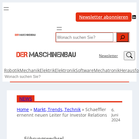
LinkedIn
Newsletter abonnieren
Search
LinkedIn
Newsletter
Robotik
Mechanik
Elektrik
Elektronik
Software
Mechatronik
Herausf
Search
NEWS
Home
»
Markt, Trends, Technik
»
Schaeffler
6.
Juni
ernennt neuen Leiter für Investor Relations
2024
Führungswechsel