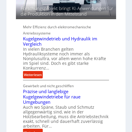
n
Forschungsprojekt bringt KI-Anwendungen für
d
die Produktion in den Mittelstand
i
e
P
Mehr Effizienz durch elektromechanische
e
Antriebssysteme
r
Kugelgewindetrieb und Hydraulik im
f
Vergleich
In vielen Branchen gelten
o
Hydrauliksysteme noch immer als
r
Nonplusultra, vor allem wenn hohe Kräfte
m
im Spiel sind. Doch es gibt starke
a
Konkurrenz…
n
:
Weiterlesen
c
K
e
Gewirbelt und nicht geschliffen
u
b
Präzise und langlebige
g
e
Kugelgewindetriebe für raue
e
i
Umgebungen
l
m
Auch wo Späne, Staub und Schmutz
g
D
allgegenwärtig sind, wie in der
e
Holzbearbeitung, muss die Antriebstechnik
r
w
exakt, schnell und dauerhaft zuverlässig
ü
i
arbeiten. Für…
c
n