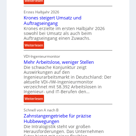
:
Weiterlesen
k
d
P
p
e
Erstes Halbjahr 2026
r
r
t
Krones steigert Umsatz und
ä
o
r
Auftragseingang
z
z
i
Krones erzielte im ersten Halbjahr 2026
i
e
sowohl bei Umsatz als auch beim
e
s
s
Auftragseingang einen Zuwachs.
b
e
s
u
:
Weiterlesen
u
n
K
n
d
VDI-Ingenieurmonitor
r
d
Mehr Arbeitslose, weniger Stellen
H
o
l
Die schwache Konjunktur zeigt
y
n
a
Auswirkungen auf den
d
e
n
Ingenieurarbeitsmarkt in Deutschland: Der
r
s
g
aktuelle VDI-/IW-Ingenieurmonitor
a
s
verzeichnet mit 58.392 Arbeitslosen in
l
u
t
Ingenieur- und IT-Berufen den…
e
l
e
:
b
Weiterlesen
i
i
M
i
k
g
Schnell von A nach B
e
g
i
e
Zahnstangengetriebe für präzise
h
e
m
r
Hubbewegungen
r
K
V
t
Die Intralogistik steht vor großen
A
u
Herausforderungen. Das Unternehmen
e
U
r
g