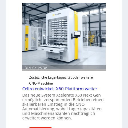
c
h
a
n
i
s
c
h
e
r
Ü
Bild: Cellro BV
b
e
Zusätzliche Lagerkapazität oder weitere
r
CNC-Maschine
Cellro entwickelt X60-Plattform weiter
l
Das neue System Xcelerate X60 Next Gen
a
ermöglicht zerspanenden Betrieben einen
s
skalierbaren Einstieg in die CNC-
t
Automatisierung, wobei Lagerkapazitäten
und Maschinenanzahlen nachträglich
s
erweitert werden können.
c
h