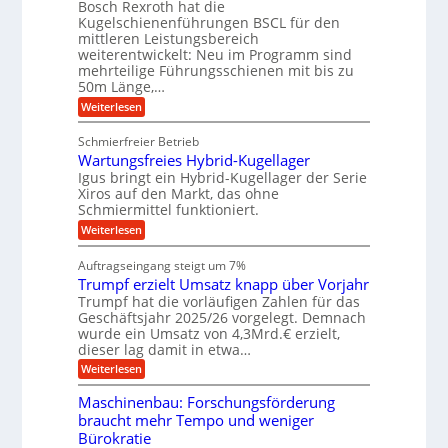
t
Bosch Rexroth hat die
s
l
o
g
Kugelschienenführungen BSCL für den
e
e
m
e
mittleren Leistungsbereich
H
r
o
weiterentwickelt: Neu im Programm sind
u
b
W
t
b
mehrteilige Führungsschienen mit bis zu
e
i
u
b
r
50m Länge,…
v
n
e
k
e
:
Weiterlesen
w
z
g
u
K
e
e
n
e
u
g
u
Schmierfreier Betrieb
d
g
n
u
g
M
Wartungsfreies Hybrid-Kugellager
e
n
k
a
l
Igus bringt ein Hybrid-Kugellager der Serie
g
r
s
s
Xiros auf den Markt, das ohne
e
e
c
c
n
Schmiermittel funktioniert.
i
h
h
s
i
:
Weiterlesen
i
l
n
W
e
a
e
a
n
Auftragseingang steigt um 7%
u
n
r
e
f
Trumpf erzielt Umsatz knapp über Vorjahr
b
t
n
a
u
Trumpf hat die vorläufigen Zahlen für das
f
u
n
ü
Geschäftsjahr 2025/26 vorgelegt. Demnach
g
h
wurde ein Umsatz von 4,3Mrd.€ erzielt,
s
r
dieser lag damit in etwa…
f
u
:
r
Weiterlesen
n
T
e
g
r
i
e
Maschinenbau: Forschungsförderung
u
e
n
braucht mehr Tempo und weniger
m
s
B
Bürokratie
p
H
S