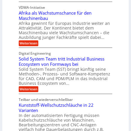
V
y
B
D
z
VDMA-Initiative
b
S
E
i
Afrika als Wachstumschance für den
s
r
C
e
i
Maschinenbau
i
L
e
l
Afrika gewinnt für Europas Industrie weiter an
d
h
w
Attraktivität. Der Kontinent bietet dem
t
t
-
e
Maschinenbau viele Wachstumschancen – die
U
E
K
Ausbildung junger Fachkräfte spielt dabei…
i
r
m
u
h
t
:
Weiterlesen
s
o
g
A
e
a
l
f
e
Digital Engineering
r
u
r
t
l
n
Solid System Team tritt Industrial Business
e
i
z
g
l
k
Ecosystem von Formways bei
n
a
k
a
Solid System Team (SST) bringt künftig seine
a
t
m
a
n
Methoden-, Prozess- und Software-Kompetenz
g
A
l
w
a
für CAD, CAM und PDM/PLM in das Industrial
r
s
e
i
b
Business Ecosystem von…
p
W
r
c
e
a
p
:
Weiterlesen
i
c
k
S
ü
t
h
o
e
s
Teilbar und wiederverschließbar
b
s
l
m
l
t
Kunststoff-Wellschutzschläuche in 22
i
e
a
u
t
d
Varianten
r
r
m
S
In der automatisierten Fertigung müssen
k
s
V
y
Kabelschutzschläuche von Maschinen,
t
c
s
o
Bearbeitungszentren und CNC-Anlagen
h
t
r
a
vielfach hohe Dauerbelastungen durch z.B.
e