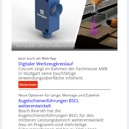
i
u
m
g
V
e
e
l
r
g
g
e
l
w
e
i
Kompakte Ultraschallsensoren
i
n
c
d
h
Jetzt auch als Web-App
e
Digitaler Werkzeugkreislauf
t
Coscom zeigt im Rahmen der Fachmesse AMB
r
in Stuttgart seine touchfähige
i
Anwendungsoberfläche InfoPoint.
e
:
Weiterlesen
b
D
e
Neue Optionen für Länge, Montage und Zubehör
i
f
Kugelschienenführungen BSCL
g
ü
weiterentwickelt
i
r
Bosch Rexroth hat die
t
r
Kugelschienenführungen BSCL für den
a
mittleren Leistungsbereich weiterentwickelt:
a
l
Neu im Programm sind mehrteilige
u
e