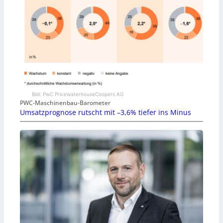
Bild: PwC PricewaterhouseCoopers AG
PWC-Maschinenbau-Barometer
Umsatzprognose rutscht mit –3,6% tiefer ins Minus