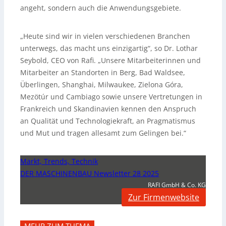
angeht, sondern auch die Anwendungsgebiete.
„Heute sind wir in vielen verschiedenen Branchen
unterwegs, das macht uns einzigartig“, so Dr. Lothar
Seybold, CEO von Rafi. „Unsere Mitarbeiterinnen und
Mitarbeiter an Standorten in Berg, Bad Waldsee,
Überlingen, Shanghai, Milwaukee, Zielona Góra,
Mezötúr und Cambiago sowie unsere Vertretungen in
Frankreich und Skandinavien kennen den Anspruch
an Qualität und Technologiekraft, an Pragmatismus
und Mut und tragen allesamt zum Gelingen bei.“
Markt, Trends, Technik
DER MASCHINENBAU Newsletter 28 2025
RAFI GmbH & Co. KG
Zur Firmenwebsite
MEHR ZUM THEMA