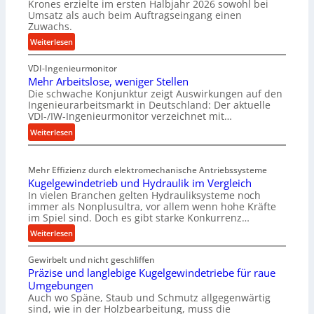
Krones erzielte im ersten Halbjahr 2026 sowohl bei
Umsatz als auch beim Auftragseingang einen
Zuwachs.
:
Weiterlesen
K
VDI-Ingenieurmonitor
r
Mehr Arbeitslose, weniger Stellen
o
Die schwache Konjunktur zeigt Auswirkungen auf den
n
Ingenieurarbeitsmarkt in Deutschland: Der aktuelle
e
VDI-/IW-Ingenieurmonitor verzeichnet mit…
s
:
Weiterlesen
s
M
t
e
e
Mehr Effizienz durch elektromechanische Antriebssysteme
h
i
Kugelgewindetrieb und Hydraulik im Vergleich
r
g
In vielen Branchen gelten Hydrauliksysteme noch
A
e
immer als Nonplusultra, vor allem wenn hohe Kräfte
r
r
im Spiel sind. Doch es gibt starke Konkurrenz…
b
t
:
Weiterlesen
e
U
K
i
m
Gewirbelt und nicht geschliffen
u
t
s
Präzise und langlebige Kugelgewindetriebe für raue
g
s
a
Umgebungen
e
l
t
Auch wo Späne, Staub und Schmutz allgegenwärtig
l
o
sind, wie in der Holzbearbeitung, muss die
z
g