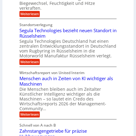
n
j
Biegewechsel, Feuchtigkeit und Hitze
m
c
T
verkraften.
a
e
e
:
h
Weiterlesen
f
a
K
ü
r
m
u
r
t
Standortverlegung
n
d
r
Segula Technologies bezieht neuen Standort in
s
e
i
t
Rüsselsheim
n
t
s
M
Segula Technologies Deutschland hat einen
t
t
a
I
zentralen Entwicklungsstandort in Deutschland
o
s
n
vom Rugbyring in Rüsselsheim in die
f
c
d
Motorworld Manufaktur Rüsselsheim verlegt.
f
h
u
-
i
:
Weiterlesen
s
W
n
S
t
e
e
e
r
Wirtschaftsreport von United Interim
l
n
g
i
l
Menschen auch in Zeiten von KI wichtiger als
b
u
a
s
a
l
Maschinen
l
c
u
a
B
Die Menschen bleiben auch im Zeitalter
h
T
u
Künstlicher Intelligenz wichtiger als die
u
e
s
Maschinen – so lautet ein Credo des
t
c
i
z
Wirtschaftsreports 2026 der Management-
h
n
s
Community…
n
e
c
o
s
:
Weiterlesen
h
l
s
M
l
o
E
e
ä
Schnell von A nach B
g
c
n
u
i
Zahnstangengetriebe für präzise
o
s
c
e
s
c