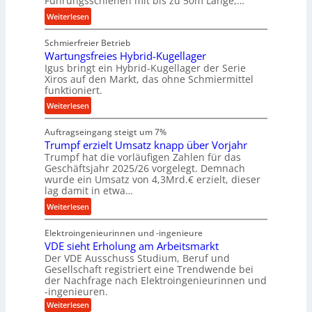
Führungsschienen mit bis zu 50m Länge,…
e
r
:
Weiterlesen
U
W
K
m
e
Schmierfreier Betrieb
u
g
r
Wartungsfreies Hybrid-Kugellager
g
e
k
Igus bringt ein Hybrid-Kugellager der Serie
e
b
z
Xiros auf den Markt, das ohne Schmiermittel
l
u
funktioniert.
e
s
n
u
:
Weiterlesen
c
g
g
W
h
e
k
Auftragseingang steigt um 7%
a
i
n
r
Trumpf erzielt Umsatz knapp über Vorjahr
r
e
Trumpf hat die vorläufigen Zahlen für das
e
t
n
Geschäftsjahr 2025/26 vorgelegt. Demnach
i
u
e
wurde ein Umsatz von 4,3Mrd.€ erzielt, dieser
s
n
n
lag damit in etwa…
l
g
f
:
Weiterlesen
a
s
ü
T
u
f
h
Elektroingenieurinnen und -ingenieure
r
f
r
r
VDE sieht Erholung am Arbeitsmarkt
u
e
u
Der VDE Ausschuss Studium, Beruf und
m
i
n
Gesellschaft registriert eine Trendwende bei
p
e
der Nachfrage nach Elektroingenieurinnen und
g
f
-ingenieuren.
s
e
e
H
:
Weiterlesen
n
r