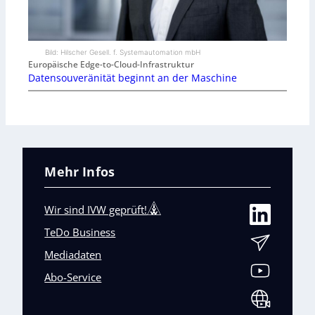
Bild: Hilscher Gesell. f. Systemautomation mbH
Europäische Edge-to-Cloud-Infrastruktur
Datensouveränität beginnt an der Maschine
Mehr Infos
Wir sind IVW geprüft!
TeDo Business
Mediadaten
Abo-Service