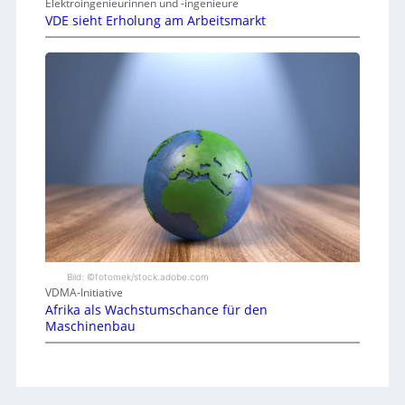
Elektroingenieurinnen und -ingenieure
VDE sieht Erholung am Arbeitsmarkt
Bild: ©fotomek/stock.adobe.com
VDMA-Initiative
Afrika als Wachstumschance für den
Maschinenbau