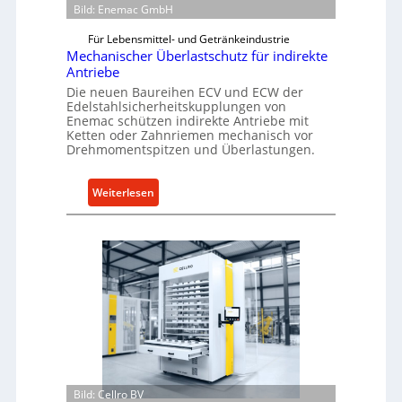
Bild: Enemac GmbH
Für Lebensmittel- und Getränkeindustrie
Mechanischer Überlastschutz für indirekte
Antriebe
Die neuen Baureihen ECV und ECW der
Edelstahlsicherheitskupplungen von
Enemac schützen indirekte Antriebe mit
Ketten oder Zahnriemen mechanisch vor
Drehmomentspitzen und Überlastungen.
:
Weiterlesen
M
e
c
h
a
n
i
s
c
h
Bild: Cellro BV
e