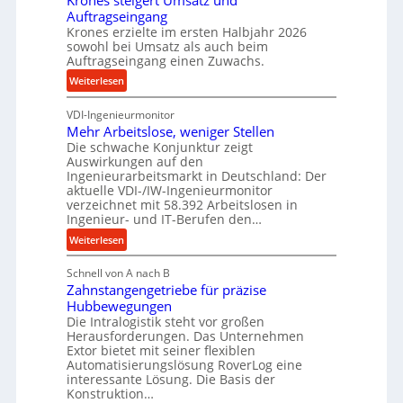
Krones steigert Umsatz und
r
t
Auftragseingang
z
ü
r
Krones erzielte im ersten Halbjahr 2026
i
c
i
sowohl bei Umsatz als auch beim
s
k
Auftragseingang einen Zuwachs.
e
e
p
b
:
Weiterlesen
u
r
u
K
n
o
n
VDI-Ingenieurmonitor
r
d
z
d
Mehr Arbeitslose, weniger Stellen
o
l
e
Die schwache Konjunktur zeigt
H
n
a
s
Auswirkungen auf den
y
e
n
s
Ingenieurarbeitsmarkt in Deutschland: Der
d
s
g
aktuelle VDI-/IW-Ingenieurmonitor
r
s
verzeichnet mit 58.392 Arbeitslosen in
l
a
t
Ingenieur- und IT-Berufen den…
e
u
e
:
b
Weiterlesen
l
i
M
i
i
g
Schnell von A nach B
e
g
k
e
Zahnstangengetriebe für präzise
h
e
i
r
Hubbewegungen
r
K
m
t
Die Intralogistik steht vor großen
A
u
Herausforderungen. Das Unternehmen
V
U
r
g
Extor bietet mit seiner flexiblen
e
m
b
e
Automatisierungslösung RoverLog eine
r
s
e
l
interessante Lösung. Die Basis der
g
a
Konstruktion…
i
g
l