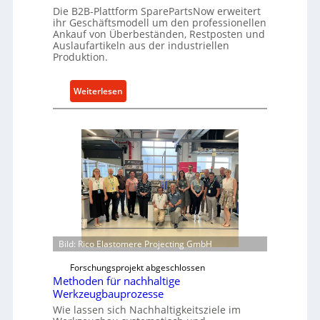
i
Die B2B-Plattform SparePartsNow erweitert
c
ihr Geschäftsmodell um den professionellen
r
k
Ankauf von Überbeständen, Restposten und
e
e
Auslaufartikeln aus der industriellen
k
Produktion.
l
t
t
e
X
:
Weiterlesen
A
6
S
n
0
p
t
-
a
r
P
r
i
l
e
e
a
P
b
t
a
e
t
r
f
t
o
s
Bild: Rico Elastomere Projecting GmbH
r
N
m
Forschungsprojekt abgeschlossen
o
Methoden für nachhaltige
w
w
Werkzeugbauprozesse
e
f
Wie lassen sich Nachhaltigkeitsziele im
i
ü