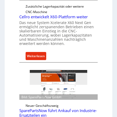
r
Zusätzliche Lagerkapazität oder weitere
Ü
CNC-Maschine
b
Cellro entwickelt X60-Plattform weiter
e
Das neue System Xcelerate X60 Next Gen
ermöglicht zerspanenden Betrieben einen
r
skalierbaren Einstieg in die CNC-
l
Automatisierung, wobei Lagerkapazitäten
a
und Maschinenanzahlen nachträglich
s
erweitert werden können.
t
s
:
Weiterlesen
c
C
h
e
u
l
t
l
z
r
f
o
ü
e
Bild: SparePartsNow GmbH
r
n
i
t
Neuer Geschäftszweig
n
SparePartsNow führt Ankauf von Industrie-
w
d
Ersatzteilen ein
i