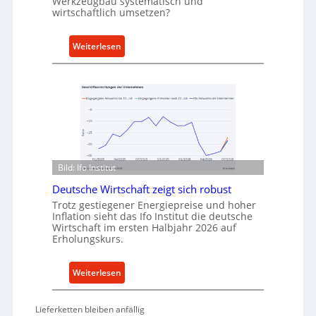
Werkzeugbau systematisch und
t
h
wirtschaftlich umsetzen?
e
r
r
t
:
Weiterlesen
A
M
n
e
k
t
a
h
u
o
f
d
v
e
o
n
Bild: Ifo Institut
n
f
I
Deutsche Wirtschaft zeigt sich robust
ü
n
Trotz gestiegener Energiepreise und hoher
r
Inflation sieht das Ifo Institut die deutsche
d
n
Wirtschaft im ersten Halbjahr 2026 auf
u
a
Erholungskurs.
s
c
t
h
:
Weiterlesen
r
h
D
i
a
e
e
Lieferketten bleiben anfällig
l