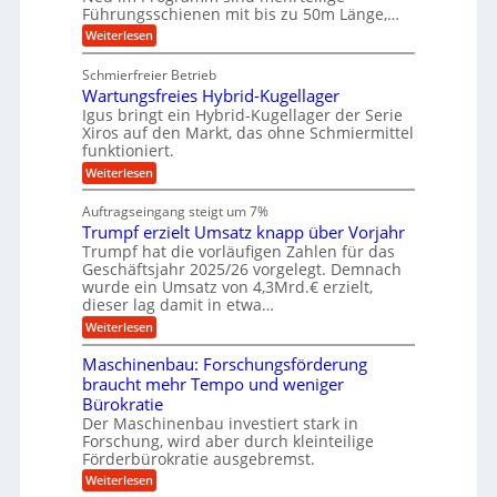
b
Führungsschienen mit bis zu 50m Länge,…
e
i
u
b
r
v
:
Weiterlesen
n
e
k
e
K
w
z
g
u
u
e
Schmierfreier Betrieb
e
n
e
g
g
u
d
Wartungsfreies Hybrid-Kugellager
e
n
u
g
M
l
Igus bringt ein Hybrid-Kugellager der Serie
n
k
a
s
Xiros auf den Markt, das ohne Schmiermittel
g
r
s
c
funktioniert.
e
e
c
h
n
i
h
:
Weiterlesen
i
s
i
W
e
l
n
a
n
Auftragseingang steigt um 7%
a
e
r
e
u
Trumpf erzielt Umsatz knapp über Vorjahr
n
t
n
f
b
u
Trumpf hat die vorläufigen Zahlen für das
f
a
n
ü
Geschäftsjahr 2025/26 vorgelegt. Demnach
u
g
h
wurde ein Umsatz von 4,3Mrd.€ erzielt,
s
r
dieser lag damit in etwa…
f
u
:
r
Weiterlesen
n
T
e
g
r
i
e
Maschinenbau: Forschungsförderung
u
e
n
braucht mehr Tempo und weniger
m
s
B
Bürokratie
p
H
S
f
y
Der Maschinenbau investiert stark in
C
e
b
L
Forschung, wird aber durch kleinteilige
r
r
w
Förderbürokratie ausgebremst.
z
i
e
:
Weiterlesen
i
d
i
M
e