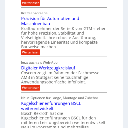
t
t
e
:
Weiterlesen
e
z
Z
s
w
a
i
u
Kraftsensorserie
l
i
h
c
n
Präzision für Automotive und
o
n
n
h
d
s
Maschinenbau
s
d
t
A
Kraftaufnehmer der Serie K von GTM stehen
e
e
a
für hohe Präzision, Stabilität und
u
n
,
t
Vielseitigkeit. Ihre robuste Ausführung,
g
f
w
r
hervorragende Linearität und kompakte
e
t
e
i
Bauweise machen…
n
r
g
n
e
:
Weiterlesen
e
a
P
i
b
t
r
g
g
e
Jetzt auch als Web-App
r
ä
s
i
e
f
Digitaler Werkzeugkreislauf
z
e
e
i
Coscom zeigt im Rahmen der Fachmesse
r
ü
b
s
i
AMB in Stuttgart seine touchfähige
S
r
e
i
Anwendungsoberfläche InfoPoint.
n
f
t
r
o
ü
:
g
Weiterlesen
n
e
a
r
D
f
a
l
u
p
i
ü
Neue Optionen für Länge, Montage und Zubehör
n
r
g
l
e
r
ä
Kugelschienenführungen BSCL
i
g
A
e
U
z
t
weiterentwickelt
u
i
n
m
a
t
Bosch Rexroth hat die
s
l
o
g
Kugelschienenführungen BSCL für den
e
e
m
e
mittleren Leistungsbereich weiterentwickelt:
H
r
o
Neu im Programm sind mehrteilige
u
b
W
t