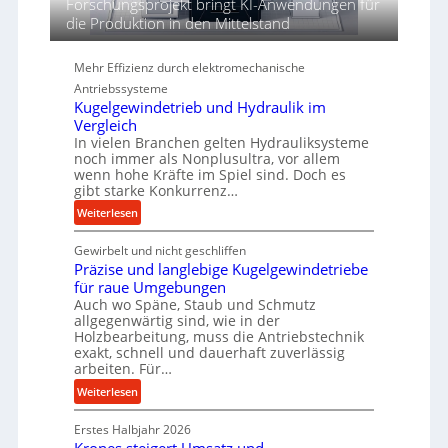
Forschungsprojekt bringt KI-Anwendungen für
ö
r
die Produktion in den Mittelstand
h
e
Mehr Effizienz durch elektromechanische
n
Antriebssysteme
d
Kugelgewindetrieb und Hydraulik im
i
Vergleich
e
In vielen Branchen gelten Hydrauliksysteme
P
noch immer als Nonplusultra, vor allem
e
wenn hohe Kräfte im Spiel sind. Doch es
r
gibt starke Konkurrenz…
f
:
Weiterlesen
o
K
r
Gewirbelt und nicht geschliffen
u
m
Präzise und langlebige Kugelgewindetriebe
g
a
für raue Umgebungen
e
n
Auch wo Späne, Staub und Schmutz
l
c
allgegenwärtig sind, wie in der
g
Holzbearbeitung, muss die Antriebstechnik
e
e
exakt, schnell und dauerhaft zuverlässig
b
w
arbeiten. Für…
e
i
:
Weiterlesen
i
n
P
m
d
Erstes Halbjahr 2026
r
D
e
ä