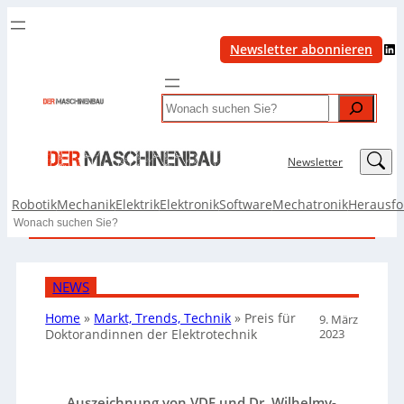
LinkedIn
Newsletter abonnieren
Search
LinkedIn
Newsletter
Robotik
Mechanik
Elektrik
Elektronik
Software
Mechatronik
Herausf
Search
NEWS
Home
»
Markt, Trends, Technik
»
Preis für
9. März
2023
Doktorandinnen der Elektrotechnik
Auszeichnung von VDE und Dr. Wilhelmy-