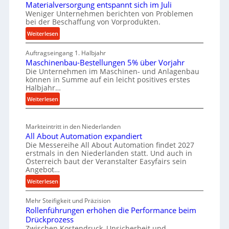
u
-
Materialversorgung entspannt sich im Juli
t
t
Weniger Unternehmen berichten von Problemen
E
i
bei der Beschaffung von Vorprodukten.
s
r
g
c
:
Weiterlesen
s
e
M
h
a
W
Auftragseingang 1. Halbjahr
a
e
t
e
Maschinenbau-Bestellungen 5% über Vorjahr
t
W
z
Die Unternehmen im Maschinen- und Anlagenbau
r
e
i
können in Summe auf ein leicht positives erstes
t
r
k
r
Halbjahr…
e
i
z
t
:
Weiterlesen
i
a
e
s
M
l
l
u
a
c
v
e
g
Markteintritt in den Niederlanden
s
h
e
n
All About Automation expandiert
b
c
a
r
e
Die Messereihe All About Automation findet 2027
a
h
s
f
erstmals in den Niederlanden statt. Und auch in
i
i
u
o
Österreich baut der Veranstalter Easyfairs sein
t
n
n
p
Angebot…
r
z
e
g
r
:
Weiterlesen
e
n
u
o
A
i
b
n
Mehr Steifigkeit und Präzision
l
z
g
a
g
Rollenführungen erhöhen die Performance beim
l
e
t
u
e
Drückprozess
A
s
-
s
Zwischen Kostendruck, Unsicherheit und
n