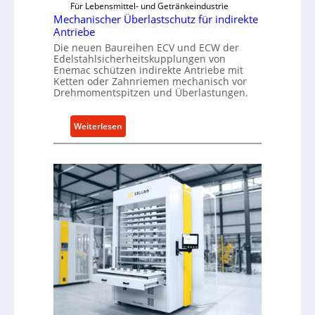
Für Lebensmittel- und Getränkeindustrie
Mechanischer Überlastschutz für indirekte
Antriebe
Die neuen Baureihen ECV und ECW der
Edelstahlsicherheitskupplungen von
Enemac schützen indirekte Antriebe mit
Ketten oder Zahnriemen mechanisch vor
Drehmomentspitzen und Überlastungen.
:
Weiterlesen
M
e
c
h
a
n
i
s
c
h
e
r