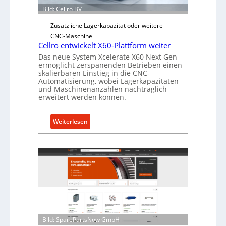
Ü
Bild: Cellro BV
b
e
Zusätzliche Lagerkapazität oder weitere
r
CNC-Maschine
l
Cellro entwickelt X60-Plattform weiter
a
Das neue System Xcelerate X60 Next Gen
ermöglicht zerspanenden Betrieben einen
s
skalierbaren Einstieg in die CNC-
t
Automatisierung, wobei Lagerkapazitäten
s
und Maschinenanzahlen nachträglich
erweitert werden können.
c
h
u
:
Weiterlesen
t
C
z
e
f
l
ü
l
r
r
i
o
n
e
d
n
i
t
Bild: SparePartsNow GmbH
r