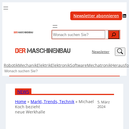
LinkedIn
Newsletter abonnieren
Search
LinkedIn
Newsletter
Robotik
Mechanik
Elektrik
Elektronik
Software
Mechatronik
Herausf
Search
NEWS
Home
»
Markt, Trends, Technik
»
Michael
5. März
2024
Koch bezieht
neue Werkhalle