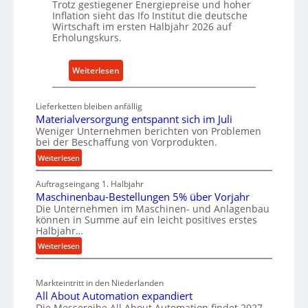
Trotz gestiegener Energiepreise und hoher
r
a
Inflation sieht das Ifo Institut die deutsche
i
c
Wirtschaft im ersten Halbjahr 2026 auf
e
h
Erholungskurs.
-
h
E
a
:
Weiterlesen
r
l
D
s
t
e
Lieferketten bleiben anfällig
a
i
u
Materialversorgung entspannt sich im Juli
t
g
t
Weniger Unternehmen berichten von Problemen
z
e
bei der Beschaffung von Vorprodukten.
s
t
W
c
:
Weiterlesen
e
e
M
h
i
r
Auftragseingang 1. Halbjahr
a
e
l
k
Maschinenbau-Bestellungen 5% über Vorjahr
t
W
Die Unternehmen im Maschinen- und Anlagenbau
e
z
e
i
können in Summe auf ein leicht positives erstes
n
r
e
r
Halbjahr…
i
e
u
t
:
Weiterlesen
a
i
g
s
M
l
n
b
a
c
v
a
Markteintritt in den Niederlanden
s
h
e
All About Automation expandiert
u
c
a
r
Die Messereihe All About Automation findet 2027