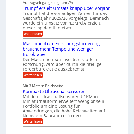
n
Auftragseingang steigt um 7%
u
n
r
e
f
Trumpf erzielt Umsatz knapp über Vorjahr
b
t
n
a
u
Trumpf hat die vorläufigen Zahlen für das
f
u
n
ü
Geschäftsjahr 2025/26 vorgelegt. Demnach
g
h
wurde ein Umsatz von 4,3Mrd.€ erzielt,
s
r
dieser lag damit in etwa…
f
u
:
r
Weiterlesen
n
T
e
g
r
i
e
Maschinenbau: Forschungsförderung
u
e
n
braucht mehr Tempo und weniger
m
s
B
Bürokratie
p
H
S
f
y
Der Maschinenbau investiert stark in
C
e
b
L
Forschung, wird aber durch kleinteilige
r
r
w
Förderbürokratie ausgebremst.
z
i
e
:
Weiterlesen
i
d
i
M
e
-
t
a
l
K
e
Mit 3 Metern Reichweite
s
t
u
r
Kompakte Ultraschallsensoren
c
U
g
e
h
Mit den Ultraschallsensoren U1KM in
m
e
n
i
s
l
Miniaturbauform erweitert Wenglor sein
t
n
a
l
Portfolio um eine Lösung für
w
e
t
a
i
Anwendungen, die hohe Reichweiten auf
n
z
g
c
kleinstem Bauraum erfordern.
b
k
e
k
a
:
n
r
Weiterlesen
e
u
K
a
l
:
o
p
t
F
m
p