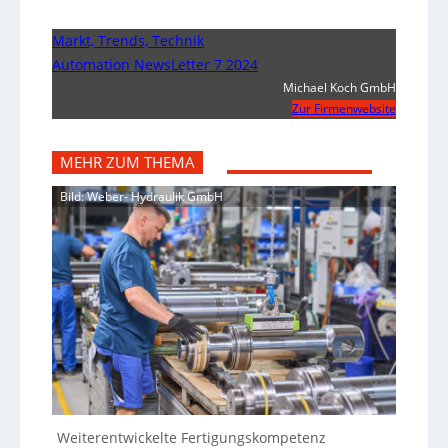
Markt, Trends, Technik
Automation NewsLetter 7 2024
Michael Koch GmbH
Zur Firmenwebsite
MEHR ZUM THEMA
Bild: Weber- Hydraulik GmbH
Weiterentwickelte Fertigungskompetenz