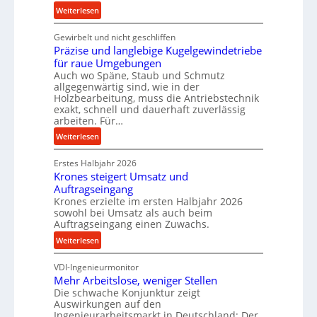
n
:
Weiterlesen
c
K
Gewirbelt und nicht geschliffen
e
u
Präzise und langlebige Kugelgewindetriebe
b
g
für raue Umgebungen
e
e
Auch wo Späne, Staub und Schmutz
i
l
allgegenwärtig sind, wie in der
m
g
Holzbearbeitung, muss die Antriebstechnik
D
e
exakt, schnell und dauerhaft zuverlässig
r
w
arbeiten. Für…
ü
i
:
Weiterlesen
c
n
P
k
d
Erstes Halbjahr 2026
r
p
e
Krones steigert Umsatz und
ä
r
t
Auftragseingang
z
o
r
Krones erzielte im ersten Halbjahr 2026
i
z
i
sowohl bei Umsatz als auch beim
s
Auftragseingang einen Zuwachs.
e
e
e
s
b
:
Weiterlesen
u
s
u
K
n
n
VDI-Ingenieurmonitor
r
d
d
Mehr Arbeitslose, weniger Stellen
o
l
Die schwache Konjunktur zeigt
H
n
a
Auswirkungen auf den
y
e
n
Ingenieurarbeitsmarkt in Deutschland: Der