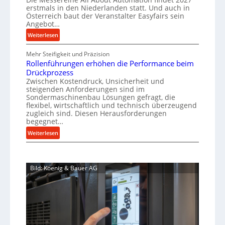
p
h
s
f
erstmals in den Niederlanden statt. Und auch in
i
r
o
Österreich baut der Veranstalter Easyfairs sein
t
n
o
Angebot…
r
z
e
g
z
:
Weiterlesen
e
n
u
e
A
i
b
n
Mehr Steifigkeit und Präzision
l
s
g
a
g
Rollenführungen erhöhen die Performance beim
l
s
t
u
e
Drückprozess
A
e
-
s
Zwischen Kostendruck, Unsicherheit und
n
b
B
steigenden Anforderungen sind im
i
t
o
Sondermaschinenbau Lösungen gefragt, die
e
s
c
u
flexibel, wirtschaftlich und technisch überzeugend
s
p
h
t
zugleich sind. Diesen Herausforderungen
t
a
begegnet…
A
r
e
n
u
o
:
Weiterlesen
l
n
t
R
b
l
t
o
o
u
u
s
m
l
s
n
i
Bild: Koenig & Bauer AG
a
l
g
t
c
t
e
e
h
i
n
n
i
o
f
5
m
n
ü
%
J
e
h
ü
u