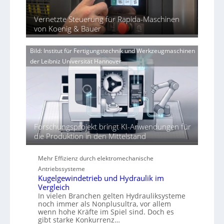
x
r
b
l
p
u
e
i
Vernetzte Steuerung für Rapida-Maschinen
a
n
r
von Koenig & Bauer
n
g
V
d
e
o
i
n
Bild: Institut für Fertigungstechnik und Werkzeugmaschinen
r
e
e
der Leibniz Universität Hannover
j
r
r
a
t
h
h
ö
r
h
e
n
Forschungsprojekt bringt KI-Anwendungen für
d
die Produktion in den Mittelstand
i
e
P
Mehr Effizienz durch elektromechanische
e
Antriebssysteme
r
Kugelgewindetrieb und Hydraulik im
f
Vergleich
o
In vielen Branchen gelten Hydrauliksysteme
r
noch immer als Nonplusultra, vor allem
wenn hohe Kräfte im Spiel sind. Doch es
m
gibt starke Konkurrenz…
a