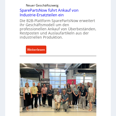
w
e
Neuer Geschäftszweig
i
SparePartsNow führt Ankauf von
k
c
Industrie-Ersatzteilen ein
t
k
Die B2B-Plattform SparePartsNow erweitert
e
e
ihr Geschäftsmodell um den
A
l
professionellen Ankauf von Überbeständen,
n
Restposten und Auslaufartikeln aus der
t
industriellen Produktion.
t
X
r
6
i
0
:
Weiterlesen
e
-
S
b
P
p
e
l
a
a
r
t
e
t
P
f
a
o
r
r
t
m
s
w
N
e
o