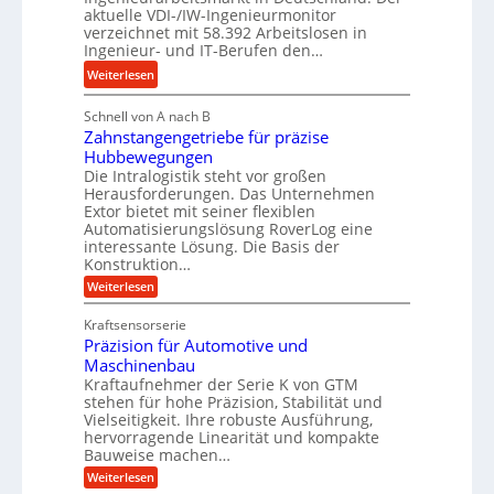
d
s
g
aktuelle VDI-/IW-Ingenieurmonitor
r
s
verzeichnet mit 58.392 Arbeitslosen in
l
a
t
Ingenieur- und IT-Berufen den…
e
u
e
:
b
Weiterlesen
l
i
M
i
i
g
Schnell von A nach B
e
g
k
e
Zahnstangengetriebe für präzise
h
e
i
r
Hubbewegungen
r
K
m
t
Die Intralogistik steht vor großen
A
u
Herausforderungen. Das Unternehmen
V
U
r
g
Extor bietet mit seiner flexiblen
e
m
b
e
Automatisierungslösung RoverLog eine
r
s
e
l
interessante Lösung. Die Basis der
g
a
Konstruktion…
i
g
l
t
t
e
:
Weiterlesen
e
z
Z
s
w
a
i
u
Kraftsensorserie
l
i
h
c
n
Präzision für Automotive und
o
n
n
h
d
s
Maschinenbau
s
d
t
A
Kraftaufnehmer der Serie K von GTM
e
e
a
stehen für hohe Präzision, Stabilität und
u
n
,
t
Vielseitigkeit. Ihre robuste Ausführung,
g
f
w
r
hervorragende Linearität und kompakte
e
t
e
i
Bauweise machen…
n
r
g
n
e
:
Weiterlesen
e
a
P
i
b