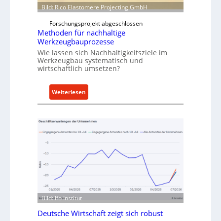
Bild: Rico Elastomere Projecting GmbH
i
w
t
f
Forschungsprojekt abgeschlossen
e
ü
Methoden für nachhaltige
r
h
Werkzeugbauprozesse
r
Wie lassen sich Nachhaltigkeitsziele im
t
Werkzeugbau systematisch und
wirtschaftlich umsetzen?
A
n
k
:
Weiterlesen
a
M
u
e
f
t
v
h
o
o
n
d
I
e
n
n
d
f
u
ü
Bild: Ifo Institut
s
r
Deutsche Wirtschaft zeigt sich robust
t
n