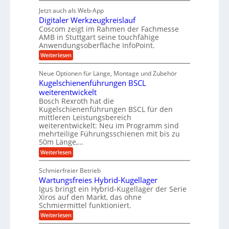
t
r
g
g
e
Jetzt auch als Web-App
r
ä
s
i
e
f
Digitaler Werkzeugkreislauf
z
e
e
i
Coscom zeigt im Rahmen der Fachmesse
r
ü
b
s
i
AMB in Stuttgart seine touchfähige
S
r
e
i
Anwendungsoberfläche InfoPoint.
n
f
t
r
o
ü
:
g
Weiterlesen
n
e
a
r
D
f
a
l
u
p
i
ü
Neue Optionen für Länge, Montage und Zubehör
n
r
g
l
e
r
ä
Kugelschienenführungen BSCL
i
g
A
e
U
z
t
weiterentwickelt
u
i
n
m
a
t
Bosch Rexroth hat die
s
l
o
g
Kugelschienenführungen BSCL für den
e
e
m
e
mittleren Leistungsbereich
H
r
o
weiterentwickelt: Neu im Programm sind
u
b
W
t
b
mehrteilige Führungsschienen mit bis zu
e
i
u
b
r
50m Länge,…
v
n
e
k
e
:
Weiterlesen
w
z
g
u
K
e
e
n
e
u
g
u
Schmierfreier Betrieb
d
g
n
u
g
M
Wartungsfreies Hybrid-Kugellager
e
n
k
a
l
Igus bringt ein Hybrid-Kugellager der Serie
g
r
s
s
Xiros auf den Markt, das ohne
e
e
c
c
n
Schmiermittel funktioniert.
i
h
h
s
i
:
Weiterlesen
i
l
n
W
e
a
e
a