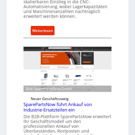
skalierbaren Einstieg in die CNC-
t
Automatisierung, wobei Lagerkapazitäten
s
und Maschinenanzahlen nachträglich
erweitert werden können.
c
h
u
:
Weiterlesen
t
C
z
e
f
l
ü
l
r
r
i
o
n
e
d
n
i
t
Bild: SparePartsNow GmbH
r
w
Neuer Geschäftszweig
e
i
SparePartsNow führt Ankauf von
k
c
Industrie-Ersatzteilen ein
t
k
Die B2B-Plattform SparePartsNow erweitert
e
e
ihr Geschäftsmodell um den
A
l
professionellen Ankauf von
Überbeständen, Restposten und
n
t