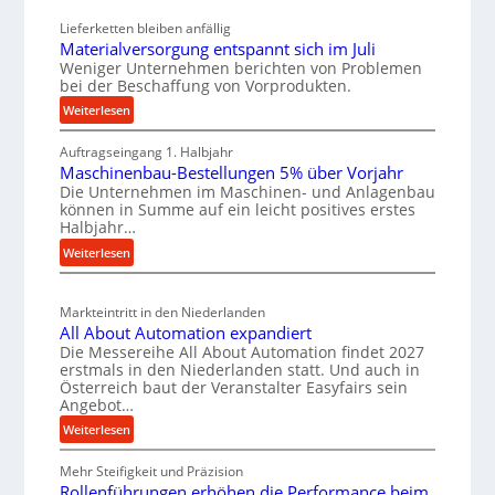
t
s
e
Lieferketten bleiben anfällig
i
a
u
Materialversorgung entspannt sich im Juli
g
t
t
Weniger Unternehmen berichten von Problemen
e
z
bei der Beschaffung von Vorprodukten.
s
W
t
c
:
Weiterlesen
e
e
M
h
r
i
Auftragseingang 1. Halbjahr
a
e
Maschinenbau-Bestellungen 5% über Vorjahr
k
l
t
W
Die Unternehmen im Maschinen- und Anlagenbau
e
z
e
i
können in Summe auf ein leicht positives erstes
r
e
n
r
Halbjahr…
i
u
e
t
:
Weiterlesen
a
g
i
s
M
l
b
n
a
c
v
a
Markteintritt in den Niederlanden
s
h
e
All About Automation expandiert
u
c
a
r
Die Messereihe All About Automation findet 2027
h
p
s
f
erstmals in den Niederlanden statt. Und auch in
i
r
o
Österreich baut der Veranstalter Easyfairs sein
t
n
Angebot…
o
r
z
e
g
z
:
Weiterlesen
e
n
u
A
e
i
b
n
Mehr Steifigkeit und Präzision
l
s
g
a
g
Rollenführungen erhöhen die Performance beim
l