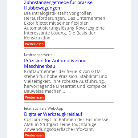
e
Zahnstangengetriebe für präzise
h
e
i
r
Hubbewegungen
r
K
m
t
Die Intralogistik steht vor großen
A
u
Herausforderungen. Das Unternehmen
V
U
r
g
Extor bietet mit seiner flexiblen
e
m
b
e
Automatisierungslösung RoverLog eine
r
s
e
l
interessante Lösung. Die Basis der
g
a
Konstruktion…
i
g
l
t
t
e
:
Weiterlesen
e
z
Z
s
w
a
i
u
Kraftsensorserie
l
i
h
c
n
Präzision für Automotive und
o
n
n
h
d
s
Maschinenbau
s
d
t
A
Kraftaufnehmer der Serie K von GTM
e
e
a
stehen für hohe Präzision, Stabilität und
u
n
,
t
Vielseitigkeit. Ihre robuste Ausführung,
g
f
w
r
hervorragende Linearität und kompakte
e
t
e
i
Bauweise machen…
n
r
g
n
e
:
Weiterlesen
e
a
P
i
b
t
r
g
g
e
Jetzt auch als Web-App
r
ä
s
i
e
f
Digitaler Werkzeugkreislauf
z
e
e
i
Coscom zeigt im Rahmen der Fachmesse
r
ü
b
s
i
AMB in Stuttgart seine touchfähige
S
r
e
i
Anwendungsoberfläche InfoPoint.
n
f
t
r
o
ü
:
g
Weiterlesen
n
e
a