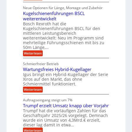
r
D
f
a
l
u
p
i
ü
Neue Optionen für Länge, Montage und Zubehör
n
r
g
l
e
r
ä
Kugelschienenführungen BSCL
i
g
A
e
U
z
t
weiterentwickelt
u
i
n
m
a
t
Bosch Rexroth hat die
s
l
o
g
Kugelschienenführungen BSCL für den
e
e
m
e
mittleren Leistungsbereich
H
r
o
weiterentwickelt: Neu im Programm sind
u
b
W
t
b
mehrteilige Führungsschienen mit bis zu
e
i
u
b
r
50m Länge,…
v
n
e
k
e
:
Weiterlesen
w
z
g
u
K
e
e
n
e
u
g
u
Schmierfreier Betrieb
d
g
n
u
g
M
Wartungsfreies Hybrid-Kugellager
e
n
k
a
l
Igus bringt ein Hybrid-Kugellager der Serie
g
r
s
s
Xiros auf den Markt, das ohne
e
e
c
c
n
Schmiermittel funktioniert.
i
h
h
s
i
:
Weiterlesen
i
l
n
W
e
a
e
a
n
Auftragseingang steigt um 7%
u
n
r
e
f
Trumpf erzielt Umsatz knapp über Vorjahr
b
t
n
a
u
Trumpf hat die vorläufigen Zahlen für das
f
u
n
ü
Geschäftsjahr 2025/26 vorgelegt. Demnach
g
h
wurde ein Umsatz von 4,3Mrd.€ erzielt,
s
r
dieser lag damit in etwa…
f
u
:
r
Weiterlesen
n