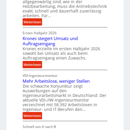
allgegenwärtig sind, wie in der
g
D
Holzbearbeitung, muss die Antriebstechnik
e
exakt, schnell und dauerhaft zuverlässig
r
w
arbeiten. Für…
ü
i
c
:
Weiterlesen
n
k
P
d
p
Erstes Halbjahr 2026
r
e
Krones steigert Umsatz und
r
ä
t
Auftragseingang
o
z
r
Krones erzielte im ersten Halbjahr 2026
z
i
i
sowohl bei Umsatz als auch beim
e
s
Auftragseingang einen Zuwachs.
e
s
e
b
:
Weiterlesen
s
u
u
K
n
n
VDI-Ingenieurmonitor
r
d
d
Mehr Arbeitslose, weniger Stellen
o
l
Die schwache Konjunktur zeigt
H
n
a
Auswirkungen auf den
y
e
n
Ingenieurarbeitsmarkt in Deutschland: Der
d
s
g
aktuelle VDI-/IW-Ingenieurmonitor
r
s
verzeichnet mit 58.392 Arbeitslosen in
l
a
t
Ingenieur- und IT-Berufen den…
e
u
e
:
b
Weiterlesen
l
i
M
i
i
g
Schnell von A nach B
e
g
k