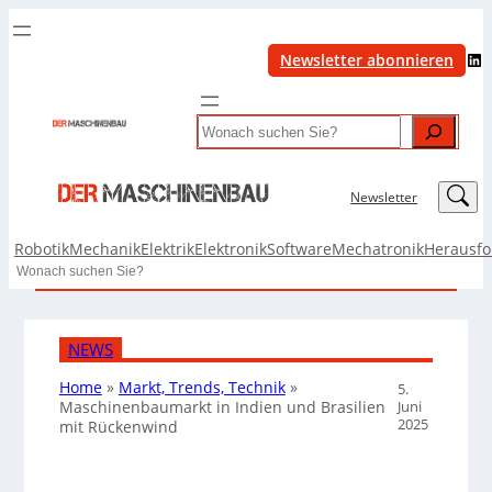
LinkedIn
Newsletter abonnieren
Search
LinkedIn
Newsletter
Robotik
Mechanik
Elektrik
Elektronik
Software
Mechatronik
Herausf
Search
NEWS
Home
»
Markt, Trends, Technik
»
5.
Juni
Maschinenbaumarkt in Indien und Brasilien
2025
mit Rückenwind