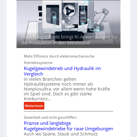
r
r
a
t
h
h
ö
r
h
e
n
Forschungsprojekt bringt KI-Anwendungen für
d
die Produktion in den Mittelstand
i
e
P
Mehr Effizienz durch elektromechanische
e
Antriebssysteme
r
Kugelgewindetrieb und Hydraulik im
f
Vergleich
o
In vielen Branchen gelten
Hydrauliksysteme noch immer als
r
Nonplusultra, vor allem wenn hohe Kräfte
m
im Spiel sind. Doch es gibt starke
a
Konkurrenz…
n
:
Weiterlesen
c
K
e
Gewirbelt und nicht geschliffen
u
b
Präzise und langlebige
g
e
Kugelgewindetriebe für raue Umgebungen
e
i
Auch wo Späne, Staub und Schmutz
l
m