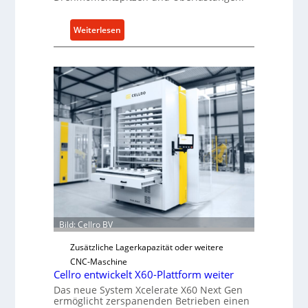
:
Weiterlesen
M
e
c
h
a
n
i
s
c
h
e
r
Ü
Bild: Cellro BV
b
e
Zusätzliche Lagerkapazität oder weitere
r
CNC-Maschine
Cellro entwickelt X60-Plattform weiter
l
Das neue System Xcelerate X60 Next Gen
a
ermöglicht zerspanenden Betrieben einen
s