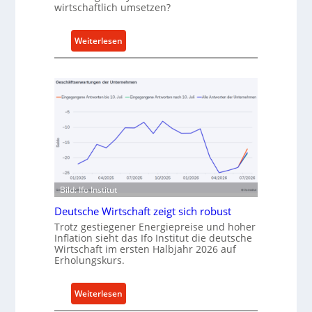
wirtschaftlich umsetzen?
A
n
:
k
Weiterlesen
M
a
e
u
t
f
h
v
o
o
d
n
e
I
n
n
f
d
ü
u
Bild: Ifo Institut
r
s
Deutsche Wirtschaft zeigt sich robust
n
t
Trotz gestiegener Energiepreise und hoher
a
r
Inflation sieht das Ifo Institut die deutsche
c
i
Wirtschaft im ersten Halbjahr 2026 auf
Erholungskurs.
h
e
h
-
a
E
:
Weiterlesen
l
r
D