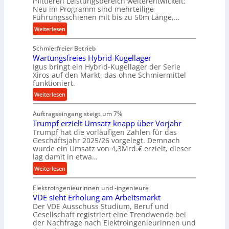
mittleren Leistungsbereich weiterentwickelt:
l
e
Neu im Programm sind mehrteilige
e
f
Führungsschienen mit bis zu 50m Länge,…
r
ü
:
Weiterlesen
W
r
K
e
r
Schmierfreier Betrieb
u
r
a
Wartungsfreies Hybrid-Kugellager
g
k
u
Igus bringt ein Hybrid-Kugellager der Serie
e
z
Xiros auf den Markt, das ohne Schmiermittel
e
l
funktioniert.
e
U
s
u
m
:
Weiterlesen
c
g
g
W
h
k
e
Auftragseingang steigt um 7%
a
i
r
b
Trumpf erzielt Umsatz knapp über Vorjahr
r
e
Trumpf hat die vorläufigen Zahlen für das
e
u
t
n
Geschäftsjahr 2025/26 vorgelegt. Demnach
i
n
u
e
wurde ein Umsatz von 4,3Mrd.€ erzielt, dieser
s
g
n
n
lag damit in etwa…
l
e
g
f
:
Weiterlesen
a
n
s
ü
T
u
f
h
Elektroingenieurinnen und -ingenieure
r
f
r
r
VDE sieht Erholung am Arbeitsmarkt
u
e
u
Der VDE Ausschuss Studium, Beruf und
m
i
n
Gesellschaft registriert eine Trendwende bei
p
e
der Nachfrage nach Elektroingenieurinnen und
g
f