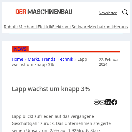
Linked
Newsletter
Robotik
Mechanik
Elektrik
Elektronik
Software
Mechatronik
Herausf
NEWS
Home
»
Markt, Trends, Technik
»
Lapp
22. Februar
2024
wächst um knapp 3%
Lapp wächst um knapp 3%
Lapp blickt zufrieden auf das vergangene
Geschäftsjahr zurück. Das Unternehmen steigerte
seinen Umsatz um 2,9% auf 1,92Mrd.€. Stark