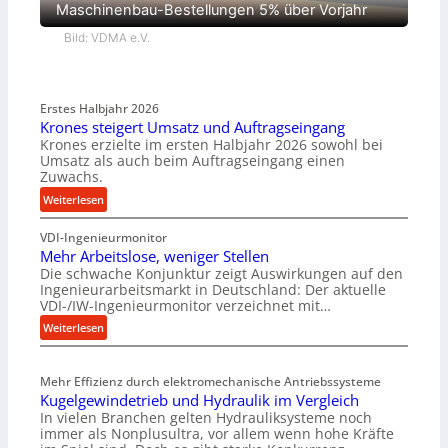
Maschinenbau-Bestellungen 5% über Vorjahr
Bild: VDMA e.V.
Erstes Halbjahr 2026
Krones steigert Umsatz und Auftragseingang
Krones erzielte im ersten Halbjahr 2026 sowohl bei
Umsatz als auch beim Auftragseingang einen
Zuwachs.
:
Weiterlesen
K
VDI-Ingenieurmonitor
r
Mehr Arbeitslose, weniger Stellen
o
Die schwache Konjunktur zeigt Auswirkungen auf den
n
Ingenieurarbeitsmarkt in Deutschland: Der aktuelle
e
VDI-/IW-Ingenieurmonitor verzeichnet mit…
s
:
Weiterlesen
s
M
t
e
e
Mehr Effizienz durch elektromechanische Antriebssysteme
h
i
Kugelgewindetrieb und Hydraulik im Vergleich
r
g
In vielen Branchen gelten Hydrauliksysteme noch
A
e
immer als Nonplusultra, vor allem wenn hohe Kräfte
r
r