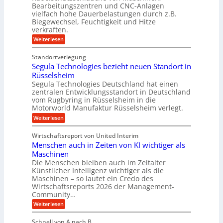
s
o
Bearbeitungszentren und CNC-Anlagen
h
t
r
a
vielfach hohe Dauerbelastungen durch z.B.
e
n
j
Biegewechsel, Feuchtigkeit und Hitze
m
c
T
verkraften.
a
e
e
:
h
Weiterlesen
f
a
K
ü
r
m
u
r
t
Standortverlegung
n
d
r
Segula Technologies bezieht neuen Standort in
s
e
i
t
Rüsselsheim
n
t
s
M
Segula Technologies Deutschland hat einen
t
t
a
I
zentralen Entwicklungsstandort in Deutschland
o
s
n
vom Rugbyring in Rüsselsheim in die
f
c
d
Motorworld Manufaktur Rüsselsheim verlegt.
f
h
u
-
i
:
Weiterlesen
s
W
n
S
t
e
e
e
r
Wirtschaftsreport von United Interim
l
n
g
i
l
Menschen auch in Zeiten von KI wichtiger als
b
u
a
s
a
l
Maschinen
l
c
u
a
B
Die Menschen bleiben auch im Zeitalter
h
T
u
Künstlicher Intelligenz wichtiger als die
u
e
s
Maschinen – so lautet ein Credo des
t
c
i
z
Wirtschaftsreports 2026 der Management-
h
n
s
Community…
n
e
c
o
s
:
Weiterlesen
h
l
s
M
l
o
E
e
ä
Schnell von A nach B
g