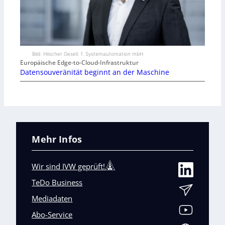
Bild: Hilscher Gesell. f. Systemautomation mbH
Europäische Edge-to-Cloud-Infrastruktur
Datensouveränität beginnt an der Maschine
Mehr Infos
Wir sind IVW geprüft!
TeDo Business
Mediadaten
Abo-Service