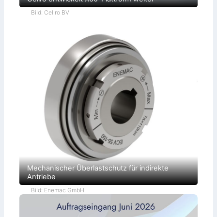
Bild: Cellro BV
Mechanischer Überlastschutz für indirekte
Antriebe
Bild: Enemac GmbH