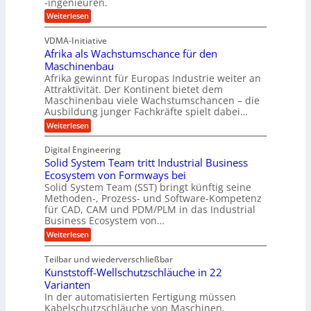
-ingenieuren.
s
e
e
H
:
Weiterlesen
n
r
V
y
B
D
z
VDMA-Initiative
b
S
E
i
Afrika als Wachstumschance für den
s
r
C
e
i
Maschinenbau
i
L
e
l
Afrika gewinnt für Europas Industrie weiter an
d
h
w
Attraktivität. Der Kontinent bietet dem
t
t
-
e
Maschinenbau viele Wachstumschancen – die
U
E
K
Ausbildung junger Fachkräfte spielt dabei…
i
r
m
u
h
t
:
Weiterlesen
s
o
g
A
e
a
l
f
e
Digital Engineering
r
u
r
t
l
n
Solid System Team tritt Industrial Business
e
i
z
g
l
k
Ecosystem von Formways bei
n
a
k
a
Solid System Team (SST) bringt künftig seine
a
t
m
a
n
Methoden-, Prozess- und Software-Kompetenz
g
A
l
w
a
für CAD, CAM und PDM/PLM in das Industrial
r
s
e
i
b
Business Ecosystem von…
p
W
r
c
e
a
p
:
Weiterlesen
i
c
k
S
ü
t
h
o
e
s
Teilbar und wiederverschließbar
b
s
l
m
l
t
Kunststoff-Wellschutzschläuche in 22
i
e
a
u
t
d
Varianten
r
r
m
S
In der automatisierten Fertigung müssen
k
s
V
y
Kabelschutzschläuche von Maschinen,
t
c