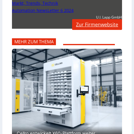
Markt, Trends, Technik
Automation NewsLetter 6 2024
U.I. Lapp GmbH
Zur Firmenwebsite
MEHR ZUM THEMA
Cellro entwickelt X60-Plattform weiter