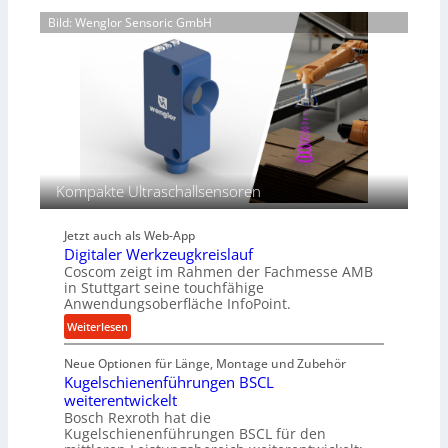
n
g
n
d
Bild: Wenglor Sensoric GmbH
l
g
r
e
a
b
u
i
l
g
i
e
k
K
i
u
m
g
V
Kompakte Ultraschallsensoren
e
e
l
r
g
Jetzt auch als Web-App
g
e
Digitaler Werkzeugkreislauf
l
w
Coscom zeigt im Rahmen der Fachmesse AMB
e
in Stuttgart seine touchfähige
i
i
Anwendungsoberfläche InfoPoint.
n
c
:
Weiterlesen
d
h
D
e
Neue Optionen für Länge, Montage und Zubehör
i
t
Kugelschienenführungen BSCL
g
r
weiterentwickelt
i
i
Bosch Rexroth hat die
t
e
Kugelschienenführungen BSCL für den
a
b