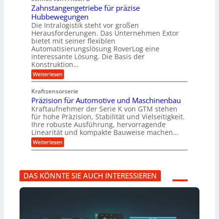
c
n
u
i
Zahnstangengetriebe für präzise
o
s
c
e
s
c
Hubbewegungen
h
s
y
h
Die Intralogistik steht vor großen
e
b
s
e
i
Herausforderungen. Das Unternehmen Extor
e
t
n
n
z
bietet mit seiner flexiblen
e
a
2
i
Automatisierungslösung RoverLog eine
m
u
2
e
v
interessante Lösung. Die Basis der
c
V
h
o
h
Konstruktion…
a
t
n
i
r
:
Weiterlesen
n
F
n
i
Z
e
o
Z
a
a
u
r
e
Kraftsensorserie
n
h
e
m
i
Präzision für Automotive und Maschinenbau
t
n
n
w
t
e
s
Kraftaufnehmer der Serie K von GTM stehen
S
a
e
n
t
t
für hohe Präzision, Stabilität und Vielseitigkeit.
y
n
a
a
s
Ihre robuste Ausführung, hervorragende
v
n
n
b
o
Linearität und kompakte Bauweise machen…
g
d
e
n
:
e
Weiterlesen
o
i
K
P
n
r
I
r
g
t
w
ä
e
i
i
z
t
n
c
DAS KÖNNTE SIE AUCH INTERESSIEREN
i
r
R
h
s
i
ü
t
i
e
s
i
o
b
s
g
n
e
e
e
f
f
l
r
ü
ü
s