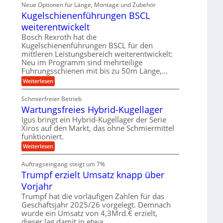
i
ä
Neue Optionen für Länge, Montage und Zubehör
r
g
g
n
z
A
Kugelschienenführungen BSCL
i
e
i
u
t
s
b
weiterentwickelt
t
a
e
o
u
l
Bosch Rexroth hat die
H
m
e
n
u
Kugelschienenführungen BSCL für den
o
r
b
mittleren Leistungsbereich weiterentwickelt:
g
t
W
b
i
Neu im Programm sind mehrteilige
e
e
e
v
Führungsschienen mit bis zu 50m Länge,…
r
w
n
e
k
e
:
Weiterlesen
u
z
g
K
n
e
u
u
d
u
Schmierfreier Betrieb
n
g
M
g
g
Wartungsfreies Hybrid-Kugellager
e
a
k
e
l
s
Igus bringt ein Hybrid-Kugellager der Serie
r
n
s
c
e
Xiros auf den Markt, das ohne Schmiermittel
c
h
i
funktioniert.
h
i
s
i
n
:
Weiterlesen
l
e
e
W
a
n
n
a
u
Auftragseingang steigt um 7%
e
b
r
f
n
a
Trumpf erzielt Umsatz knapp über
t
f
u
u
Vorjahr
ü
n
h
g
Trumpf hat die vorläufigen Zahlen für das
r
s
Geschäftsjahr 2025/26 vorgelegt. Demnach
u
f
wurde ein Umsatz von 4,3Mrd.€ erzielt,
n
r
g
dieser lag damit in etwa…
e