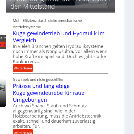
d
den Mittelstand
i
e
P
Mehr Effizienz durch elektromechanische
e
Antriebssysteme
r
Kugelgewindetrieb und Hydraulik im
f
titut
Vergleich
o
site
In vielen Branchen gelten Hydrauliksysteme
r
noch immer als Nonplusultra, vor allem wenn
m
hohe Kräfte im Spiel sind. Doch es gibt starke
a
Konkurrenz…
n
:
Weiterlesen
c
K
e
Gewirbelt und nicht geschliffen
u
b
Präzise und langlebige
g
e
e
Kugelgewindetriebe für raue
i
l
m
Umgebungen
g
D
Auch wo Späne, Staub und Schmutz
e
r
allgegenwärtig sind, wie in der
w
ü
Holzbearbeitung, muss die Antriebstechnik
i
exakt, schnell und dauerhaft zuverlässig
c
n
arbeiten. Für…
k
d
p
:
Weiterlesen