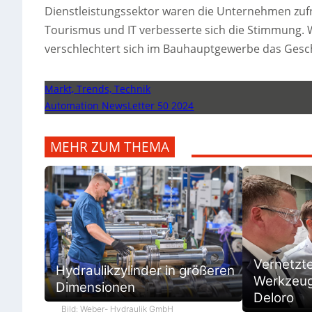
Dienstleistungssektor waren die Unternehmen zufri
Tourismus und IT verbesserte sich die Stimmung. 
verschlechtert sich im Bauhauptgewerbe das Gesch
Markt, Trends, Technik
Automation NewsLetter 50 2024
MEHR ZUM THEMA
Vernetzt
Hydraulikzylinder in größeren
Werkzeugb
Dimensionen
Deloro
Bild: Weber- Hydraulik GmbH