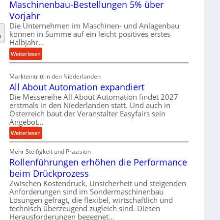
Maschinenbau-Bestellungen 5% über
t
e
Vorjahr
r
Die Unternehmen im Maschinen- und Anlagenbau
i
können in Summe auf ein leicht positives erstes
a
Halbjahr…
l
:
Weiterlesen
v
M
e
a
Markteintritt in den Niederlanden
r
s
All About Automation expandiert
s
c
Die Messereihe All About Automation findet 2027
o
h
erstmals in den Niederlanden statt. Und auch in
r
i
Österreich baut der Veranstalter Easyfairs sein
g
n
Angebot…
u
e
:
Weiterlesen
n
n
A
g
b
Mehr Steifigkeit und Präzision
l
e
a
Rollenführungen erhöhen die Performance
l
n
u
A
t
beim Drückprozess
-
b
s
Zwischen Kostendruck, Unsicherheit und steigenden
B
o
p
Anforderungen sind im Sondermaschinenbau
e
u
Lösungen gefragt, die flexibel, wirtschaftlich und
a
s
technisch überzeugend zugleich sind. Diesen
t
n
t
Herausforderungen begegnet…
A
n