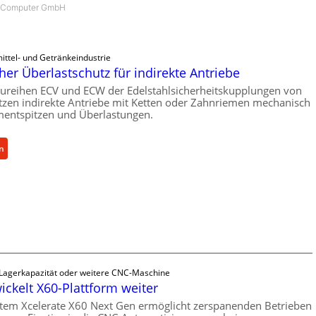
m Computer GmbH
ittel- und Getränkeindustrie
er Überlastschutz für indirekte Antriebe
ureihen ECV und ECW der Edelstahlsicherheitskupplungen von
zen indirekte Antriebe mit Ketten oder Zahnriemen mechanisch
entspitzen und Überlastungen.
:
n
M
e
c
h
a
n
i
s
 Lagerkapazität oder weitere CNC-Maschine
c
ickelt X60-Plattform weiter
h
tem Xcelerate X60 Next Gen ermöglicht zerspanenden Betrieben
e