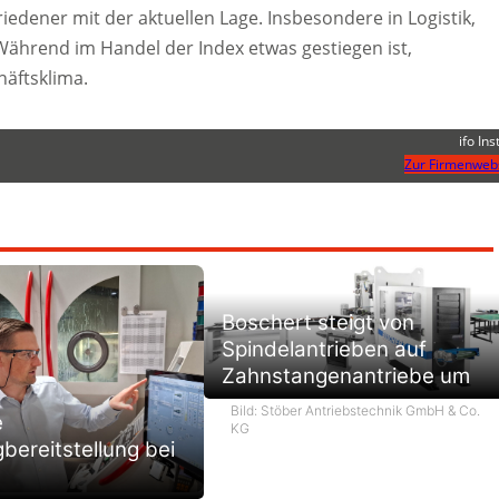
edener mit der aktuellen Lage. Insbesondere in Logistik,
Während im Handel der Index etwas gestiegen ist,
äftsklima.
ifo Ins
Zur Firmenweb
Boschert steigt von
Spindelantrieben auf
Zahnstangenantriebe um
Bild: Stöber Antriebstechnik GmbH & Co.
e
KG
ereitstellung bei