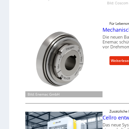
Bild: Cosco
Für Lebensm
Mechanisch
Die neuen Ba
Enemac schüt
vor Drehmom
Weiterlese
Bild: Enemac GmbH
Zusätzliche
Cellro entw
Das neue Sys