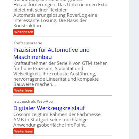
e
r
m
Herausforderungen. Das Unternehmen Extor
l
l
b
bietet mit seiner flexiblen
s
e
g
Automatisierungslösung RoverLog eine
e
a
i
e
interessante Lösung. Die Basis der
i
t
c
w
Konstruktion…
t
z
h
i
:
Weiterlesen
s
u
Z
n
l
n
a
d
Kraftsensorserie
o
h
d
Präzision für Automotive und
e
n
s
A
s
t
Maschinenbau
e
u
t
r
,
a
Kraftaufnehmer der Serie K von GTM stehen
f
i
n
w
für hohe Präzision, Stabilität und
t
g
e
Vielseitigkeit. Ihre robuste Ausführung,
e
r
e
b
hervorragende Linearität und kompakte
n
n
a
Bauweise machen…
e
g
i
g
e
f
:
Weiterlesen
g
s
t
P
ü
r
e
e
r
i
Jetzt auch als Web-App
r
r
ä
i
e
Digitaler Werkzeugkreislauf
r
z
S
n
b
i
a
Coscom zeigt im Rahmen der Fachmesse
e
t
g
s
f
AMB in Stuttgart seine touchfähige
u
i
e
a
ü
Anwendungsoberfläche InfoPoint.
o
e
l
r
n
n
:
U
Weiterlesen
p
l
g
f
D
r
m
ü
e