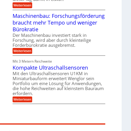
e
i
:
Weiterlesen
n
e
T
B
s
r
Maschinenbau: Forschungsförderung
S
H
u
C
y
braucht mehr Tempo und weniger
m
L
b
p
w
Bürokratie
r
f
e
i
e
Der Maschinenbau investiert stark in
i
d
r
t
Forschung, wird aber durch kleinteilige
-
z
e
Förderbürokratie ausgebremst.
K
i
r
u
e
:
Weiterlesen
e
g
l
M
n
e
t
a
t
Mit 3 Metern Reichweite
l
U
s
w
l
m
Kompakte Ultraschallsensoren
c
i
a
s
h
c
Mit den Ultraschallsensoren U1KM in
g
a
i
k
e
Miniaturbauform erweitert Wenglor sein
t
n
e
r
z
Portfolio um eine Lösung für Anwendungen,
e
l
k
n
die hohe Reichweiten auf kleinstem Bauraum
t
n
b
erfordern.
a
a
:
p
Weiterlesen
u
K
p
:
o
ü
F
m
b
o
p
e
r
a
r
s
k
V
c
t
o
h