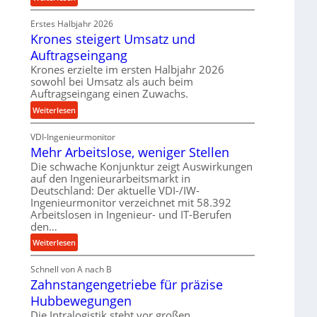
e
r
P
t
o
Erstes Halbjahr 2026
r
r
z
Krones steigert Umsatz und
ä
i
e
z
Auftragseingang
e
s
i
Krones erzielte im ersten Halbjahr 2026
b
s
s
sowohl bei Umsatz als auch beim
u
e
Auftragseingang einen Zuwachs.
n
u
:
Weiterlesen
d
n
K
H
d
VDI-Ingenieurmonitor
r
y
l
Mehr Arbeitslose, weniger Stellen
o
d
a
n
Die schwache Konjunktur zeigt Auswirkungen
r
n
auf den Ingenieurarbeitsmarkt in
e
a
g
Deutschland: Der aktuelle VDI-/IW-
s
u
l
Ingenieurmonitor verzeichnet mit 58.392
s
l
e
Arbeitslosen in Ingenieur- und IT-Berufen
t
i
den…
b
e
k
i
:
Weiterlesen
i
i
g
M
g
m
e
Schnell von A nach B
e
e
V
K
Zahnstangengetriebe für präzise
h
r
e
u
r
t
Hubbewegungen
r
g
A
U
Die Intralogistik steht vor großen
g