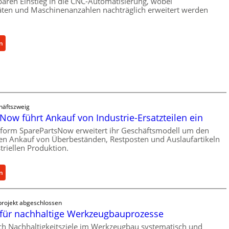
baren Einstieg in die CNC-Automatisierung, wobei
r
äten und Maschinenanzahlen nachträglich erweitert werden
Ü
b
e
:
n
r
C
l
e
a
l
s
l
t
r
s
häftszweig
o
c
Now führt Ankauf von Industrie-Ersatzteilen ein
e
h
n
tform SparePartsNow erweitert ihr Geschäftsmodell um den
u
len Ankauf von Überbeständen, Restposten und Auslaufartikeln
t
t
triellen Produktion.
w
z
i
f
c
:
n
ü
k
S
r
e
p
i
rojekt abgeschlossen
l
a
n
für nachhaltige Werkzeugbauprozesse
t
r
d
X
e
ich Nachhaltigkeitsziele im Werkzeugbau systematisch und