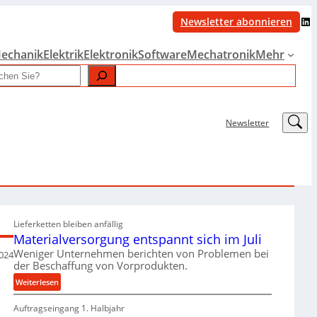
LinkedIn
Newsletter abonnieren
echanik
Elektrik
Elektronik
Software
Mechatronik
Mehr
LinkedIn
Newsletter
Lieferketten bleiben anfällig
Materialversorgung entspannt sich im Juli
Weniger Unternehmen berichten von Problemen bei
2024
der Beschaffung von Vorprodukten.
:
Weiterlesen
M
Auftragseingang 1. Halbjahr
a