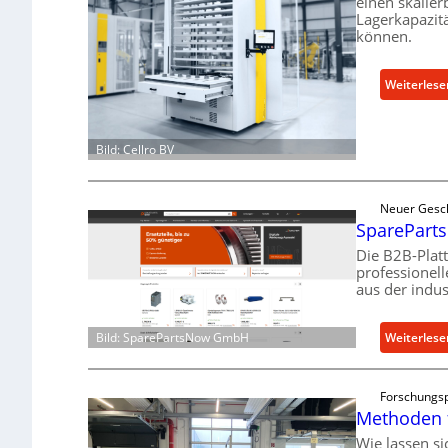
einen skalier
Lagerkapazit
können.
Weiterlese
Bild: Cellro BV
Neuer Gesc
SpareParts
Die B2B-Plat
professionel
aus der indus
Weiterlese
Bild: SparePartsNow GmbH
Forschungsp
Methoden 
Wie lassen s