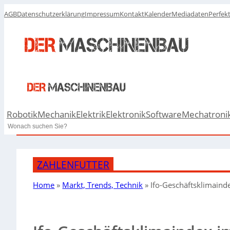
AGB
Datenschutzerklärung
Impressum
Kontakt
Kalender
Mediadaten
Perfek
Robotik
Mechanik
Elektrik
Elektronik
Software
Mechatroni
Search
ZAHLENFUTTER
Home
»
Markt, Trends, Technik
»
Ifo-Geschäftsklimaind