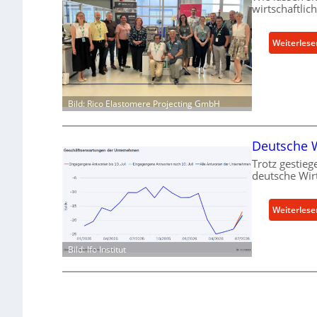
wirtschaftlic
Weiterlese
Bild: Rico Elastomere Projecting GmbH
Deutsche W
Trotz gestieg
deutsche Wir
Weiterlese
Bild: Ifo Institut