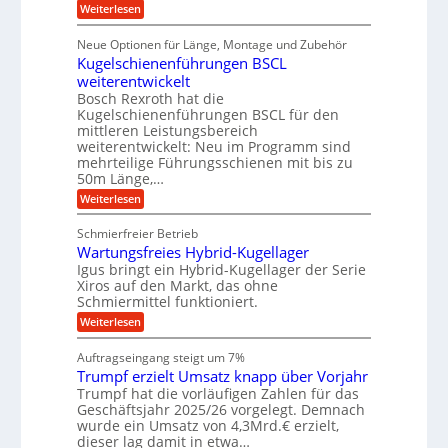
ü
:
g
Weiterlesen
n
e
a
r
D
f
a
l
u
p
i
ü
Neue Optionen für Länge, Montage und Zubehör
n
r
g
l
e
r
ä
Kugelschienenführungen BSCL
i
g
A
e
U
z
t
weiterentwickelt
u
i
n
m
a
t
Bosch Rexroth hat die
s
l
o
g
Kugelschienenführungen BSCL für den
e
e
m
e
mittleren Leistungsbereich
H
r
o
weiterentwickelt: Neu im Programm sind
u
b
W
t
b
mehrteilige Führungsschienen mit bis zu
e
i
u
b
r
50m Länge,…
v
n
e
k
e
:
Weiterlesen
w
z
g
u
K
e
e
n
e
u
g
u
Schmierfreier Betrieb
d
g
n
u
g
M
Wartungsfreies Hybrid-Kugellager
e
n
k
a
l
Igus bringt ein Hybrid-Kugellager der Serie
g
r
s
s
Xiros auf den Markt, das ohne
e
e
c
c
n
Schmiermittel funktioniert.
i
h
h
s
i
:
Weiterlesen
i
l
n
W
e
a
e
a
n
Auftragseingang steigt um 7%
u
n
r
e
f
Trumpf erzielt Umsatz knapp über Vorjahr
b
t
n
a
u
Trumpf hat die vorläufigen Zahlen für das
f
u
n
ü
Geschäftsjahr 2025/26 vorgelegt. Demnach
g
h
wurde ein Umsatz von 4,3Mrd.€ erzielt,
s
r
dieser lag damit in etwa…
f