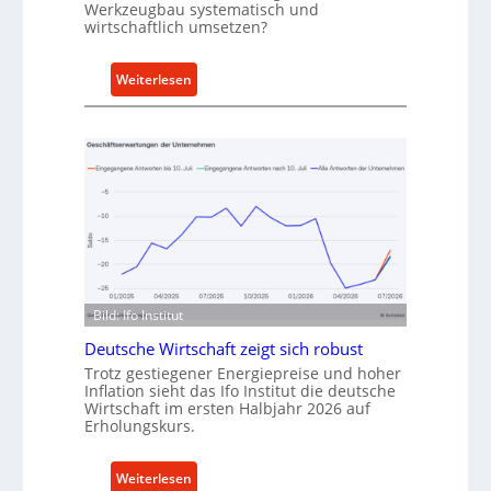
t
Werkzeugbau systematisch und
wirtschaftlich umsetzen?
A
n
k
:
Weiterlesen
a
M
u
e
f
t
v
h
o
o
n
d
I
e
n
n
d
f
u
ü
Bild: Ifo Institut
s
r
Deutsche Wirtschaft zeigt sich robust
t
n
Trotz gestiegener Energiepreise und hoher
r
a
Inflation sieht das Ifo Institut die deutsche
i
c
Wirtschaft im ersten Halbjahr 2026 auf
e
h
Erholungskurs.
-
h
E
a
:
Weiterlesen