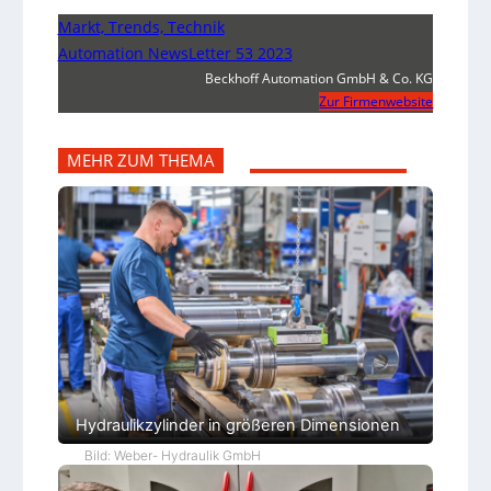
Markt, Trends, Technik
Automation NewsLetter 53 2023
Beckhoff Automation GmbH & Co. KG
Zur Firmenwebsite
MEHR ZUM THEMA
Hydraulikzylinder in größeren Dimensionen
Bild: Weber- Hydraulik GmbH