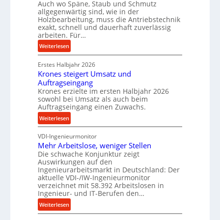
Auch wo Späne, Staub und Schmutz
l
m
allgegenwärtig sind, wie in der
g
D
Holzbearbeitung, muss die Antriebstechnik
e
r
exakt, schnell und dauerhaft zuverlässig
w
arbeiten. Für…
ü
i
c
:
Weiterlesen
n
k
P
d
p
Erstes Halbjahr 2026
r
e
r
Krones steigert Umsatz und
ä
t
o
Auftragseingang
z
r
Krones erzielte im ersten Halbjahr 2026
z
i
i
sowohl bei Umsatz als auch beim
e
s
Auftragseingang einen Zuwachs.
e
s
e
b
:
Weiterlesen
s
u
u
K
n
n
VDI-Ingenieurmonitor
r
d
d
Mehr Arbeitslose, weniger Stellen
o
l
Die schwache Konjunktur zeigt
H
n
a
Auswirkungen auf den
y
e
n
Ingenieurarbeitsmarkt in Deutschland: Der
d
s
g
aktuelle VDI-/IW-Ingenieurmonitor
r
s
verzeichnet mit 58.392 Arbeitslosen in
l
a
t
Ingenieur- und IT-Berufen den…
e
u
e
:
b
Weiterlesen
l
i
M
i
i