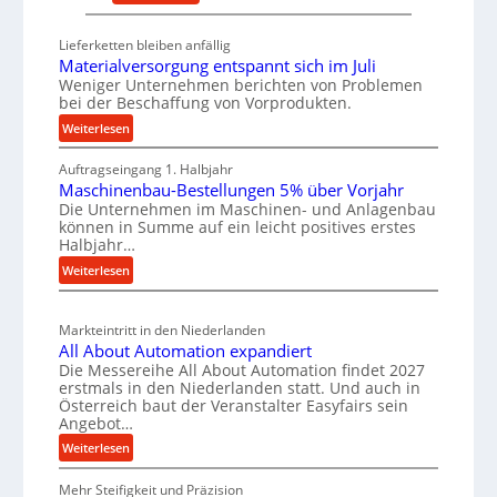
r
l
D
s
t
e
Lieferketten bleiben anfällig
a
i
u
Materialversorgung entspannt sich im Juli
t
g
t
Weniger Unternehmen berichten von Problemen
z
e
bei der Beschaffung von Vorprodukten.
s
t
W
c
:
Weiterlesen
e
e
M
h
i
r
Auftragseingang 1. Halbjahr
a
e
l
k
Maschinenbau-Bestellungen 5% über Vorjahr
t
W
Die Unternehmen im Maschinen- und Anlagenbau
e
z
e
i
können in Summe auf ein leicht positives erstes
r
n
e
r
Halbjahr…
i
e
u
t
:
Weiterlesen
a
i
g
s
M
l
n
b
a
c
v
a
Markteintritt in den Niederlanden
s
h
e
All About Automation expandiert
u
c
a
r
Die Messereihe All About Automation findet 2027
p
h
s
f
erstmals in den Niederlanden statt. Und auch in
i
r
o
Österreich baut der Veranstalter Easyfairs sein
t
n
o
Angebot…
r
z
e
g
z
:
Weiterlesen
e
n
u
e
A
i
b
n
Mehr Steifigkeit und Präzision
l
s