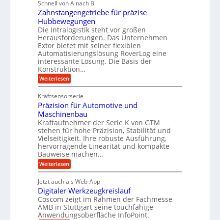
g
Schnell von A nach B
e
g
k
e
Zahnstangengetriebe für präzise
h
e
i
r
Hubbewegungen
r
K
m
t
Die Intralogistik steht vor großen
A
u
Herausforderungen. Das Unternehmen
V
U
r
g
Extor bietet mit seiner flexiblen
e
m
b
e
Automatisierungslösung RoverLog eine
r
s
e
l
interessante Lösung. Die Basis der
g
a
Konstruktion…
i
g
l
t
t
e
:
Weiterlesen
e
z
Z
s
w
a
i
u
Kraftsensorserie
l
i
h
c
n
Präzision für Automotive und
o
n
n
h
d
s
Maschinenbau
s
d
t
A
Kraftaufnehmer der Serie K von GTM
e
e
a
stehen für hohe Präzision, Stabilität und
u
n
,
t
Vielseitigkeit. Ihre robuste Ausführung,
g
f
w
r
hervorragende Linearität und kompakte
e
t
e
i
Bauweise machen…
n
r
g
n
e
:
Weiterlesen
e
a
P
i
b
t
r
g
g
e
Jetzt auch als Web-App
r
ä
s
i
e
f
Digitaler Werkzeugkreislauf
z
e
e
i
Coscom zeigt im Rahmen der Fachmesse
r
ü
b
s
i
AMB in Stuttgart seine touchfähige
S
r
e
i
Anwendungsoberfläche InfoPoint.
n
f
t
r
o