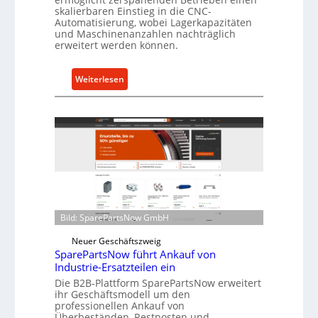
s
skalierbaren Einstieg in die CNC-
t
Automatisierung, wobei Lagerkapazitäten
s
und Maschinenanzahlen nachträglich
erweitert werden können.
c
h
u
:
Weiterlesen
t
C
z
e
f
l
ü
l
r
r
i
o
n
e
d
n
i
t
Bild: SparePartsNow GmbH
r
w
e
Neuer Geschäftszweig
i
SparePartsNow führt Ankauf von
k
c
Industrie-Ersatzteilen ein
t
k
Die B2B-Plattform SparePartsNow erweitert
e
e
ihr Geschäftsmodell um den
A
l
professionellen Ankauf von
n
Überbeständen, Restposten und
t