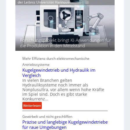
e
e
der Leibniz Universität Hannover
j
r
r
a
t
h
h
ö
r
h
e
n
Forschungsprojekt bringt KI-Anwendungen für
d
die Produktion in den Mittelstand
i
e
P
Mehr Effizienz durch elektromechanische
e
Antriebssysteme
r
Kugelgewindetrieb und Hydraulik im
f
Vergleich
o
In vielen Branchen gelten
r
Hydrauliksysteme noch immer als
Nonplusultra, vor allem wenn hohe Kräfte
m
im Spiel sind. Doch es gibt starke
a
Konkurrenz…
n
:
Weiterlesen
c
K
e
Gewirbelt und nicht geschliffen
u
b
Präzise und langlebige Kugelgewindetriebe
g
e
für raue Umgebungen
e
i