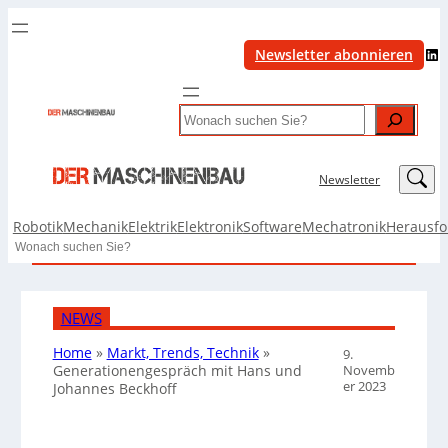
LinkedIn
Newsletter abonnieren
Search
LinkedIn
Newsletter
Robotik
Mechanik
Elektrik
Elektronik
Software
Mechatronik
Herausf
Search
NEWS
Home
»
Markt, Trends, Technik
»
9.
Novemb
Generationengespräch mit Hans und
er 2023
Johannes Beckhoff