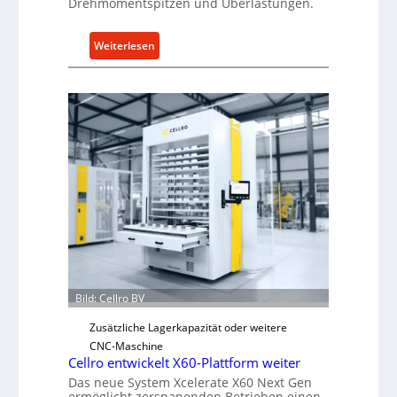
Drehmomentspitzen und Überlastungen.
:
Weiterlesen
M
e
c
h
a
n
i
s
c
h
e
r
Ü
Bild: Cellro BV
b
e
Zusätzliche Lagerkapazität oder weitere
r
CNC-Maschine
l
Cellro entwickelt X60-Plattform weiter
a
Das neue System Xcelerate X60 Next Gen
ermöglicht zerspanenden Betrieben einen