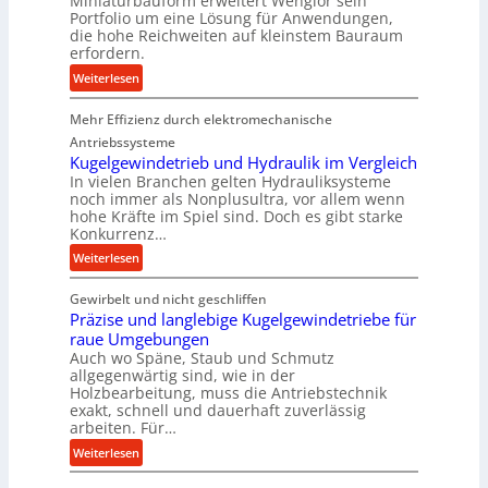
Miniaturbauform erweitert Wenglor sein
d
Portfolio um eine Lösung für Anwendungen,
u
die hohe Reichweiten auf kleinstem Bauraum
erfordern.
k
t
:
Weiterlesen
i
K
o
Mehr Effizienz durch elektromechanische
o
n
m
Antriebssysteme
i
p
Kugelgewindetrieb und Hydraulik im Vergleich
n
In vielen Branchen gelten Hydrauliksysteme
a
noch immer als Nonplusultra, vor allem wenn
d
k
hohe Kräfte im Spiel sind. Doch es gibt starke
e
t
Konkurrenz…
n
e
:
Weiterlesen
M
U
K
i
l
Gewirbelt und nicht geschliffen
u
t
t
Präzise und langlebige Kugelgewindetriebe für
g
t
r
raue Umgebungen
e
e
a
Auch wo Späne, Staub und Schmutz
l
l
s
allgegenwärtig sind, wie in der
g
s
c
Holzbearbeitung, muss die Antriebstechnik
e
t
h
exakt, schnell und dauerhaft zuverlässig
w
arbeiten. Für…
a
a
i
n
l
:
Weiterlesen
n
d
l
P
d