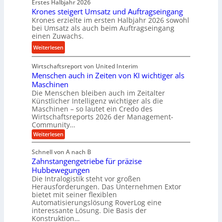
s
Erstes Halbjahr 2026
r
e
e
Krones steigert Umsatz und Auftragseingang
ä
t
Krones erzielte im ersten Halbjahr 2026 sowohl
n
z
r
bei Umsatz als auch beim Auftragseingang
s
i
einen Zuwachs.
i
o
s
e
:
Weiterlesen
r
e
b
K
e
u
u
Wirtschaftsreport von United Interim
r
n
n
n
Menschen auch in Zeiten von KI wichtiger als
o
d
d
Maschinen
n
l
Die Menschen bleiben auch im Zeitalter
H
e
a
Künstlicher Intelligenz wichtiger als die
y
s
n
Maschinen – so lautet ein Credo des
d
s
g
Wirtschaftsreports 2026 der Management-
r
t
Community…
l
a
e
:
e
Weiterlesen
u
M
i
b
e
l
g
Schnell von A nach B
i
n
i
e
Zahnstangengetriebe für präzise
s
g
k
c
r
Hubbewegungen
e
h
i
Die Intralogistik steht vor großen
t
K
e
Herausforderungen. Das Unternehmen Extor
m
U
n
u
bietet mit seiner flexiblen
V
a
m
g
Automatisierungslösung RoverLog eine
u
e
s
e
interessante Lösung. Die Basis der
c
r
a
h
Konstruktion…
l