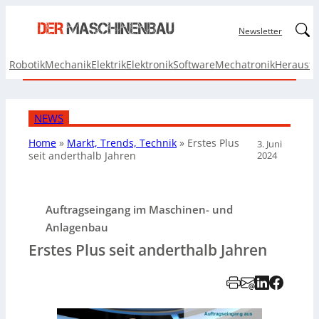
Linked
Newsletter
Robotik
Mechanik
Elektrik
Elektronik
Software
Mechatronik
Herausf
NEWS
Home
»
Markt, Trends, Technik
»
Erstes Plus
3. Juni
2024
seit anderthalb Jahren
Auftragseingang im Maschinen- und
Anlagenbau
Erstes Plus seit anderthalb Jahren