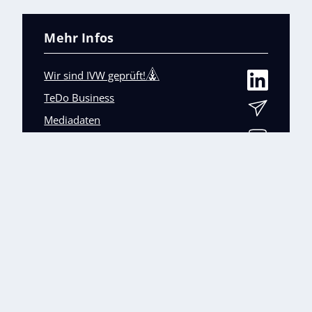
Mehr Infos
Wir sind IVW geprüft!
TeDo Business
Mediadaten
Abo-Service
Unsere weiteren Fachmagazine
+
Impressum
Datenschutz
AGB
Barrierefreiheit
Cookies & Datenverarbeitung
Kontakt
© TeDo Verlag GmbH 2026 All rights reserved.