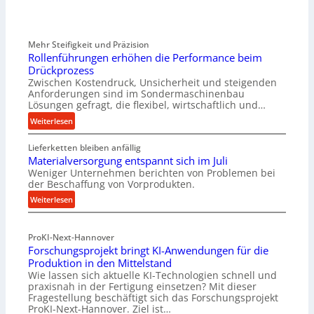
Mehr Steifigkeit und Präzision
Rollenführungen erhöhen die Performance beim
Drückprozess
Zwischen Kostendruck, Unsicherheit und steigenden
Anforderungen sind im Sondermaschinenbau
Lösungen gefragt, die flexibel, wirtschaftlich und…
:
Weiterlesen
R
Lieferketten bleiben anfällig
o
Materialversorgung entspannt sich im Juli
l
Weniger Unternehmen berichten von Problemen bei
l
der Beschaffung von Vorprodukten.
e
:
Weiterlesen
n
M
f
a
ü
ProKI-Next-Hannover
t
h
Forschungsprojekt bringt KI-Anwendungen für die
e
r
Produktion in den Mittelstand
r
u
Wie lassen sich aktuelle KI-Technologien schnell und
i
n
praxisnah in der Fertigung einsetzen? Mit dieser
a
g
Fragestellung beschäftigt sich das Forschungsprojekt
l
e
ProKI-Next-Hannover. Ziel ist…