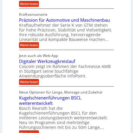
i
g
t
:
g
Weiterlesen
n
l
Z
z
e
Z
a
e
u
e
Kraftsensorserie
w
h
i
i
n
Präzision für Automotive und Maschinenbau
n
i
t
c
s
Kraftaufnehmer der Serie K von GTM stehen
d
e
n
t
für hohe Präzision, Stabilität und Vielseitigkeit.
h
n
A
d
a
Ihre robuste Ausführung, hervorragende
v
u
n
e
o
Linearität und kompakte Bauweise machen…
g
f
n
t
:
e
Weiterlesen
K
t
r
P
n
I
r
r
g
i
w
Jetzt auch als Web-App
ä
e
a
i
e
Digitaler Werkzeugkreislauf
z
t
c
g
i
b
r
Coscom zeigt im Rahmen der Fachmesse AMB
h
s
i
s
in Stuttgart seine touchfähige
e
t
i
e
Anwendungsoberfläche InfoPoint.
e
i
f
o
b
g
i
:
Weiterlesen
n
e
ü
e
D
f
f
n
r
r
i
ü
ü
Neue Optionen für Länge, Montage und Zubehör
g
a
g
r
r
r
l
Kugelschienenführungen BSCL
i
a
A
p
a
s
t
weiterentwickelt
u
r
n
M
u
a
t
ä
Bosch Rexroth hat die
a
g
l
e
o
z
Kugelschienenführungen BSCL für den
s
e
m
i
U
mittleren Leistungsbereich weiterentwickelt:
c
r
o
s
h
Neu im Programm sind mehrteilige
m
W
t
e
i
Führungsschienen mit bis zu 50m Länge,…
e
g
i
H
n
r
v
u
: